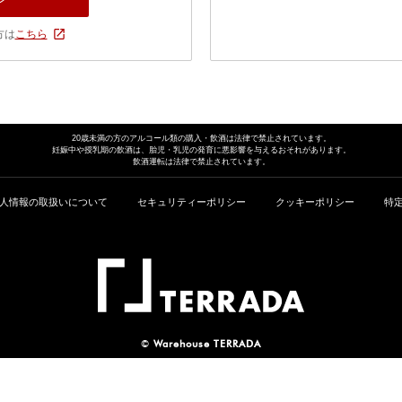
方は
こちら
20歳未満の方のアルコール類の
購入・飲酒は法律で禁止されています。
妊娠中や授乳期の飲酒は、胎児・乳児の発育に
悪影響を与えるおそれがあります。
飲酒運転は法律で禁止されています。
人情報の取扱いについて
セキュリティーポリシー
クッキーポリシー
特
©
Warehouse TERRADA