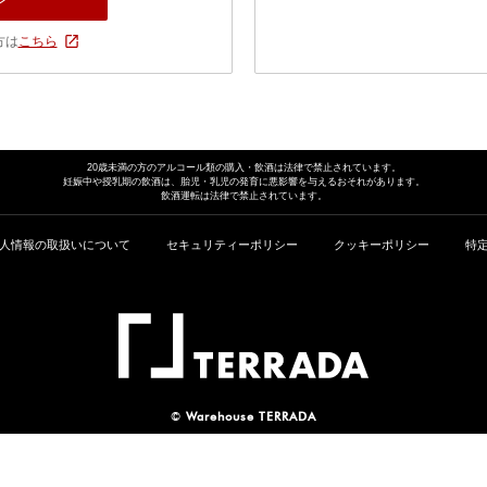
方は
こちら
20歳未満の方のアルコール類の
購入・飲酒は法律で禁止されています。
妊娠中や授乳期の飲酒は、胎児・乳児の発育に
悪影響を与えるおそれがあります。
飲酒運転は法律で禁止されています。
人情報の取扱いについて
セキュリティーポリシー
クッキーポリシー
特
©
Warehouse TERRADA