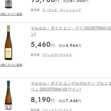
95,700
円
87,000
税抜
円
販売者
ラ・ヴィネ ネットショップ
マルセル・ダイス ピノ・グリ [2018]750ml 
ン)
5,460
円
4,964
税抜
円
販売者
ワインセラーウメムラ
マルセル・ダイス エンゲルガルテン プルミ
リュ [2022]750ml (白ワイン)
8,190
円
7,446
税抜
円
販売者
ワインセラーウメムラ