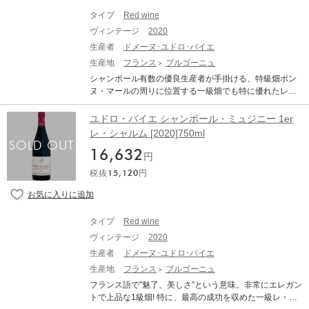
oy Coteaux Bourguignons Blanc ドメーヌ・ルロワ コト
テイスティング能力をもつマダム・ルロワが厳選し買い
ー・ブルギニョン ブラン 生産地：フランス ブルゴーニ
タイプ
Red wine
付けたコレクションを、自社で熟成させ、出荷している
ュ 原産地呼称：AOC. COTEAUX BOURGUIGNONS ぶど
ヴィンテージ
2020
ワインです。飲みごろを迎えるまでルロワ社のセラーで
う品種：シャルドネ 100% 味わい：白ワイン 辛口
熟成させることで、深い味わいのトラディショナルなス
生産者
ドメーヌ･ユドロ･バイエ
タイルのワインとなります。 「ブルゴーニュ・ルージ
生産地
フランス
ブルゴーニュ
ュ」は、ルロワらしい充実した果実味の正統派ピノ・ノ
シャンボール有数の優良生産者が手掛ける、特級畑ボン
ワール。ACブルゴーニュはもちろんのこと、他の造り手
ヌ・マールの周りに位置する一級畑でも特に優れたレ・
のプルミエ・クラスにも十分匹敵する完成度は、 ACブル
クラ。 1981年の設立以来ネゴシアンへの販売がほとんど
ゴーニュの最高峰のひとつではないでしょうか。 Maison
だったこのドメーヌが、本格的に自社ビン詰めを開始し
ユドロ・バイエ シャンボール・ミュジニー 1er
Leroy Bourgogne Rouge メゾン・ルロワ ブルゴーニ
たのは1998年。フランス空軍のメカニックだったドミニ
レ・シャルム [2020]750ml
ュ・ルージュ 生産地：フランス ブルゴーニュ 原産地呼
ク・ル・グエンが娘婿としてドメーヌに参画してからで
称：AOC. BOURGOGNE ぶどう品種：ピノ・ノワール 1
16,632
す。醸造学校を修了した後、義父の5代目ベルナール・ユ
円
00% 味わい：赤ワイン 辛口 ミディアムボディ
ドロから栽培と醸造の理論と実際を学び、2004年に独り
税抜
15,120
円
立ちしました。 以降彼は、毎年のヴィンテージの特徴の
差を上回るペースで、ワインの品質を向上させ続けてき
ました。15年間以上にわたってリュット・レゾネ栽培を
実践し続けている、実質ビオロジックの古樹畑。刷新を
タイプ
Red wine
重ねた醸造設備。そしてドミニク自身の丁寧な仕事ぶり
ヴィンテージ
2020
と磨き上げた職人の技。それらすべてが一体となって、
近年の彼の作品は、真に偉大なヴィニュロンの作品のみ
生産者
ドメーヌ･ユドロ･バイエ
に見られる、ひとつ上の次元に到達したように思われま
生産地
フランス
ブルゴーニュ
す。 「シャンボール・ミュジニー 1er レ・クラ」は、中
フランス語で″魅了、美しさ”という意味。非常にエレガン
央部に0.37haを所有。平均樹齢約35年。新樽30%、1回
トで上品な1級畑! 特に、最高の成功を収めた一級レ・シ
使用樽70%で16ヶ月間熟成。尚、今日、レ・クラの所有