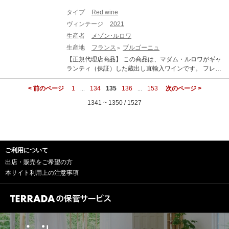
み。赤は清澄後、ノンフィルターでビン詰め Domaine H
ュット・レゾネ栽培を実践し続けている、実質ビオロジ
udelot Baillet Vosne Romanee ドメーヌ・ユドロ・バイ
タイプ
Red wine
ックの古樹畑。刷新を重ねた醸造設備。そしてドミニク
エ ヴォーヌ・ロマネ 生産地：フランス ブルゴーニュ コ
ヴィンテージ
2021
自身の丁寧な仕事ぶりと磨き上げた職人の技。それらす
ート・ド・ニュイ ヴォーヌ・ロマネ 原産地呼称：AOC.
べてが一体となって、近年の彼の作品は、真に偉大なヴ
生産者
メゾン･ルロワ
VOSNE ROMANEE ぶどう品種：ピノ・ノワール 100%
ィニュロンの作品のみに見られる、ひとつ上の次元に到
生産地
フランス
ブルゴーニュ
味わい：赤ワイン 辛口 ミディアムボディ
達したように思われます。 「シャンボール・ミュジニー
【正規代理店商品】 この商品は、マダム・ルロワがギャ
ヴィエーユ・ヴィーニュ」は、「デリエール・ル・フー
ランティ（保証）した蔵出し直輸入ワインです。 フレッ
ル」「レ・ナゾワール」「レ・バビエール」「レ・パ・
シュさが魅力の「コトー・ブルギニョン ルージュ」。 18
ド・シャ」「レ・モンビ」の5区画で合計1.5haの畑から
68年、フランス中部のオクセー・デュレス村に創設され
< 前のページ
1
134
135
136
153
次のページ >
...
...
なるブドウを使用します。樹齢約60～80年のVV。新樽2
て以来、数あるブルゴーニュのワイン生産者のなかでも
5%、1回使用樽30%、2回使用樽45%で16ヶ月間熟成。
1341 ~ 1350 / 1527
トップブランドと称されている名門ワイナリー「ルロ
非常に透明感のある薄い紫色、まるでバラの香水のよう
ワ」社。現当主であり天才醸造家でもあるマダム・ラル
なエレガントな香り、ラズベリーやブルーベリーの赤い
ー・ビーズ・ルロワが、約140年以上の歴史と伝統を受
果実味、淹れたてのアールグレイ。お花とフレッシュな
け継ぎ、ブルゴーニュ最上のワインだけを選び続けるこ
フルーツの香りがとても心地よいもの。優しくて大人し
とによりルロワの地位を絶対的なものにしています。 ブ
い、品のある女性を連想させるようなそんなワインで
ご利用について
ルゴーニュ随一のテイスティング能力をもつマダム・ル
す。 ■2020年VTラベルデザインについて■ 2020年ヴィン
ロワが厳選し買い付けたコレクションを、自社で熟成さ
出店・販売をご希望の方
テージより、パッケージデザインが変更になっておりま
せ、出荷しているワインです。飲みごろを迎えるまでル
本サイト利用上の注意事項
す。この年から次男のタンギ・ル・グエンが本格的にワ
ロワ社のセラーで熟成させることで、深い味わいのトラ
イン造りに関わるようになり、父子によるドメーヌの新
ディショナルなスタイルのワインとなります。 「コト
たなる出発という意味も込めてリニューアルいたしまし
ー・ブルギニョン ルージュ」は、摘みたてのイチゴを頬
た。 ■テクニカル情報■ 栽培：実質ビオロジックの極めて
張ったような、フレッシュさが魅力の赤ワイン。 ■AOC
厳格なリュット・レゾネ栽培。化学肥料、除草剤、殺虫
コトー・ブルギニョン（Coteaux Bourguignons）につい
剤、防腐剤は一切使用しない 醸造：除梗100%。天然酵
て■ INAOが2011年11月24日に認定した新しい原産地呼
母のみで発酵。赤は12～16ヶ月間、白は10～12ヶ月間樽