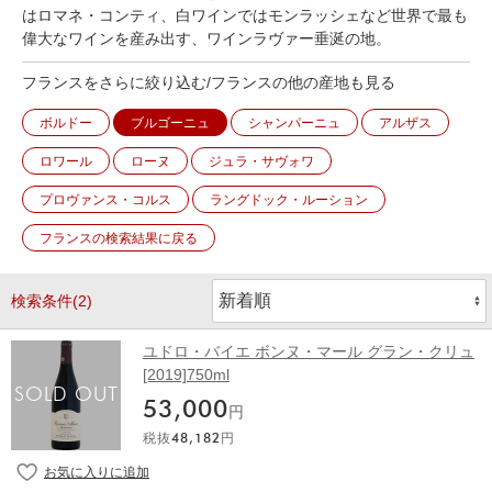
はロマネ・コンティ、白ワインではモンラッシェなど世界で最も
偉大なワインを産み出す、ワインラヴァー垂涎の地。
フランスをさらに絞り込む/フランスの他の産地も見る
ボルドー
ブルゴーニュ
シャンパーニュ
アルザス
ロワール
ローヌ
ジュラ・サヴォワ
プロヴァンス・コルス
ラングドック・ルーション
フランスの検索結果に戻る
検索条件(2)
ユドロ・バイエ ボンヌ・マール グラン・クリュ
[2019]750ml
53,000
円
税抜
48,182
円