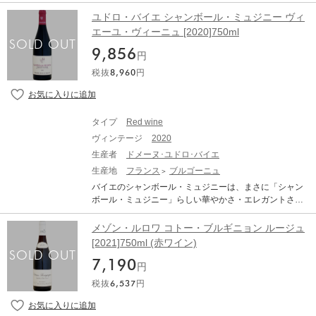
シアンへの販売がほとんどだったこのドメーヌが、本格
スにも十分匹敵する完成度は、 ACブルゴーニュの最高峰
nguy.
的に自社ビン詰めを開始したのは1998年。フランス空軍
ユドロ・バイエ シャンボール・ミュジニー ヴィ
のひとつではないでしょうか。 Maison Leroy Bourgogn
のメカニックだったドミニク・ル・グエンが娘婿として
エーユ・ヴィーニュ [2020]750ml
e Blanc メゾン・ルロワ ブルゴーニュ・ブラン 生産地：
ドメーヌに参画してからです。醸造学校を修了した後、
フランス ブルゴーニュ 原産地呼称：AOC. BOURGOGN
9,856
義父の5代目ベルナール・ユドロから栽培と醸造の理論と
円
E ぶどう品種：シャルドネ 100% 味わい：白ワイン 辛口
実際を学び、2004年に独り立ちしました。 以降彼は、毎
税抜
8,960
円
年のヴィンテージの特徴の差を上回るペースで、ワイン
の品質を向上させ続けてきました。15年間以上にわたっ
てリュット・レゾネ栽培を実践し続けている、実質ビオ
ロジックの古樹畑。刷新を重ねた醸造設備。そしてドミ
タイプ
Red wine
ニク自身の丁寧な仕事ぶりと磨き上げた職人の技。それ
ヴィンテージ
2020
らすべてが一体となって、近年の彼の作品は、真に偉大
なヴィニュロンの作品のみに見られる、ひとつ上の次元
生産者
ドメーヌ･ユドロ･バイエ
に到達したように思われます。 「ヴォーヌ・ロマネ」
生産地
フランス
ブルゴーニュ
は、「ブルゴーニュの丘の中心に輝く宝石」、「神に愛
バイエのシャンボール・ミュジニーは、まさに「シャン
された村」と称えられ、あのロマネ・コンティを擁する
ボール・ミュジニー」らしい華やかさ・エレガントさを
村です。コート・ド・ニュイのちょうど中央に位置し、6
兼ね備えた素晴らしいもの! 1981年の設立以来ネゴシア
つの特級畑が中心部にコンパクトに固まっています。
ンへの販売がほとんどだったこのドメーヌが、本格的に
メゾン・ルロワ コトー・ブルギニョン ルージュ
「レ・バロー」の0.07ha、平均樹齢約25年からなるブド
自社ビン詰めを開始したのは1998年。フランス空軍のメ
[2021]750ml (赤ワイン)
ウを使用。1回使用樽100%で16ヶ月間熟成。生産量は1
カニックだったドミニク・ル・グエンが娘婿としてドメ
樽（300本）のみ。 ■テクニカル情報■ 栽培：実質ビオロ
7,190
ーヌに参画してからです。醸造学校を修了した後、義父
円
ジックの極めて厳格なリュット・レゾネ栽培。化学肥
の5代目ベルナール・ユドロから栽培と醸造の理論と実際
料、除草剤、殺虫剤、防腐剤は一切使用しない 醸造：除
税抜
6,537
円
を学び、2004年に独り立ちしました。 以降彼は、毎年の
梗100%。天然酵母のみで発酵。赤は12～16ヶ月間、白
ヴィンテージの特徴の差を上回るペースで、ワインの品
は10～12ヶ月間樽熟成。澱引きはビン詰め前に1回の
質を向上させ続けてきました。15年間以上にわたってリ