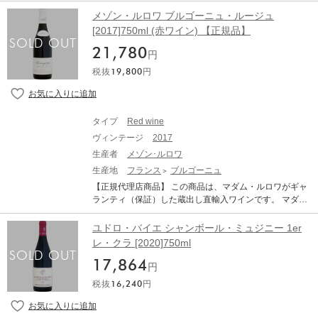
社が生産の全てを手掛ける、圧倒的に数が少なく貴重な
ht at first and demanding coaxing from the glass. The pal
ドメーヌ・ルロワのワイン！ 1868年、フランス中部のオ
メゾン・ルロワ ブルゴーニュ・ルージュ
ate is medium-bodied with very supple tannins, layers of
クセー・デュレス村に創設されて以来、数あるブルゴー
[2017]750ml (赤ワイン) 【正規品】
creamy dark fruit and a touch of licorice toward the persis
ニュのワイン生産者のなかでもトップブランドと称され
tent finish. Superb. But it will need time.
21,780
ている名門ワイナリー「ルロワ」社。現当主であり天才
円
醸造家でもあるマダム・ラルー・ビーズ・ルロワが、約1
税抜
19,800
円
40年以上の歴史と伝統を受け継ぎ、ブルゴーニュ最上の
ワインだけを選び続けることによりルロワの地位を絶対
的なものにしています。 「コトー・ブルギニョン ブラ
ン」 は、比較的自由なくくりの中でブルゴーニュワイン
タイプ
Red wine
の素晴らしさを表現するポジティブな位置づけのアペラ
ヴィンテージ
2017
シオンです。ふくよかな果実味としなやかな酸、豊かな
ミネラル感が魅力。心地よく長い余韻をお愉しみいただ
生産者
メゾン･ルロワ
けます。 ■AOCコトー・ブルギニョン（Coteaux Bourgui
生産地
フランス
ブルゴーニュ
gnons）について■ フランスのINAO(国立原産地・品質研
【正規代理店商品】 この商品は、マダム・ルロワがギャ
究所)が認定し、2011年ヴィンテージから適用されていま
ランティ（保証）した蔵出し直輸入ワインです。 マダム
す。北からシャブリ&グラン・オーセロワ、コート・ド・
が“名刺代わり”と言うブルゴーニュは、ルロワらしい充実
ニュイ、コート・ド・ボーヌ、コート・シャロネーズ、
した果実味の正統派ピノ・ノワール。 1868年、フランス
ユドロ・バイエ シャンボール・ミュジニー 1er
マコネ、ボージョレーの6つのワイン生産地域いずれのブ
中部のオクセー・デュレス村に創設されて以来、数ある
レ・クラ [2020]750ml
ドウも使用することができます。 赤はガメイ、ピノ・ノ
ブルゴーニュのワイン生産者のなかでもトップブランド
ワール、セザール(ヨンヌ県のみ)。白はアリゴテ、シャル
17,864
と称されている名門ワイナリー「ルロワ」社。現当主で
円
ドネ、ミュスカデ、ピノ・ブラン、ピノ・グリの品種の
あり天才醸造家でもあるマダム・ラルー・ビーズ・ルロ
使用が可能で、その比率は決まっていません。各造り手
税抜
16,240
円
ワが、約140年以上の歴史と伝統を受け継ぎ、ブルゴー
の自由なスタイルが認められるため、お値打ち価格で色
ニュ最上のワインだけを選び続けることによりルロワの
んな味わいを楽しめるアペラシオンです。 Domaine Ler
地位を絶対的なものにしています。 ブルゴーニュ随一の