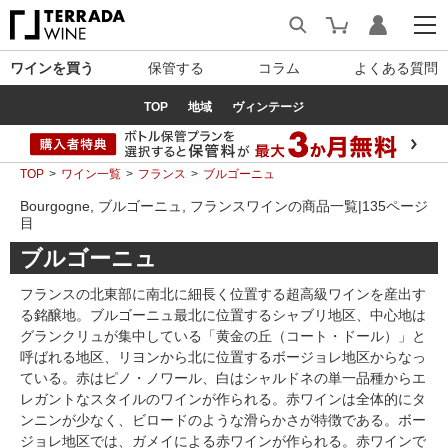
ワインを買う
保管する
コラム
よくある質問
TOP
地域
ヴィンテージ
TOP
ワイン一覧
フランス
ブルゴーニュ
Bourgogne, ブルゴーニュ, フランスワインの商品一覧|135ページ
目
ブルゴーニュ
フランスの北東部に南北に細長く位置する超高級ワインを産出す
る銘醸地。ブルゴーニュ最北に位置するシャブリ地区、中心地は
グランクリュが集中している「黄金の丘（コート・ドール）」と
呼ばれる地区、リヨンから北に位置するボージョレ地区からなっ
ている。赤はピノ・ノワール、白はシャルドネの単一品種からエ
レガントなスタイルのワインが作られる。赤ワインは全体的にタ
ンニンが少なく、ビロードのような滑らかさが特徴である。ボー
ジョレ地区では、ガメイによる赤ワインが作られる。赤ワインで