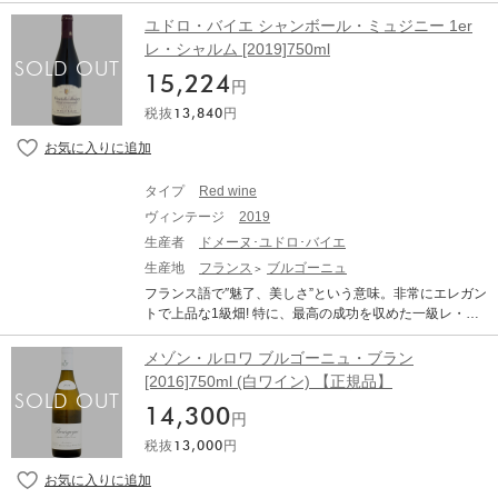
ャルムは、このアペラシオンで試飲した中でも最高のプ
者は5人で、ジョルジュ・ルーミエ、ジスリーヌ・バルト
ルミエ・クリュ。By ニール・マーティン 1981年の設立
ユドロ・バイエ シャンボール・ミュジニー 1er
ー、ユドロ・バイエ、ディジョン在住の地主グライヨ氏
以来ネゴシアンへの販売がほとんどだったこのドメーヌ
レ・シャルム [2019]750ml
（ヴァンサン・ジャニアールにフェルマージュ。フレデ
が、本格的に自社ビン詰めを開始したのは1998年。フラ
リック・マニャンにはヴァンサン・ジャニアールが葡萄
15,224
ンス空軍のメカニックだったドミニク・ル・グエンが娘
円
で販売）、イギリス人のティム・マーシャル（メオ・カ
婿としてドメーヌに参画してからです。醸造学校を修了
ミュゼのネゴシアン部門に葡萄を供給）です。 ■2020年
税抜
13,840
円
した後、義父の5代目ベルナール・ユドロから栽培と醸造
VTラベルデザインについて■ 2020年ヴィンテージより、
の理論と実際を学び、2004年に独り立ちしました。 以降
パッケージデザインが変更になっております。この年か
彼は、毎年のヴィンテージの特徴の差を上回るペース
ら次男のタンギ・ル・グエンが本格的にワイン造りに関
で、ワインの品質を向上させ続けてきました。15年間以
わるようになり、父子によるドメーヌの新たなる出発と
タイプ
Red wine
上にわたってリュット・レゾネ栽培を実践し続けてい
いう意味も込めてリニューアルいたしました。 ■テクニ
ヴィンテージ
2019
る、実質ビオロジックの古樹畑。刷新を重ねた醸造設
カル情報■ 栽培：実質ビオロジックの極めて厳格なリュ
備。そしてドミニク自身の丁寧な仕事ぶりと磨き上げた
生産者
ドメーヌ･ユドロ･バイエ
ット・レゾネ栽培。化学肥料、除草剤、殺虫剤、防腐剤
職人の技。それらすべてが一体となって、近年の彼の作
生産地
フランス
ブルゴーニュ
は一切使用しない 醸造：除梗100%。天然酵母のみで発
品は、真に偉大なヴィニュロンの作品のみに見られる、
酵。赤は12～16ヶ月間、白は10～12ヶ月間樽熟成。澱引
フランス語で″魅了、美しさ”という意味。非常にエレガン
ひとつ上の次元に到達したように思われます。 「シャン
きはビン詰め前に1回のみ。赤は清澄後、ノンフィルター
トで上品な1級畑! 特に、最高の成功を収めた一級レ・シ
ボール・ミュジニー 1er レ・シャルム」は、シャンボー
でビン詰め Domaine Hudelot Baillet Chambolle Musigny
ャルムは、このアペラシオンで試飲した中でも最高のプ
ル村の中央に位置し、一級畑レ・ザムルーズと並び高く
1er Cru Les Cras ドメーヌ・ユドロ・バイエ シャンボー
ルミエ・クリュ。By ニール・マーティン 2区画で合計0.6
メゾン・ルロワ ブルゴーニュ・ブラン
評されています。ユドロ・バイエは、2区画で合計0.63h
ル・ミュジニー プルミエ・クリュ レ・クラ 生産地：フ
3ha。樹齢30～55年。新樽30%、1回使用樽70%で16ヶ
[2016]750ml (白ワイン) 【正規品】
a、樹齢30～55年からなるブドウを使用します。新樽3
ランス ブルゴーニュ コート・ド・ニュイ シャンボー
月間熟成。 "les charmes"フランス語で″魅了、美しさ”と
0%、1回使用樽70%で16ヶ月間熟成。 ■2020年VTラベ
ル・ミュジニー 原産地呼称：AOC. CHAMBOLLE MUSIG
14,300
いう意味です。非常にエレガントで上品なこの一級畑は
円
ルデザインについて■ 2020年ヴィンテージより、パッケ
NY ぶどう品種：ピノ・ノワール 100% 味わい：赤ワイ
まさにネーミング通りの素晴らしいワインです。 ■テク
ージデザインが変更になっております。この年から次男
税抜
13,000
円
ン 辛口 ミディアムボディ vinous：(92-94) ポイント (92-
ニカル情報■ 栽培：実質ビオロジックの極めて厳格なリ
のタンギ・ル・グエンが本格的にワイン造りに関わるよ
94)pts Drinking Window 2026 - 2048 From: Dance the Q
ュット・レゾネ栽培。化学肥料、除草剤、殺虫剤、防腐
うになり、父子によるドメーヌの新たなる出発という意
uickstep: Burgundy 2020 (Dec 2021) The 2020 Chambol
剤は一切使用しない 醸造：除梗100%。天然酵母のみで