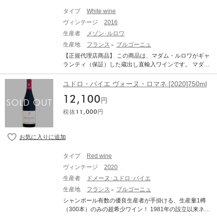
味も込めてリニューアルいたしました。 ■テクニカル情
le-Musigny Les Cras 1er Cru had a later malo than the C
発酵。赤は12～16ヶ月間、白は10～12ヶ月間樽熟成。澱
報■ 栽培：実質ビオロジックの極めて厳格なリュット・
タイプ
White wine
harmes, to this was more backward and less expressive
引きはビン詰め前に1回のみ。赤は清澄後、ノンフィルタ
レゾネ栽培。化学肥料、除草剤、殺虫剤、防腐剤は一切
on the nose. The palate is medium-bodied with fine grain
ヴィンテージ
2016
ーでビン詰め Domaine Hudelot Baillet Chambolle Musig
使用しない 醸造：除梗100%。天然酵母のみで発酵。赤
tannins, a keen line of acidity and fine mineralite and ten
ny 1er Cru Les Charmes ドメーヌ・ユドロ・バイエ シャ
生産者
メゾン･ルロワ
は12～16ヶ月間、白は10～12ヶ月間樽熟成。澱引きはビ
sion on the finish. Though not tasting as well as the Char
ンボール・ミュジニー プルミエ・クリュ レ・シャルム
生産地
フランス
ブルゴーニュ
ン詰め前に1回のみ。赤は清澄後、ノンフィルターでビン
mes today, I believe this has more potential. - By Neal M
生産地：フランス ブルゴーニュ コート・ド・ニュイ シ
詰め Domaine Hudelot Baillet Chambolle Musigny 1er C
【正規代理店商品】 この商品は、マダム・ルロワがギャ
artin on November 2021
ャンボール・ミュジニー 原産地呼称：AOC. CHAMBOLL
ru Les Charmes ドメーヌ・ユドロ・バイエ シャンボー
ランティ（保証）した蔵出し直輸入ワインです。 マダム
E MUSIGNY ぶどう品種：ピノ・ノワール 100% 味わ
ル・ミュジニー プルミエ・クリュ レ・シャルム 生産
が“名刺代わり”と言うブルゴーニュは、そのクオリティー
い：赤ワイン 辛口 ミディアムボディ VINOUS：93-95 ポ
地：フランス ブルゴーニュ コート・ド・ニュイ シャン
の高さが実感できるワインです。 1868年、フランス中部
ユドロ・バイエ ヴォーヌ・ロマネ [2020]750ml
イント Neal Martin. Tasting date: October 2020 Drinking
ボール・ミュジニー 原産地呼称：AOC. CHAMBOLLE M
のオクセー・デュレス村に創設されて以来、数あるブル
window: 2023 - 2040 The 2019 Chambolle-Musigny Les
USIGNY ぶどう品種：ピノ・ノワール 100% 味わい：赤
12,100
ゴーニュのワイン生産者のなかでもトップブランドと称
円
Charmes 1er Cru has a crisp, delineated bouquet of min
ワイン 辛口 ミディアムボディ vinous：(91-93) ポイント
されている名門ワイナリー「ルロワ」社。現当主であり
eral-rich blackberry and boysenberry fruit displaying won
税抜
11,000
円
(91-93)pts Drinking Window 2023 - 2040 From: Dance th
天才醸造家でもあるマダム・ラルー・ビーズ・ルロワ
derful tension and focus. The palate is tensile right from t
e Quickstep: Burgundy 2020 (Dec 2021) The 2020 Cha
が、約140年以上の歴史と伝統を受け継ぎ、ブルゴーニ
he start, offering succulent black fruit, a silky-smooth text
mbolle-Musigny Les Charmes 1er Cru is very pure on th
ュ最上のワインだけを選び続けることによりルロワの地
ure and an intense, blood-orange-infused finish. Plenty o
e nose, quite intense like the Vieilles Vignes with verging
位を絶対的なものにしています。 ブルゴーニュ随一のテ
f energy here. This should turn into a superb Chambolle-
on ostentatious black cherry and cassis fruit, very floral a
イスティング能力をもつマダム・ルロワが厳選し買い付
Musigny. Winemaker Dominique Le Guen was on hand t
タイプ
Red wine
nd not shy in the slightest. The palate restores order with
けたコレクションを、自社で熟成させ、出荷しているワ
o guide me through his 2019s at his new-ish winery in C
some gorgeous red berry fruit, slightly gourmand in style,
ヴィンテージ
2020
インです。飲みごろを迎えるまでルロワ社のセラーで熟
hambolle-Musigny. Le Guen was a bit vague on his picki
almost gamey towards the finish that feels very long. Suc
成させることで、深い味わいのトラディショナルなスタ
生産者
ドメーヌ･ユドロ･バイエ
ng dates for the vintage but I was very impressed by the
culent ‘n sexy. - By Neal Martin on November 2021
イルのワインとなります。 「ブルゴーニュ・ブラン」
生産地
フランス
ブルゴーニュ
selection here, particularly a supremely successful Cha
は、芳醇な果実味と美しい酸味に溢れる、村名クラス並
mbolle-Musigny Les Charmes, amongst one of the best
シャンボール有数の優良生産者が手掛ける、生産量1樽
みの完成度を誇るリッチな味わいの白ワイン。ACブルゴ
Premier Crus that I tasted from the appellation. Dominiqu
（300本）のみの超希少ワイン！ 1981年の設立以来ネゴ
ーニュはもちろんのこと、他の造り手のプルミエ・クラ
e mentioned that a year ago he was joined by his son Ta