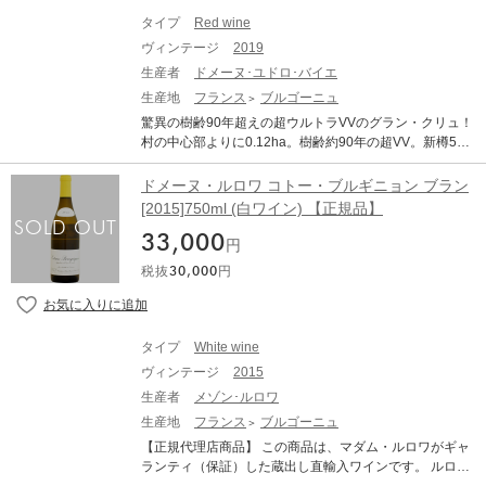
タイプ
Red wine
ヴィンテージ
2019
生産者
ドメーヌ･ユドロ･バイエ
生産地
フランス
ブルゴーニュ
驚異の樹齢90年超えの超ウルトラVVのグラン・クリュ！
村の中心部よりに0.12ha。樹齢約90年の超VV。新樽5
0%。1回使用樽50%で16ヶ月間熟成。生産量は2樽（600
本）のみ。 ■テクニカル情報■ 栽培：実質ビオロジックの
ドメーヌ・ルロワ コトー・ブルギニョン ブラン
極めて厳格なリュット・レゾネ栽培。化学肥料、除草
[2015]750ml (白ワイン) 【正規品】
剤、殺虫剤、防腐剤は一切使用しない 醸造：除梗10
33,000
0%。天然酵母のみで発酵。赤は12～16ヶ月間、白は10
円
～12ヶ月間樽熟成。澱引きはビン詰め前に1回のみ。赤
税抜
30,000
円
は清澄後、ノンフィルターでビン詰め Domaine Hudelot
Baillet Bonnes Mares Grand Cru ドメーヌ・ユドロ・バ
イエ ボンヌ・マール グラン・クリュ 生産地：フランス
ブルゴーニュ コート・ド・ニュイ シャンボール・ミュジ
タイプ
White wine
ニー 原産地呼称：AOC. BONNES MARES ぶどう品種：
ヴィンテージ
2015
ピノ・ノワール 100% 味わい：赤ワイン 辛口 ミディアム
ボディ VINOUS：94-96 ポイント Neal Martin. Tasting da
生産者
メゾン･ルロワ
te: October 2020 Drinking window: 2025 - 2050 The 201
生産地
フランス
ブルゴーニュ
9 Bonnes-Mares Grand Cru is matured in 50% new oak
【正規代理店商品】 この商品は、マダム・ルロワがギャ
(one new barrel and one used). It has an intense bouque
ランティ（保証）した蔵出し直輸入ワインです。 ルロワ
t of blackberry, briar, blueberry and violet aromas, very tig