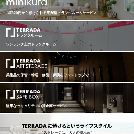
称。 生産地域はオーセロワからボジョレーまでのブルゴ
熟成。澱引きはビン詰め前に1回のみ。赤は清澄後、ノン
ーニュ全域で、地域内のブドウであれば複数品種のブレ
フィルターでビン詰め Hudelot Baillet Chambolle Musig
1箱320円から預けられる
宅配型トランクルームサービス
ンドが認められます。各造り手の自由なスタイルが認め
ny Vieilles Vignes ユドロ・バイエ シャンボール・ミュジ
られるため、お値打ち価格で色んな味わいを楽しめる、
ニー ヴィエーユ・ヴィーニュ 生産地：フランス ブルゴ
とても楽しみなアペラシオンです。 Maison Leroy Cotea
ーニュ コート・ド・ニュイ シャンボール・ミュジニー
ux Bourguignons Rouge メゾン・ルロワ コトー・ブルギ
原産地呼称：AOC. CHAMBOLLE MUSIGNY ぶどう品
ニョン ルージュ 生産地：フランス ブルゴーニュ 原産地
種：ピノ・ノワール 100% 味わい：赤ワイン 辛口 ミディ
呼称：AOC. COTEAUX BOURGUIGNONS ぶどう品種：
アムボディ vinous：(91-93) ポイント (91-93)pts Drinkin
ワンランク上のトランクルーム
ガメイ、ピノ・ノワール 味わい：赤ワイン 辛口 ミディ
g Window 2027 - 2048 From: Dance the Quickstep: Burg
アムボディ
undy 2020 (Dec 2021) The 2020 Chambolle-Musigny Vi
eilles Vignes, from 60 to 80-year old vines, has a powerf
ul bouquet with ebullient dark cherry, violet and cassis n
otes, a hint of melted chocolate in the background. The p
美術品の保管・輸送・修復・保険を
ワンストップで
alate is well balanced, quite intense with sappy black ch
erry and boysenberry fruit vying for attention on the finis
h. You get the feeling this is holding something in reserv
e so give it 5-6 years in the cellar. - By Neal Martin on No
vember 2021
堅牢なセキュリティの貸金庫サービス
“ストレージは、大人の隠れ家”