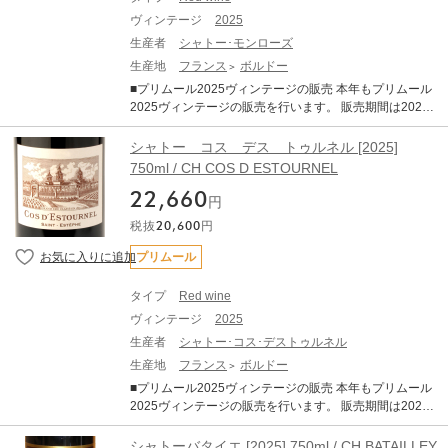
て、過熟感やオークの主張といった過剰な要素が極めて
となります。エチケットなど変更となる場合がございま
ヴィンテージ
2025
少なく 、濃縮感、フレッシュさ、タンニン、果実味、精
す。 ※説明の内容はAI翻訳による和訳を掲載しておりま
緻さが完璧なバランスで調和しています。 歴史的な低収
生産者
シャトー･モンローズ
す。 ※クール便にてお届けいたします。 ※ご配送料はご
量でリリースの本数はこの30年の中でも最も少ないレベ
生産地
フランス
ボルドー
購入状況に応じてご決済時に加算となります。 ※TERRA
ルに落ち込んでいます。前年の天候による水分ストレス
DA WINE STORAGEボトル保管へのお届けも可能です。
■プリムール2025ヴィンテージの販売 本年もプリムール
などが要因とされていますが、生産量が限定的なヴィン
2025ヴィンテージの販売を行います。 販売期間は2026
テージとなります。 赤ワインは総じて非常に品質が良
年7月21日17:00～11月30日までとなります。 ※商品の
く、濃厚で骨格がありながらもエレガントで、純粋な果
お届け予定は2028年秋～2029年2月頃となります。 ■商
シャトー コス デス トゥルネル [2025]
実味を備えています。 タンニンは総じて量が多く、長期
品について シャトー モンローズ [2025] 750ml ×1 ・WA
750ml / CH COS D ESTOURNEL
熟成のポテンシャルの高さを強く感じさせます。 また、
98-100 (Wine Advocate) ・JS 97-98（James Suckling）
白ワインも大変すばらしいヴィンテージです。 完熟ブド
22,660
■ボルドー2025年について 2025年ヴィンテージは、近年
円
ウ由来のアロマティックさと、早い収穫によって維持さ
の高糖度・高アルコール化の傾向から一転し、「クラシ
れた活き活きとした酸との対比が素晴らしい仕上がりで
税抜
20,600
円
ックなアルコール度数」と「完璧なバランス」、「エレ
す 純度、複雑さ、バランスを兼ね備えたバランスで、申
ガンス」が備わった、長期熟成ポテンシャルの秘めた素
プリムール
し分のない素晴らしいアロマとボディを備えておりま
晴しいヴィンテージとなりました。 6～8月の平均気温は
す。 ------------------------- ※写真はイメージとなります。
過去10年平均を大きく上回る暑く乾燥した夏でしたが、
エチケットなど変更となる場合がございます。 ※説明の
タイプ
Red wine
夜間に気温が下がったことで美しい酸が保持されました
内容はAI翻訳による和訳を掲載しております。 ※クール
ヴィンテージ
2025
結果として、過熟感やオークの主張といった過剰な要素
便にてお届けいたします。 ※ご配送料はご購入状況に応
が極めて少なく 、濃縮感、フレッシュさ、タンニン、果
生産者
シャトー･コス･デストゥルネル
じてご決済時に加算となります。 ※TERRADA WINE ST
実味、精緻さが完璧なバランスで調和しています。 歴史
生産地
フランス
ボルドー
ORAGEボトル保管へのお届けも可能です。
的な低収量でリリースの本数はこの30年の中でも最も少
■プリムール2025ヴィンテージの販売 本年もプリムール
ないレベルに落ち込んでいます。前年の天候による水分
2025ヴィンテージの販売を行います。 販売期間は2026
ストレスなどが要因とされていますが、生産量が限定的
年7月21日17:00～11月30日までとなります。 ※商品の
なヴィンテージとなります。 赤ワインは総じて非常に品
お届け予定は2028年秋～2029年2月頃となります。 ■商
シャトーバタイエ [2025] 750ml / CH BATAILLEY