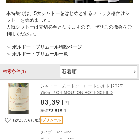
本特集では、5大シャトーをはじめとするメドック格付けシ
ャトーを集めました。
人気シャトーは売切必至となりますので、ぜひこの機会をご
利用ください。
＞
ボルドー・プリムール特設ページ
＞
ボルドー・プリムール一覧
検索条件(1)
シャトー ムートン ロートシルト [2025]
750ml / CH MOUTON ROTHSCHILD
83,391
円
税抜
75,810
円
プリムール
タイプ
Red wine