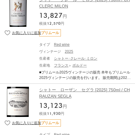
な果実味を備えています。 タンニンは総じて量が多く、
ne Advocate) ・JS （James Suckling） ■ボルドー2025
CLERC MILON
長期熟成のポテンシャルの高さを強く感じさせます。 ま
年について 2025年ヴィンテージは、近年の高糖度・高ア
た、白ワインも大変すばらしいヴィンテージです。 完熟
13,827
ルコール化の傾向から一転し、「クラシックなアルコー
円
ブドウ由来のアロマティックさと、早い収穫によって維
ル度数」と「完璧なバランス」、「エレガンス」が備わ
持された活き活きとした酸との対比が素晴らしい仕上が
税抜
12,570
円
った、長期熟成ポテンシャルの秘めた素晴しいヴィンテ
りです 純度、複雑さ、バランスを兼ね備えたバランス
ージとなりました。 6～8月の平均気温は過去10年平均を
プリムール
で、申し分のない素晴らしいアロマとボディを備えてお
大きく上回る暑く乾燥した夏でしたが、夜間に気温が下
ります。 ------------------------- ※写真はイメージとなりま
がったことで美しい酸が保持されました 結果として、過
す。エチケットなど変更となる場合がございます。 ※説
タイプ
Red wine
熟感やオークの主張といった過剰な要素が極めて少なく
明の内容はAI翻訳による和訳を掲載しております。 ※ク
ヴィンテージ
2025
、濃縮感、フレッシュさ、タンニン、果実味、精緻さが
ール便にてお届けいたします。 ※ご配送料はご購入状況
完璧なバランスで調和しています。 歴史的な低収量でリ
生産者
シャトー･クレール･ミロン
に応じてご決済時に加算となります。 ※TERRADA WIN
リースの本数はこの30年の中でも最も少ないレベルに落
生産地
フランス
ボルドー
E STORAGEボトル保管へのお届けも可能です。
ち込んでいます。前年の天候による水分ストレスなどが
■プリムール2025ヴィンテージの販売 本年もプリムール
要因とされていますが、生産量が限定的なヴィンテージ
2025ヴィンテージの販売を行います。 販売期間は2026
となります。 赤ワインは総じて非常に品質が良く、濃厚
年7月21日17:00～11月30日までとなります。 ■商品につ
で骨格がありながらもエレガントで、純粋な果実味を備
いて シャトー クレール ミロン [2025] 750ml ×1 ・WA
シャトー ローザン セグラ [2025] 750ml / CH
えています。 タンニンは総じて量が多く、長期熟成のポ
(Wine Advocate) ・JS （James Suckling） ■ボルドー20
RAUZAN SEGLA
テンシャルの高さを強く感じさせます。 また、白ワイン
25年について 2025年ヴィンテージは、近年の高糖度・
も大変すばらしいヴィンテージです。 完熟ブドウ由来の
13,123
高アルコール化の傾向から一転し、「クラシックなアル
円
アロマティックさと、早い収穫によって維持された活き
コール度数」と「完璧なバランス」、「エレガンス」が
活きとした酸との対比が素晴らしい仕上がりです 純度、
税抜
11,930
円
備わった、長期熟成ポテンシャルの秘めた素晴しいヴィ
複雑さ、バランスを兼ね備えたバランスで、申し分のな
ンテージとなりました。 6～8月の平均気温は過去10年平
プリムール
い素晴らしいアロマとボディを備えております。 ----------
均を大きく上回る暑く乾燥した夏でしたが、夜間に気温
--------------- ※写真はイメージとなります。エチケットな
が下がったことで美しい酸が保持されました 結果とし
ど変更となる場合がございます。 ※説明の内容はAI翻訳
タイプ
Red wine