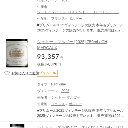
ヴィンテージ
2025
生産者
シャトー･ムートン･ロスチャイルド（ロートシルト）
生産地
フランス
ボルドー
■プリムール2025ヴィンテージの販売 本年もプリムール
2025ヴィンテージの販売を行います。 販売期間は2026
年7月21日17:00～11月30日までとなります。 ※商品の
お届け予定は2028年秋～2029年2月頃となります。 ■商
シャトー マルゴー [2025] 750ml / CH
品について シャトー ムートン ロートシルト [2025] 7
MARGAUX
50ml ×1 ・WA 97-99 (Wine Advocate) ・JS 99-100（Ja
93,357
mes Suckling） ※エチケットは毎年異なります。 ■ボル
円
ドー2025年について 2025年ヴィンテージは、近年の高
税抜
84,870
円
糖度・高アルコール化の傾向から一転し、「クラシック
なアルコール度数」と「完璧なバランス」、「エレガン
プリムール
ス」が備わった、長期熟成ポテンシャルの秘めた素晴し
いヴィンテージとなりました。 6～8月の平均気温は過去
タイプ
Red wine
10年平均を大きく上回る暑く乾燥した夏でしたが、夜間
ヴィンテージ
2025
に気温が下がったことで美しい酸が保持されました 結果
として、過熟感やオークの主張といった過剰な要素が極
生産者
シャトー･マルゴー
めて少なく 、濃縮感、フレッシュさ、タンニン、果実
生産地
フランス
ボルドー
味、精緻さが完璧なバランスで調和しています。 歴史的
■プリムール2025ヴィンテージの販売 本年もプリムール
な低収量でリリースの本数はこの30年の中でも最も少な
2025ヴィンテージの販売を行います。 販売期間は2026
いレベルに落ち込んでいます。前年の天候による水分ス
年7月21日17:00～11月30日までとなります。 ※商品の
トレスなどが要因とされていますが、生産量が限定的な
お届け予定は2028年秋～2029年2月頃となります。 ■商
シャトー ダルマイヤック [2025] 750ml / CH D
ヴィンテージとなります。 赤ワインは総じて非常に品質