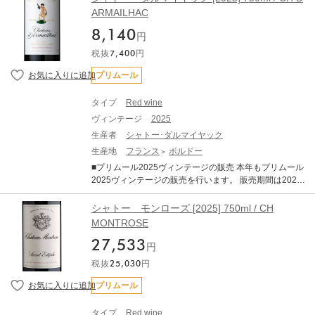
品について シャトー マルゴー [2025] 750ml ×1 ・WA
ARMAILHAC
が良く、濃厚で骨格がありながらもエレガントで、純粋
97-100 (Wine Advocate) ・JS 98-99（James Sucklin
な果実味を備えています。 タンニンは総じて量が多く、
8,140
g） ■ボルドー2025年について 2025年ヴィンテージは、
円
長期熟成のポテンシャルの高さを強く感じさせます。 ま
近年の高糖度・高アルコール化の傾向から一転し、「ク
た、白ワインも大変すばらしいヴィンテージです。 完熟
税抜
7,400
円
ラシックなアルコール度数」と「完璧なバランス」、
ブドウ由来のアロマティックさと、早い収穫によって維
「エレガンス」が備わった、長期熟成ポテンシャルの秘
プリムール
持された活き活きとした酸との対比が素晴らしい仕上が
めた素晴しいヴィンテージとなりました。 6～8月の平均
りです 純度、複雑さ、バランスを兼ね備えたバランス
気温は過去10年平均を大きく上回る暑く乾燥した夏でし
で、申し分のない素晴らしいアロマとボディを備えてお
タイプ
Red wine
たが、夜間に気温が下がったことで美しい酸が保持され
ります。 ------------------------- ※写真はイメージとなりま
ヴィンテージ
2025
ました 結果として、過熟感やオークの主張といった過剰
す。エチケットなど変更となる場合がございます。 ※説
な要素が極めて少なく 、濃縮感、フレッシュさ、タンニ
生産者
シャトー･ダルマイヤック
明の内容はAI翻訳による和訳を掲載しております。 ※ク
ン、果実味、精緻さが完璧なバランスで調和していま
生産地
フランス
ボルドー
ール便にてお届けいたします。 ※ご配送料はご購入状況
す。 歴史的な低収量でリリースの本数はこの30年の中で
に応じてご決済時に加算となります。 ※TERRADA WIN
■プリムール2025ヴィンテージの販売 本年もプリムール
も最も少ないレベルに落ち込んでいます。前年の天候に
E STORAGEボトル保管へのお届けも可能です。
2025ヴィンテージの販売を行います。 販売期間は2026
よる水分ストレスなどが要因とされていますが、生産量
年7月21日17:00～11月30日までとなります。 ■商品につ
が限定的なヴィンテージとなります。 赤ワインは総じて
いて シャトー ダルマイヤック [2025] 750ml ×1 ・WA
シャトー モンローズ [2025] 750ml / CH
非常に品質が良く、濃厚で骨格がありながらもエレガン
(Wine Advocate) ・JS （James Suckling） ■ボルドー20
MONTROSE
トで、純粋な果実味を備えています。 タンニンは総じて
25年について 2025年ヴィンテージは、近年の高糖度・
量が多く、長期熟成のポテンシャルの高さを強く感じさ
27,533
高アルコール化の傾向から一転し、「クラシックなアル
円
せます。 また、白ワインも大変すばらしいヴィンテージ
コール度数」と「完璧なバランス」、「エレガンス」が
です。 完熟ブドウ由来のアロマティックさと、早い収穫
税抜
25,030
円
備わった、長期熟成ポテンシャルの秘めた素晴しいヴィ
によって維持された活き活きとした酸との対比が素晴ら
ンテージとなりました。 6～8月の平均気温は過去10年平
プリムール
しい仕上がりです 純度、複雑さ、バランスを兼ね備えた
均を大きく上回る暑く乾燥した夏でしたが、夜間に気温
バランスで、申し分のない素晴らしいアロマとボディを
が下がったことで美しい酸が保持されました 結果とし
備えております。 ------------------------- ※写真はイメージ
タイプ
Red wine