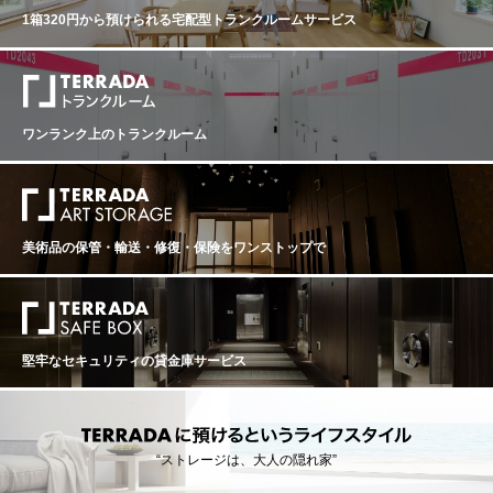
実味を備えています。 タンニンは総じて量が多く、長期
1箱320円から預けられる
宅配型トランクルームサービス
熟成のポテンシャルの高さを強く感じさせます。 また、
白ワインも大変すばらしいヴィンテージです。 完熟ブド
ウ由来のアロマティックさと、早い収穫によって維持さ
れた活き活きとした酸との対比が素晴らしい仕上がりで
す 純度、複雑さ、バランスを兼ね備えたバランスで、申
し分のない素晴らしいアロマとボディを備えておりま
ワンランク上のトランクルーム
す。 ------------------------- ※写真はイメージとなります。
エチケットなど変更となる場合がございます。 ※説明の
内容はAI翻訳による和訳を掲載しております。 ※クール
便にてお届けいたします。 ※ご配送料はご購入状況に応
じてご決済時に加算となります。 ※TERRADA WINE ST
ORAGEボトル保管へのお届けも可能です。
美術品の保管・輸送・修復・保険を
ワンストップで
堅牢なセキュリティの貸金庫サービス
“ストレージは、大人の隠れ家”