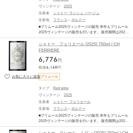
感やオークの主張といった過剰な要素が極めて少なく 、
ージとなります。エチケットなど変更となる場合がござ
ヴィンテージ
2025
濃縮感、フレッシュさ、タンニン、果実味、精緻さが完
います。 ※説明の内容はAI翻訳による和訳を掲載してお
璧なバランスで調和しています。 歴史的な低収量でリリ
生産者
シャトー･ランシュ･バージュ
ります。 ※クール便にてお届けいたします。 ※ご配送料
ースの本数はこの30年の中でも最も少ないレベルに落ち
生産地
フランス
ボルドー
はご購入状況に応じてご決済時に加算となります。 ※TE
込んでいます。前年の天候による水分ストレスなどが要
RRADA WINE STORAGEボトル保管へのお届けも可能で
■プリムール2025ヴィンテージの販売 本年もプリムール
因とされていますが、生産量が限定的なヴィンテージと
す。
2025ヴィンテージの販売を行います。 販売期間は2026
なります。 赤ワインは総じて非常に品質が良く、濃厚で
年7月21日17:00～11月30日までとなります。 ■商品につ
骨格がありながらもエレガントで、純粋な果実味を備え
いて シャトー ランシュ バージュ [2025] 750ml ×1 ・
シャトー フェリエール [2025] 750ml / CH
ています。 タンニンは総じて量が多く、長期熟成のポテ
WA (Wine Advocate) ・JS （James Suckling） ■ボルド
FERRIERE
ンシャルの高さを強く感じさせます。 また、白ワインも
ー2025年について 2025年ヴィンテージは、近年の高糖
大変すばらしいヴィンテージです。 完熟ブドウ由来のア
6,776
度・高アルコール化の傾向から一転し、「クラシックな
円
ロマティックさと、早い収穫によって維持された活き活
アルコール度数」と「完璧なバランス」、「エレガン
きとした酸との対比が素晴らしい仕上がりです 純度、複
税抜
6,160
円
ス」が備わった、長期熟成ポテンシャルの秘めた素晴し
雑さ、バランスを兼ね備えたバランスで、申し分のない
いヴィンテージとなりました。 6～8月の平均気温は過去
プリムール
素晴らしいアロマとボディを備えております。 -------------
10年平均を大きく上回る暑く乾燥した夏でしたが、夜間
------------ ※写真はイメージとなります。エチケットなど
に気温が下がったことで美しい酸が保持されました 結果
変更となる場合がございます。 ※説明の内容はAI翻訳に
タイプ
Red wine
として、過熟感やオークの主張といった過剰な要素が極
よる和訳を掲載しております。 ※クール便にてお届けい
ヴィンテージ
2025
めて少なく 、濃縮感、フレッシュさ、タンニン、果実
たします。 ※ご配送料はご購入状況に応じてご決済時に
味、精緻さが完璧なバランスで調和しています。 歴史的
生産者
シャトー･フェリエール
加算となります。 ※TERRADA WINE STORAGEボトル
な低収量でリリースの本数はこの30年の中でも最も少な
生産地
フランス
ボルドー
保管へのお届けも可能です。
いレベルに落ち込んでいます。前年の天候による水分ス
■プリムール2025ヴィンテージの販売 本年もプリムール
トレスなどが要因とされていますが、生産量が限定的な
2025ヴィンテージの販売を行います。 販売期間は2026
ヴィンテージとなります。 赤ワインは総じて非常に品質
年7月21日17:00～11月30日までとなります。 ■商品につ
が良く、濃厚で骨格がありながらもエレガントで、純粋
いて シャトー フェリエール [2025] 750ml ×1 ・WA (Wi
シャトー クレール ミロン [2025] 750ml / CH