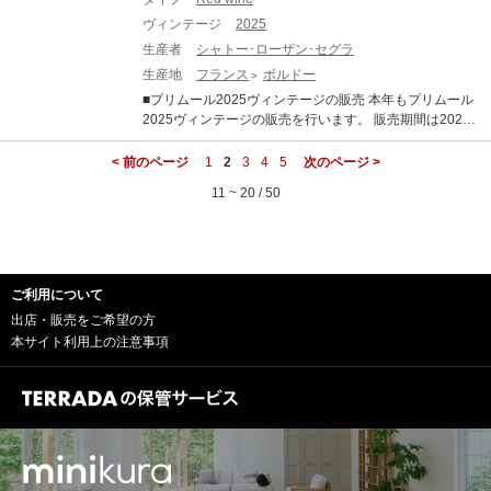
て、過熟感やオークの主張といった過剰な要素が極めて
による和訳を掲載しております。 ※クール便にてお届け
ヴィンテージ
2025
少なく 、濃縮感、フレッシュさ、タンニン、果実味、精
いたします。 ※ご配送料はご購入状況に応じてご決済時
緻さが完璧なバランスで調和しています。 歴史的な低収
生産者
シャトー･ローザン･セグラ
に加算となります。 ※TERRADA WINE STORAGEボト
量でリリースの本数はこの30年の中でも最も少ないレベ
生産地
フランス
ボルドー
ル保管へのお届けも可能です。
ルに落ち込んでいます。前年の天候による水分ストレス
■プリムール2025ヴィンテージの販売 本年もプリムール
などが要因とされていますが、生産量が限定的なヴィン
2025ヴィンテージの販売を行います。 販売期間は2026
テージとなります。 赤ワインは総じて非常に品質が良
年7月21日17:00～11月30日までとなります。 ■商品につ
く、濃厚で骨格がありながらもエレガントで、純粋な果
いて シャトー ローザン セグラ [2025] 750ml ×1 ・WA
< 前のページ
1
2
3
4
5
次のページ >
実味を備えています。 タンニンは総じて量が多く、長期
(Wine Advocate) ・JS （James Suckling） ■ボルドー20
熟成のポテンシャルの高さを強く感じさせます。 また、
11 ~ 20 / 50
25年について 2025年ヴィンテージは、近年の高糖度・
白ワインも大変すばらしいヴィンテージです。 完熟ブド
高アルコール化の傾向から一転し、「クラシックなアル
ウ由来のアロマティックさと、早い収穫によって維持さ
コール度数」と「完璧なバランス」、「エレガンス」が
れた活き活きとした酸との対比が素晴らしい仕上がりで
備わった、長期熟成ポテンシャルの秘めた素晴しいヴィ
す 純度、複雑さ、バランスを兼ね備えたバランスで、申
ンテージとなりました。 6～8月の平均気温は過去10年平
し分のない素晴らしいアロマとボディを備えておりま
ご利用について
均を大きく上回る暑く乾燥した夏でしたが、夜間に気温
す。 ------------------------- ※写真はイメージとなります。
が下がったことで美しい酸が保持されました 結果とし
出店・販売をご希望の方
エチケットなど変更となる場合がございます。 ※説明の
て、過熟感やオークの主張といった過剰な要素が極めて
本サイト利用上の注意事項
内容はAI翻訳による和訳を掲載しております。 ※クール
少なく 、濃縮感、フレッシュさ、タンニン、果実味、精
便にてお届けいたします。 ※ご配送料はご購入状況に応
緻さが完璧なバランスで調和しています。 歴史的な低収
じてご決済時に加算となります。 ※TERRADA WINE ST
量でリリースの本数はこの30年の中でも最も少ないレベ
ORAGEボトル保管へのお届けも可能です。
ルに落ち込んでいます。前年の天候による水分ストレス
などが要因とされていますが、生産量が限定的なヴィン
テージとなります。 赤ワインは総じて非常に品質が良
く、濃厚で骨格がありながらもエレガントで、純粋な果