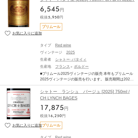
質が良く、濃厚で骨格がありながらもエレガントで、純
品について シャトー コス デス トゥルネル 750ml ×
粋な果実味を備えています。 タンニンは総じて量が多
6,545
1 ・WA 96-98 (Wine Advocate) ・JS 98-99（James Suc
円
く、長期熟成のポテンシャルの高さを強く感じさせま
kling） ■ボルドー2025年について 2025年ヴィンテージ
す。 また、白ワインも大変すばらしいヴィンテージで
税抜
5,950
円
は、近年の高糖度・高アルコール化の傾向から一転し、
す。 完熟ブドウ由来のアロマティックさと、早い収穫に
「クラシックなアルコール度数」と「完璧なバラン
プリムール
よって維持された活き活きとした酸との対比が素晴らし
ス」、「エレガンス」が備わった、長期熟成ポテンシャ
い仕上がりです 純度、複雑さ、バランスを兼ね備えたバ
ルの秘めた素晴しいヴィンテージとなりました。 6～8月
ランスで、申し分のない素晴らしいアロマとボディを備
の平均気温は過去10年平均を大きく上回る暑く乾燥した
えております。 ------------------------- ※写真はイメージと
タイプ
Red wine
夏でしたが、夜間に気温が下がったことで美しい酸が保
なります。エチケットなど変更となる場合がございま
ヴィンテージ
2025
持されました 結果として、過熟感やオークの主張といっ
す。 ※説明の内容はAI翻訳による和訳を掲載しておりま
た過剰な要素が極めて少なく 、濃縮感、フレッシュさ、
生産者
シャトー･バタイィ
す。 ※クール便にてお届けいたします。 ※ご配送料はご
タンニン、果実味、精緻さが完璧なバランスで調和して
生産地
フランス
ボルドー
購入状況に応じてご決済時に加算となります。 ※TERRA
います。 歴史的な低収量でリリースの本数はこの30年の
DA WINE STORAGEボトル保管へのお届けも可能です。
■プリムール2025ヴィンテージの販売 本年もプリムール
中でも最も少ないレベルに落ち込んでいます。前年の天
2025ヴィンテージの販売を行います。 販売期間は2026
候による水分ストレスなどが要因とされていますが、生
年7月21日17:00～11月30日までとなります。 ■商品につ
産量が限定的なヴィンテージとなります。 赤ワインは総
いて シャトーバタイエ [2025] 750ml ×1 ・WA (Wine Adv
シャトー ランシュ バージュ [2025] 750ml /
じて非常に品質が良く、濃厚で骨格がありながらもエレ
ocate) ・JS （James Suckling） ■ボルドー2025年につ
CH LYNCH BAGES
ガントで、純粋な果実味を備えています。 タンニンは総
いて 2025年ヴィンテージは、近年の高糖度・高アルコー
じて量が多く、長期熟成のポテンシャルの高さを強く感
17,875
ル化の傾向から一転し、「クラシックなアルコール度
円
じさせます。 また、白ワインも大変すばらしいヴィンテ
数」と「完璧なバランス」、「エレガンス」が備わっ
ージです。 完熟ブドウ由来のアロマティックさと、早い
税抜
16,250
円
た、長期熟成ポテンシャルの秘めた素晴しいヴィンテー
収穫によって維持された活き活きとした酸との対比が素
ジとなりました。 6～8月の平均気温は過去10年平均を大
プリムール
晴らしい仕上がりです 純度、複雑さ、バランスを兼ね備
きく上回る暑く乾燥した夏でしたが、夜間に気温が下が
えたバランスで、申し分のない素晴らしいアロマとボデ
ったことで美しい酸が保持されました 結果として、過熟
ィを備えております。 ------------------------- ※写真はイメ
タイプ
Red wine