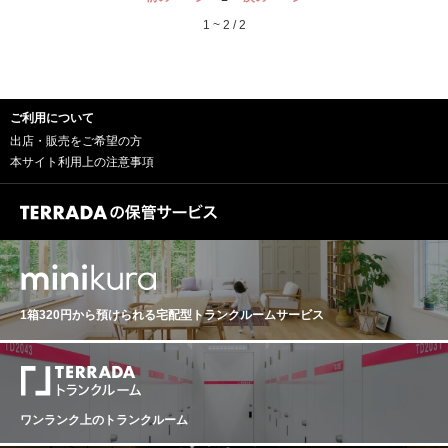
滑らかなテクスチャーで、タンニンは非常にシルキー。
ロヴィアにより創業。息子アントニオが父を後を継ぐも1
ロッケ・ディ・カスティリオーネよりもしっかりとした
1 ~ 2 / 2
932年に若くして急逝。世界大戦による混乱期もあり195
骨格を持つ。 Brovia Barolo Villero ブロヴィア バロー
3年まで暫くブロヴィアとしての活動は途絶えるも、やが
ロ・ヴィッレロ 生産地：イタリア ピエモンテ州 バロー
てアントニオの長男で祖父と同名のジャティントが大人
ロ 原産地呼称：DOCG. BAROLO ぶどう品種：ネッビオ
になると弟妹達と共に再びワイン造りを本格的に再開。1
ーロ 100% アルコール度数：14.5% 味わい：赤ワイン 辛
980年代後半になりジャティントの娘2人が参画し、今日
口 フルボディ ワイン エンスージアスト：97 ポイント Br
ご利用について
では姉エレナが主に栽培を担当し、夫アレックス・サン
ovia 2018 Villero Nebbiolo (Barolo) Barolo, Piedmont, Ita
チェスが主に醸造を行い4代目当主として夫婦2人で力を
出店・販売をご希望の方
ly Aromas of forest berry, new leather, dark spice and ca
合わせる。 代々畑に対する強いこだわりを持ち続けてお
本サイト利用上の注意事項
mphor come to the forefront on this gorgeous red. Full-bo
り、土地と品種の個性を守り、ワインで表現する事を最
died and delicious, the elegantly structured palate doles
も大事にしている。本拠地カスティリオーネ・ファレッ
out crushed raspberry, licorice, orange zest and mint whil
ト村には全バローロ中でも歴史的にトップクラスに評価
e bright acidity lends youthful, nervous tension. Taut, refi
されるクリュ、ロッケ・ディ・カスティリオーネとヴィ
ned tannins provide structure and impeccable balance.
レーロ、ガルブレット・スエ（別名；アルテナッソ）を
Drink 2026?2038. ― Kerin O’Keefe ワインアドヴォケイ
所有し、そして隣村セッラルンガ・ダルバにバローロで
ト：95+ ポイント RP 95+ Reviewed by: Monica Larner
は大変に珍しい単独所有するクリュ、ブレアから見事な
Drink Date: 2024 - 2040 The 2018 Barolo Villero is laser
バローロを造り出す。 「バローロ・ロッケ・ディ・カス
sharp and etched with ferrous mineral notes next to wild
1箱320円から預けられる
宅配型トランクルームサービス
ティリオーネ」は、カスティリオーネ・ファレットの著
berry, cherry, cola, campfire ash and grilled rosemary. Thi
名な畑でバローロで一番とも言われる急斜面、標高300
s elegant, mid-weight wine shows a very long finish and
～350mに位置する南東向きの畑。朝日を浴びる方角、谷
should not disappoint on the cellar-aging front. It should
からの涼しい風通し、そして砂質を多く含む土壌が重要
hold well past the 20-year mark. Published: Aug 12, 202
な役割を果たし、芳香性高く華やかでエレガントさが常
2
に表れシルキーなタンニンと複雑味を持つ。 Brovia Baro
ワンランク上のトランクルーム
lo Rocche di Castiglione ブロヴィア バローロ・ロッケ・
ディ・カスティリオーネ 生産地：イタリア ピエモンテ州