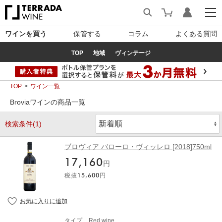
ワインを買う
保管する
コラム
よくある質問
TOP
地域
ヴィンテージ
TOP
ワイン一覧
Broviaワインの商品一覧
検索条件(1)
ブロヴィア バローロ・ヴィッレロ [2018]750ml
17,160
円
税抜
15,600
円
タイプ
Red wine