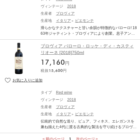
ヴィンテージ
2018
生産者
ブロヴィア
生産地
イタリア
ピエモンテ
滑らかなテクスチャーと甘い余韻が特徴的なバローロ! 18
63年ジャティント・ブロヴィアにより創業。息子アント
ニオが父を後を継ぐも1932年に若くして急逝。世界大戦
による混乱期もあり1953年まで暫くブロヴィアとしての
ブロヴィア バローロ・ロッケ・ディ・カスティ
活動は途絶えるも、やがてアントニオの長男で祖父と同
リオーネ [2018]750ml
名のジャティントが大人になると弟妹達と共に再びワイ
17,160
ン造りを本格的に再開。1980年代後半になりジャティン
円
トの娘2人が参画し、今日では姉エレナが主に栽培を担当
税抜
15,600
円
し、夫アレックス・サンチェスが主に醸造を行い4代目当
主として夫婦2人で力を合わせる。 代々畑に対する強い
こだわりを持ち続けており、土地と品種の個性を守り、
ワインで表現する事を最も大事にしている。本拠地カス
タイプ
Red wine
ティリオーネ・ファレット村には全バローロ中でも歴史
ヴィンテージ
2018
的にトップクラスに評価されるクリュ、ロッケ・ディ・
カスティリオーネとヴィレーロ、ガルブレット・スエ
生産者
ブロヴィア
（別名；アルテナッソ）を所有し、そして隣村セッラル
生産地
イタリア
ピエモンテ
ンガ・ダルバにバローロでは大変に珍しい単独所有する
伝統的で自然な造り、ピュア、フィネス、エレガンスを
クリュ、ブレアから見事なバローロを造り出す。 「バロ
兼ね揃えた4代に渡る古典的な製法を守り続けるブロヴィ
ーロ・ヴィッレロ」は、標高230～350mの粘土質のマー
ア。カスティリオーネ・ファレットの著名な畑でバロー
ル土壌をもつ畑になるネッビオーロで造られる。非常に
ロで一番とも言われる急斜面。 1863年ジャティント・ブ
< 前のページ
1
次のページ >