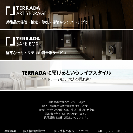
バローロ 原産地呼称：DOCG. BAROLO ぶどう品種：ネ
ッビオーロ 100% アルコール度数：14.5% 味わい：赤ワ
イン 辛口 フルボディ ワイン エンスージアスト：98 ポイ
ント Brovia 2018 Rocche di Castiglione Nebbiolo (Barol
美術品の保管・輸送・修復・保険を
ワンストップで
o) Barolo, Piedmont, Italy Drop-dead gorgeous and utterl
y delicious, this dazzling, fragrant red opens with heady
aromas of iris, forest berry, new leather and culinary spic
e. The elegantly structured, focused palate features juicy
red cherry, spiced cranberry, cinnamon and star anise be
fore a savory, almost salty close. Firm, refined tannins pr
堅牢なセキュリティの貸金庫サービス
ovide support while bright acidity keeps it energized and
beautifully balanced. Drink 2026?2038. ― Kerin O’Keefe
ワインアドヴォケイト：95 ポイント RP 95 Reviewed b
y: Monica Larner Drink Date: 2024 - 2040 Alex Sanchez
makes memorable wines. His Brovia 2018 Barolo Rocch
“ストレージは、大人の隠れ家”
e di Castiglione hits close to home, as this vineyard in C
astiglione Falletto is especially elegant and well manage
d. The wine shows pinpoint precision with small berry nu
ances, wildflower and crushed stone. The mineral signat
20歳未満の方のアルコール類の
ure adds beautiful focus. Published: Aug 12, 2022
購入・飲酒は法律で禁止されています。
妊娠中や授乳期の飲酒は、胎児・乳児の発育に
悪影響を与えるおそれがあります。
飲酒運転は法律で禁止されています。
会社概要
個人情報保護方針
個人情報の取扱いについて
セキュリティーポリシー