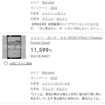
カネ 2019 /375ml ハーフボトル シャトー・ベイシュヴェ
ポンテ・カネはこの哲学を象徴する言葉として、「自然
タイプ
Red wine
ル 2019 /375ml ハーフボトル シャトー・ド・カマンサッ
が駆け抜ける年」というメッセージを掲げました。冬は
ヴィンテージ
2019
ク 2019 /375ml ハーフボトル シャトー・ベルグラーヴ 2
例年より穏やかで、4月は雨に恵まれたスタート。しかし
018 /375ml ハーフボトル シャトー・ベルグラーヴ 2019 /
生産者
シャトー･バタイィ
4月末以降、天候は一変し、わずか4か月で降雨量は僅か
375ml ハーフボトル シャトー・ラ・トゥール・カルネ 2
生産地
フランス
ボルドー
96mmという極めて乾燥した夏へと移行します。ポン
019 /375ml ハーフボトル メドック格付け12本のセット
テ・カネのチームは、樹勢を守るため葉量を抑え、果実
【特別企画】 徳岡厳選のハーフワインセットになりま
です。 厳選した12本で銘柄や年数の違いを ハーフという
を“日陰で熟させる”という高度なキャノピーマネジメント
す。 「少し飲みたい」や「いろいろ試したい」といった
お試しやすい形で楽しんでいただけるセットになりま
を徹底。経験に裏打ちされた畑仕事によって、極端な乾
方にオススメの ハーフワインの企画になります。 年末年
す。 ※ハーフワインのセットになります。（1本あたり
燥を見事にコントロールしました。メルローは8月末には
始などワインが欲しいシーンが多い時期にいかがでしょ
シャトー・ポンテ・カネ [2019] 375ml / Chateau
容量375ml） ※セット商品になるため、11月下旬ごろの
すでに完熟し、9月2日、ポンテ・カネ史上最も早い収穫
うか？ ■格付けシャトー ポイヤック村 同一ヴィンテージ
Pontet-Canet
お届け予定になります。
が始まります。その後、カベルネ・ソーヴィニヨン、カ
飲み比べセット 合計本数 9本 シャトー・デュアール・
ベルネ・フラン、そして最後のプティ・ヴェルドまで、9
11,599
ミロン 2019 /375ml ハーフボトル シャトー バタイエ 201
円
月23日に収穫が完了しました。2025年のアッサンブラー
9 /375ml ハーフボトル シャトー・ポンテ・カネ 2019 /37
税抜
10,545
円
ジュは、カベルネ・ソーヴィニヨン56%、メルロー3
5ml ハーフボトル シャトー・グラン・ピュイ・デュカス
9%、カベルネ・フラン4%、プティ・ヴェルド1%。熟成
2019 /375ml ハーフボトル シャトー・ランシュ・バージ
は、新樽50%、コンクリート・アンフォラ35%、1年使
ュ 2019 /375ml ハーフボトル シャトー・ランシュ・ムー
用樽15%という、今やポンテ・カネを象徴するスタイル
サ 2019 /375ml ハーフボトル シャトー・ダルマイヤック
タイプ
Red wine
で行われます。セラーで掲げられた唯一のルールは、“果
2019 /375ml ハーフボトル シャトー・クレール・ミロン
実を尊重し、決してやり過ぎないこと。「2025年はピジ
ヴィンテージ
2019
2019 /375ml ハーフボトル シャトー・クロワゼ・バージ
ャージュを一切行わず、必要最低限のセニエのみ。天然
ュ 2019 /375ml ハーフボトル 格付けシャトーポイヤック
生産者
シャトー･ポンテ･カネ
酵母、酸素管理、発酵管理のすべてを精密に調整し、畑
村のワインを合計9本セットにしました。 2019年で揃え
生産地
フランス
ボルドー
で育まれた果実の純粋性を守り抜いた」とコメントして
ることにより、その年のポイヤック村のワイン全体を楽
"ワインは、紫色の輝きを備えた非常に魅力的で濃い暗い
います。グラスから立ち上がるのは、カシス、ブラック
しんでいただけるようなセットになります。 ※ハーフワ
色を示しています 鼻は魅力に追加され、魔法のような芳
チェリー、スミレ、杉、黒鉛、砕いた砂利、そしてポン
インのセットになります。（1本あたり容量375ml） ※セ
香族の配列を提供します グラファイトや杉の木のノート
テ・カネならではの土の生命力を感じる複雑なニュアン
ット商品になるため、11月下旬ごろのお届け予定になり