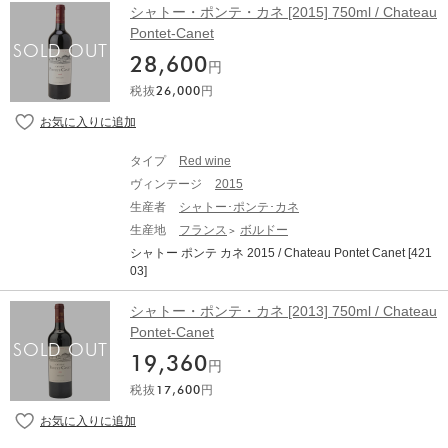
から野生の果物の香りまでの深さ 口蓋の風味は、柔らか
ス。口に含むと、果実は驚くほどジューシーでピュア、
シャトー・ポンテ・カネ [2015] 750ml / Chateau
ます。
いタンニンと素敵な酸味によって支えられています 微妙
タンニンは緻密かつシルキー。そしてフィニッシュに
Pontet-Canet
なスモーキーなノートを明らかにする仕上げは、驚くほ
は、ムートンの向かいという偉大なテロワールと、20年
28,600
ど長いですこのヴィンテージで、 Pontet-Canetは、自然
以上にわたるビオディナミの哲学が静かに、しかし力強
円
な洗練が最高の宝石であることを再び示しています 2019
く刻まれています。もしメドックの格付けが現代に再構
税抜
26,000
円
年は間違いなく、すべてのワイン愛好家にとって官能性
築されるならば、ポンテ・カネが第五級に留まることは
の約束です 62％Cabernet Sauvignon / 32％Merlot 4％C
決してないでしょう。2025年は、そのことを改めて確信
abernet Franc / 2％Petit Verdot ※本文はオンラインでの
させる、まさに“自然と人が共鳴した”偉大なヴィンテージ
自動翻訳になります。"
なのです。 【2025年ボルドー総評】 「極限の気候下で
タイプ
Red wine
磨き抜かれた凝縮とエレガンスが交錯する、21世紀のニ
ヴィンテージ
2015
ュークラシック」 2025年は、過去50年で最低水準とな
生産者
シャトー･ポンテ･カネ
る歴史的な低収量と、ボルドーが長年培ってきた最新の
アグロノミー（農業技術）が交差し、不要な要素がすべ
生産地
フランス
ボルドー
て削ぎ落とされた「絶対的純度」を誇るヴィンテージと
シャトー ポンテ カネ 2015 / Chateau Pontet Canet [421
なりました。記録的な熱波と干ばつに見舞われながら
03]
も、アルコール度数は13.5〜14.0%というクラシックな
数値に着地しました。極限の凝縮感を持ちながらも、過
シャトー・ポンテ・カネ [2013] 750ml / Chateau
熟感のない鮮烈なフレッシュさを備えたこのワインは、
Pontet-Canet
かつての1986年のような圧倒的な長期熟成ポテンシャル
と、2018年、2019年、2020年の三部作や真に偉大な20
19,360
円
22年のような現代の精緻さを併せ持つ、「21世紀のニュ
ークラシック」として、今後のボルドーワインの礎とな
税抜
17,600
円
るでしょう。一方で、生産量は例年の半分程度（25〜30
hl/ha）に落ち込んでいるため、世界的なアロケーション
（割当）の争奪戦は免れません。 2025年ヴィンテージの