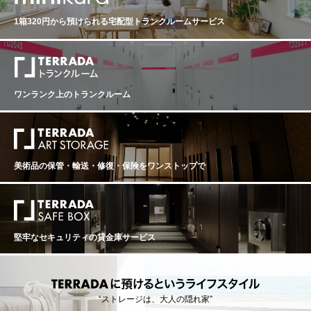
スチャーを実現しました。 また辛口白の完成度の高さに
1箱320円から預けられる
宅配型トランクルームサービス
も注目です。8月中旬という歴史的な早期収穫となりなが
らも、ソーヴィニヨン・ブランは豊かな糖度とpH3.1前
後という見事な酸のバランスを両立し、猛暑の年にあり
がちな重さや単調さとは無縁の、鮮烈な緊張感と躍動感
を備えました。柑橘やグアヴァを思わせる鮮明な果実味
に加え、セミヨンは白桃やアプリコット、洋梨を想わせ
ワンランク上のトランクルーム
る豊かなアロマと厚みをもたらし、2025年の辛口白は
「フレッシュさ」「輝き」「生命感」に満ちた、近年で
も特筆すべき出来栄えとなっています。 2025年は、テロ
ワールの保水力（右岸の粘土石灰質や鉄分層、左岸の深
層砂利質）と、生産者の的確な判断がその品質を残酷な
までに分けた年となりました。しかし、非常に熟成のポ
美術品の保管・輸送・修復・保険を
ワンストップで
テンシャルの高いヴィンテージであり、真のワイン愛好
家やコレクターにとって世界的な争奪戦となることが、
最大のリスクとなるでしょう。 ルグランは1880年の創業
以来、ボルドーの地に深く根を張るネゴシアンとして、
現地生産者との緊密な関係を築いてきました。2025年も
また、現地に駐在する専任スタッフが訪ね歩き、この極
堅牢なセキュリティの貸金庫サービス
限の自然環境に立ち向かい見事に「古典的な美しさ」を
抽出することに成功した稀少なワインを厳選して、皆さ
まのもとへお届けいたします。この歴史的ヴィンテージ
の真価を、ぜひご体験ください。
“ストレージは、大人の隠れ家”