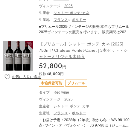
ヴィンテージ
2025
生産者
シャトー･ポンテ･カネ
生産地
フランス
ボルドー
■プリムール2025ヴィンテージの販売 本年もプリムール
2025ヴィンテージの販売を行います。 販売期間は2026
年7月21日17:00～11月30日までとなります。 ■商品につ
いて シャトー ポンテ カネ [2025] 750ml ×1 ・WA (Wi
【プリムール】シャトー･ポンテ･カネ [2025]
ne Advocate) ・JS 97-98 （James Suckling） セラーで
750ml / Chateau Pontet-Canet | 3本セット・シ
の醸造方針は、果実の個性を尊重し、いかなる過剰な処
ャトーオリジナル木箱入
理も避けることでした。 2025年はパンチダウンを行わ
ず、セーニュも時折行う程度にとどめました。 選果から
52,800
円
天然酵母の管理、発酵、酸素供給、不活性ガス注入に至
税抜
48,000
円
るまで、すべての工程が厳格さと精密さによって行わ
れ、ブドウ本来の品質と、ブドウ畑で注がれた努力を損
木箱保管可能
プリムール
なわないよう、あらゆる調整が施されました。 素晴らし
い2025年ヴィンテージは、凝縮感があり、ジューシー
タイプ
Red wine
で、表現力豊か、 骨格があり、エレガントです。間違い
ヴィンテージ
2025
なく当ワイナリーにとって傑出したヴィンテージであ
生産者
シャトー･ポンテ･カネ
り、 極めて卓越したポンテ・カネです！ ※pontet-canet-
2025 technicalより ■ボルドー2025年について 2025年
生産地
フランス
ボルドー
ヴィンテージは、近年の高糖度・高アルコール化の傾向
・お届け予定：2028年（2年後）秋から冬 ・WA 98-100
から一転し、「クラシックなアルコール度数」と「完璧
点 (ワイン・アドヴォケイト) ・JS 97-98点（ジェーム
なバランス」、「エレガンス」が備わった、長期熟成ポ
ス・サックリング） ・AG 97-99点 (アントーニオ・ガッ