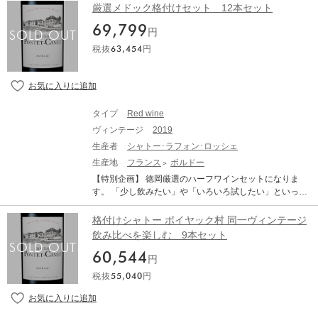
テンシャルの秘めた素晴しいヴィンテージとなりまし
ローニ) ・TERRADA WINE STORAGEへのお預け入れが
厳選メドック格付けセット 12本セット
た。 6～8月の平均気温は過去10年平均を大きく上回る暑
可能です。 ・TERRADA WINE STORAGE 限定サービス
く乾燥した夏でしたが、夜間に気温が下がったことで美
69,799
「木箱保管」 対象商品です。 ・日本への輸送は低温管理
円
しい酸が保持されました 結果として、過熟感やオークの
された船便（リーファー輸送）を使用します。 ・表示価
税抜
63,454
円
主張といった過剰な要素が極めて少なく 、濃縮感、フレ
格は各種輸入費用や税金を含めた総額です、追加費用は
ッシュさ、タンニン、果実味、精緻さが完璧なバランス
ございません。 ・写真はイメージです。 特級格付け第五
で調和しています。 歴史的な低収量でリリースの本数は
級でありながら、近年その品質、評価、そして発信力に
この30年の中でも最も少ないレベルに落ち込んでいま
おいて、すでに格付けという枠組みを超越した存在、そ
す。前年の天候による水分ストレスなどが要因とされて
れがシャトー・ポンテ・カネです。シャトー・ムート
タイプ
Red wine
いますが、生産量が限定的なヴィンテージとなります。
ン・ロートシルトの真正面という、ポイヤックでも屈指
赤ワインは総じて非常に品質が良く、濃厚で骨格があり
ヴィンテージ
2019
のテロワールに畑を構えるこのシャトーは、長い歴史を
ながらもエレガントで、純粋な果実味を備えています。
持ちながらも、現オーナーアルフレッド・テスロンの登
生産者
シャトー･ラフォン･ロッシェ
タンニンは総じて量が多く、長期熟成のポテンシャルの
場によって劇的な飛躍を遂げました。大胆な設備投資、
生産地
フランス
ボルドー
高さを強く感じさせます。 また、白ワインも大変すばら
厳格な収量制限、畑の再構築、そして醸造哲学の抜本的
【特別企画】 徳岡厳選のハーフワインセットになりま
しいヴィンテージです。 完熟ブドウ由来のアロマティッ
な見直し、そのすべてが、ポンテ・カネを“第五級”か
す。 「少し飲みたい」や「いろいろ試したい」といった
クさと、早い収穫によって維持された活き活きとした酸
ら、“格付けそのものを問い直す存在”へと押し上げたので
方にオススメの ハーフワインの企画になります。 年末年
との対比が素晴らしい仕上がりです 純度、複雑さ、バラ
す。特に2004年、格付けシャトーの中でもいち早くビオ
始などワインが欲しいシーンが多い時期にいかがでしょ
ンスを兼ね備えたバランスで、申し分のない素晴らしい
格付けシャトー ポイヤック村 同一ヴィンテージ
ディナミへ転換したことは、ボルドー全体に大きな衝撃
うか？ ■メドック格付けセット 合計本数 12本 シャト
アロマとボディを備えております。 -------------------------
飲み比べを楽しむ 9本セット
を与えました。馬による耕作、500番・501番調剤、ハー
ー・ラフォン・ロッシェ 2019 /375ml ハーフボトル シャ
※写真はイメージとなります。エチケットなど変更とな
ブティーや植物抽出液による樹勢管理、土壌との共生を
60,544
トー バタイエ 2019 /375ml ハーフボトル シャトー・クレ
る場合がございます。 ※説明の内容はAI翻訳による和訳
円
目指すカバークロップ、ポンテ・カネは単なる有機栽培
ール・ミロン 2019 /375ml ハーフボトル シャトー・クレ
を掲載しております。 ※クール便にてお届けいたしま
ではなく、畑そのものをひとつの生命体として捉える哲
税抜
55,040
円
ール・ミロン 2020 /375ml ハーフボトル シャトー・ダル
す。 ※ご配送料はご購入状況に応じてご決済時に加算と
学を実践しています。2025年も、スギナ、イラクサ、タ
マイヤック 2019 /375ml ハーフボトル シャトー・ダルマ
なります。 ※TERRADA WINE STORAGEボトル保管へ
ンポポ、カモミール、ヤロウなどを用いた煎剤とティザ
イヤック 2020 /375ml ハーフボトル シャトー・ポンテ・
のお届けも可能です。
ンヌが年間を通じて使われていいます。 そして2025年、