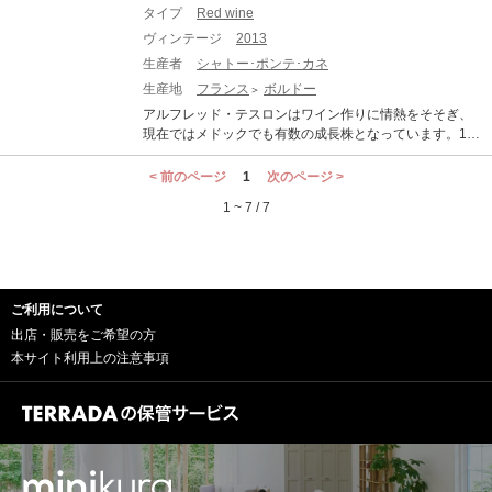
タイプ
Red wine
特異な生育は、実は前年から始まっていたという生産者
がいました。2024年春の天候不順が2025年の花芽形成に
ヴィンテージ
2013
影響を与えたという見解です。それに加え、2025年夏の
生産者
シャトー･ポンテ･カネ
極端な干ばつが重なり、ブドウの実は非常に小さく凝縮
生産地
フランス
ボルドー
しました。しかし、この過酷な水分ストレスがブドウに
「生理学的ブロック（生育の停止)」を引き起こしたこと
アルフレッド・テスロンはワイン作りに情熱をそそぎ、
で、皮肉にも糖度の急激な上昇（過熟）を免れました。
現在ではメドックでも有数の成長株となっています。19
そして8月末に降った「救済の雨」が、ブドウに完璧なバ
75年までのオーナーはよく知られたクリューズ社でした
ランスをもたらしたのです。 2025年の最大の特徴は、気
が、同社がブレンドやラベリングの慣行を無視している
< 前のページ
1
次のページ >
候変動に対する「品種構成のパラダイムシフト」です。
ことが裁判で明るみに出て、同社はシャトーを売却せざ
1 ~ 7 / 7
右岸では、メルローの過熟を避けるため、粘土石灰質に
るを得なくなります。それを著名なコニャックの商人ギ
深く根を張るカベルネ・フランがブレンドの主役へと躍
ー・テスロンが買い取り、息子アルフレッドに管理を任
り出ました。シャトー・アンジェリュスやシャトー・ラ
せるようになった。アルフレッド・テスロンはワイン作
フルールに代表されるトップシャトーは、この品種由来
りに情熱をそそぎ、現在ではメドックでも有数の成長株
の鮮やかな酸と柔らかくも品のあるアロマで、猛暑の年
となっています。畑とセラーに多額の投資をし、非常に
ご利用について
とは思えない比類なき気品をワインに与えています。 左
厳しい選別プロセスを実施した結果、現在のポンテ・カ
岸では、カベルネ・ソーヴィニヨンが極限的な気候の下
ネは非常に素晴らしいワインとなっています。ポンテ・
出店・販売をご希望の方
で圧倒的な適応力を見せました。シャトー・マルゴーの
カネの不透明な紫色、芳香、微妙なトーストおよび豊富
本サイト利用上の注意事項
ように極限まで高められたカベルネの比率が、強靭な骨
なカシス、壮麗な花束。大きく、豊富で丸みがあり寛大
格を形成しています。また、晩熟なプティ・ヴェルドも
なワインです。
完璧な成熟を迎え、シャトー・タルボではかつてない高
いブレンド比率でワインにスパイスと深みを与えていま
す。各生産者は抽出温度を極端に低く抑え、穏やかな醸
造を行うことで、過去最高レベルのタンニン量を誇りな
がらも「カシミア」のようにシームレスで滑らかなテク