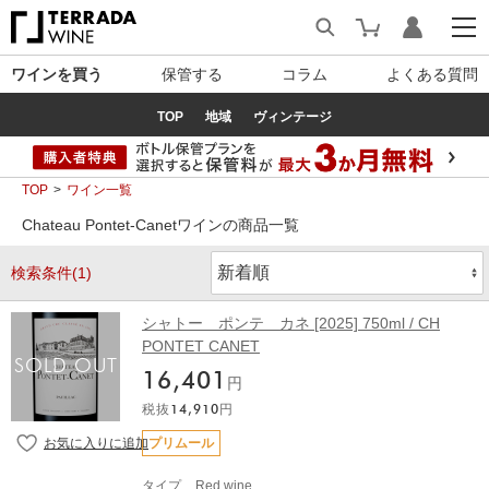
ワインを買う
保管する
コラム
よくある質問
TOP
地域
ヴィンテージ
TOP
ワイン一覧
Chateau Pontet-Canetワインの商品一覧
検索条件(1)
シャトー ポンテ カネ [2025] 750ml / CH
PONTET CANET
16,401
円
税抜
14,910
円
プリムール
タイプ
Red wine