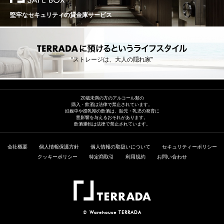
堅牢なセキュリティの貸金庫サービス
“ストレージは、大人の隠れ家”
20歳未満の方のアルコール類の
購入・飲酒は法律で禁止されています。
妊娠中や授乳期の飲酒は、胎児・乳児の発育に
悪影響を与えるおそれがあります。
飲酒運転は法律で禁止されています。
会社概要
個人情報保護方針
個人情報の取扱いについて
セキュリティーポリシー
クッキーポリシー
特定商取引
利用規約
お問い合わせ
©
Warehouse TERRADA