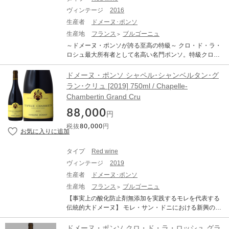
ヴィンテージ
2016
生産者
ドメーヌ･ポンソ
生産地
フランス
ブルゴーニュ
～ドメーヌ・ポンソが誇る至高の特級～ クロ・ド・ラ・
ロシュ最大所有者として名高い名門ポンソ。特級クロ・
ド・ラ・ロッシュは1951年植樹の古木から生み出す珠玉
のキュヴェです。その名にふさわしい圧倒的なミネラル
ドメーヌ・ポンソ シャペル･シャンベルタン･グ
感と凝縮した果実味が見事に融合しており、2016年は力
ラン･クリュ [2019] 750ml / Chapelle-
強さと繊細さを高次元で兼ね備え、壮大なスケール感を
Chambertin Grand Cru
有しています。余韻にも非常に長いドライベリーや黒ト
リュフ、大地のニュアンスを感じられる、テロワールを
88,000
円
鮮やかに映し出す、まさにポンソの真髄を堪能できる逸
税抜
80,000
円
品です。
タイプ
Red wine
ヴィンテージ
2019
生産者
ドメーヌ･ポンソ
生産地
フランス
ブルゴーニュ
【事実上の酸化防止剤無添加を実践するモレを代表する
伝統的大ドメーヌ】 モレ・サン・ドニにおける新興の大
ドメーヌがデュジャックなら、伝統的大ドメーヌはポン
ソであろう。その歴史はデュジャックより100年も遡
ドメーヌ・ポンソ クロ・ド・ラ・ロッシュ グラ