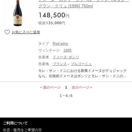
ノワール 100% 味わい：赤ワイン 辛口 ミディアムボディ
ied with grippy tannins, structured and fresh, very saline i
大ドメーヌはポンソであろう。その歴史はデュジャック
グラン・クリュ [1995] 750ml
n the mouth with a bold and assertive finish that will nee
より100年も遡る。 2017年、モレ・サン・ドニ村長も務
d several years to soften. - By Neal Martin on November
148,500
めたジャン・マリー・ポンソの息子ローラン・ポンソが
円
2022
ドメーヌを去り、現在、ローランの妹ローズ・マリーが5
税抜
135,000
円
代目の当主を務める。 ローズ・マリーは、1997年からド
メーヌ参画している。醸造に関しては支配人代理も務め
るアレクサンドル・アベルが醸造責任者を務める。ロー
ラン・ポンソと同じ哲学をもち、スタイルに変化はな
タイプ
Red wine
い。 「モレ・サン・ドニ 1er クロ・デ・モン・リュイザ
ヴィンテージ
1995
ン」は、05年にようやくINAOの許可が下り、アリゴテ1
00%が認められることになった。畑はクロ・ド・ラ・ロ
生産者
ドメーヌ･ポンソ
ッシュの上で非常に表土が薄い。古樽での発酵だが、窒
生産地
フランス
ブルゴーニュ
素置換する以外、亜硫酸をまったく添加せずに造られる
モレ・サン・ドニにおける新興ドメーヌがデュジャック
この白ワインは独特の風味。まずアリゴテとわかる人は
なら、伝統的ドメーヌはポンソとモレ・サン・ドニの双
いない。複雑で力強く、それでミネラルによるエレガン
璧をなす大ドメーヌ。その歴史はデュジャックより100
スの際立ったワイン。 ■テクニカル情報■ 醸造・栽培、発
年も遡ります。 2017年、モレ・サン・ドニ村長も務めた
< 前のページ
1
次のページ >
酵(樽/タンク)：小樽、使用酵母：天然酵母、熟成(樽【新
ジャン・マリー・ポンソの息子ローラン・ポンソがドメ
樽率】/タンク)：0%、熟成期間：18ヶ月、マロラクティ
1 ~ 6 / 6
ーヌを去り、現在、ローランの妹ローズ・マリーが5代目
ック発酵の有無：する、瓶詰め時のフィルターの有無：
の当主を務めます。ローズ・マリーは、1997年からドメ
なし、所有面積：0.98ha、土壌：石灰粘土質、ぶどう品
ーヌ参画しています。醸造に関しては支配人代理も務め
種(セパージュ)：Aligote 100%、平均樹齢：一番古い樹
るアレクサンドル・アベルが醸造責任者を務め、ローラ
は1911年植樹、収穫方法：手摘み、農法：事実上、ビオ
ン・ポンソと同じ哲学をもち、スタイルに変化はありま
ロジック DOMAINE PONSOT MOREY SAINT DENIS 1E
ご利用について
せん。 ポンソのワインは非常に個性的で、若いうちはと
R CRU CLOS DES MONTS LUISANTS BLANC VIEILLE
くに理解しづらい印象を受けますが、理想の状態で熟成
出店・販売をご希望の方
S VIGNES ドメーヌ・ポンソ モレ・サン・ドニ プルミ