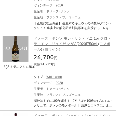
ーニュ」は、ポンソはクロ・ド・ラ・ロッシュ最大の所
ラ・ロッシュ、クロ・サン・ドニ、モレ・サン・ドニ1級
ヴィンテージ
2016
有者であり、リュー・ディ・クロ・ド・ラ・ロッシュの
クロ・デ・モン・リュイザン・ブラン。これらモレの珠
大部分を所有する。つまりポンソのクロ・ド・ラ・ロッ
生産者
ドメーヌ･ポンソ
玉のクリマがポンソを代表するワインだが、ここ10年の
シュこそ真のクロ・ド・ラ・ロッシュということにな
生産地
フランス
ブルゴーニュ
間にラインナップが大幅に増えた。シャルム・シャンベ
る。ポンソのワインはグラン・クリュであっても決して
ルタン, クロ・ド・ヴージョ、コルトン・シャルルマーニ
【正規代理店商品】 生産するキュヴェの半数がグラン・
色調がくどくなく、しかし、力強さがみなぎっている。
ュ、コルトン・ブレッサンド、シャンベルタン・クロ・
クリュ！ 事実上の酸化防止剤無添加を実践するモレを代
長期熟成のポテンシャルは素晴らしく、熟成のピークを
ド・ベーズ……。じつに豪華絢爛である。 かつてシャル
表する伝統的大ドメーヌ。 モレ・サン・ドニにおける新
迎えたこのワインはまさに多面的な複雑さを見せる。 ■
ドネやピノ・ブランも混ぜられていたクロ・デ・モン・
興の大ドメーヌがデュジャックなら、伝統的大ドメーヌ
ドメーヌ・ポンソ モレ・サン・ドニ 1er クロ・
テクニカル情報■ 醸造・栽培、発酵(樽/タンク)：木製
リュイザン・ブランは、今日、1911年に植樹されたアリ
はポンソであろう。その歴史はデュジャックより100年
デ・モン・リュイザン VV [2020]750ml (モノポ
桶、使用酵母：天然酵母、熟成(樽【新樽率】/タンク)：
ゴテの古木100%から造られている。 とかくシャルドネ
も遡る。2017年、モレ・サン・ドニ村長も務めたジャ
0%、熟成期間：18ヶ月、所有面積：3.35ha、土壌：石
ール) (白ワイン)
よりも劣ると見られがちなアリゴテだが、収量を抑えれ
ン・マリー・ポンソの息子ローラン・ポンソがドメーヌ
灰粘土質、ぶどう品種(セパージュ)：Pinot Noir 100%、
ばこれほど見事なワインになるのかというよいお手本
を去り、現在、ローランの妹ローズ・マリーが5代目の当
26,700
収穫方法：手摘み、農法：事実上、ビオロジック DOMAI
円
だ。 ポンソのワインは非常に個性的で、若いうちはとく
主を務める。ローズ・マリーは、1997年からドメーヌ参
NE PONSOT Clos de la Roche Grand Cru Cuvee Vieille
に理解しづらい印象を受ける。しかしながら理想の状態
税抜
24,273
円
画している。醸造に関しては支配人代理も務めるアレク
s Vignes ドメーヌ・ポンソ クロ・ド・ラ・ロッシュ グラ
で熟成させたワインは、驚くべき色香を放ち、その状態
サンドル・アベルが醸造責任者を務める。ローラン・ポ
ン・クリュ ヴィエーユ・ヴィーニュ 生産地：フランス
は20年も30年も保たれる。まさに投資に値するワインと
ンソと同じ哲学をもち、スタイルに変化はない。 「コル
ブルゴーニュ コート・ド・ニュイ モレ・サン・ドニ 原
タイプ
White wine
いえるだろう。 単に醸造施設のスペースが足りないとい
トン・ブレッサンド グラン・クリュ」は、特級畑コルト
産地呼称：AOC. CLOS DE LA ROCHE ぶどう品種：ピ
う理由で、1989年までシャペル・シャンベルタンのブド
ヴィンテージ
2020
ンの中でも斜面下方に位置する巨大な区画です。深く濃
ノ・ノワール 100% アルコール度数：14.0% 味わい：赤
ウは他所に売られていたという。しかしながら、ポンソ
い色調。ブルーベリーやキルシュ、胡椒や甘草のアロ
生産者
ドメーヌ･ポンソ
ワイン 辛口 ミディアムボディ VINOUS：96ポイント 96
のシャペルは堅牢なスタイルで、これぞジュヴレ・シャ
マ。パワフルで骨格のしっかりした味わい。 DOMAINE
生産地
フランス
ブルゴーニュ
pts Drinking Window 2027 - 2045 From: Servants of the
ンベルタンのグラン・クリュというべきもの。
PONSOT Corton Bressandes Grand Cru ドメーヌ・ポン
Seasons: Burgundy 2021 (Jan 2023) The 2020 Clos de l
樹齢はすでに100年超え！ 【アリゴテ100%のプルミエ・
ソ コルトン・ブレッサンド グラン・クリュ 生産地：フ
a Roche Vieilles Vignes Grand Cru has a lovely, well-def
クリュで、ポンソのモノポール】 濃厚なエキスは、まず
ランス ブルゴーニュ コート・ド・ボーヌ アロース・コ
ined bouquet with vibrant red fruit, blackberry, graphite a
アリゴテとわかる人はいないだろう。 モレ・サン・ドニ
ルトン 原産地呼称：AOC. CORTON ぶどう品種：ピノ・
nd damp undergrowth scents. The palate is medium-bod
における新興の大ドメーヌがデュジャックなら、伝統的
ドメーヌ・ポンソ シャペル・シャンベルタン