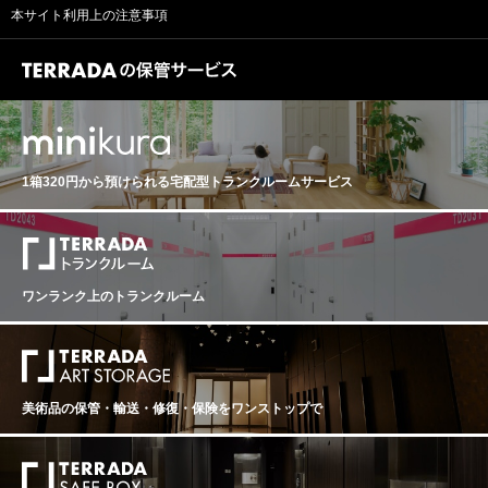
させたワインは驚くべき色香を放ち、その状態は20年も
本サイト利用上の注意事項
エ・クリュ クロ・デ・モン・リュイザン ヴィエーヌ・ヴ
30年も保たれます。そんな熟成を経た傑作ワインです。
ィーヌ 生産地：フランス ブルゴーニュ コート・ド・ニ
単に醸造施設のスペースが足りないという理由で、1989
ュイ モレ・サン・ドニ 原産地呼称：AOC. MOREY SAIN
年までシャペル・シャンベルタンのブドウは他所に売ら
T DENIS ぶどう品種：アリゴテ 100% アルコール度数：
れていたという逸話があります。しかしながら、ポンソ
13.5% 味わい：白ワイン 辛口 ワインアドヴォケイト：(9
のシャペルは堅牢なスタイルで、これぞジュヴレ・シャ
2-94) ポイント The Wine Advocate RP (92-94) Reviewe
ンベルタンのグラン・クリュというべき1本です。 輸入
d by: William Kelley Release Price: NA Drink Date: N/A A
代理店：土浦鈴木屋 熟成ワインのコルクは柔らかく折れ
romas of citrus oil, confit lemon and freshly baked bread i
やすいです。開栓時はご注意下さい。 経年により、ボト
ntroduce the 2020 Morey-Saint-Denis 1er Cru Clos des
1箱320円から預けられる
宅配型トランクルームサービス
ルやキャップシール、ラベルなどに多少の汚れなどの付
Monts Luisants Blanc, a medium to full-bodied, taut and i
着があるものがございます。 ご了承の上、お買い求め下
nactive wine that's racy and concentrated, concluding wit
さい。 注意事項 こちらの商品の特性上（外観・コルク・
h a long, mineral finish. The 2020 vintage at Domaine Po
状態）に関連する返品や返金は承っておりません。 ご質
nsot marks the first time in history that this estate has beg
問やご不明点などにつきましては、ご購入前にお問い合
un the harvest in the month of August. Coming in at betw
わせ頂けますようお願い申し上げます。 画像など、ご希
een 13.5% and 14% alcohol, these are powerful, concen
ワンランク上のトランクルーム
望に応じて可能な限り商品の情報を提供させて頂きま
trated Burgundies with deep, saturated hues, vibrant aci
す。 発送後の返品や返金は対応いたしかねますので、ご
ds and serious musculature, and they will demand some
理解ご了承の旨お買い求めください。
bottle age. The 2019s, revisited from bottle, are also rich,
lavish wines, bursting with fruit that almost conceals seri
ous structure that will also reward patience. Published: J
美術品の保管・輸送・修復・保険を
ワンストップで
an 21, 2022