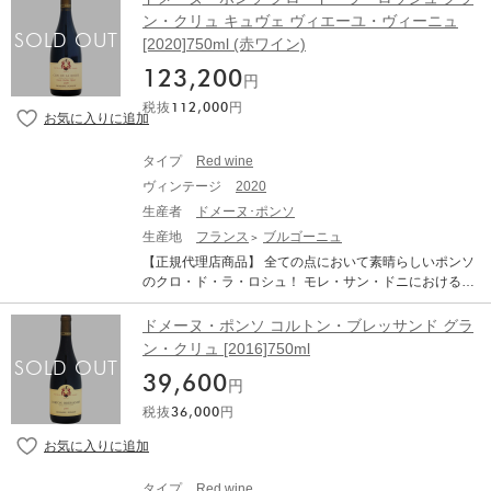
る。2017年、モレ・サン・ドニ村長も務めたジャン・マ
ン・クリュ キュヴェ ヴィエーユ・ヴィーニュ
リー・ポンソの息子ローラン・ポンソがドメーヌを去
[2020]750ml (赤ワイン)
り、現在、ローランの妹ローズ・マリーが4代目の当主を
務める。ローズ・マリーは、1997年からドメーヌ参画し
123,200
円
ている。醸造に関しては支配人代理も務めるアレクサン
税抜
112,000
円
ドル・アベルが醸造責任者を務める。ローラン・ポンソ
と同じ哲学をもち、スタイルに変化はない。 ポンソでは
ブドウ栽培もワイン醸造も人の介入を可能な限り排除。
タイプ
Red wine
ビオロジックともビオディナミとも異なるアプローチの
ヴィンテージ
2020
自然栽培をとる。剪定をコルドン・ロワイヤにすること
で樹勢を抑え、低収量を実現。腐敗果が収穫箱の中に混
生産者
ドメーヌ･ポンソ
ざるだけで健全果に影響を与えるとして、選果は必ずブ
生産地
フランス
ブルゴーニュ
ドウ畑で行う。手摘みは当然だが、摘んだ房はまず昔な
【正規代理店商品】 全ての点において素晴らしいポンソ
がらの篭に入れ、それを最大17キロ入りの箱に移した後
のクロ・ド・ラ・ロシュ！ モレ・サン・ドニにおける新
に醸造所へと運ぶ。 醸造所は４層構造のグラヴィティ・
興の大ドメーヌがデュジャックなら、伝統的大ドメーヌ
フローでポンプは一切使わない。 ブドウの状態はヴィン
はポンソであろう。その歴史はデュジャックより100年
ドメーヌ・ポンソ コルトン・ブレッサンド グラ
テージによって異なるため、その年々に応じた対応をと
も遡る。 2017年、モレ・サン・ドニ村長も務めたジャ
ン・クリュ [2016]750ml
る。梗を残すか残さないか、ピジャージュの頻度はどう
ン・マリー・ポンソの息子ローラン・ポンソがドメーヌ
するか、そうしたことに一切決まりはない。一方、発酵
39,600
を去り、現在、ローランの妹ローズ・マリーが5代目の当
円
容器に使い古した木桶を使用し、熟成用の小樽も古樽
主を務める。ローズ・マリーは、1997年からドメーヌ参
（5〜20年もの）、酸化防止剤である亜硫酸の使用は極
税抜
36,000
円
画している。醸造に関しては支配人代理も務めるアレク
力抑えるという原則は毎年一貫している。 亜硫酸はまだ
サンドル・アベルが醸造責任者を務める。ローラン・ポ
発酵の始まらない破砕前に小量加えるものの、その後は
ンソと同じ哲学をもち、スタイルに変化はない。 「ク
窒素ガスや炭酸ガスなどの不活性ガスでワインを保護す
ロ・ド・ラ・ロッシュ グラン・クリュ ヴィエーユ・ヴィ
る。 瓶詰め時にさえ亜硫酸の添加はない。 クロ・ド・
タイプ
Red wine