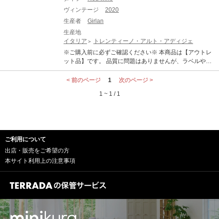
ヴィンテージ
2020
生産者
Girlan
生産地
イタリア
トレンティーノ・アルト・アディジェ
※ご購入前に必ずご確認ください※ 本商品は【アウトレ
ット品】です。 品質に問題はありませんが、ラベルやキ
ャップ、ボトルに汚れやキズ、破れなどの外装に不良が
見られる商品となります。 不良の内容については、以下
< 前のページ
1
次のページ >
の「コンディション」をご確認ください。 ・コンディシ
1 ~ 1 / 1
ョンには個体差がございます。現物にてご確認くださ
い。 ・外装不良を理由とする返品・交換は承りいたしか
ねます。あらかじめご了承ください。 ・TERRADA WIN
E STORAGEでの保管を希望される場合は、撮影画像に
てご確認ください。ラベル状態は経年劣化の可能性があ
ご利用について
る旨をご了承の上、預け入れをお願いいたします。 ーー
ーーーーーーーーーーーーー コンディション 【ラベルに
出店・販売をご希望の方
若干の破れあり】 ーーーーーーーーーーーーーーー 【ギ
本サイト利用上の注意事項
ルランとは】 イタリアの最北端に位置するトレンティー
ノ・アルト・アディジェ州。トレントを中心とする「ト
レンティーノ」とアディジェ川上流の「アルト・アディ
ジェ」が結び付いた名称となっています。ドイツ系移民
が多いためイタリア語に加えドイツ語も公用語として使
われています。ギルランは1923年設立の長い歴史を持つ