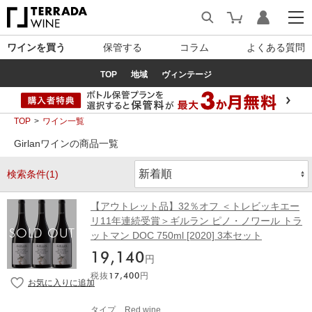
ワインを買う
保管する
コラム
よくある質問
TOP
地域
ヴィンテージ
TOP
ワイン一覧
Girlanワインの商品一覧
検索条件(1)
【アウトレット品】32％オフ ＜トレビッキエー
リ11年連続受賞＞ギルラン ピノ・ノワール トラ
ットマン DOC 750ml [2020] 3本セット
19,140
円
税抜
17,400
円
タイプ
Red wine