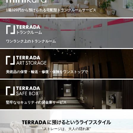
大きな組合組織で、240ヘクタールもの広大な畑にはそ
れぞれの土壌に適した土着品種や国際品種が植えられ、
1箱320円から預けられる
宅配型トランクルームサービス
数々の高品質なワインを造っています。主要ワインガイ
ドでも高評価を多く獲得しています。 【ピノ・ノワール
トラットマンDOCとは】 南西向きの日当たりの良い斜面
にある畑で、丁寧につくられるピノ・ノワール。熟した
チェリーやマラスキーノの香り。口あたりは繊細で優し
く、適度なタンニンがあります。フルーティーでエレガ
ワンランク上のトランクルーム
ント。10年以上連続でガンベロロッソのトレビッケーリ
を受賞！ 【セパージュ】 ピノ・ノワール 100% 【評価】
・Gambero Rosso 19/20/21 🍷🍷🍷 ・Narional Pinot N
oir Competition:1st（20VT） ・James Suckling 92ｐｔ
（21VT）
美術品の保管・輸送・修復・保険を
ワンストップで
堅牢なセキュリティの貸金庫サービス
“ストレージは、大人の隠れ家”