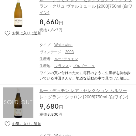
広がっており、さらにその下層にある弾力性に富んだ根
ル）で知られる、ルーデュモンの仲田晃司さんがワイン
ラン・クリュ ヴァルミュール [2003]750ml (白ワ
の入りやすい粘土質土壌が、味わいに豊かさを与えま
の買い付けのために毎日のように生産者を訪ね歩く地道
す。生み出されるワインは、丸みを帯びた果実味をしっ
イン)
な活動の中で見つけた蔵出し古酒。 メゾン・ルー・デュ
かりとした酸とミネラルが支える、女性的なスタイルで
モンにクルチエ達がビン買い(『シュル・ピル』といいま
8,660
す。 Lou Dumont Lea Selection Chablis Grand Cru Les
円
す)条件で持ち込んでくる古酒。それらの中から、コスト
Preuses ルー・デュモン レア・セレクション シャブリ
税抜
7,873
円
パフォーマンスが抜群なものだけを仲田さんが厳選して
グラン・クリュ レ・プルーズ 生産地：フランス ブルゴ
紹介してくれるのが「レア・セレクション」です。(「レ
ーニュ コート・ド・ボーヌ 原産地呼称：AOC. CHABLIS
ア・セレクション」の「レア」は、『レアちゃん』と、
ぶどう品種：シャルドネ 100% アルコール度数：13.0%
タイプ
White wine
『レアもの』をかけたもの)。これぞまさしく、ブルゴー
味わい：白ワイン 辛口 【古酒について、当店からのお願
ヴィンテージ
2003
ニュ古酒の『いいとこどり』であります。尚、セレクシ
い】 オールドヴィンテージのワインは必ず休息させるこ
ョン各古酒の生産者名は非公開です。あくまでも『仲田
生産者
ルー･デュモン
とが必要です。休ませずに抜栓してしまうと本来の味わ
印』です。 「モンテリー」は、コート・ド・ボーヌのム
生産地
フランス
ブルゴーニュ
いは全く表れてきません。商品到着後、最低でも2週間は
ルソーとヴォルネイに挟まれた土地で、主に力強く骨格
休ませてください。 ●古酒特有のボトル傷や汚れがござ
ワインの買い付けのために毎日のように生産者を訪ね歩
のしっかりとしたスタイルで、上品すぎない親密感が魅
います。 ●澱がございますので、商品到着後はボトルを
いている仲田さんが、地道な活動の中で見つけた蔵出し
力の赤ワインが造られます。 Lou Dumont Lea Selection
立てた状態で、澱が沈み落ち着くまで休息させてから(最
古酒。 「ルー・デュモン・レア・セレクション(LEA Sel
Monthelie Rouge ルー・デュモン レア・セレクション モ
低でも1か月、出来れば2カ月以上)抜栓してください。 ●
ection)」とは、オレンジ色の天地人のエチケット（ラベ
ルー・デュモン レア・セレクション ムルソー
ンテリー ルージュ 生産地：フランス ブルゴーニュ コー
熟成による色調の変化（白ワインは黄金色に、赤ワイン
ル）で知られる、ルーデュモンの仲田晃司さんがワイン
レ・グラン・シャロン [2008]750ml (白ワイン)
ト・ド・ボーヌ 原産地呼称：AOC. MONTHELIE ぶどう
はレンガ色に）や、香り、味わいが複雑に変化している
の買い付けのために毎日のように生産者を訪ね歩く地道
品種：ピノ・ノワール 100% アルコール度数：13.0% 味
可能性があります。これらは古酒の特徴です。 熟成され
9,680
な活動の中で見つけた蔵出し古酒。 メゾン・ルー・デュ
円
わい：赤ワイン 辛口 ミディアムボディ 【古酒につい
たワイン(古酒)ですのでボトルバリエーション等ございま
モンにクルチエ達がビン買い(『シュル・ピル』といいま
て、当店からのお願い】 オールドヴィンテージのワイン
税抜
8,800
円
す。それをご理解頂いた上でのご購入をお願い致しま
す)条件で持ち込んでくる古酒。それらの中から、コスト
は必ず休息させることが必要です。休ませずに抜栓して
す。
パフォーマンスが抜群なものだけを仲田さんが厳選して
しまうと本来の味わいは全く表れてきません。商品到着
紹介してくれるのが「レア・セレクション」です。(「レ
後、最低でも2週間は休ませてください。 ●古酒特有のボ
ア・セレクション」の「レア」は、『レアちゃん』と、
トル傷や汚れがございます。 ●澱がございますので、商
タイプ
White wine