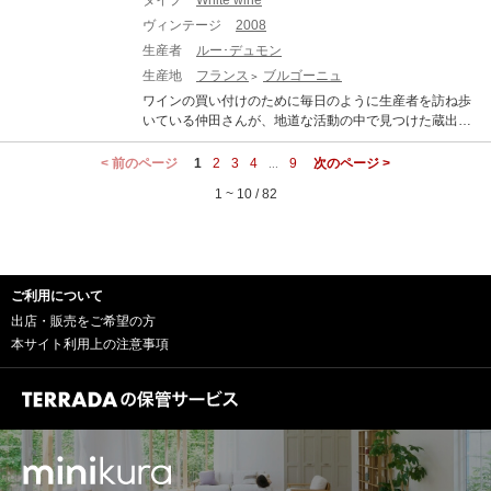
タイプ
White wine
ラ」は、「カリテ・フランス」の認証を受けたビオロジ
ジとなりました。 Lou Dumont Bourgogne Blanc a la vot
ヴィンテージ
2008
ー（有機）栽培ぶどう100%で造られた、秀逸なAOCヴ
re Cuvee UMEMURA ルー・デュモン ブルゴーニュ・ブ
ィレ・クレッセを格下げしたもの。平均樹齢30年。収穫
生産者
ルー･デュモン
ラン ア・ラ・ヴォートル キュヴェ・ウメムラ 生産地：
量45hl/ha。天然酵母のみで発酵。ステンレスタンクで17
生産地
フランス
ブルゴーニュ
フランス ブルゴーニュ 原産地呼称：AOC. BOURGOGN
ヶ月間熟成。 ■2020年ヴィンテージ情報■ 暖冬に引き続
E ぶどう品種：シャルドネ 100% アルコール度数：12.
ワインの買い付けのために毎日のように生産者を訪ね歩
いて例外的に暖かい春を迎えました。5月半ばに開花した
5% 味わい：白ワイン 辛口 ■2018年ヴィンテージの感想
いている仲田さんが、地道な活動の中で見つけた蔵出し
のですが、これは20世紀、21世紀を通じて最も早かった
です■ 通常リリースされているルー・デュモンのブルゴ
古酒。 「ルー・デュモン・レア・セレクション(LEA Sel
そうです。7月から8月半ば～9月半ばの収穫まで乾燥し
ーニュ・ブランと違い、中身はヴィレ・クレッセの区画
ection)」とは、オレンジ色の天地人のエチケット（ラベ
< 前のページ
1
2
3
4
9
次のページ >
...
た日が続いたため、糖度の高い、凝縮したぶどうが実り
から取れるブドウを格下げし、ACブルゴーニュ(ウメム
ル）で知られる、ルーデュモンの仲田晃司さんがワイン
ました。スケールの大きなヴィンテージであり、開くま
1 ~ 10 / 82
ラ特別キュヴェ)としてお出しいただいている、とてもあ
の買い付けのために毎日のように生産者を訪ね歩く地道
で時間がかかると思いますので、総じてデキャンタージ
りがたいシリーズ。昨年2017年は、お願いしているヴィ
な活動の中で見つけた蔵出し古酒。 メゾン・ルー・デュ
ュがお勧めの年です。 Lou Dumont Bourgogne Blanc a l
レにある契約畑が、霜と雹のダブルの被害によりブドウ
モンにクルチエ達がビン買い(『シュル・ピル』といいま
a votre Cuvee UMEMURA ルー・デュモン ブルゴーニ
が造れなかったため、リリースできませんでした。2018
す)条件で持ち込んでくる古酒。それらの中から、コスト
ュ・ブラン ア・ラ・ヴォートル キュヴェ・ウメムラ 生
年は2年ぶり、待望のリリースです！ じっくり蔵元で落
パフォーマンスが抜群なものだけを仲田さんが厳選して
産地：フランス ブルゴーニュ 原産地呼称：AOC. BOUR
ち着かせて、2021年夏に日本に到着した2018年を早速試
ご利用について
紹介してくれるのが「レア・セレクション」です。(「レ
GOGNE ぶどう品種：シャルドネ 100% アルコール度
飲してみると、柑橘類、青りんごや蜂蜜の甘やかな香
ア・セレクション」の「レア」は、『レアちゃん』と、
出店・販売をご希望の方
数：13.0% 味わい：白ワイン 辛口 ■2018年ヴィンテージ
り、ヴィンテージの特徴だろうか抜栓直後から綺麗に開
『レアもの』をかけたもの)。これぞまさしく、ブルゴー
本サイト利用上の注意事項
の感想です■ 通常リリースされているルー・デュモンの
いており爽やかさと甘さ・リッチさ、そしてほろ苦さが
ニュ古酒の『いいとこどり』であります。尚、セレクシ
ブルゴーニュ・ブランと違い、中身はヴィレ・クレッセ
相まって複雑な味わいに仕上がっている。いつも思うの
ョン各古酒の生産者名は非公開です。あくまでも『仲田
の区画から取れるブドウを格下げし、ACブルゴーニュ
ですが、仲田さんのワインは、 何か彼のあの優しく、芯
印』です。 Lou Dumont Lea Selection Meursault 1er Cr
(ウメムラ特別キュヴェ)としてお出しいただいている、と
の通った性格がこのワインに詰まっているような、飲ん
u Les Bouchere ルー・デュモン レア・セレクション ム
てもありがたいシリーズ。昨年2017年は、お願いしてい
でいて幸せになるワインです。 今年も素晴らしいワイン
ルソー 1er レ・ブシェール 生産地：フランス ブルゴーニ
るヴィレにある契約畑が、霜と雹のダブルの被害により
をありがとうございました！2021.08.28
ュ コート・ド・ボーヌ ムルソー 原産地呼称：AOC. MEU
ブドウが造れなかったため、リリースできませんでし
RSAULT ぶどう品種：シャルドネ 100% アルコール度
た。2018年は2年ぶり、待望のリリースです！ じっくり