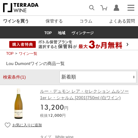
ワインを買う
保管する
コラム
よくある質問
TOP
地域
ヴィンテージ
TOP
ワイン一覧
Lou Dumontワインの商品一覧
検索条件(1)
ルー・デュモン レア・セレクション ムルソー
1er レ・シャルム [2001]750ml (白ワイン)
13,200
円
税抜
12,000
円
タイプ
White wine