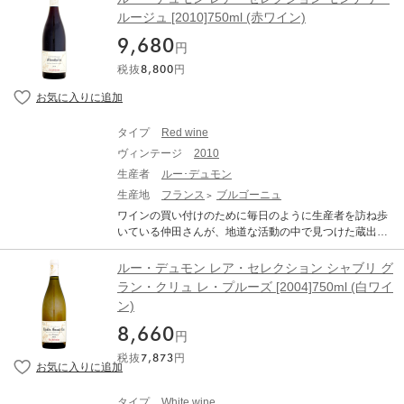
rsault 1er Cru Les Charmes ルー・デュモン レア・セレ
ル）で知られる、ルーデュモンの仲田晃司さんがワイン
ルージュ [2010]750ml (赤ワイン)
クション ムルソー プルミエ・クリュ レ・シャルム 生産
の買い付けのために毎日のように生産者を訪ね歩く地道
地：フランス ブルゴーニュ コート・ド・ボーヌ 原産地
9,680
な活動の中で見つけた蔵出し古酒。 メゾン・ルー・デュ
円
呼称：AOC. MEURSAULT ぶどう品種：シャルドネ 10
モンにクルチエ達がビン買い(『シュル・ピル』といいま
0% 味わい：白ワイン 辛口 【古酒について、当店からの
税抜
8,800
円
す)条件で持ち込んでくる古酒。それらの中から、コスト
お願い】 オールドヴィンテージのワインは必ず休息させ
パフォーマンスが抜群なものだけを仲田さんが厳選して
ることが必要です。休ませずに抜栓してしまうと本来の
紹介してくれるのが「レア・セレクション」です。(「レ
味わいは全く表れてきません。商品到着後、最低でも2週
ア・セレクション」の「レア」は、『レアちゃん』と、
間は休ませてください。 ●古酒特有のボトル傷や汚れが
タイプ
Red wine
『レアもの』をかけたもの)。これぞまさしく、ブルゴー
ございます。 ●澱がございますので、商品到着後はボト
ヴィンテージ
2010
ニュ古酒の『いいとこどり』であります。尚、セレクシ
ルを立てた状態で、澱が沈み落ち着くまで休息させてか
ョン各古酒の生産者名は非公開です。あくまでも『仲田
生産者
ルー･デュモン
ら(最低でも1か月、出来れば2カ月以上)抜栓してくださ
印』です。 Lou Dumont Lea Selection Gevrey Chambert
生産地
フランス
ブルゴーニュ
い。 ●熟成による色調の変化（白ワインは黄金色に、赤
in ルー・デュモン レア・セレクション ジュヴレ・シャン
ワインはレンガ色に）や、香り、味わいが複雑に変化し
ワインの買い付けのために毎日のように生産者を訪ね歩
ベルタン 生産地：フランス ブルゴーニュ コート・ド・
ている可能性があります。これらは古酒の特徴です。 熟
いている仲田さんが、地道な活動の中で見つけた蔵出し
ニュイ ジュヴレ・シャンベルタン 原産地呼称：AOC. GE
成されたワイン(古酒)ですのでボトルバリエーション等ご
古酒。 「ルー・デュモン・レア・セレクション(LEA Sel
VREY CHAMBERTIN ぶどう品種：ピノ・ノワール 10
ざいます。それをご理解頂いた上でのご購入をお願い致
ection)」とは、オレンジ色の天地人のエチケット（ラベ
ルー・デュモン レア・セレクション シャブリ グ
0% アルコール度数：13.0% 味わい：赤ワイン 辛口 ミデ
します。
ル）で知られる、ルーデュモンの仲田晃司さんがワイン
ラン・クリュ レ・プルーズ [2004]750ml (白ワイ
ィアムボディ 【古酒について、当店からのお願い】 オー
の買い付けのために毎日のように生産者を訪ね歩く地道
ルドヴィンテージのワインは必ず休息させることが必要
ン)
な活動の中で見つけた蔵出し古酒。 メゾン・ルー・デュ
です。休ませずに抜栓してしまうと本来の味わいは全く
モンにクルチエ達がビン買い(『シュル・ピル』といいま
8,660
表れてきません。商品到着後、最低でも2週間は休ませて
円
す)条件で持ち込んでくる古酒。それらの中から、コスト
ください。 ●古酒特有のボトル傷や汚れがございます。 ●
税抜
7,873
円
パフォーマンスが抜群なものだけを仲田さんが厳選して
澱がございますので、商品到着後はボトルを立てた状態
紹介してくれるのが「レア・セレクション」です。(「レ
で、澱が沈み落ち着くまで休息させてから(最低でも1か
ア・セレクション」の「レア」は、『レアちゃん』と、
月、出来れば2カ月以上)抜栓してください。 ●熟成によ
タイプ
White wine