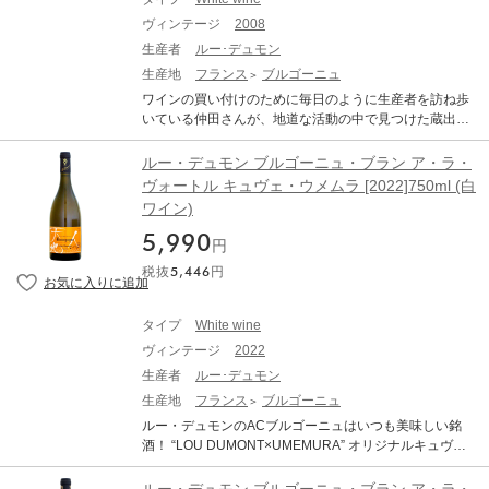
『レアもの』をかけたもの)。これぞまさしく、ブルゴー
品到着後はボトルを立てた状態で、澱が沈み落ち着くま
ヴィンテージ
2008
ニュ古酒の『いいとこどり』であります。尚、セレクシ
で休息させてから(最低でも1か月、出来れば2カ月以上)
ョン各古酒の生産者名は非公開です。あくまでも『仲田
生産者
ルー･デュモン
抜栓してください。 ●熟成による色調の変化（白ワイン
印』です。 「シャブリ グラン・クリュ ヴァルミュー
生産地
フランス
ブルゴーニュ
は黄金色に、赤ワインはレンガ色に）や、香り、味わい
ル」は、シャブリの特級畑が密集する丘の上部に位置し
が複雑に変化している可能性があります。これらは古酒
ワインの買い付けのために毎日のように生産者を訪ね歩
ており、泥灰質土壌で構成されています。レ・クロに似
の特徴です。 熟成されたワイン(古酒)ですのでボトルバ
いている仲田さんが、地道な活動の中で見つけた蔵出し
ているといわれ、しっかりとしたボディだが、重すぎ
リエーション等ございます。それをご理解頂いた上での
古酒。 「ルー・デュモン・レア・セレクション(LEA Sel
ず、とてもバランスの優れたグラン・クリュ。ミネラル
ご購入をお願い致します。
ection)」とは、オレンジ色の天地人のエチケット（ラベ
ルー・デュモン ブルゴーニュ・ブラン ア・ラ・
とストラクチャーがしっかりとした長命なワインを産出
ル）で知られる、ルーデュモンの仲田晃司さんがワイン
ヴォートル キュヴェ・ウメムラ [2022]750ml (白
します。シャブリの個性が十分に発揮された白ワインで
の買い付けのために毎日のように生産者を訪ね歩く地道
す。 Lou Dumont Lea Selection Chablis Grand Cru Valm
ワイン)
な活動の中で見つけた蔵出し古酒。 メゾン・ルー・デュ
ur ルー・デュモン レア・セレクション シャブリ グラ
モンにクルチエ達がビン買い(『シュル・ピル』といいま
5,990
ン・クリュ ヴァルミュール 生産地：フランス ブルゴー
円
す)条件で持ち込んでくる古酒。それらの中から、コスト
ニュ シャブリ 原産地呼称：AOC. CHABLIS ぶどう品
税抜
5,446
円
パフォーマンスが抜群なものだけを仲田さんが厳選して
種：シャルドネ 100% アルコール度数：13.0% 味わい：
紹介してくれるのが「レア・セレクション」です。(「レ
白ワイン 辛口 【古酒について、当店からのお願い】 オ
ア・セレクション」の「レア」は、『レアちゃん』と、
ールドヴィンテージのワインは必ず休息させることが必
タイプ
White wine
『レアもの』をかけたもの)。これぞまさしく、ブルゴー
要です。休ませずに抜栓してしまうと本来の味わいは全
ヴィンテージ
2022
ニュ古酒の『いいとこどり』であります。尚、セレクシ
く表れてきません。商品到着後、最低でも2週間は休ませ
ョン各古酒の生産者名は非公開です。あくまでも『仲田
生産者
ルー･デュモン
てください。 ●古酒特有のボトル傷や汚れがございま
印』です。 Lou Dumont Lea Selection Meursault Les Gr
生産地
フランス
ブルゴーニュ
す。 ●澱がございますので、商品到着後はボトルを立て
ands Charrons ルー・デュモン レア・セレクション ムル
た状態で、澱が沈み落ち着くまで休息させてから(最低で
ルー・デュモンのACブルゴーニュはいつも美味しい銘
ソー レ・グラン・シャロン 生産地：フランス ブルゴー
も1か月、出来れば2カ月以上)抜栓してください。 ●熟成
酒！ “LOU DUMONT×UMEMURA” オリジナルキュヴ
ニュ コート・ド・ボーヌ ムルソー 原産地呼称：AOC. M
による色調の変化（白ワインは黄金色に、赤ワインはレ
ェ！ A la votreとはフランス語で「乾杯！」の意です。 ル
EURSAULT ぶどう品種：シャルドネ 100% アルコール
ンガ色に）や、香り、味わいが複雑に変化している可能
ー・デュモンは日本人醸造家の仲田晃司氏が設立したネ