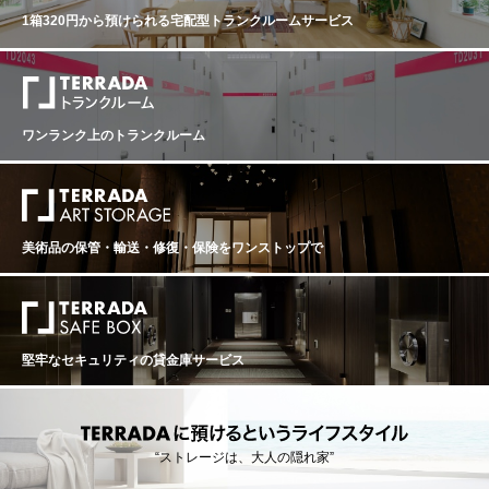
数：13.0% 味わい：白ワイン 辛口 【古酒について、当店
蔵元で落ち着かせて、2021年夏に日本に到着した2018年
1箱320円から預けられる
宅配型トランクルームサービス
からのお願い】 オールドヴィンテージのワインは必ず休
を早速試飲してみると、柑橘類、青りんごや蜂蜜の甘や
息させることが必要です。休ませずに抜栓してしまうと
かな香り、ヴィンテージの特徴だろうか抜栓直後から綺
本来の味わいは全く表れてきません。商品到着後、最低
麗に開いており爽やかさと甘さ・リッチさ、そしてほろ
でも2週間は休ませてください。 ●古酒特有のボトル傷や
苦さが相まって複雑な味わいに仕上がっている。いつも
汚れがございます。 ●澱がございますので、商品到着後
思うのですが、仲田さんのワインは、 何か彼のあの優し
はボトルを立てた状態で、澱が沈み落ち着くまで休息さ
く、芯の通った性格がこのワインに詰まっているよう
ワンランク上のトランクルーム
せてから(最低でも1か月、出来れば2カ月以上)抜栓して
な、飲んでいて幸せになるワインです。 今年も素晴らし
ください。 ●熟成による色調の変化（白ワインは黄金色
いワインをありがとうございました！2021.08.28
に、赤ワインはレンガ色に）や、香り、味わいが複雑に
変化している可能性があります。これらは古酒の特徴で
す。 熟成されたワイン(古酒)ですのでボトルバリエーシ
ョン等ございます。それをご理解頂いた上でのご購入を
美術品の保管・輸送・修復・保険を
ワンストップで
お願い致します。
堅牢なセキュリティの貸金庫サービス
“ストレージは、大人の隠れ家”