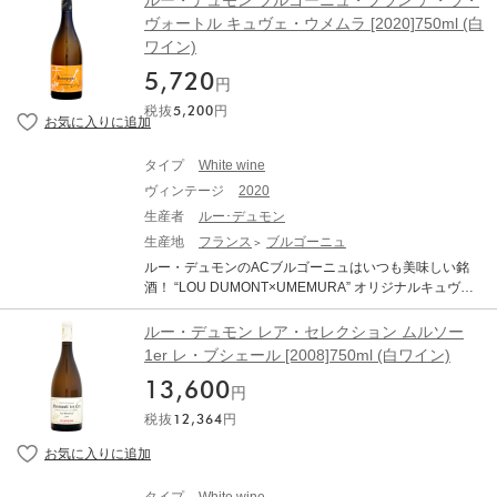
ルー・デュモン ブルゴーニュ・ブラン ア・ラ・
度数：13.0% 味わい：白ワイン 辛口 【古酒について、当
性があります。これらは古酒の特徴です。 熟成されたワ
ゴシアン。 仲田氏は、大学生時代にアルバイト先のフレ
ヴォートル キュヴェ・ウメムラ [2020]750ml (白
店からのお願い】 オールドヴィンテージのワインは必ず
イン(古酒)ですのでボトルバリエーション等ございます。
ンチレストランでワインに出会い、「いつか自分の手で
休息させることが必要です。休ませずに抜栓してしまう
ワイン)
それをご理解頂いた上でのご購入をお願い致します。
ワインを造ってみたい」という夢を抱き、1995年に単身
と本来の味わいは全く表れてきません。商品到着後、最
渡仏しました。フランス語の勉強をしながら各地の醸造
5,720
低でも2週間は休ませてください。 ●古酒特有のボトル傷
円
家の門を叩いて修行を重ね、1999年ヴィンテージから委
や汚れがございます。 ●澱がございますので、商品到着
税抜
5,200
円
託生産や瓶買いをはじめ、2000年7月7日、ニュイ・サ
後はボトルを立てた状態で、澱が沈み落ち着くまで休息
ン・ジョルジュにワイナリーを設立しました。 「ブルゴ
させてから(最低でも1か月、出来れば2カ月以上)抜栓し
ーニュ・ブラン ア・ラ・ヴォートル キュヴェ・ウメム
てください。 ●熟成による色調の変化（白ワインは黄金
タイプ
White wine
ラ」は、「カリテ・フランス」の認証を受けたビオロジ
色に、赤ワインはレンガ色に）や、香り、味わいが複雑
ヴィンテージ
2020
ー（有機）栽培ぶどう100%で造られた、秀逸なAOCヴ
に変化している可能性があります。これらは古酒の特徴
ィレ・クレッセを格下げしたもの。平均樹齢30年。収穫
生産者
ルー･デュモン
です。 熟成されたワイン(古酒)ですのでボトルバリエー
量45hl/ha。天然酵母のみで発酵。ステンレスタンクで17
生産地
フランス
ブルゴーニュ
ション等ございます。それをご理解頂いた上でのご購入
ヶ月間熟成。 ■2022年ヴィンテージ情報■ 2021～2022年
をお願い致します。
ルー・デュモンのACブルゴーニュはいつも美味しい銘
の冬は例年よりも乾燥し穏やかだったおかげで、早くか
酒！ “LOU DUMONT×UMEMURA” オリジナルキュヴ
らぶどう樹の成長サイクルが始まりました。4月初旬の急
ェ！ A la votreとはフランス語で「乾杯！」の意です。 ル
激な気温低下は霜害を誘発しましたが、幸いなことに被
ー・デュモンは日本人醸造家の仲田晃司氏が設立したネ
ルー・デュモン レア・セレクション ムルソー
害は極めて限定的で、収穫への影響はほとんどありませ
ゴシアン。 仲田氏は、大学生時代にアルバイト先のフレ
1er レ・ブシェール [2008]750ml (白ワイン)
んでした。4月中旬から気温が上昇し、開花は例年より2
ンチレストランでワインに出会い、「いつか自分の手で
週間早く5月末に終了しました。降雨量が少ない春でした
13,600
ワインを造ってみたい」という夢を抱き、1995年に単身
円
が 6月末に豪雨があり、まさに干天の慈雨となりまし
渡仏しました。フランス語の勉強をしながら各地の醸造
た。夏の高温によってぶどう樹は完璧な健康を保ち、8月
税抜
12,364
円
家の門を叩いて修行を重ね、1999年ヴィンテージから委
中旬には適度な雨も降るなど、理想的な天候が続きまし
託生産や瓶買いをはじめ、2000年7月7日、ニュイ・サ
た。収穫は8月末に始まり、9月の第3週まで続きまし
ン・ジョルジュにワイナリーを設立しました。 「ブルゴ
た。ぶどうの品質、収穫量ともに、非常に満足のゆくも
ーニュ・ブラン ア・ラ・ヴォートル キュヴェ・ウメム
のでした。2000年以降でベスト5に入る傑出ヴィンテー