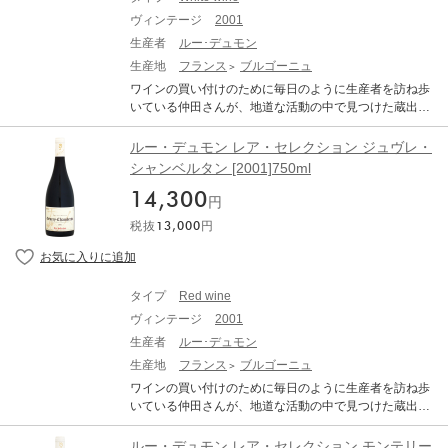
ヴィンテージ
2001
生産者
ルー･デュモン
生産地
フランス
ブルゴーニュ
ワインの買い付けのために毎日のように生産者を訪ね歩
いている仲田さんが、地道な活動の中で見つけた蔵出し
古酒。 「ルー・デュモン・レア・セレクション(LEA Sel
ection)」とは、オレンジ色の天地人のエチケット（ラベ
ルー・デュモン レア・セレクション ジュヴレ・
ル）で知られる、ルーデュモンの仲田晃司さんがワイン
シャンベルタン [2001]750ml
の買い付けのために毎日のように生産者を訪ね歩く地道
14,300
な活動の中で見つけた蔵出し古酒。 メゾン・ルー・デュ
円
モンにクルチエ達がビン買い(『シュル・ピル』といいま
税抜
13,000
円
す)条件で持ち込んでくる古酒。それらの中から、コスト
パフォーマンスが抜群なものだけを仲田さんが厳選して
紹介してくれるのが「レア・セレクション」です。(「レ
ア・セレクション」の「レア」は、『レアちゃん』と、
タイプ
Red wine
『レアもの』をかけたもの)。これぞまさしく、ブルゴー
ヴィンテージ
2001
ニュ古酒の『いいとこどり』であります。尚、セレクシ
ョン各古酒の生産者名は非公開です。あくまでも『仲田
生産者
ルー･デュモン
印』です。 「ムルソー プルミエ・クリュ レ・シャル
生産地
フランス
ブルゴーニュ
ム」は、力強い味わいが特徴とされ、ムルソーをムルソ
ワインの買い付けのために毎日のように生産者を訪ね歩
ーたらしめている「豊満さ」「華やかさ」が完璧に備え
いている仲田さんが、地道な活動の中で見つけた蔵出し
られた土壌だと評されています。十分熟成に堪えるパワ
古酒。 「ルー・デュモン・レア・セレクション(LEA Sel
ーを持っている畑です。 Lou Dumont Lea Selection Meu
ection)」とは、オレンジ色の天地人のエチケット（ラベ
ルー・デュモン レア・セレクション モンテリー