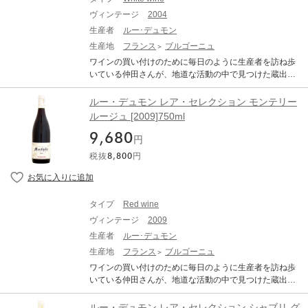
『レアもの』をかけたもの)。これぞまさしく、ブルゴー
る色調の変化（白ワインは黄金色に、赤ワインはレンガ
ヴィンテージ
2004
ニュ古酒の『いいとこどり』であります。尚、セレクシ
色に）や、香り、味わいが複雑に変化している可能性が
ョン各古酒の生産者名は非公開です。あくまでも『仲田
生産者
ルー･デュモン
あります。これらは古酒の特徴です。 熟成されたワイン
印』です。 Lou Dumont Lea Selection Monthelie Rouge
生産地
フランス
ブルゴーニュ
(古酒)ですのでボトルバリエーション等ございます。それ
ルー・デュモン レア・セレクション モンテリー ルージ
をご理解頂いた上でのご購入をお願い致します。
ワインの買い付けのために毎日のように生産者を訪ね歩
ュ 生産地：フランス ブルゴーニュ コート・ド・ボーヌ
いている仲田さんが、地道な活動の中で見つけた蔵出し
原産地呼称：AOC. MONTHELIE ぶどう品種：ピノ・ノ
古酒。 「ルー・デュモン・レア・セレクション(LEA Sel
ワール 100% アルコール度数：13.0% 味わい：赤ワイン
ection)」とは、オレンジ色の天地人のエチケット（ラベ
ルー・デュモン レア・セレクション モンテリー
辛口 ミディアムボディ 【古酒について、当店からのお願
ル）で知られる、ルーデュモンの仲田晃司さんがワイン
ルージュ [2009]750ml
い】 オールドヴィンテージのワインは必ず休息させるこ
の買い付けのために毎日のように生産者を訪ね歩く地道
とが必要です。休ませずに抜栓してしまうと本来の味わ
9,680
な活動の中で見つけた蔵出し古酒。 メゾン・ルー・デュ
円
いは全く表れてきません。商品到着後、最低でも2週間は
モンにクルチエ達がビン買い(『シュル・ピル』といいま
休ませてください。 ●古酒特有のボトル傷や汚れがござ
税抜
8,800
円
す)条件で持ち込んでくる古酒。それらの中から、コスト
います。 ●澱がございますので、商品到着後はボトルを
パフォーマンスが抜群なものだけを仲田さんが厳選して
立てた状態で、澱が沈み落ち着くまで休息させてから(最
紹介してくれるのが「レア・セレクション」です。(「レ
低でも1か月、出来れば2カ月以上)抜栓してください。 ●
ア・セレクション」の「レア」は、『レアちゃん』と、
熟成による色調の変化（白ワインは黄金色に、赤ワイン
タイプ
Red wine
『レアもの』をかけたもの)。これぞまさしく、ブルゴー
はレンガ色に）や、香り、味わいが複雑に変化している
ヴィンテージ
2009
ニュ古酒の『いいとこどり』であります。尚、セレクシ
可能性があります。これらは古酒の特徴です。 熟成され
ョン各古酒の生産者名は非公開です。あくまでも『仲田
生産者
ルー･デュモン
たワイン(古酒)ですのでボトルバリエーション等ございま
印』です。 「レ・プルーズ」は、シャブリ特級畑の中で
生産地
フランス
ブルゴーニュ
す。それをご理解頂いた上でのご購入をお願い致しま
も最も北の比較的勾配のある斜面に位置します。真っ先
す。
ワインの買い付けのために毎日のように生産者を訪ね歩
にミネラルを感じるのが特徴。“レ・クロが王の風格とす
いている仲田さんが、地道な活動の中で見つけた蔵出し
れば、レ・プルーズは女王の風格”といわれるほど。柔ら
古酒。 「ルー・デュモン・レア・セレクション(LEA Sel
かい表土の下には、キンメリジャンの硬く緻密な土壌が
ection)」とは、オレンジ色の天地人のエチケット（ラベ
ルー・デュモン レア・セレクション シャブリ グ