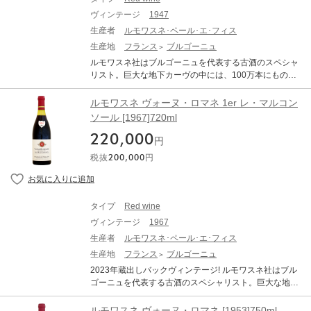
事から1本1本丹念に澱を取り除いています。その後、コ
ルドヴィンテージのワインは必ず休息させることが必要
ヴィンテージ
1947
ルクを抜き澱の不足分を同じワインから注ぎ足しリコル
です。休ませずに抜栓してしまうと本来の味わいは全く
クして出荷いたします。深い眠りと丹念な世話により出
生産者
ルモワスネ･ペール･エ･フィス
表れてきません。商品到着後、最低でも2週間は休ませて
来上がったワインは、他のドメーヌでは考えられない程
生産地
フランス
ブルゴーニュ
ください。 ●古酒特有のボトル傷や汚れがございます。 ●
の長熟なワインを生み出しています。 「ル・モンラッシ
澱がございますので、商品到着後はボトルを立てた状態
ルモワスネ社はブルゴーニュを代表する古酒のスペシャ
ェ グラン・クリュ」は、ブルゴーニュの「黄金の丘」と
で、澱が沈み落ち着くまで休息させてから(最低でも1か
リスト。巨大な地下カーヴの中には、100万本にものぼ
呼ばれるコート・ドールにあるごく小さな特級畑。言わ
月、出来れば2カ月以上)抜栓してください。 ●熟成によ
る古酒が眠っており、熟成を待って出荷されます。 ルモ
ずと知れた白ワインの最高峰! REMOISSENET PERE ET
る色調の変化（白ワインは黄金色に、赤ワインはレンガ
ワスネは1879年設立のネゴシアン。年代物の古酒は大量
ルモワスネ ヴォーヌ・ロマネ 1er レ・マルコン
FILS LE MONTRACHET GRAND CRU ルモワスネ ル・
色に）や、香り、味わいが複雑に変化している可能性が
のストックをしています。前当主のローラン氏は最後の
ソール [1967]720ml
モンラッシェ グラン・クリュ 生産地：フランス ブルゴ
あります。これらは古酒の特徴です。 熟成されたワイン
ブルジョアとも言われるほどの裕福な家系。その豊富な
ーニュ コート・ド・ボーヌ シャサーニュ・モンラッシェ
(古酒)ですのでボトルバリエーション等ございます。それ
220,000
財力で60年代,70年代,80年代は現代のトップドメーヌか
円
原産地呼称：AOC. MONTRACHET ぶどう品種：シャル
をご理解頂いた上でのご購入をお願い致します。
ら大量のワインを買い付けています。その素晴らしいワ
ドネ 100% アルコール度数：14.0% 味わい：白ワイン 辛
税抜
200,000
円
インが、彼のカーヴにて樽から瓶に詰められた後、一切
口 ワインアドヴォケイト：94 ポイント Rating 94 Drink
動かされずに今も大量に眠っており、現在その味わいは
Date 2022 - 2038 Reviewed by William Kelley Issue Dat
酸、タンニン、果実味全てが溶け合った魅惑的な味わい
e 1st May 2020 Source Issue 248 End of April 2020, The
を醸し出しております。 また、ローラン氏の考えから古
Wine Advocate The 2018 Le Montrachet Grand Cru has t
タイプ
Red wine
酒の輸送には、瓶内の澱が悪影響を及ぼすとの事から1本
urned out very well indeed, wafting from the glass with ar
ヴィンテージ
1967
1本丹念に澱を取り除いています。その後、コルクを抜き
omas of pear, citrus oil, white flowers, orange zest and w
澱の不足分を同じワインから注ぎ足しリコルクして出荷
生産者
ルモワスネ･ペール･エ･フィス
arm bread, its new oak already more integrated than in R
いたします。深い眠りと丹念な世話により出来上がった
生産地
フランス
ブルゴーニュ
emoissenet's B?tard. Full-bodied, ample and layered, it's
ワインは、他のドメーヌでは考えられない程の長熟なワ
muscular and concentrated, with fine structuring dry extr
2023年蔵出しバックヴィンテージ! ルモワスネ社はブル
インを生み出しています。 「ヴォーヌ・ロマネ」は、軽
act and a seamless, complete profile. VINOUS：(92-95)
ゴーニュを代表する古酒のスペシャリスト。巨大な地下
いスパイス、ブラックチェリー、レッドプラムの香り。
ポイント (92-95)pts Drinking Window 2022 - 2030 From:
カーヴの中には、100万本にものぼる古酒が眠ってお
ジューシーで上品、シルキーそして、スパイシーな長い
Burgundy New Releases: A Bit of Everything… (May 202
り、熟成を待って出荷されます。 ルモワスネは1877年設
ルモワスネ ヴォーヌ・ロマネ [1953]750ml