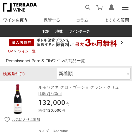
ワインを買う
保管する
コラム
よくある質問
TOP
地域
ヴィンテージ
TOP
ワイン一覧
Remoissenet Pere & Filsワインの商品一覧
検索条件(1)
ルモワスネ クロ・ヴージョ グラン・クリュ
[1967]720ml
132,000
円
税抜
120,000
円
タイプ
Red wine