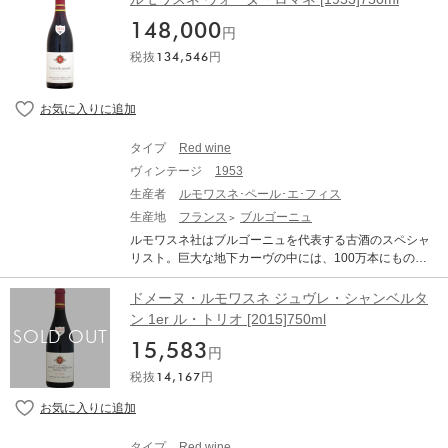
余韻を味わうことができます。長い熟成のポテンシャル
0) A wine of reserve and nobility, the 2018 Le Montrachet
立のネゴシアン。年代物の古酒は大量のストックをして
を持つ1本です。 REMOISSENET PERE ET FILS VOSNE
Grand Cru is superb. Fresh, vibrant and explosive in the
148,000
います。前当主のローラン氏は最後のブルジョアとも言
円
ROMANEE ルモワスネ ヴォーヌ・ロマネ 生産地：フラ
early going, the Remoissenet Montrachet opens up beau
われるほどの裕福な家系。その豊富な財力で60年代,70年
ンス ブルゴーニュ コート・ド・ニュイ ヴォーヌ・ロマ
税抜
134,546
円
tifully in the glass. Striking aromatics and rich fruit play off
代,80年代は現代のトップドメーヌから大量のワインを買
ネ 原産地呼称：AOC. VOSNE ROMANEE ぶどう品種：
the wine’s natural energy so well. Readers will want to c
い付けています。その素晴らしいワインが、彼のカーヴ
ピノ・ノワール 100% アルコール度数：13.0% 味わい：
ellar the 2018 for at least a few years to allow some of its
にて樽から瓶に詰められた後、一切動かされずに今も大
赤ワイン 辛口 ミディアムボディ 【古酒について、当店
natural exuberance to emerge more fully. There is so mu
量に眠っており、現在その味わいは酸、タンニン、果実
からのお願い】 オールドヴィンテージのワインは必ず休
ch to look forward to. - Antonio Galloni - By Vinous on Ma
味全てが溶け合った魅惑的な味わいを醸し出しておりま
息させることが必要です。休ませずに抜栓してしまうと
タイプ
Red wine
y 2020
す。 「ヴォーヌ・ロマネ 1er レ・マルコンソール」は、
本来の味わいは全く表れてきません。商品到着後、最低
ヴィンテージ
1953
ラ・ターシュに隣接する1級畑だが、その品質はグラン・
でも2週間は休ませてください。 ●古酒特有のボトル傷や
クリュに値するといわれる。リッチで芳醇な果実味。複
生産者
ルモワスネ･ペール･エ･フィス
汚れがございます。 ●澱がございますので、商品到着後
雑で重層的なフレーバー、止めどなく続く長い余韻はグ
生産地
フランス
ブルゴーニュ
はボトルを立てた状態で、澱が沈み落ち着くまで休息さ
ラン・クリュと値するというにふさわしい赤ワインで
せてから(最低でも1か月、出来れば2カ月以上)抜栓して
ルモワスネ社はブルゴーニュを代表する古酒のスペシャ
す。 Remoissenet Vosne Romanee 1er Cru Les Malcon
ください。 ●熟成による色調の変化（白ワインは黄金色
リスト。巨大な地下カーヴの中には、100万本にものぼ
sorts ルモワスネ ヴォーヌ・ロマネ 1er レ・マルコンソー
に、赤ワインはレンガ色に）や、香り、味わいが複雑に
る古酒が眠っており、熟成を待って出荷されます。 ルモ
ル 生産地：フランス ブルゴーニュ コート・ド・ニュイ
変化している可能性があります。これらは古酒の特徴で
ワスネは1879年設立のネゴシアン。年代物の古酒は大量
ドメーヌ・ルモワスネ ジュヴレ・シャンベルタ
ヴォーヌ・ロマネ 原産地呼称：AOC. VOSNE ROMANE
す。 熟成されたワイン(古酒)ですのでボトルバリエーシ
のストックをしています。前当主のローラン氏は最後の
ン 1er ル・トリオ [2015]750ml
E ぶどう品種：ピノ・ノワール 100% アルコール度数：1
ョン等ございます。それをご理解頂いた上でのご購入を
ブルジョアとも言われるほどの裕福な家系。その豊富な
3% 味わい：赤ワイン 辛口 ミディアムボディ 【古酒につ
お願い致します。
15,583
財力で60年代,70年代,80年代は現代のトップドメーヌか
円
いて、当店からのお願い】 オールドヴィンテージのワイ
ら大量のワインを買い付けています。その素晴らしいワ
ンは必ず休息させることが必要です。休ませずに抜栓し
税抜
14,167
円
インが、彼のカーヴにて樽から瓶に詰められた後、一切
てしまうと本来の味わいは全く表れてきません。商品到
動かされずに今も大量に眠っており、現在その味わいは
着後、最低でも2週間は休ませてください。 ●古酒特有の
酸、タンニン、果実味全てが溶け合った魅惑的な味わい
ボトル傷や汚れがございます。 ●澱がございますので、
を醸し出しております。 また、ローラン氏の考えから古
商品到着後はボトルを立てた状態で、澱が沈み落ち着く
タイプ
Red wine