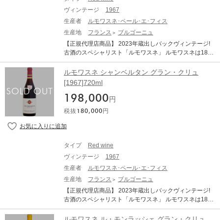
ヴィンテージ
1967
生産者
ルモワスネ･ペール･エ･フィス
生産地
フランス
ブルゴーニュ
【正規代理店商品】 2023年蔵出しバックヴィンテージ!
古酒のスペシャリスト「ルモワスネ」 ルモワスネは1877
年設立のネゴシアン。年代物の古酒は大量のストックを
しています。前当主のローラン氏は最後のブルジョアと
ルモワスネ シャンベルタン グラン・クリュ
も言われるほどの裕福な家系。その豊富な財力で60年代,
[1967]720ml
70年代,80年代は現代のトップドメーヌから大量のワイン
198,000
を買い付けています。その素晴らしいワインが、彼のカ
円
ーヴにて樽から瓶に詰められた後、一切動かされずに今
税抜
180,000
円
も大量に眠っており、現在その味わいは酸、タンニン、
果実味全てが溶け合った魅惑的な味わいを醸し出してお
ります。 「クロ・ヴージョ グラン・クリュ」は、ヴォー
ヌ・ロマネ村の北側のヴージョ村にあり、その名の通
タイプ
Red wine
り、クロ（石垣）に囲まれている畑です。その約50haの
ヴィンテージ
1967
区画は、コート・ド・ニュイ地区の特級畑の中で最大の
大きさを誇り、ロマネ・コンティやシャンベルタンと並
生産者
ルモワスネ･ペール･エ･フィス
び、全ブルゴーニュを代表する畑のひとつです。 REMOI
生産地
フランス
ブルゴーニュ
SSENET PERE ET FILS CLOS VOUGEOT GRAND CRU
【正規代理店商品】 2023年蔵出しバックヴィンテージ!
ルモワスネ モレ・サン・ドニ クロ・ヴージョ グラン・
古酒のスペシャリスト「ルモワスネ」 ルモワスネは1879
クリュ 生産地：フランス ブルゴーニュ コート・ド・ニ
年設立のネゴシアン。年代物の古酒は大量のストックを
ュイ ヴージョ 原産地呼称：AOC. VOUGEOT GRAND C
しています。前当主のローラン氏は最後のブルジョアと
ルモワスネ ル・モンラッシェ グラン・クリュ