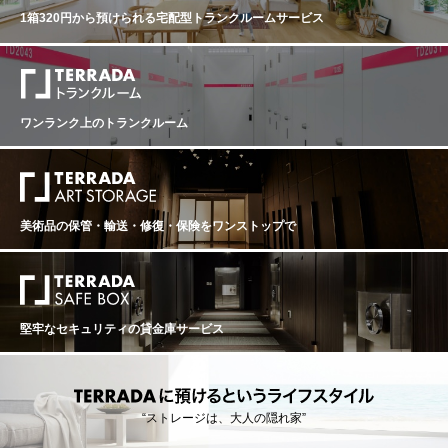
RTIN PREMIER CRU LE TRIO ドメーヌ・ルモワスネ ジ
1箱320円から預けられる
宅配型トランクルームサービス
ュヴレ・シャンベルタン プルミエ・クリュ ル・トリオ
生産地：フランス ブルゴーニュ コート・ド・ニュイ ジ
ュヴレ・シャンベルタン 原産地呼称：AOC. GEVREY C
HAMBERTIN ぶどう品種：ピノ・ノワール 100% 味わ
い：赤ワイン 辛口 ミディアムボディ
ワンランク上のトランクルーム
美術品の保管・輸送・修復・保険を
ワンストップで
堅牢なセキュリティの貸金庫サービス
“ストレージは、大人の隠れ家”