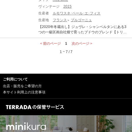
酒の輸送には、瓶内の澱が悪影響を及ぼすとの事から1本
まで休息させてから(最低でも1か月、出来れば2カ月以
ヴィンテージ
2015
1本丹念に澱を取り除いています。その後、コルクを抜き
上)抜栓してください。 ●熟成による色調の変化（白ワイ
澱の不足分を同じワインから注ぎ足しリコルクして出荷
生産者
ルモワスネ･ペール･エ･フィス
ンは黄金色に、赤ワインはレンガ色に）や、香り、味わ
いたします。深い眠りと丹念な世話により出来上がった
生産地
フランス
ブルゴーニュ
いが複雑に変化している可能性があります。これらは古
ワインは、他のドメーヌでは考えられない程の長熟なワ
酒の特徴です。 熟成されたワイン(古酒)ですのでボトル
【2020年冬蔵出し】ジュヴレ・シャンベルタンにある3
インを生み出しています。 「ヴォーヌ・ロマネ」は、軽
バリエーション等ございます。それをご理解頂いた上で
つの一級区画自社畑で育ったブドウのブレンド【トリ
いスパイス、ブラックチェリー、レッドプラムの香り。
のご購入をお願い致します。
オ】！ 2009年にルモワスネが取得したジュヴレ・シャン
ジューシーで上品、シルキーそして、スパイシーな長い
ベルタン プルミエ・クリュ、シェルボード、シャンポ
< 前のページ
1
次のページ >
余韻を味わうことができます。長い熟成のポテンシャル
ネ、クレピヨの約0.32haの100%自社畑より作られるル
を持つ1本です。 REMOISSENET PERE ET FILS VOSNE
1 ~ 7 / 7
モワスネのドメーヌ物のワインです。 優雅さと力強さの
ROMANEE ルモワスネ ヴォーヌ・ロマネ 生産地：フラ
溶け合った赤ワイン。赤い果実味とジュヴレらしい堅牢
ンス ブルゴーニュ コート・ド・ニュイ ヴォーヌ・ロマ
さや鉄っぽいミネラルが感じられ、複雑さを備えていま
ネ 原産地呼称：AOC. VOSNE ROMANEE ぶどう品種：
す。 天候に恵まれ、凝縮したブドウが収穫できたとベル
ピノ・ノワール 100% アルコール度数：13.0% 味わい：
ナール・レポルト氏、ワイン評論家も絶賛するグレート
赤ワイン 辛口 ミディアムボディ
ご利用について
ヴィンテージ2015年！今回のロットは、2020年冬に現地
より蔵出しされたもので、最初の飲み頃を迎えたヴィン
出店・販売をご希望の方
テージです。 ■テクニカル情報■ 栽培方法：ビオロジック
本サイト利用上の注意事項
醸造方法：醸造・熟成：3トンの木製大桶で発酵後、3樽
醸造（内1樽新樽）。ブルゴーニュの伝統的な醸造。除梗
有。発酵前のマセラシオンも行う。シャプタリザシオン
は必要に応じて行う。2次発酵あり。亜硫酸添加は必要最
小限に留める。新樽の比率はキュヴェや年により25%～7
0%。基本的に無濾過だが､必要に応じて粗いもので行
う。 REMOISSENET PERE ET FILS GEVERY CHAMBE