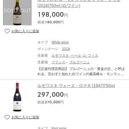
RU ぶどう品種：ピノ・ノワール 100% アルコール度
も言われるほどの裕福な家系。その豊富な財力で60年代,
[2018]750ml (白ワイン)
数：13.5% 味わい：赤ワイン 辛口 ミディアムボディ
70年代,80年代は現代のトップドメーヌから大量のワイン
【古酒について、当店からのお願い】 オールドヴィンテ
198,000
を買い付けています。その素晴らしいワインが、彼のカ
円
ージのワインは必ず休息させることが必要です。休ませ
ーヴにて樽から瓶に詰められた後、一切動かされずに今
ずに抜栓してしまうと本来の味わいは全く表れてきませ
税抜
180,000
円
も大量に眠っており、現在その味わいは酸、タンニン、
ん。商品到着後、最低でも2週間は休ませてください。 ●
果実味全てが溶け合った魅惑的な味わいを醸し出してお
古酒特有のボトル傷や汚れがございます。 ●澱がござい
ります。 また、ローラン氏の考えから古酒の輸送には、
ますので、商品到着後はボトルを立てた状態で、澱が沈
瓶内の澱が悪影響を及ぼすとの事から1本1本丹念に澱を
み落ち着くまで休息させてから(最低でも1か月、出来れ
タイプ
White wine
取り除いています。その後、コルクを抜き澱の不足分を
ば2カ月以上)抜栓してください。 ●熟成による色調の変
ヴィンテージ
2018
同じワインから注ぎ足しリコルクして出荷いたします。
化（白ワインは黄金色に、赤ワインはレンガ色に）や、
深い眠りと丹念な世話により出来上がったワインは、他
生産者
ルモワスネ･ペール･エ･フィス
香り、味わいが複雑に変化している可能性があります。
のドメーヌでは考えられない程の長熟なワインを生み出
生産地
フランス
ブルゴーニュ
これらは古酒の特徴です。 熟成されたワイン(古酒)です
しています。 「シャンベルタン グラン・クリュ」は、ジ
のでボトルバリエーション等ございます。それをご理解
【正規代理店商品】 ブルゴーニュの「黄金の丘」と呼ば
ュヴレ・シャンベルタン村に9つある特級畑の中でも、シ
頂いた上でのご購入をお願い致します。
れる、言わずと知れた白ワインの最高峰ル・モンラッシ
ャンベルタン・クロ・ド・ベーズとともに別格とされ
ェ! ルモワスネは1879年設立のネゴシアン。年代物の古
る、特に評価の高い畑。シャンベルタンの名は13世紀よ
酒は大量のストックをしています。前当主のローラン氏
ルモワスネ ヴォーヌ・ロマネ [1947]750ml
り使われており、隣接する特級畑クロ・ド・ベーズとの
は最後のブルジョアとも言われるほどの裕福な家系。そ
境界線は、中世より変更されておらず、長い歴史を持っ
297,000
の豊富な財力で60年代,70年代,80年代は現代のトップド
円
ています。 REMOISSENET PERE ET FILS CHAMBERTI
メーヌから大量のワインを買い付けています。その素晴
N GRAND CRU ルモワスネ シャンベルタン グラン・ク
税抜
270,000
円
らしいワインが、彼のカーヴにて樽から瓶に詰められた
リュ 生産地：フランス ブルゴーニュ コート・ド・ニュ
後、一切動かされずに今も大量に眠っており、現在その
イ ジュヴレ・シャンベルタン 原産地呼称：AOC. CHAM
味わいは酸、タンニン、果実味全てが溶け合った魅惑的
BERTIN GRAND CRU ぶどう品種：ピノ・ノワール 10
な味わいを醸し出しております。 また、ローラン氏の考
0% アルコール度数：13.5% 味わい：赤ワイン 辛口 ミデ
えから古酒の輸送には、瓶内の澱が悪影響を及ぼすとの
ィアムボディ 【古酒について、当店からのお願い】 オー
タイプ
Red wine