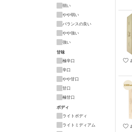
弱い
やや弱い
バランスの良い
やや強い
強い
甘味
極辛口
辛口
やや甘口
甘口
極甘口
ボディ
ライトボディ
ライトミディアム