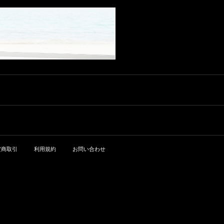
格や、焼きリンゴ、ローストし
の特別なシャンパーニュを考案
せる香りに、青りんごや、ほん
散します。 そして常に遍在する
す。そして9月8日に収穫が始ま
たヘーゼルナッツ、塩バターキ
しました。しかし、瞬く間に192
の少しだけ燻したお茶や、濡れ
白亜質の香り。雄大で生き生き
る頃、ル·メニル·シュール·オジ
ャラメルなどのまろやかで食を
0年代の美食家たちの羨望の的と
た石の上に覆ったフレッシュハ
とした口当たりは、塩味と爽快
ェ村には太陽が戻ってきまし
そそるようなアロマが、しっか
なったのです。 ■テイスティング
ーブの香りが立ち込めます。口
感の完璧なバランスをもたら
た。2015年の夏は、干ばつと日
りと表現しています。繊細に消
■ 抜栓した瞬間から、サロン201
に含むと、純粋さや潔白さが感
し、テロワールの真髄を呼び起
照に関しては記録的な年でし
えていく泡と同時に現れる、石
5は私たちの五感全てを魅了しま
じられた後で、メニル特有の、
こします。濃厚かつエレガント
た。その結果、ブドウは見事に
灰感と唾液を湧出させるような
す。きらめくゴールドの色合い
小石の多い土壌のテロワールの
な味わいは豊満さと繊細さを同
成熟し、当時からすでに素晴ら
後口は、まさにサロンの特徴で
はグリーンとシルバーのハイラ
厳密さが表に出てきます。一つ
時に持ち合わせ、それは土地と
しいヴィンテージが約束されて
す。起源が全ての答えを持って
イトによって引き立てられ、き
の衝撃、終わることのないきら
時間を語り続けています。 ■料理
いたのです。
いました。ル・メニルの村が、
め細かい泡が優雅で刺激的に炸
びやかさが続きます。サロン200
との組み合わせ■ その多層性な性
その率直で頑固で勤勉な特質の
裂すると同時に、白い花、菩提
7がもつ白熱は、セラーの暗闇の
格は、サロン2015が美食シーン
中、自分自身を表現していま
樹やスイカズラなどのはっきり
中で長期において持続すること
にぴったりのグルメワインであ
す。変動のない強さを持つサロ
としてデリケートなアロマが発
でしょう。サロン2007は、その
ることを代弁しています。アペ
ン2013が、弾け出る特別な瞬間
散します。 そして常に遍在する
姿を現せはじめたオーロラを思
リティフに、姉妹メゾンのドゥ
がやってきました。
白亜質の香り。雄大で生き生き
わせるワインです。 ■料理との組
ラモット、ブラン・ド・ブラン
とした口当たりは、塩味と爽快
み合わせ■ 海の幸はサロン2007
で味覚を整えた後、食卓ではこ
感の完璧なバランスをもたら
との相性が抜群で、このワイン
定商取引
利用規約
お問い合わせ
の偉大なワイン、サロン2015の
し、テロワールの真髄を呼び起
をさらに美味しく引き立てま
出番です。 例えば、バスク産の
こします。濃厚かつエレガント
す。生、グラタン、エスプーマ
黒豚から作られたジューシーな
な味わいは豊満さと繊細さを同
など、あらゆる調理法による牡
キントア生ハム、新鮮なハーブ
時に持ち合わせ、それは土地と
蠣料理。ラングスティーヌの天
の香りが清々しいパルミジャー
時間を語り続けています。 ■料理
ぷらやスズキのタルタル、また
ノ・レッジャーノ・ディ・モン
との組み合わせ■ その多層性な性
はセビーチェ。ホタテならさっ
ターニャ、備長炭で軽く燻った
格は、サロン2015が美食シーン
と焼いたものが最高です。 食事
大ぶりの生牡蠣などは、サロン
にぴったりのグルメワインであ
の最後には、24ヶ月熟成したコ
自身が保ち備えている、海の香