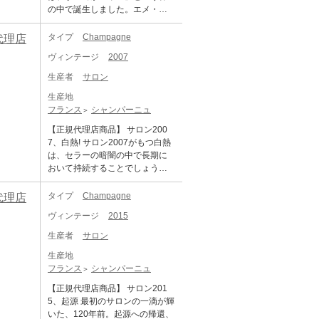
のクリュで育ったシャルドネ種
が、サロンの気質を作り上げる
く澄んだ黄金色と透明で繊細な
ていました。第一次世界大戦以
の中で誕生しました。エメ・サ
すでにしっかりと頼もしく、こ
5年は、グラスに注いだ瞬間か
しか使わず、各ワインに必ずヴ
のです。 45代目にあたるサロン
緑の色調。 果実のフルーティー
前、モノセパージュのシャンパ
ロンというひとりの男が夢見た
の先さらにその可能性を広げて
ら、きめ細かな泡とともに、白
ィンテージが入るシャンパーニ
2015は、再生や復活といった表
な香りやバラのドライフラワ
ーニュを手がけるメゾンは皆無
シャンパーニュは、単一のテロ
いくワイン。今はまだ若くと
タイプ
Champagne
規代理店
い花や菩提樹、スイカズラを思
ュサロン。その上、より優れた
現に同調します。今まで大切に
ー、空気に触れさせることでパ
だったからです。こうして、エ
ワール（コート・デ・ブラン地
も、将来輝かしいワインになる
わせる繊細で上品な香りが広が
年にしか出荷をしないこだわり
してきた基盤を思い起こさせて
イナップル、ライチ、軽いスモ
ヴィンテージ
2007
メ・サロンは、ブラン・ド・ブ
区）の単一のクリュ（メニル・
だろうという期待がみなぎって
ります。口に含むと、サロンら
が、唯一無二の所以です。その
くれるようなワイン。それはま
ークの香りが広がります。 加え
ランの先駆者となったのです。
シュール・オジェ村）で育つ、
います。まだ思春期の少年のよ
しい白亜質のミネラル感と、美
生産者
サロン
年の気候が起こす些細な出来事
るで、大胆な先見の明を持った
てサロンに特徴的な石灰質感や
最新の2015年ヴィンテージが数
単一ブドウ品種（シャルドネ）
うな愛嬌がありますが、悪魔の
しく伸びる酸、ほのかな塩味が
が、すべてを変えてしまう。そ
エメ・サロン が、初の傑作を生
ミネラル感、そして率直で高貴
量限定入荷 サロンは「唯一無
生産地
で造ったヴィンテージワインで
ような可愛らしさが極上の美貌
重なり合い、引き締まりながら
んな繊細な環境が、サロンの気
み出した1905年まで、私たちを
な酸味が見事に調和した、まさ
二」という言葉がぴったりなシ
フランス
シャンパーニュ
した。シャンパーニュはノンヴ
へと変わりゆくようなイメージ
も豊かな味わいを演出。凝縮感
質を作り上げるのです。 2004年
タイムスリップさせてくれま
に完璧とも言える骨格を備えま
ャンパーニュです。コート・
ィンテージであることが主流で
のシャンパーニュです。 ヴィン
がありながらも重たさはなく、
【正規代理店商品】 サロン200
は、前年の酷暑とは対照的に、
す。 ル・メニル・シュール・オ
す。
デ・ブラン地区のテロワールに
すが、サロンには必ずヴィンテ
テージ情報 シャンパ一ニュの歴
エレガントで透明感のある仕上
7、白熱! サロン2007がもつ白熱
穏やかな気候に恵まれたクラシ
ジェ村の単一クリュで育つシャ
位置するメニル・シュール・オ
ージが入り、その上ブドウが最
史上、屈指のブドウ豊作年とな
がりです。長い熟成がもたらす
は、セラーの暗闇の中で長期に
ックな良年でした。一般的に
ルドネのみで作られたヴィンテ
ジェ村。そこのクリュで育った
高の状態で収穫された年だけ
った1999年。 20世紀でも、記録
奥行きと、ル・メニルらしい気
おいて持続することでしょう。
「バランスが良い」とされる年
ージワインは、最高の年にしか
シャルドネ種しか使わず、各ワ
に、サロンが生まれるのです。
的に温暖な一年でした。暖冬、
品を存分に堪能できる、特別な1
サロン2007は、その姿を現せは
ですが、サロンが手掛ければ、
造られません。当初、エメ・サ
インに必ずヴィンテージが入る
サロンの方針によって、これま
そして温かい春の後に、雷雨と
本となっています。 ※オリジナ
じめたオーロラを思わせるワイ
それは驚くほど緻密で知的な構
タイプ
Champagne
規代理店
ロンは自分自身と友人たちのた
シャンパーニュサロン。その
でに瓶詰めされたボトルのほぼ
あられがブドウ畑を襲いました
ルの専用木箱付きです。
ンです。 パリの毛皮商人であ
造へと書き換えられます。マロ
めだけにこの特別なシャンパー
上、より優れた年にしか出荷を
すべてのヴィンテージが、メニ
が、初夏 には再度天候に恵ま
ヴィンテージ
2015
り、後に政治家となったウジェ
ラクティック発酵を行わないこ
ニュを考案しました。しかし、
しないこだわりが、唯一無二の
ルのセラーで眠り続けていま
れ、ブドウの開花は6月11日にお
ーヌ・エメ・サロン氏が、地元
とによる鮮烈な酸が、20年近い
瞬く間に1920年代の美食家たち
生産者
サロン
所以です。その年の気候が起こ
す。これは、継承を尊重するメ
とずれました。7月頭には少し雨
メニル村のわずか1haの畑で育て
歳月を経て、ようやく細やかな
の羨望の的となったのです。 抜
す些細な出来事が、すべてを変
ゾンの信念を表しています。20
が降り、その後珍しく涼しい日
生産地
たブドウから、自身で愉しむた
果実味と溶け合い始めたのが今
栓した瞬間から、サロン2015は
えてしまう。そんな繊細な環境
世紀を通して生産されたヴィン
が続き、8月11日には月蝕を迎え
フランス
シャンパーニュ
めにシャンパーニュを仕立てた
この瞬間でしょう。 香りを吸い
私たちの五感全てを魅了しま
が、サロンの気質を作り上げる
テージの数が、わずか37。これ
ました。ブドウの収穫は9月18日
のが始まり。メニル・シュー
込めば、焼きたてのブリオッシ
す。きらめくゴールドの色合い
【正規代理店商品】 サロン201
のです。 45代目にあたるサロン
はワイン界では異例の数といえ
に始まり、10月3日、雨の中で終
ル・オジェ村の一つの畑の、そ
ュの香ばしさの奥から、砕いた
は グリーンとシルバーのハイラ
5、起源 最初のサロンの一滴が輝
2015は、再生や復活といった表
るでしょう。 1905年、ブラン・
了します。この年は、とてもよ
れも単一ヴィンテージのシャル
岩石のような硬質なニュアンス
イトによって引き立てられ、き
いた、120年前。起源への帰還、
現に同調します。今まで大切に
ド・ブランが誕生します。サロ
く熟したブドウが大量に収穫さ