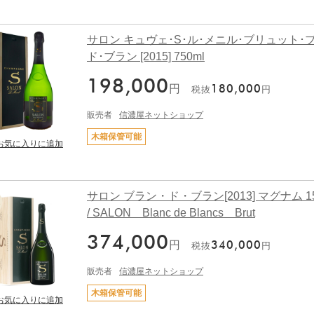
サロン キュヴェ･S･ル･メニル･ブリュット･
ド･ブラン [2015] 750ml
198,000
円
180,000
税抜
円
販売者
信濃屋ネットショップ
木箱保管可能
サロン ブラン・ド・ブラン[2013] マグナム 15
/ SALON Blanc de Blancs Brut
374,000
円
340,000
税抜
円
販売者
信濃屋ネットショップ
木箱保管可能