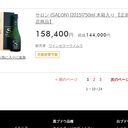
サロン (SALON) [2015]750ml 木箱入り 【
店商品】
158,400
円
144,000
税抜
円
販売者
ワインセラーウメムラ
木箱保管可能
< 前のページ
1
2
3
次のページ
1 ~ 10 / 24
黒ブドウ品種
白ブド