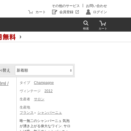
その他のサービス
お問い合わせ
カート
会員登録
ログイン
べ替え
タイプ
Champagne
l /
ヴィンテージ
2012
生産者
サロン
生産地
フランス
シャンパーニュ
唯一無二のシャンパーニュ 気泡
が湧き上がる偉大なワイン. サロ