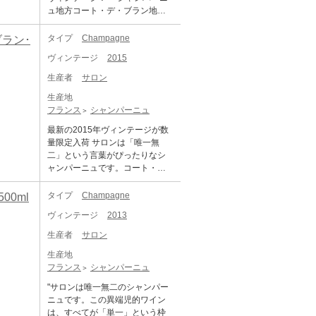
異例の数といえるでしょう。 19
ろうかと考え込むほどだが、サ
ージが入り、その上ブドウが最
ていました。第一次世界大戦以
ュ地方コート・デ・ブラン地区
05年、ブラン・ド・ブランが誕
ロンは今日、すべてステンレス
高の状態で収穫された年だけ
前、モノセパージュのシャンパ
を代表する銘品してその名を世
生します。サロンのシャンパー
タンク醸造。 マロラクティック
に、サロンが生まれるのです。
ーニュを手がけるメゾンは皆無
に轟かす「サロン」。単一年、
タイプ
Champagne
ブラン･
ニュは、たちまち流行最先端の
発酵は恣意的に行わず、デゴル
【稀少性と特性】 サロンの方針
だったからです。こうして、エ
単一区画、単一品種という哲学
スポットに登場します。ベル・
ジュマン時のドザージュ（糖分
によって、これまでに瓶詰めさ
ヴィンテージ
2015
メ・サロンは、ブラン・ド・ブ
を貫き、ル・メニル・シュー
エポック時代に大繁盛していた
調整）は5g/Lと非常に少ない。
れたボトルのほぼすべてのヴィ
ランの先駆者となったのです。 1
ル・オジェ村のシャルドネのみ
レストラン「マキシム」を筆頭
生産者
サロン
サロンは、他のブランドのプレ
ンテージが、メニルのセラーで
999年ヴィンテージ入荷！ サロ
から特別なヴィンテージにだけ
に、多くの老舗店がハウスシャ
ステージ・キュヴェのように華
眠り続けています。これは、継
ンは「唯一無二」という言葉が
生産地
生産される、世界屈指のブラ
ンパーニュとしてサロンを選抜
やかな場の添え物にすべきでは
承を尊重するメゾンの信念を表
ぴったりなシャンパーニュで
フランス
シャンパーニュ
ン・ド・ブランです。創業者ウ
しました。このシャンパーニュ
ない。 望むなら最高にガストロ
しています。20世紀を通して生
す。コート・デ・ブラン地区の
ジェーヌ・エメ・サロンが理想
は、シャルドネ種のみでつくら
最新の2015年ヴィンテージが数
ノミックな席において食後のメ
産されたヴィンテージの数が、
テロワールに位置するメニル・
とした「唯一無二のシャンパー
れるという、当時にしては非常
量限定入荷 サロンは「唯一無
ディテーションに、一杯をゆっ
わずか37。これはワイン界では
シュール・オジェ村。そこのク
ニュ」のスタイルは、現在に至
にめずらしい特性を持ち合わせ
二」という言葉がぴったりなシ
くり、やや高めの温度で味わい
異例の数といえるでしょう。 19
リュで育ったシャルドネ種しか
るまで受け継がれています。 長
ていました。第一次世界大戦以
ャンパーニュです。コート・
たいものだ。 2012年は4月から7
05年、ブラン・ド・ブランが誕
使わず、各ワインに必ずヴィン
期熟成を経てリリースされるワ
前、モノセパージュのシャンパ
デ・ブラン地区のテロワールに
月まで長い雨に見舞われ、ブド
生します。サロンのシャンパー
テージが入るシャンパーニュサ
インは、繊細で伸びやかな泡、
ーニュを手がけるメゾンは皆無
位置するメニル・シュール・オ
ウの生育が心配されましたが、8
タイプ
Champagne
00ml
ニュは、たちまち流行最先端の
ロン。その上、より優れた年に
美しい酸、白亜質由来のミネラ
だったからです。こうして、エ
ジェ村。そこのクリュで育った
月になり上旬は猛暑と言われる
スポットに登場します。ベル・
しか出荷をしないこだわりが、
ル感が見事に調和した唯一無二
ヴィンテージ
2013
メ・サロンは、ブラン・ド・ブ
シャルドネ種しか使わず、各ワ
ほどの晴天が訪れた年。 9月中旬
エポック時代に大繁盛していた
唯一無二の所以です。その年の
のスタイル。白い花や柑橘、熟
ランの先駆者となったのです。 2
インに必ずヴィンテージが入る
に収穫されたブドウは、タンク
レストラン「マキシム」を筆頭
生産者
サロン
気候が起こす些細な出来事が、
した果実を思わせる複雑な香り
004年ヴィンテージが数量限定入
シャンパーニュサロン。その
の中で華麗な果汁となり素晴ら
に、多くの老舗店がハウスシャ
すべてを変えてしまう。そんな
とともに、気品あふれる味わい
荷 サロンは「唯一無二」という
生産地
上、より優れた年にしか出荷を
しいポテンシャルが予想される
ンパーニュとしてサロンを選抜
繊細な環境が、サロンの気質を
を楽しませてくれます。生産量
言葉がぴったりなシャンパーニ
フランス
シャンパーニュ
しないこだわりが、唯一無二の
ワインへと変貌を遂げ、糖分、
しました。このシャンパーニュ
作り上げるのです。 サロン1999
も限られており、世界中の愛好
ュです。コート・デ・ブラン地
所以です。その年の気候が起こ
美しい酸味、壮大な熟成ポテン
は、シャルドネ種のみでつくら
"サロンは唯一無二のシャンパー
は、３７番目に生まれた20世紀
家を魅了し続ける、まさに特別
区のテロワールに位置するメニ
す些細な出来事が、すべてを変
シャル、すべてが揃ったシャン
れるという、当時にしては非常
ニュです。この異端児的ワイン
最後のヴィンテージです。予想
なシャンパーニュです。 45番目
ル・シュール・オジェ村。そこ
えてしまう。そんな繊細な環境
パーニュを生み出しました。 輝
にめずらしい特性を持ち合わせ
は、すべてが「単一」という枠
がつかないような性格ですが、
のヴィンテージとなるサロン201