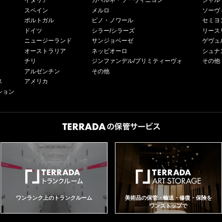
イタリア
カベルネ・ソーヴィニヨン
シャル
スペイン
メルロ
ソーヴ
ポルトガル
ピノ・ノワール
セミヨ
ドイツ
シラー/シラーズ
リース
ニュージーランド
サンジョベーゼ
ゲヴュ
オーストラリア
ネッビオーロ
シュナ
チリ
ジンファンデル/プリミティーヴォ
その他
アルゼンチン
その他
ス
アメリカ
ション
ワンランク上のトランクルーム
美術品の保管・輸送・修復・保険を
ワンストップで