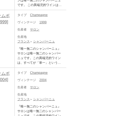
ンは唯一無二のシャンパーニュ
です。 この異端児的ワインは、
すべてが「単一」という枠の中
で誕生しました。 エメ・サロン
タイプ
Champagne
グナムボ
というひとりの男が夢見たシャ
1999]
ヴィンテージ
1999
ンパーニュは、単一のテロワー
ル（コート・デ・ブラン地区）
生産者
サロン
の単一のクリュ（メニル・シュ
生産地
ール・オジェ村）で育つ、単一
フランス
シャンパーニュ
ブドウ品種（シャルドネ）で造
ったヴィンテージワインでし
『唯一無二のシャンパーニュ』
た。 シャンパーニュはノンヴィ
サロンは唯一無二のシャンパー
ンテージであることが主流です
ニュです。この異端児的ワイン
がサロンには必ずヴィンテージ
は、すべてが「単一」という枠
が入り、その上ブドウが最高の
の中で誕生しました。エメ・サ
状態で収穫された年だけに、サ
ロンというひとりの男が夢見た
タイプ
Champagne
グナムボ
ロンが生まれるのです。 1905年
シャンパーニュは、単一のテロ
2004]
に初めてのヴィンテージを世に
ヴィンテージ
2004
ワール（コート・デ・ブラン地
出したサロンの歴史は、シャン
区）の単一のクリュ（メニル・
生産者
サロン
パーニュとメニルのテロワール
シュール・オジェ村）で育つ、
をこよなく愛した男の一生でも
生産地
単一ブドウ品種（シャルドネ）
あります。 不動の信念に突き動
フランス
シャンパーニュ
で造ったヴィンテージワインで
かされたとでもいうような、特
した。シャンパーニュはノンヴ
『唯一無二のシャンパーニュ』
異な性格を持ったエメ・サロン
ィンテージであることが主流で
サロンは唯一無二のシャンパー
は、自らの願望をパーフェクト
すが、サロンには必ずヴィンテ
ニュです。この異端児的ワイン