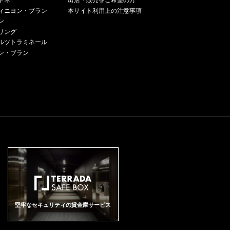
ドネ
出店・販売をご希望の方
は唯一無二です。唯一のセパー
と自然がもたらす素材を尊重し
ドウが熟し始め、数日後に続い
基盤を思い起こさせてくれるよ
散します。そして常に遍在する
ン。その上、より優れた年にし
ジュであるシャルドネ、唯一の
ィニヨン・ブラン
本サイト利用上の注意事項
た、夢のような逸品に仕上がる
た救いの雨 が涼しい気温をもた
うなワイン。それはまるで、大
白亜質の香り。雄大で生き生き
か出荷をしないこだわりが、唯
テロワールであるコート・デ・
ン
のです。ワインを育てる、とは
らし、慎重かつ確実にブドウが
胆な先見の明を持ったエメ・サ
とした口当たりは、塩味と爽快
一無二の所以です。その年の気
ブラン、唯一のクリュ、メニル
よく言ったもので、サロンが作
リング
完熟するための環境が整いま
ロンが、初の傑作を生み出した1
感の完璧 なバランスをもたら
候が起こす些細な出来事が、す
＝シュール＝オジェ、そしてビ
られる行程は、各ブドウの性格
ルツトラミネール
す。そして9月8日に収穫が始ま
905年まで、私たちをタイムスリ
し、テロワールの真髄を呼び起
べてを変えてしまう。そんな繊
ンテージとなる単一年のブド
や特徴を尊重しながら行う、最
る頃、ル·メニル·シュール·オジ
ン・ブラン
ップさせてくれます。 ル・メニ
こします。濃厚かつエレガント
細な環境が、サロンの気質を作
ウ。しかし、毎年生産するわけ
も繊細な教育とも言えるでしょ
ェ村には太陽が戻ってきまし
ル・シュール・オジェ村の単一
な味わいは豊満さと繊細さを同
り上げるのです。 サロン2013年
ではなく、最も優れた年のみビ
う。そしてこの教育、つまりワ
た。2015年の夏は、干ばつと日
クリュで育つシャルドネのみで
時に持ち合わせ、それは土地と
は、自然光の中でもキラキラと
ンテージとなるのが、唯一無二
インに本来備わった最良のもの
照に関しては記録的な年でし
作られたヴィンテージワイン
時間を語り続けています。 ヴィ
輝いて見えます。グラスの中
の所以です。 サロン2015、起源
を引き出す方法を実行するの
た。その結果、ブドウは見事に
は、最高の年にしか造られませ
ンテージ情報 長くまばゆい2015
で、黄金色がグリーンの反射と
45代目にあたるサロン2015は、
は、サロン造りに携わる人々に
成熟し、当時からすでに素晴ら
ん。当初、エメ・サロンは自分
年の夏 穏やかで雨の多い秋の後
交わり、まさに偉大なブラン・
再生や復活といった表現に同調
他なりません。サロン2007は 、
しいヴィンテージが約束されて
自身と友人たちのためだけにこ
に続いた冬は典型的で、霜が降
ド・ブランに特有の色合いを見
します。今まで大切にしてきた
天使のように愛らしく、育ちの
いたのです。
の特別なシャンパーニュを考案
りるのも稀でした。そして雨の
せます。白い花、リンデンフラ
基盤を思い起こさせてくれるよ
良い子供のようです。若さに輝
しました。しかし、瞬く間に192
多い春が訪れ、シャルドネは4月
ワー、ジャスミン、ベルガモッ
うなワイン。それはまるで、大
き、美しく華やかに成熟し続け
0年代の美食家たちの羨望の的と
14日から蕾を出します。5月中旬
トのピールがブーケを構成し、
胆な先見の明を持ったエメ・サ
ることでしょう。 ■テイスティン
なったのです。 ■テイスティング
から始まった干ばつは8月中旬ま
ル・メニル村で育つブドウに特
ロンが、初の傑作を生み出した1
グ■ グラスに注がれたサロン200
■ 抜栓した瞬間から、サロン201
で続き、 豊富な日照量と相まっ
有のミネラル感が際立ちます。
905年まで、私たちをタイムスリ
7は、淡いトーンの中でレモンイ
5は私たちの五感全てを魅了しま
て、シャンパーニュ地方はまば
繊細で深みのある性格を持った
ップさせてくれます。 ル・メニ
エロー、または緑色の反射光を
す。きらめくゴールドの色合い
ゆいばかりの気候条件を迎えま
ワインを生み出すテロワールの
ル・シュール・オジェ村の単一
もつ黄金色が私達の目を楽しま
はグリーンとシルバーのハイラ
した。シャルドネの開花は6月11
本性がよく表現されました。豊
クリュで育つシャルドネのみで
せてくれます。泡は繊細で敏
イトによって引き立てられ、き
日に始まります。8月に入ってブ
満で余韻の長い味わいは、口の
作られたヴィンテージワイン
捷。活気があってエネルギッシ
め細かい泡が優雅で刺激的に炸
ドウが熟し始め、数日後に続い
中で完璧なバランスを示し、壮
は、最高の年にしか造られませ
堅牢なセキュリティの貸金庫サービス
ュなサロン2007のイメージその
裂すると同時に、白い花、菩提
た救いの雨 が涼しい気温をもた
大な力強さを感じさせます。そ
ん。当初、エメ・サロンは自分
ものです。グラスからは、レモ
樹やスイカズラなどのはっきり
らし、慎重かつ確実にブドウが
の温かみは、しっかりとした骨
自身と友人たちのためだけにこ
ン、ライム、ゆず、早朝を思わ
としてデリケートなアロマが発
完熟するための環境が整いま