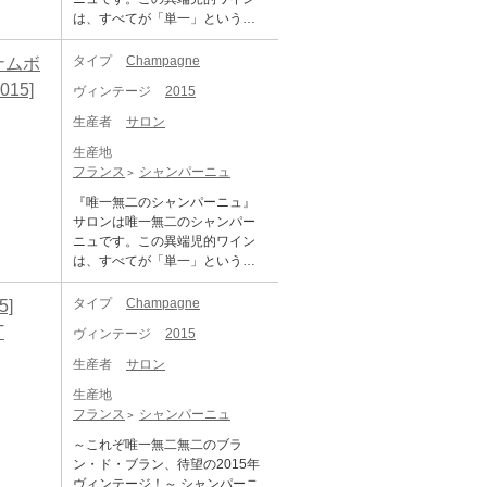
に叶えるシャンパーニュを生み
ージが入り、その上ブドウが最
は、すべてが「単一」という枠
出します。 当初は存在しなかっ
高の状態で収穫された年だけ
の中で誕生しました。エメ・サ
たブラン・ド・ブランを、独自
に、サロンが生まれるのです。
ロンというひとりの男が夢見た
タイプ
Champagne
グナムボ
の楽しみのためだけに製造し、
【稀少性と特性】 サロンの方針
シャンパーニュは、単一のテロ
それは1920年代に至るまで、世
2015]
によって、これまでに瓶詰めさ
ヴィンテージ
2015
ワール（コート・デ・ブラン地
の中に出回ることはありません
れたボトルのほぼすべてのヴィ
区）の単一のクリュ（メニル・
でした。 このシャンパーニュに
生産者
サロン
ンテージが、メニルのセラーで
シュール・オジェ村）で育つ、
は、1ヘクタールの区画「ジャル
眠り続けています。これは、継
生産地
単一ブドウ品種（シャルドネ）
ダン・サロン(サロンの庭園)」
承を尊重するメゾンの信念を表
フランス
シャンパーニュ
で造ったヴィンテージワインで
と、20世紀初頭にエメ・サロン
しています。20世紀を通して生
した。シャンパーニュはノンヴ
自身がメニル・シュール・オジ
『唯一無二のシャンパーニュ』
産されたヴィンテージの数が、
ィンテージであることが主流で
ェ村で選定した19の小規模な区
サロンは唯一無二のシャンパー
わずか37。これはワイン界では
すが、サロンには必ずヴィンテ
画で栽培されたブドウが使用さ
ニュです。この異端児的ワイン
異例の数といえるでしょう。 19
ージが入り、その上ブドウが最
れています。 複雑な味わいと繊
は、すべてが「単一」という枠
05年、ブラン・ド・ブランが誕
高の状態で収穫された年だけ
細さを存分に開花させるため、
の中で誕生しました。エメ・サ
生します。サロンのシャンパー
に、サロンが生まれるのです。
サロンは通常10年の間セラーで
ロンというひとりの男が夢見た
タイプ
Champagne
]
ニュは、たちまち流行最先端の
【稀少性と特性】 サロンの方針
熟成されます。 また、デゴルジ
シャンパーニュは、単一のテロ
スポットに登場します。ベル・
T
によって、これまでに瓶詰めさ
ヴィンテージ
2015
ュマン（澱抜き）が行われた後
ワール（コート・デ・ブラン地
エポック時代に大繁盛していた
れたボトルのほぼすべてのヴィ
もさらなる熟成は可能であり、
区）の単一のクリュ（メニル・
レストラン「マキシム」を筆頭
生産者
サロン
ンテージが、メニルのセラーで
気泡こそ弱くなるものの、ヘー
シュール・オジェ村）で育つ、
に、多くの老舗店がハウスシャ
眠り続けています。これは、継
ゼルナッツやモカなどの香ばし
生産地
単一ブドウ品種（シャルドネ）
ンパーニュとしてサロンを選抜
承を尊重するメゾンの信念を表
いフレーバーを纏います。 この
フランス
シャンパーニュ
で造ったヴィンテージワインで
しました。このシャンパーニュ
しています。20世紀を通して生
ようなフレーバーに出会うと、
した。シャンパーニュはノンヴ
は、シャルドネ種のみでつくら
～これぞ唯一無二無二のブラ
産されたヴィンテージの数が、
一瞬、サロンはオーク樽でベー
ィンテージであることが主流で
れるという、当時にしては非常
ン・ド・ブラン、待望の2015年
わずか37。これはワイン界では
スワインの醸造を行っていただ
すが、サロンには必ずヴィンテ
にめずらしい特性を持ち合わせ
ヴィンテージ！～ シャンパーニ