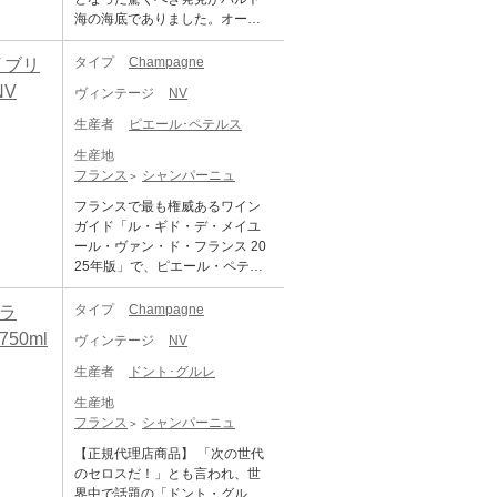
34%、ムニエ 22% ＜メゾン クリ
メゾン、シャルル・エドシック
海の海底でありました。オーラ
ュッグについて＞ メゾン クリュ
がじっくり寝かせた当たり年の
ンド諸島のすぐ南の海底深く
ッグは1843年、妥協のない哲学
ヴィンテージ・コレクションを
で、約200年前に沈んだ船内に残
タイプ
Champagne
 ブリ
と先見の明を持ったヨーゼフ・
ご用意しました。 世界中のシャ
されていた168本ものシャンパー
クリュッグにより、ランスで創
NV
ンパーニュファンを惹きつける
ヴィンテージ
NV
ニュが発見されました。さらに
業されました。 「シャンパーニ
トップ生産者の逸品を一堂に集
調査を進めた結果、これらのシ
ュの本質は歓びである」 という
生産者
ピエール･ペテルス
めた、まさに特別な福袋。優れ
ャンパーニュの製造年が1839年
信念のもと、ヨーゼフが夢見た
たヴィンテージの個性、卓越し
生産地
から1841年であることが分かり
のは、気候に左右されることな
た醸造技術、そして各生産者の
フランス
シャンパーニュ
ました。2010年11月には、沈没
く毎年最高のシャンパーニュを
哲学が生み出す唯一無二の味わ
船から回収されたボトルのうち1
造ること。 シャンパーニュ造り
フランスで最も権威あるワイン
いを存分にご堪能ください。 ※
0本が抜栓され、オーランド諸島
に対する極めて独創的なアプロ
ガイド「ル・ギド・デ・メイユ
総額\370,000相当、\120,000オ
の首都マリエハムンでワイン愛
ーチを貫いたヨーゼフは、ヴィ
ール・ヴァン・ド・フランス 20
フ！(税抜) ------------------------------
好家と報道関係者によるテイス
ンテージという概念を超えた最
25年版」で、ピエール・ペテル
-------------------------------------- 《セ
ティングが行われました。結
高に芳醇なシャンパーニュを作
スが見事3つ星に昇格しました!
ット内容》 【イニシャル S.A. ジ
果、これらのワインはまだ飲む
り上げることを目指しました。
【正規代理店商品】 ル・メニ
タイプ
Champagne
ブラ
ャック・セロス】 シャンパーニ
ことができることが明らかにな
そして、すべてのシャンパーニ
ル・シュール・オジェ、アヴィ
ュ地方のレコルタン・マニピュ
50ml
りました。これには集まった多
ヴィンテージ
NV
ュの個性を等しく尊重するとい
ーズ、クラマン、オジェなどコ
ランをけん引する偉大な蔵元ジ
くの人々が驚嘆し、シャンパー
う理念のもと、クリュッグが創
ート・デ・ブランのグラン・ク
ャック・セロス。かつてこの地
生産者
ドント･グルレ
ニュの高い品質基準を証明する
業されました。 以来、メゾンは6
リュの畑&リザーヴワインを贅沢
では難しいとされていたビオデ
ものとなりました。 【信濃屋が
世代にわたってヨーゼフの夢を
生産地
に50%近く使用したペテルスの
ィナミ農法を先駆けて取り入
厳選した直輸入シャンパーニュ
受け継ぎ、そのビジョンとサヴ
フランス
シャンパーニュ
スタンダード・キュヴェ！ ドメ
れ、また全醸造過程をバリック
を北海道の海で熟成】 信濃屋で
ォアフェールに磨きをかけてい
ーヌの歴史は、ガスパール・ペ
で行うなど、テルワールヘのリ
【正規代理店商品】 「次の世代
は自社輸入した高品質なシャン
ます。 ＜グランド・キュヴェに
テルス氏が、ぶどう栽培農家の
スペクトの結晶といえる強烈な
のセロスだ！」とも言われ、世
パーニュを北海道の積丹海域、
ついて＞ グランド・キュヴェは
娘ドゥエ女史と結婚したことに
個性を放つシャンパーニュを生
界中で話題の「ドント・グル