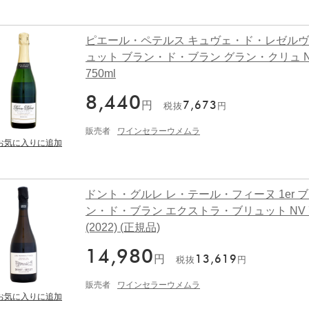
ピエール・ペテルス キュヴェ・ド・レゼルヴ
ュット ブラン・ド・ブラン グラン・クリュ 
750ml
8,440
円
7,673
税抜
円
販売者
ワインセラーウメムラ
ドント・グルレ レ・テール・フィーヌ 1er 
ン・ド・ブラン エクストラ・ブリュット NV 7
(2022) (正規品)
14,980
円
13,619
税抜
円
販売者
ワインセラーウメムラ