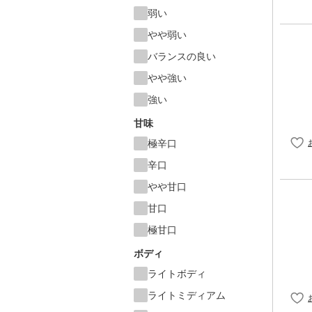
弱い
やや弱い
バランスの良い
やや強い
強い
甘味
極辛口
辛口
やや甘口
甘口
極甘口
ボディ
ライトボディ
ライトミディアム