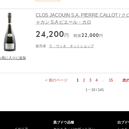
CLOS JACQUIN S.A. PIERRE CALLOT / 
ャカン S.A ピエール・カロ
24,200
円
22,000
税抜
円
販売者
ラ・ヴィネ ネットショップ
< 前のページ
1
2
3
4
15
次の
...
1 ~ 10 / 141
黒ブドウ品種
白ブド