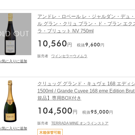
アンドレ・ロベール レ・ジャルダン・デュ
ル グラン・クリュ ブラン・ド・ブラン エク
ラ・ブリュット NV 750ml
10,560
円
9,600
税抜
円
販売者
ワインセラーウメムラ
クリュッグ グランド・キュヴェ 168 エディ
1500ml / Grande Cuvee 168 eme Edition Br
規品】専用BOX付き
104,500
円
95,000
税抜
円
販売者
TERRADA WINE オンラインストア
木箱保管可能