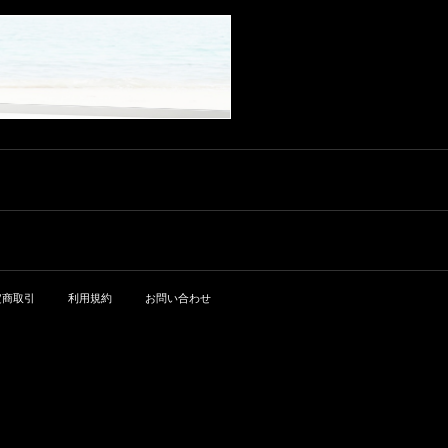
グルレ クラマン グラン・クリュ
rpinned by racy acidity and an a
ン・デュ・メニル グラン・クリ
醸造責任者エリック・ルベルの
リザーヴワインが使われてい
ブラン・ド・ブラン エクスト
mple, structuring chalky extract.
ュ ブラン・ド・ブラン エクスト
功績、そして、2006年からエリ
て、50%のリザーヴのうち最も
ラ・ブリュット 生産地：フラン
Adrien recalls 2022 as an easy v
ラ・ブリュット 生産地：フラン
ックの教えを受け継ぐ後継者ジ
古いもので1988年から継ぎ足し
ス シャンパーニュ 原産地呼称：
intage-hot and dry, without disea
ス シャンパーニュ 原産地呼称：
ュリー･カヴィルへの心温まる歓
を繰り返しているリザーヴも含
AOC. CHAMPAGNE ぶどう品
se pressure-offering a marked st
AOC. CHAMPAGNE ぶどう品
迎を表現するのにふさわしい見
まれています。さらに驚きなの
種：シャルドネ 100% アルコー
ylistic contrast to the chiseled wi
種：シャルドネ 100% アルコー
事な精度のシャンパーニュで
がペテルスの全ての畑がブレン
ル度数：12.0% 味わい：シャン
nes produced in 2021. Publishe
ル度数：12.5% 味わい：シャン
す。
ドされており、単一区画シェテ
パン スパークリングワイン 白 辛
d: Mar 13, 2026
パン スパークリングワイン 白 辛
ィヨンやモンジョリもこの中に
口 ワインアドヴォケイト：95+
口
は一部ブレンドされているそう
ポイント The Wine Advocate RP
です。」by.輸入元 ワイントゥス
95+ Reviewed by: Kristaps Karkli
タイル ■テクニカル情報■ 醸造：
ns Release Price: NA Drink Dat
グラン・クリュ100% キュヴェ(9
e: 2027 - 2037 Harvested betwe
0-95%) + タイユ(5-10%) ドサー
en September 11 and 14 and ma
ジュ：6-6.5g/l、リザーヴワイ
tured in wood (30% new), the lat
ン：50% 瓶熟：32ヶ月間以上 年
est NV Blanc de Blancs Grand C
間生産量125,000本 Pierre Peters
ru Cramant, based on the 2022 v
定商取引
利用規約
お問い合わせ
Cuvee de Reserve Blanc de Bla
intage and complemented by 3
ncs Grand Cru ピエール・ペテル
0% of a historical reserve, is, as
ス キュヴェ・ド・レゼルヴ ブラ
ever, sourced from two lieux-dits:
ン・ド・ブラン グラン・クリュ
La Garenne (planted in 1969 an
生産地：フランス シャンパーニ
d 1970), characterized by deep s
ュ 原産地呼称：AOC. CHAMPAG
oils of sand and clay, and Les Lo
NE ぶどう品種：シャルドネ 10
ngues Verges (planted in 1985),
0% アルコール度数：12.0% 味わ
with chalkier soils but lower yield