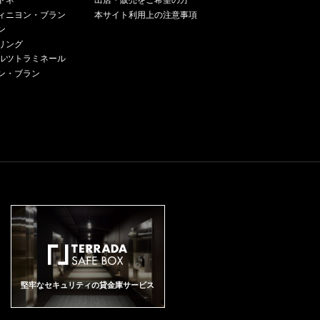
ドネ
出店・販売をご希望の方
で、パン・デピスやネクタリン
原産地呼称：AOC. CHAMPAGN
酸がバランスよく、エレガント
栓をお願いいたします。 海底で
2021収穫、残りソレラシステム
た最高に芳醇なシャンパーニュ
ンテージのみを注ぎ足しなが
ヴが30%。 畑：Cramantの2つの
を思わせる複雑な風味と、アヴ
ィニヨン・ブラン
本サイト利用上の注意事項
E ぶどう品種：シャルドネ 100%
な味わいとなっております。
熟成したことにより、ボトルや
でのリザーヴワイン） 醸造：2
を作り上げることを目指しまし
ら、ステンレスタンク、フード
区画をブレンド（約1ha、東向
ィズらしい豊富なミネラル感を
アルコール度数：12.5% 味わ
ン
「レ・ジャルダン・デュ・メニ
キャップシール、ラベルなどに
9％フレンチオークバリック、7
た。 そして、すべてのシャンパ
ル、セメントタンクで保管され
き、西向き。北、北西向き） - L
備えています。練れた蜜っぽい
い：シャンパン スパークリング
ル グラン・クリュ ブラン・ド・
藻や貝殻、砂など海のものが付
リング
1％ステンレスタンクにて発酵。
ーニュの個性を等しく尊重する
ています。 発酵は、10-11°Cと
a Garnne（ラ・ガレンヌ） - 0.5
果実味が口中に広がり、キメ細
ワイン 白 辛口 ワインアドヴォケ
ブラン エクストラ・ブリュッ
着しています。ボトルにより個
ルツトラミネール
10ヶ月間シュール・リー熟成。
という理念のもと、クリュッグ
いう低温で、かつ長期間ステン
5hl、石灰岩と砂質、厚みのある
かな泡立ちと香ばしい余韻が長
イト：95 ポイント The Wine Ad
ト」は、ほんのり黄色みがかっ
体差があります。 ワインの品質
瓶熟35ヶ月。ドサージュ4g/L。
ン・ブラン
が創業されました。 以来、メゾ
レス・タンクでリューディーご
土壌 - Les Longues Verges - 0.3
く続く甘美な仕上りに圧倒され
vocate RP 95 Reviewed by: Krist
た麦わら色。リンゴ、ロースト
には影響を与えないため、安心
CHAMPAGNE ANDRE ROBERT
ンは6世代にわたってヨーゼフの
とに行われ、スーティラージュ
5hl、白亜質土壌。東向き。樹齢
ます。
aps Karklins Release Price: NA
したアーモンド、はちみつ、ブ
してお楽しみいただけます。ご
LES HORIZONS BLANC DE BLA
夢を受け継ぎ、そのビジョンと
やバトナージュはせず、シュー
60年。 土壌：白亜質土壌 樹齢：
Drink Date: 2026 - 2037 The ne
リオッシュのアロマ。程よく熟
了承の上、お買い求め下さい。
NCS EXTRA BRUT アンドレ・
サヴォアフェールに磨きをかけ
ル・リーする事により深いアロ
55年 収量：60hl/ha 栽培：短梢
w NV Blanc de Blancs Premier C
した林檎の果実味。円みのある
ロベール レ・ホライズン ブラ
ています。 ＜クリュッグ グラン
マを出しています。 ■テイスティ
剪定、芽かき、手作業、ミニマ
ru Les Terres Fines is based on t
酸とミネラルがバランスよく感
ン・ド・ブラン エクストラ・ブ
ド・キュヴェについて＞ グラン
ングコメント■ レモン、洋梨、白
リスト(最小限のことだけを行
he 2022 vintage and was disgor
じられ、余韻には瑞々しい蜜の
リュット 生産地：フランス シャ
ド・キュヴェはクリュッグを代
い花の清涼感ある凛とした香り
う)、パリサージュ(ブドウをワイ
ged in January 2025 with a dosa
ニュアンスが広がります。 ■テク
ンパーニュ 原産地呼称：AOC. C
表するシャンパーニュ。 一次発
と、ナッツ、パン生地、アカシ
ヤーに留める作業)、低収量 醸
ge of 1.5 grams per liter. A blend
ニカル情報■ 葡萄品種：シャルド
HAMPAGNE ぶどう品種：シャル
酵は全てオークの小樽で行わ
アの花を上品に感じます。フレ
造：バリックを使用して、自然
from Cuis and Grauves, aged in
ネ100％（68％2020収穫、残り
ドネ 100% アルコール度数：12.
れ、10年にわたる収穫年の異な
ッシュさとまろやかさが共存す
酵母で発酵。マロラクティック
228-liter barrels (around 25% ne
ソレラシステムでのリザーヴワ
5% 味わい：シャンパン スパー
る120種類以上のワインをブレン
る口当たり。ピュアでエレガン
発酵は完全に行う。 4000kgの空
w) and complemented by 30% w
イン） 醸造：51％フレンチオー
クリングワイン 白 辛口
ドし、単一年のワインだけでは
トな酸味とミネラル風味が味わ
気圧式プレス機使用。濾過はす
ine from a perpetual reserve dati
クバリック、49％ステンレスタ
表現できない豊かな味わいと香
いに奥深さをもたらし、余韻に
るが清澄はしない。 熟成：バリ
ng back to 1986, it soars from the
ンクにて発酵。10ヶ月間シュー
りを実現しています。 ◆クリュ
は特徴的な塩味とクリーミーさ
ック10ヶ月 (新樽25%)、瓶熟21
glass with a bouquet of dried whi
ル・リー熟成。瓶熟43ヶ月。ド
ッグ グランド・キュヴェ 168 エ
が続きます。 「私も勘違いして
ヶ月 生産本数：5500本 瓶詰め：
te flowers, lemon oil, peach, toas
サージュ3g/L。 CHAMPAGNE A
ディションについて クリュッグ
いたのですが、フラッグシップ
2023年5月 デゴルジュマン：202
ted bread and smoke. Full-bodie
NDRE ROBERT LES JARDINS
グランド・キュヴェ 168エディ
は単一区画のシェティヨンでは
5年6月 ドサージュ：1g/L Dhond
d and concentrated, layered and
堅牢なセキュリティの貸金庫サービス
DU MESNIL GRAND CRU BLAN
ションは、2012年に収穫された
なく、1番お手頃なこのスタンダ
t Grellet Cramant Grand Cru Bla
slightly more incisive than Roc S
CS DE BLANC EXTRA BRUT ア
ブドウが使用されています。 今
ード・キュヴェとのこと。キュ
nc de Blancs Extra Brut ドント・
olare of the same base, it is unde
ンドレ・ロベール レ・ジャルダ
も裏で支える元クリュッグ最高
ヴェ・ド・レゼルヴには贅沢な