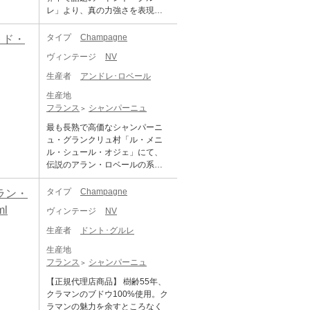
水深16mに1年間海底熟成を行い
クリュッグを代表するシャンパ
より、1858年にぶどう栽培専業
み出し、同地を代表する蔵元と
レ」より、真の力強さを表現し
ました。海底に沈める事で一般
ーニュ。 一次発酵は全てオーク
農家として始まりました。その
して君臨しています。 イニシャ
た“キュイ”の10区画のブレンドで
的な熟成のメカニズム同様に
の小樽で行われ、10年にわたる
後、息子のルイ・ジョセフ・ペ
ルは、アヴィズ、クラマン、オ
造られるアドリアン渾身の作！
タイプ
Champagne
・ド・
「近い分子構造の変化」が起き
収穫年の異なる120種類以上のワ
テルス氏の代まで続きました。 1
ジェ村のグラン・クリュの葡萄
ドント・グルレはコート・デ・
ていると科学的な知見から考え
インをブレンドし、単一年のワ
946年にピエール氏は、ドメーヌ
ヴィンテージ
NV
を使用し、古典的な樽発酵・樽
ブランの中心部アヴィーズとそ
られています。海に沈めると
インだけでは表現できない豊か
名を自身の名前『ピエール・ペ
熟成で仕込まれるブラン・ド・
の東に隣接するフラヴィニーの
様々な要因はありますが一番有
生産者
アンドレ･ロベール
な味わいと香りを実現していま
テルス』に変更しましました。1
ブラン。美しい酸とピュアなエ
間にある小さなワイナリーであ
力なメカニズムは、波動による
す。 1845年に収穫したブドウを
967年、ピエール氏は息子のフラ
キス分を湛え、色彩豊かにテロ
生産地
る。創立は1986年で現当主アド
細かい振動が瓶の中のアルコー
中心に構成されたものをエディ
ンソワ氏にドメーヌを相続し、
ワールを表現した多層的かつ複
フランス
シャンパーニュ
リアンの両親の結婚がきっかけ
ル分子と水分子に作用し変化す
ション1とし、2018年よりグラン
自社畑も20haまでに拡大しまし
雑甘美な、まさに唯一無二とい
であった。父方のドント家はも
るからだと言われています。海
最も長熟で高価なシャンパーニ
ド・キュヴェとロゼの表ラベル
た。相続で分割されていたレ・
える味わいです。 【ミレジメ 20
ともとベルギーの農家を起源と
底熟成ワインは一つ一つが丁寧
ュ・グランクリュ村「ル・メニ
には、エディション番号が印字
シェティヨンの畑も1.2haまで再
16 エグリ・ウーリエ】 ジャッ
し、1960年代にセザンヌのエリ
に保管され、最適な環境下で熟
ル・シュール・オジェ」にて、
されています。 メゾン クリュッ
購入しました。2007年、3代目と
ク・セロスと肩を並べる、レコ
アに畑を購入、一方で母方のグ
成されています。そのため同じ
伝説のアラン・ロベールの系譜
グは創設者ヨーゼフ・クリュッ
してロドルフ・ペテルス氏がド
ルタン・マニピュランの雄エグ
ルレ家はキュイ-クラマンの出身
ワインでも一度として同じもの
を継ぐRM！ アンドレ・ロベール
グの夢を絶えず引き継ぐ新たな
メーヌを引き継ぎました。1970
リ・ウーリエ。徹底した有機栽
であった。両家がそれぞれ所有
はありません。ぜひ、この機会
は、シャルドネの銘醸地ル・メ
「エディション」を造り続ける
タイプ
Champagne
ラン・
年生まれのロドルフ氏は、著名
培と新樽発酵を行うその独特な
していた1haずつを合わせての2h
に海の神秘に包まれた特別なワ
ニル・シュール・オジェにて、
ことで、彼の夢に敬意を表して
な醸造家ジャック・ペテルス氏
造りで、アンボネイを中心とし
l
aの規模で当初はスタートした
ヴィンテージ
NV
インをお試しください。 『海底
シャンパーニュを造り続けてい
います。 ＜ご注意＞ ※転売は固
(ヴーヴ・クリコの元醸造長)を叔
た黒葡萄の美点を見事に表現し
が、3倍の6haまで成長した。 現
で1年間熟成させた自然派シャン
るレコルタン・マニピュランで
くお断りいたします。転売が発
父に持ち、とても恵まれた環境
生産者
ドント･グルレ
た味わいのシャンパーニュを生
在は2012年からワイン造りに携
パーニュ』 1681年にドンペリニ
す。1961年に、初代オーナーで
覚した場合、次回以降のご注文
で育ちました。現在では、多く
み出し、世界的に高い評価を受
わっているアドリアンが二代目
ョン僧がシャンパーニュ造りを
生産地
あるアンドレ・ロベールが畑を
をキャンセルさせていただくこ
のコンサルタントも手掛けるな
けています。 特にミレジメは近
として指揮を執っている。彼は2
始めたと言われる修道院のある
フランス
シャンパーニュ
相続したことでワイナリーが始
とがございます。 ※本商品に
ど、メニルを代表するシャンパ
年専門誌でも満点の評価を受け
1歳という若さで両親からワイナ
聖地オーヴィレール村。その村
まります。パーカー5つ星生産者
は、化粧箱は付属しておりませ
ーニュの醸造家としての地位を
【正規代理店商品】 樹齢55年、
る注目のキュヴェ。瓶熟成期間
リーを引き継ぎ、情熱を持った
の1級畑の手摘みで収穫されたシ
「アラン・ロベール」とは親戚
ん。
確立しています。 「キュヴェ・
クラマンのブドウ100%使用。ク
も非常に長く、約100カ月間行わ
職人気質の友人たちとの交流を
ャルドネのみから造られるブラ
関係であり、現在のオーナーで
ド・レゼルヴ ブラン・ド・ブラ
ラマンの魅力を余すところなく
れます。2016年は完熟した洋梨
通してノウハウを学び、独学で