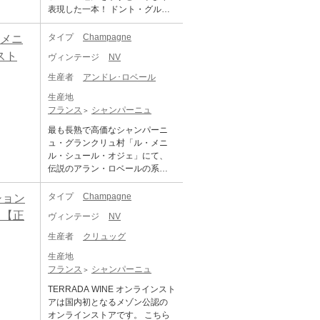
ン・ド・ブラン。芳醇でエレガ
あるクレールは、アラン・ロベ
ン グラン・クリュ」は、ル・メ
表現した一本！ ドント・グルレ
やマーマレードを思わせるアロ
自分のやり方を見つけていっ
ントな香味と繊細な泡立ちが楽
ールの従姪にあたります。 畑は5
ニル・シュール・オジェ、アヴ
はコート・デ・ブランの中心部
マに、スパイシーなニュアンス
た。こうした知見から導き出さ
しめる辛口のシャンパーニュで
つの村に点在しており、半分以
ィーズ、クラマン、オジェのグ
アヴィーズとその東に隣接する
がアクセントとなった芳醇な香
タイプ
Champagne
・メニ
れた彼のフィロソフィーは、土
す。 海底での熟成において、沈
上はワイナリーがあるル・メニ
ラン・クリュのシャルドネを使
フラヴィニーの間にある小さな
りが魅力的。力強く鮮やかな果
壌を生かすこと、完熟したブド
める海域や水深により熟成の環
スト
ル・シュール・オジェ村にあり
ヴィンテージ
NV
用。所有する全ての区画の葡萄
ワイナリーである。創立は1986
実味と後半にかけて広がる緊張
ウを収穫すること、樽を用いて
境により、熟成による味わいの
ます。残りの半分がオジェ村、
をブレンド。一言で表現する
年で現当主アドリアンの両親の
感のある味わいのコントラスト
醸造することそしてドサージュ
生産者
アンドレ･ロベール
変化も変わります。北海道は多
ヴェルテュ村、キュイ村、エト
と、「SALINITE＝塩気」とペテ
結婚がきっかけであった。父方
が素晴らしい、まさに極上の逸
を控えめにすることの4つであ
くの海域（海、汽水湖、海峡な
レシー村にあり、合わせて65の
ルス氏は表現。1988年から注ぎ
生産地
のドント家はもともとベルギー
品です。 【ブリュット・コレク
る。 「レ・テール・フィーヌ 1e
ど）に囲まれ、様々な海底熟成
区画を所有、その約85%がグラ
足されている、リザーヴワイン
フランス
シャンパーニュ
の農家を起源とし、1960年代に
ション・クレイエール 1985 シャ
r ブラン・ド・ブラン」は、キュ
の条件を揃えており同じワイン
ン・クリュまたはプルミエ・ク
を50%も使用した贅沢なシャン
セザンヌのエリアに畑を購入、
ルル・エドシック】 エドシック
イの複数区画のブレンドで作ら
最も長熟で高価なシャンパーニ
でも、それぞれの海域や季節に
リュです。 「ワインのポテンシ
パーニュです。 平均樹齢は35年
一方で母方のグルレ家はキュイ-
を名乗る３つの有名なメゾンの
れるシャルドネ100%のブラン・
ュ・グランクリュ村「ル・メニ
より、熟成の仕方も変わってき
ャルを最大限発揮させる」こと
で、65年を超える老木もありま
クラマンの出身であった。両家
１つであり、シャンパン・チャ
ド・ブラン。柑橘類の果皮、ミ
ル・シュール・オジェ」にて、
ます。海底では、太陽の紫外線
をモットーに、栽培は極力人の
す。10年以上リュット・レゾネ
がそれぞれ所有していた1haずつ
ーリーでも知られるシャルル・
ネラル、アプリコットの種やフ
伝説のアラン・ロベールの系譜
も届かず、水温や湿度なども変
手を介入させず、環境に配慮し
を行い、4通りの栽培を行ってい
を合わせての2haの規模で当初は
エドシック。多年度のリザーヴ
ローラルのアロマにしっかりと
を継ぐRM！ アンドレ・ロベール
わってきます。また海底地形の
た農法を行っております。また
ます。また近年の主流となって
スタートしたが、3倍の6haまで
ワインを贅沢にブレンドし、エ
した張りのある生き生きとした
は、シャルドネの銘醸地ル・メ
潮の流れ、船が通ったり風が吹
タイプ
Champagne
ション
醸造においては、クラシカルな
いるクローン・セレクションで
成長した。 現在は2012年からワ
ドシックの中でもひと際豪華な
印象。エネルギッシュで力強
ニル・シュール・オジェにて、
いたりと、多くの振動など大き
手法を用い、多くのキュヴェで
はなく、マサル・セレクション
ut 【正
イン造りに携わっているアドリ
シャンパーニュを生み出してい
ヴィンテージ
NV
く、レモンのコンフィに加えて
シャンパーニュを造り続けてい
く環境が変わります。繊細なボ
樽発酵を行っております。 ル・
(代々引き継がれてきた自分の畑
アンが二代目として指揮を執っ
ます。 こちらは1985年の優良ヴ
アーモンドやブリオッシュが溶
るレコルタン・マニピュランで
トルを守り、なおかつ波動によ
メニル・シュール・オジェ村の
生産者
クリュッグ
で、時間をかけて優良な株を選
ている。彼は21歳という若さで
ィンテージを、メゾンの歴史的
け込むフレーバーが口内を満た
す。1961年に、初代オーナーで
る熟成を妨げないように、最新
土壌は、石灰質が豊富な土壌の
定。それを苗木として使用する
両親からワイナリーを引き継
な白亜質セラーで長い歳月をか
す。キュイのシャルドネが持つ
生産地
あるアンドレ・ロベールが畑を
の注意を払い梱包して海底にて
ため、しっかりとしたミネラル
方法)にこだわっています。ロド
ぎ、情熱を持った職人気質の友
けて熟成させた特別な1本です。
鋼の切れ味がはっきりと表現さ
フランス
シャンパーニュ
相続したことでワイナリーが始
熟成をしました。そんな海底の
感とシャープな酸が特徴的で
ルフ氏は「シャルドネはひとつ
人たちとの交流を通してノウハ
熟した黄桃やミラベル、ドライ
れている、まさに「職人のシャ
まります。パーカー5つ星生産者
特別な環境で熟成されたため、
す。アンドレ・ロベールのシャ
TERRADA WINE オンラインスト
ではない」と語ります。代々ペ
ウを学び、独学で自分のやり方
フルーツ、ヘーゼルナッツ、
ンパーニュ」。 ■テクニカル情報
「アラン・ロベール」とは親戚
通常のワインにはない独特の風
ンパーニュも、石灰質由来の硬
アは国内初となるメゾン公認の
テルス家が守ってきた「様々な
を見つけていった。こうした知
栗、スパイスの複雑な香りが幾
■ ブドウ品種：シャルドネ 100%
関係であり、現在のオーナーで
味や香りが楽しめます。 海底熟
質なミネラルと、フレッシュな
オンラインストアです。 こちら
特徴を持つシャルドネ種」を引
見から導き出された彼のフィロ
重にも広がり、口中では熟成感