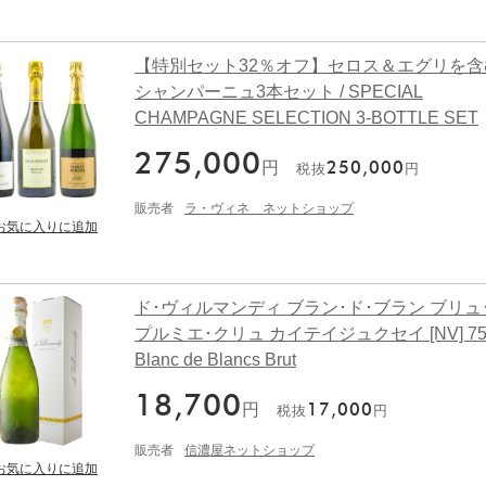
【特別セット32％オフ】セロス＆エグリを含
シャンパーニュ3本セット / SPECIAL
CHAMPAGNE SELECTION 3-BOTTLE SET
275,000
円
250,000
税抜
円
販売者
ラ・ヴィネ ネットショップ
ド･ヴィルマンディ ブラン･ド･ブラン ブリュ
プルミエ･クリュ カイテイジュクセイ [NV] 750
Blanc de Blancs Brut
18,700
円
17,000
税抜
円
販売者
信濃屋ネットショップ