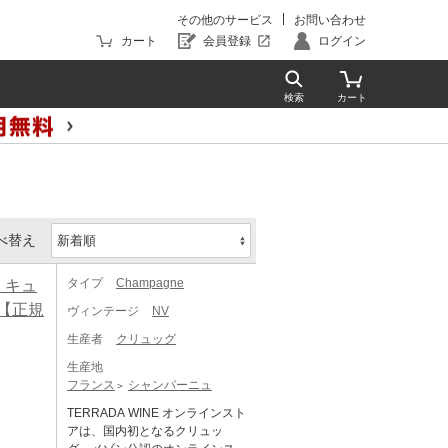
その他のサービス
お問い合わせ
カート
会員登録
ログイン
べ替え
タイプ
Champagne
・キュ
ト【正規
ヴィンテージ
NV
生産者
クリュッグ
生産地
フランス
シャンパーニュ
TERRADA WINE オンラインスト
アは、国内初となるクリュッ