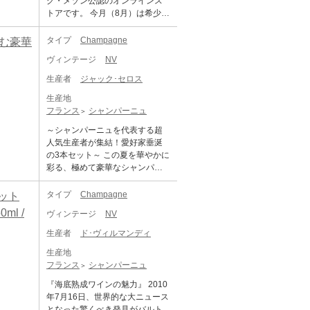
グ・メゾン公認のオンラインス
トアです。 今月（8月）は希少な
特別商品をご案内いたしますの
で、ぜひご注目ください。 こち
タイプ
Champagne
む豪華
らでは、大人気のクリュッグ グ
ヴィンテージ
NV
ランド・キュヴェ 173 エディシ
ョンを期間限定・特別価格でご
生産者
ジャック･セロス
案内いたします。 ＜セット内容
生産地
＞ クリュッグ グランド・キュヴ
フランス
シャンパーニュ
ェ 173 エディション ×6本 ◆ク
リュッグ グランド・キュヴェ 17
～シャンパーニュを代表する超
3 エディションについて クリュ
人気生産者が集結！愛好家垂涎
ッグ グランド・キュヴェ 173 エ
の3本セット～ この夏を華やかに
ディションは、13年の異なる収
彩る、極めて豪華なシャンパー
穫年 から、150種類ものワイン
ニュ3本セットをご用意しまし
をブレンド。最も古いワインで2
た！ 1本は、シャンパーニュのカ
タイプ
Champagne
ット
001年から、最も新しいもので20
リスマとして世界中の愛好家を
ml /
17年のワインが使用されていま
ヴィンテージ
NV
魅了するジャック・セロスのブ
す。 今回の173 エディションの
ラン・ド・ブラン。もう1本は、
生産者
ド･ヴィルマンディ
ブレンドのうち、リザーブワイ
セロスと並び小規模生産者の頂
ンが全体の31%を占めており、
生産地
点に君臨するエグリ・ウーリエ
クリュッグ グランド・キュヴェ
フランス
シャンパーニュ
が手掛けるヴィンテージ・シャ
に欠かせない豊潤さや柔らかな
ンパーニュ。そしてもう1本に
『海底熟成ワインの魅力』 2010
印象を際立たせています。 ピ
は、長期熟成による奥行きある
年7月16日、世界的な大ニュース
ノ・ノワール 44%、シャルドネ
味わいで高い評価を集める名門
となった驚くべき発見がバルト