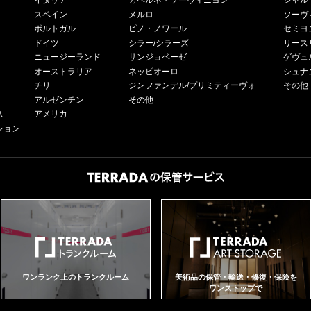
イタリア
カベルネ・ソーヴィニヨン
シャル
スペイン
メルロ
ソーヴ
ポルトガル
ピノ・ノワール
セミヨ
ドイツ
シラー/シラーズ
リース
ニュージーランド
サンジョベーゼ
ゲヴュ
オーストラリア
ネッビオーロ
シュナ
チリ
ジンファンデル/プリミティーヴォ
その他
アルゼンチン
その他
ス
アメリカ
ション
ワンランク上のトランクルーム
美術品の保管・輸送・修復・保険を
ワンストップで