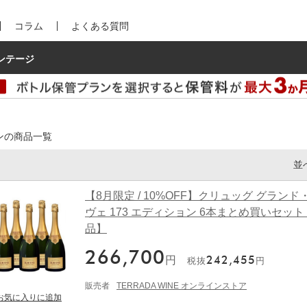
コラム
よくある質問
ンテージ
ンの商品一覧
並
【8月限定 / 10%OFF】クリュッグ グランド
ヴェ 173 エディション 6本まとめ買いセッ
品】
266,700
円
242,455
税抜
円
販売者
TERRADA WINE オンラインストア