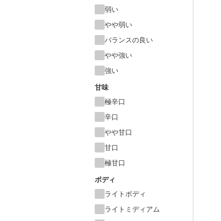
弱い
やや弱い
バランスの良い
やや強い
強い
甘味
極辛口
辛口
やや甘口
甘口
極甘口
ボディ
ライトボディ
ライトミディアム