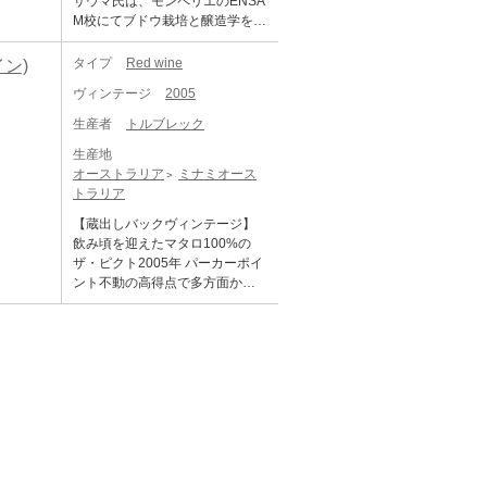
サウマ氏は、モンペリエのENSA
M校にてブドウ栽培と醸造学を学
びました。その後、約6年間にわ
たり、フランス各地、およびカ
タイプ
Red wine
イン)
リフォルニアで、栽培と醸造の
ヴィンテージ
2005
仕事に従事しました。古くから
伝わる伝統的な栽培、醸造、熟
生産者
トルブレック
成に大いに興味を持ち、刺激を
生産地
受けました。ロテム夫人は、チ
オーストラリア
ミナミオース
ーズの生産をしている家の出身
トラリア
です。ハイファの技術学校とデ
ィジョンのENESAD校で栽培に
【蔵出しバックヴィンテージ】
ついて、特にワイン造りについ
飲み頃を迎えたマタロ100%の
て多くを学びました。そして、
ザ・ピクト2005年 パーカーポイ
卒業時にコート・ドールのワイ
ント不動の高得点で多方面から
ンについての論文を書き上げ、
注目を集めるオーストラリア最
その論文は、フランス農業アカ
高の作り手トルブレック。創立
デミーよりナショナル・プライ
者デイヴィッド・パウエルによ
ズを受賞しました。 その後、ブ
り1994年に設立されました。設
ルゴーニュとカリフォルニアで
立のきっかけは、1992年に当時
ワイン造りの経験を数年積みま
ロックフォードで働いていたデ
した。サウマ氏は、これらの経
イヴィッド・パウエルが乾地農
験を基に構築した自身の考えを
法で育つ古いブドウ畑を見出だ
実現するために、ロテム夫人と
し、手入れをし始めたことに端
小さなセラーを造り、1999年に
を発します。見つけた当時は殆