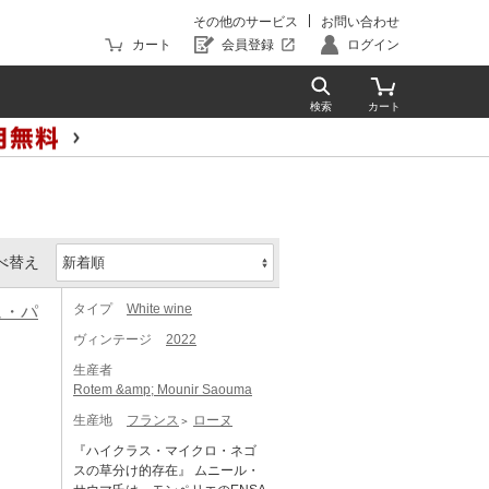
その他のサービス
お問い合わせ
カート
会員登録
ログイン
べ替え
タイプ
White wine
ュ・パ
ヴィンテージ
2022
生産者
Rotem &amp; Mounir Saouma
生産地
フランス
ローヌ
『ハイクラス・マイクロ・ネゴ
スの草分け的存在』 ムニール・