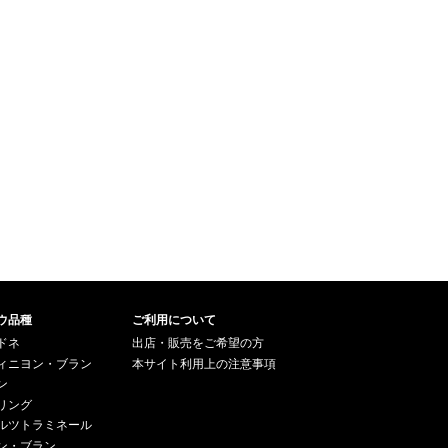
ヌフ・デュ・パプ・ルージュ
果汁を流した後、優しくバスケ
ル・プティ・リーヴル・ダン
ットプレスし、新樽100%のフレ
ナ・マグダレーナ[2019] マグナ
ンチオークの樽でゆっくりとマ
ム（1500ML） 1本 上級キュ
ロラクティック発酵をさせ、2年
ヴェであるシャトー・ヌフ・デ
間熟成。最も仕上がりの良い樽
ュ・パプ・クロ・サウマ・アリ
だけを選別してブレンドし、無
オソのフリーランジュースのみ
濾過・無清澄で瓶詰。 年間生産
を使用。グルナッシュ単一で表
量：約120ケースのみ アルコー
現するロテム & ムニール・サウ
ル：14.6% pH：3.68 酸：6.78g/
マによる渾身のトップキュヴ
L 収穫：5月中旬 Torbreck The Pi
ェ！ ・シャトーヌフ・デュ・パ
ct トルブレック ザ・ピクト 生産
プ・ルージュ ピニャン ムールヴ
地：オーストラリア 南オースト
ェードル・エルヴェ・アン・ア
ラリア州 バロッサ・ヴァレー 原
ンフォール[2022]（1500ML）
産地呼称：GI. BAROSSA VALLE
1本 銘醸地ピニャンにおいてム
Y ぶどう品種：マタロ 100% (ム
ールヴェードル単一で表現する
ールヴェードル 100%) 味わい：
特別なキュヴェ！ 【担当者コメ
赤ワイン 辛口 フルボディ ワイン
ント】非常に希少なロテム & ム
ウ品種
アドヴォケイト：96 ポイント R
ご利用について
ニール・サウマのマグナムセッ
obertParker #205 2013年2月(飲
ドネ
出店・販売をご希望の方
トになります。限定1セットのみ
み頃:2013～2020年) 深いガーネ
ィニヨン・ブラン
本サイト利用上の注意事項
です。
ット色。ブラックベリー、チェ
ン
リーに、ダークチョコレート、
リング
リコリス、エスプレッソの風味
ルツトラミネール
を混ぜたような実に華やかな香
ン・ブラン
り。恰幅が良く芳醇で表情豊か