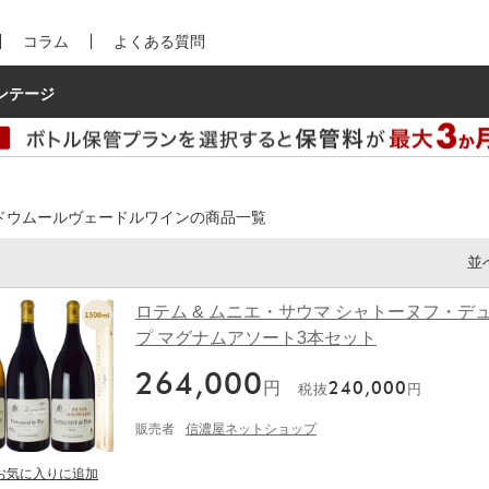
コラム
よくある質問
ンテージ
ドウムールヴェードルワインの商品一覧
並
ロテム & ムニエ・サウマ シャトーヌフ・デ
プ マグナムアソート3本セット
264,000
円
240,000
税抜
円
販売者
信濃屋ネットショップ