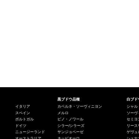
黒ブドウ品種
白ブド
イタリア
カベルネ・ソーヴィニヨン
シャル
スペイン
メルロ
ソーヴ
ポルトガル
ピノ・ノワール
セミヨ
ドイツ
シラー/シラーズ
リース
ニュージーランド
サンジョベーゼ
ゲヴュ
オーストラリア
ネッビオーロ
シュナ