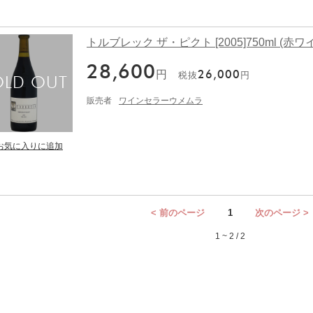
トルブレック ザ・ピクト [2005]750ml (赤ワ
28,600
円
26,000
税抜
円
販売者
ワインセラーウメムラ
< 前のページ
1
次のページ >
1 ~ 2 / 2