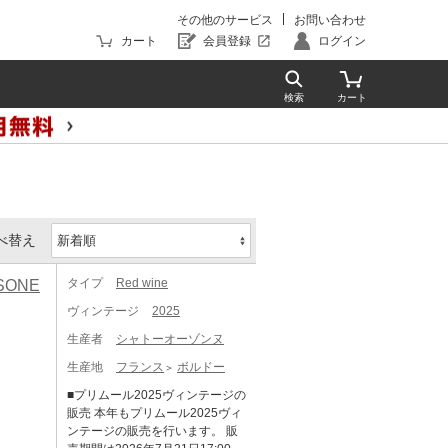
その他のサービス
お問い合わせ
カート
会員登録
ログイン
べ替え
タイプ
Red wine
SONE
ヴィンテージ
2025
生産者
シャトーオーゾンヌ
生産地
フランス
ボルドー
■プリムール2025ヴィンテージの
販売 本年もプリムール2025ヴィ
ンテージの販売を行います。 販