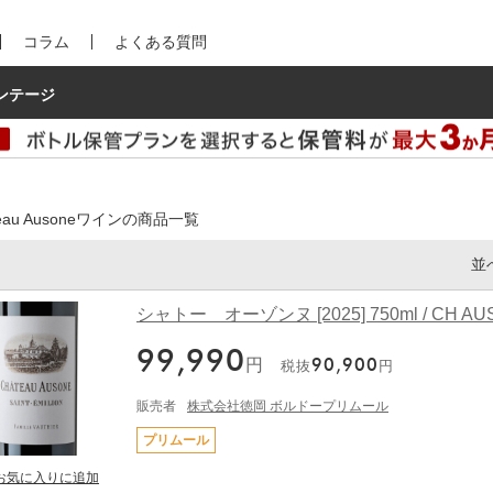
コラム
よくある質問
ンテージ
teau Ausoneワインの商品一覧
並
シャトー オーゾンヌ [2025] 750ml / CH AU
99,990
円
90,900
税抜
円
販売者
株式会社徳岡 ボルドープリムール
プリムール