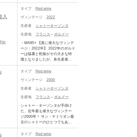
ベルに落ち込んでいます。前年
グ） ・AG 点 (アントーニオ・ガ
ミリオンの頂点に君臨するシャ
の天候による水分ストレスなど
ッローニ) ・TERRADA WINE ST
トーです。オーゾンヌの名は4世
タイプ
Red wine
が要因とされていますが、生産
ORAGEへのお預け入れが可能で
紀の詩人でローマ皇帝グラティ
箱入
ヴィンテージ
2022
量が限定的なヴィンテージとな
す。 ・TERRADA WINE STORA
アヌスの下で執政官まで務めた
ります。 赤ワインは総じて非常
GE 限定サービス「木箱保管」 対
マグヌス・アウソニウスの名に
生産者
シャトーオーゾンヌ
に品質が良く、濃厚で骨格があ
象商品です。 ・日本への輸送は
由来し、退官後晩年を過ごした
りながらもエレガントで、純粋
生産地
フランス
ボルドー
低温管理された船便（リーファ
と伝えらるサンテミリオンにあ
な果実味を備えています。 タン
ー輸送）を使用します。 ・表示
った別荘がこのシャトーの起源
ils
・WA95+ 【真に偉大なヴィンテ
ニンは総じて量が多く、長期熟
価格は各種輸入費用や税金を含
です。南東向き石灰岩プラトー
ージ：2022年】 2022年のボルド
成のポテンシャルの高さを強く
めた総額です、追加費用はござ
と粘土石灰質コートに広がる7ヘ
ーは猛暑と乾燥がその大きな特
感じさせます。 また、白ワイン
いません。 ・写真はイメージで
クタールの葡萄畑は、あらゆる
徴となりましたが、各生産者は
も大変すばらしいヴィンテージ
す。 シャトー・オーゾンヌはシ
気象条件に対応することができ
最終的に驚くべき深みと濃縮度
です。 完熟ブドウ由来のアロマ
ュヴァル・ブランと並びサンテ
るサンテミリオン最高のテロワ
に、逆説的とも言えるフレッシ
タイプ
Red wine
u
ティックさと、早い収穫によっ
ミリオンの頂点に君臨するシャ
ールと考えられ、猛暑や干ばつ
ュさとエレガンスを兼ね備えた
て維持された活き活きとした酸
トーです。オーゾンヌの名は4世
ヴィンテージ
2000
時には保水性の高い土壌が水分
素晴らしいワインを生み出しま
との対比が素晴らしい仕上がり
紀の詩人でローマ皇帝グラティ
を供給し、斜面を取り囲むよう
した。一般的に偉大なヴィンテ
生産者
シャトーオーゾンヌ
です 純度、複雑さ、バランスを
アヌスの下で執政官まで務めた
に切り立つ石灰岩が城壁のよう
ージの条件として、迅速で均一
兼ね備えたバランスで、申し分
マグヌス・アウソニウスの名に
な役割を果たして北風を遮断し
生産地
フランス
ボルドー
な開花と結実、温暖な春と初夏
のない素晴らしいアロマとボデ
由来し、退官後晩年を過ごした
冷害から畑を守ります。また南
の乾燥した天候、生育期間の適
ィを備えております。 --------------
シャトー・オーゾンヌが手掛け
と伝えらるサンテミリオンにあ
東向きの斜面には太陽が燦燦と
度な水分ストレス、最適な状態
----------- ※写真はイメージとなり
た、近年最も偉大なヴィンテー
った別荘がこのシャトーの起源
降り注ぎ葡萄が完璧に熟するの
で熟した果実、そして収穫時の
ます。エチケットなど変更とな
ジ2000年！ サン・テミリオン最
です。南東向き石灰岩プラトー
です。平均樹齢は50年を超え、
乾燥と寒暖差、が挙げられます
る場合がございます。 ※説明の
古のシャトーのひとつでもある
と粘土石灰質コートに広がる7ヘ
最高樹齢100年にまで達するカベ
が、2022年ヴィンテージはその
内容はAI翻訳による和訳を掲載し
オーゾンヌは、 ポムロールに近
クタールの葡萄畑は、あらゆる
ルネ・フランとメルローは半々
全てを満たしたグレートヴィン
ております。 ※クール便にてお
い場所に位置し、サン・テミリ
気象条件に対応することができ
タイプ
Red wine
u
の割合でしたが、地球温暖化で
テージとなりました。 春先は温