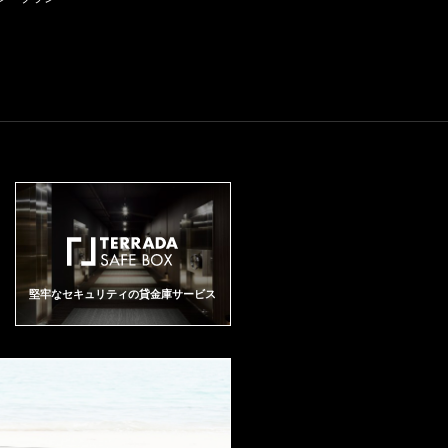
然環境の中、優れたテロワール
は思います。約1200ケース生産
となりました。 2025年のアッサ
ず(例えば収量の低減、完熟した
を持ちながらも、非常に軽やか
と人間の経験と叡智、そしてぶ
のこのワインは20-50年くらい熟
ンブラージュは、カベルネ・フ
ブドウの使用、タンクではな
でエネルギッシュ。タンニンは
どうの生命力と順応性が共鳴し
成させると真価を味わえること
ラン65%、メルロー30%、カベ
く、小樽でのマロラクティック
きわめて繊細で緻密に磨かれ、
て誕生した奇跡の年となりまし
でしょう。
ルネ・ソーヴィニヨン5%。グラ
発酵など)、その結果、ここの並
透明感のある果実とともに滑ら
た。 【シャトー・オーゾンヌ】
スから立ち上がるのは、ラズベ
外れたテロワールがよりよく表
かなテクスチャーを形成してい
シャトー・オーゾンヌはシュヴ
リーやマルベリーといった繊細
現されるワインが出来上がって
ます。フィニッシュは明るく正
ァル・ブランと並びサンテミリ
な赤系果実に、ミントやバラの
います。2006年オーゾンヌは新
確で、長く伸びやかな余韻を伴
オンの頂点に君臨するシャトー
花びら、ブラッドオレンジを思
樽100%の使用にもかかわらず、
い、このワインの純度と精緻さ
です。オーゾンヌの名は4世紀の
わせる複雑で華やかなアロマ。
アロマに木の香りを醸し出して
を印象づけます。 シャトー・オ
詩人でローマ皇帝グラティアヌ
香りは極めて洗練され、空気に
いません。なめらかな舌触り、
ーゾンヌ2025。それは、凝縮と
スの下で執政官まで務めたマグ
触れることで徐々に層を成して
ミディアムからフルボディ、ス
しなやかさ、力強さと優雅さと
ヌス・アウソニウスの名に由来
広がります。口に含むと、ミデ
ケールの大きさ、ふくよかさ、
いう対照的な要素が見事に調和
し、退官後晩年を過ごしたと伝
ィアムからフルボディの豊かさ
フレーヴァーやニュアンスに深
したヴィンテージ。 【2025年ボ
えらるサンテミリオンにあった
を持ちながらも、非常に軽やか
遠さがありますが、その軽快で
ルドー総評】 「極限の気候下で
別荘がこのシャトーの起源で
でエネルギッシュ。タンニンは
繊細さの中にシュールさを持っ
磨き抜かれた凝縮とエレガンス
す。南東向き石灰岩プラトーと
きわめて繊細で緻密に磨かれ、
ています。
が交錯する、21世紀のニューク
粘土石灰質コートに広がる7ヘク
堅牢なセキュリティの貸金庫サービス
透明感のある果実とともに滑ら
ラシック」 2025年は、過去50年
タールの葡萄畑は、あらゆる気
かなテクスチャーを形成してい
で最低水準となる歴史的な低収
象条件に対応することができる
ます。フィニッシュは明るく正
量と、ボルドーが長年培ってき
サンテミリオン最高のテロワー
確で、長く伸びやかな余韻を伴
た最新のアグロノミー（農業技
ルと考えられ、猛暑や干ばつ時
い、このワインの純度と精緻さ
術）が交差し、不要な要素がす
には保水性の高い土壌が水分を
を印象づけます。 シャトー・オ
べて削ぎ落とされた「絶対的純
供給し、斜面を取り囲むように
ーゾンヌ2025。それは、凝縮と
度」を誇るヴィンテージとなり
切り立つ石灰岩が城壁のような
しなやかさ、力強さと優雅さと
ました。記録的な熱波と干ばつ
役割を果たして北風を遮断し冷
いう対照的な要素が見事に調和