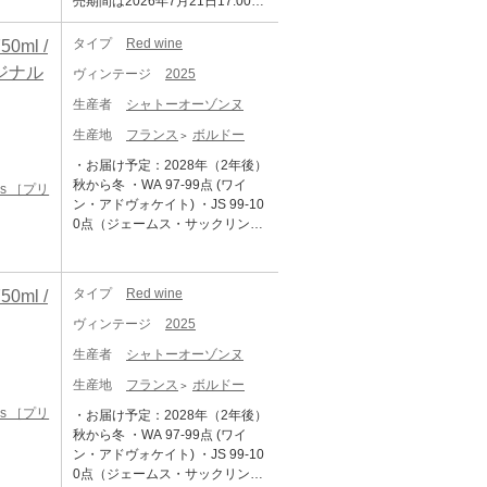
売期間は2026年7月21日17:00～
11月30日までとなります。 ■商
品について シャトー オーゾン
タイプ
Red wine
ml /
ヌ [2025] 750ml ×1 ・WA (Wine
リジナル
ヴィンテージ
2025
Advocate) ・JS （James Sucklin
g） ■ボルドー2025年について 2
生産者
シャトーオーゾンヌ
025年ヴィンテージは、近年の高
生産地
フランス
ボルドー
糖度・高アルコール化の傾向か
ら一転し、「クラシックなアル
・お届け予定：2028年（2年後）
コール度数」と「完璧なバラン
秋から冬 ・WA 97-99点 (ワイ
ls ［プリ
ス」、「エレガンス」が備わっ
ン・アドヴォケイト) ・JS 99-10
た、長期熟成ポテンシャルの秘
0点（ジェームス・サックリン
めた素晴しいヴィンテージとな
グ） ・AG 点 (アントーニオ・ガ
りました。 6～8月の平均気温は
ッローニ) ・TERRADA WINE ST
過去10年平均を大きく上回る暑
ORAGEへのお預け入れが可能で
タイプ
Red wine
ml /
く乾燥した夏でしたが、夜間に
す。 ・TERRADA WINE STORA
気温が下がったことで美しい酸
GE 限定サービス「木箱保管」 対
ヴィンテージ
2025
が保持されました 結果として、
象商品です。 ・日本への輸送は
過熟感やオークの主張といった
生産者
シャトーオーゾンヌ
低温管理された船便（リーファ
過剰な要素が極めて少なく 、濃
ー輸送）を使用します。 ・表示
生産地
フランス
ボルドー
縮感、フレッシュさ、タンニ
価格は各種輸入費用や税金を含
ン、果実味、精緻さが完璧なバ
ls ［プリ
・お届け予定：2028年（2年後）
めた総額です、追加費用はござ
ランスで調和しています。 歴史
秋から冬 ・WA 97-99点 (ワイ
いません。 ・写真はイメージで
的な低収量でリリースの本数は
ン・アドヴォケイト) ・JS 99-10
す。 シャトー・オーゾンヌはシ
この30年の中でも最も少ないレ
0点（ジェームス・サックリン
ュヴァル・ブランと並びサンテ