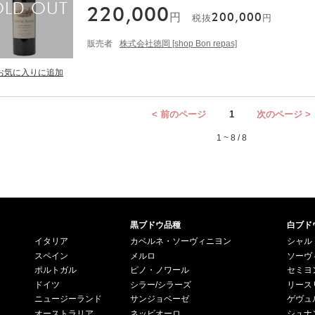
220,000
円
200,000
税抜
円
販売者
株式会社徳岡 [shop Bon repas]
< 前のページ
1
次のページ >
1 ~ 8 / 8
黒ブドウ品種
白ブド
イタリア
カベルネ・ソーヴィニヨン
シャル
スペイン
メルロ
ソーヴ
ポルトガル
ピノ・ノワール
セミヨ
ドイツ
シラー/シラーズ
リース
ニュージーランド
サンジョベーゼ
ゲヴュ
オーストラリア
ネッビオーロ
シュナ