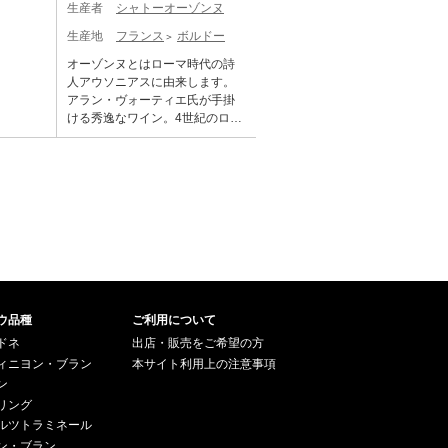
性には驚くばかりです。 熱波と
パートナーとして所有していま
生産者
シャトーオーゾンヌ
長い歴史の中で頂点を極めよう
され、それぞれの区画の個性と
れている。できる限りよいワイ
乾燥の影響で収穫された葡萄は
したが、1990年半ばにヴォーテ
としています。グランヴァンは
最適な成熟度を見極めながら丁
ンをつくるための費用は惜しま
非常に小粒で収量は減少。保水
生産地
フランス
ボルドー
ィエ一族がシャトーを買い取
カベルネ・フランの繊細さ、フ
寧に実施されました。また醸造
ず(例えば収量の低減、完熟した
性の高い粘土質土壌や石灰質土
り、単一所有者となりました。
ィネスと構造を表現するミネラ
オーゾンヌとはローマ時代の詩
および熟成においては、樽の選
ブドウの使用、タンクではな
壌が広がるポムロールやサンテ
パスカル・デルベックにとって
ル溢れる長期熟成型。 そして20
人アウソニアスに由来します。
択を見直し、より一体感を高め
く、小樽でのマロラクティック
ミリオン、ジロンド川の温度調
代わったのは、アラン・ヴォー
25年。このヴィンテージは、卓
アラン・ヴォーティエ氏が手掛
る方向へと進化。さらに2025年
発酵など)、その結果、ここの並
節効果によって熱波の影響が軽
ティエで、ミシェル・ロランか
越したテロワールと精密な区画
ける秀逸なワイン。4世紀のロー
は1994年以来初めてセカンドワ
外れたテロワールがよりよく表
減され、標高が高く風通しの良
ら醸造についてのアドバイスを
管理、そして大胆な選択によっ
マの詩人アウソニウス(仏名オー
インを造らず、すべての最良の
現されるワインが出来上がって
い偉大なテロワールを持つ一部
受けています。1954年に行われ
て生まれた「純度と気品」を体
ゾンヌ)の別荘跡地にあります。
果実をグラン・ヴァンに集約す
います。1500ケース生産された
のメドックなどで特に素晴らし
たサンテミリオン地区の格付け
現する年となりました。収穫は9
オーゾンヌはデュボワ・シャロ
るという決断がなされていま
美しいワインは、エキゾティッ
い品質に仕上がったようです。
では、『シュヴァル・ブラン』
月2日から23日にかけて行われ、
ンとヴォーティエの2つの一族が
す。こうした取り組みが、この
クな香り、アジアンスパイス
生産量の少ない辛口白ワインも
と共に「第一特別級A」 に指定さ
近年においてさらに区画ごとに
パートナーとして所有していま
年の品質を一層引き上げる結果
香、ブルーベリー、ミネラル分
フレッシュ感を保ち良好。ソー
れている。できる限りよいワイ
細分化されたアプローチが採用
したが、1990年半ばにヴォーテ
となりました。 2025年のアッサ
と同様なマジカルな凝縮感。半
テルヌやバルサックなどの甘口
ンをつくるための費用は惜しま
され、それぞれの区画の個性と
ィエ一族がシャトーを買い取
ンブラージュは、カベルネ・フ
世紀は楽しめるもの。
ワインも、黒葡萄の収穫後9月末
ず(例えば収量の低減、完熟した
最適な成熟度を見極めながら丁
り、単一所有者となりました。
ラン65%、メルロー30%、カベ
の降雨とその後の晴天によって
ブドウの使用、タンクではな
寧に実施されました。また醸造
パスカル・デルベックにとって
ルネ・ソーヴィニヨン5%。グラ
健全にボトリティスが広がり見
く、小樽でのマロラクティック
および熟成においては、樽の選
代わったのは、アラン・ヴォー
スから立ち上がるのは、ラズベ
事な貴腐ワインに仕上がりまし
発酵など)、その結果、ここの並
択を見直し、より一体感を高め
ティエで、ミシェル・ロランか
ウ品種
リーやマルベリーといった繊細
ご利用について
た。 2022年は2018年、2019
外れたテロワールがよりよく表
る方向へと進化。さらに2025年
ら醸造についてのアドバイスを
な赤系果実に、ミントやバラの
年、2020年の三部作を凌ぐ、こ
ドネ
出店・販売をご希望の方
現されるワインが出来上がって
は1994年以来初めてセカンドワ
受けています。1954年に行われ
花びら、ブラッドオレンジを思
の100年で5指に入るグレートヴ
います。深みのある紫色、アカ
ィニヨン・ブラン
本サイト利用上の注意事項
インを造らず、すべての最良の
たサンテミリオン地区の格付け
わせる複雑で華やかなアロマ。
ィンテージ中のグレートヴィン
シアの花々、ブルーベリー、の
ン
果実をグラン・ヴァンに集約す
では、『シュヴァル・ブラン』
香りは極めて洗練され、空気に
テージです。偉大なワインは過
華やかなアロマを醸し出してい
リング
るという決断がなされていま
と共に「第一特別級A」 に指定さ
触れることで徐々に層を成して
酷な環境下でこそ生まれると言
ます。新樽率は100%、。飲み頃
す。こうした取り組みが、この
れている。できる限りよいワイ
ルツトラミネール
広がります。口に含むと、ミデ
われますが、2022年は過酷な自
になるのにより時間がかかると
年の品質を一層引き上げる結果
ンをつくるための費用は惜しま
ン・ブラン
ィアムからフルボディの豊かさ