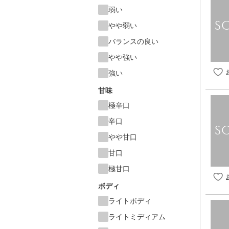
弱い
やや弱い
バランスの良い
やや強い
強い
甘味
極辛口
辛口
やや甘口
甘口
極甘口
ボディ
ライトボディ
ライトミディアム