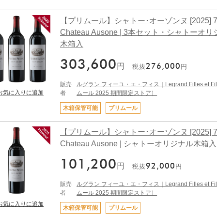
【プリムール】シャトー･オーゾンヌ [2025] 750
Chateau Ausone | 3本セット・シャトーオ
木箱入
303,600
円
276,000
税抜
円
販売
ルグラン フィーユ・エ・フィス｜Legrand Filles et Fi
者
ムール 2025 期間限定ストア］
木箱保管可能
プリムール
【プリムール】シャトー･オーゾンヌ [2025] 750
Chateau Ausone | シャトーオリジナル木箱入
101,200
円
92,000
税抜
円
販売
ルグラン フィーユ・エ・フィス｜Legrand Filles et Fi
者
ムール 2025 期間限定ストア］
木箱保管可能
プリムール