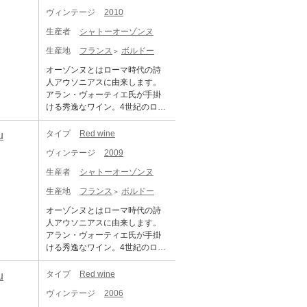
届けいたします。 ※ご配送料は
オンながらメドックの ような鉄
るサンテミリオン最高のテロワ
酷暑と旱魃のヴィンテージが頻
かく開花が早く始まったもの
ヴィンテージ
2010
ご購入状況に応じてご決済時に
分が豊かな砂利の多い土壌の
ールと考えられ、猛暑や干ばつ
発する中で、カベルネ・フラン
の、遅霜の被害は限定的で均一
加算となります。 ※TERRADA
為、メルロの栽培比率が高い こ
時には保水性の高い土壌が水分
生産者
シャトーオーゾンヌ
の割合が年々高まってきていま
に開花。春先から収穫までのぶ
WINE STORAGEボトル保管への
の地では珍しくカベルネ・ソー
を供給し、斜面を取り囲むよう
す。また1690年からこのシャト
どうの生育期間は過去30年の平
生産地
フランス
ボルドー
お届けも可能です。
ヴィニヨンの比率が高くなって
に切り立つ石灰岩が城壁のよう
ーを共同で管理してきたヴォー
均気温を上回る猛暑となり、降
います。 ブーケは非常に魅力的
な役割を果たして北風を遮断し
ティエ家が1990年代に単独所有
オーゾンヌとはローマ時代の詩
水量は過去10年間の平均を大幅
でチェリー、ブラックベリー、
冷害から畑を守ります。また南
となり、現当主のアラン・ヴォ
人アウソニアスに由来します。
に下回る水準で推移。6月に降っ
そして濃いルビーを思わせる外
東向きの斜面には太陽が燦燦と
ーティエが全てを管理するよう
アラン・ヴォーティエ氏が手掛
た恵みの雨と、開花前に蓄えら
観。 23年の熟成を経ても圧倒さ
降り注ぎ葡萄が完璧に熟するの
になってからオーゾンヌのワイ
ける秀逸なワイン。4世紀のロー
れた地下水のお陰で、ぶどうは
れるような存在感のオーゾンヌ
です。平均樹齢は50年を超え、
ンはよりその完成度が増しまし
マの詩人アウソニウス(仏名オー
健全に生育しました。収穫は天
の傑作2000年は、 今ようやく飲
最高樹齢100年にまで達するカベ
た。さらに長男エドアールが加
ゾンヌ)の別荘跡地にあります。
タイプ
Red wine
u
候に恵まれ例年よりも早い8月中
み頃の入り口に立っています。
ルネ・フランとメルローは半々
わり、オーゾンヌの品質はその
オーゾンヌはデュボワ・シャロ
旬から開始。昼夜の寒暖差がワ
ヴィンテージ
2009
の割合でしたが、地球温暖化で
長い歴史の中で頂点を極めよう
ンとヴォーティエの2つの一族が
インにフレッシュさをもたらし
酷暑と旱魃のヴィンテージが頻
としています。グランヴァンは
パートナーとして所有していま
ました。また生産者はこの10年
生産者
シャトーオーゾンヌ
発する中で、カベルネ・フラン
カベルネ・フランの繊細さ、フ
したが、1990年半ばにヴォーテ
こうした猛暑と乾燥との課題に
の割合が年々高まってきていま
生産地
フランス
ボルドー
ィネスと構造を表現するミネラ
ィエ一族がシャトーを買い取
向き合い、2015年、2016年、20
す。また1690年からこのシャト
ル溢れる長期熟成型。 そして20
り、単一所有者となりました。
18年、2019年、2020年ヴィンテ
オーゾンヌとはローマ時代の詩
ーを共同で管理してきたヴォー
25年。このヴィンテージは、卓
パスカル・デルベックにとって
ージから多くのことを学んでき
人アウソニアスに由来します。
ティエ家が1990年代に単独所有
越したテロワールと精密な区画
代わったのは、アラン・ヴォー
ました。結果、2022年ヴィンテ
アラン・ヴォーティエ氏が手掛
となり、現当主のアラン・ヴォ
管理、そして大胆な選択によっ
ティエで、ミシェル・ロランか
ージはこうした環境の変化に非
ける秀逸なワイン。4世紀のロー
ーティエが全てを管理するよう
て生まれた「純度と気品」を体
ら醸造についてのアドバイスを
常に能動的に対応できたことも
マの詩人アウソニウス(仏名オー
になってからオーゾンヌのワイ
現する年となりました。収穫は9
受けています。1954年に行われ
成功の一因と言えます。また葡
ゾンヌ)の別荘跡地にあります。
タイプ
Red wine
u
ンはよりその完成度が増しまし
月2日から23日にかけて行われ、
たサンテミリオン地区の格付け
萄樹自体がこうした過酷な気候
オーゾンヌはデュボワ・シャロ
た。さらに長男エドアールが加
近年においてさらに区画ごとに
では、『シュヴァル・ブラン』
ヴィンテージ
2006
に対応し、自然の生命体の順応
ンとヴォーティエの2つの一族が
わり、オーゾンヌの品質はその
細分化されたアプローチが採用
と共に「第一特別級A」 に指定さ