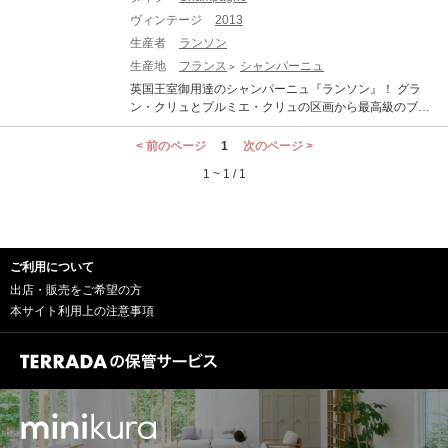
ヴィンテージ
2013
生産者
ランソン
生産地
フランス
シャンパーニュ
英国王室御用達のシャンパーニュ『ランソン』！ グラ
ン・クリュとプルミエ・クリュの区画から最高級のブド
ウより造られるミレジメ「ル・ヴィンテージ」 1760年、
シャンパーニュ地方の都市、ランスで、フランソワ・ド
< 前のページ
1
次のページ >
ゥラモット判事がシャンパン事業を興しました。これが
1 ~ 1 / 1
もっとも古いシャンパンメーカーのひとつであると記録
されています。彼の長男ニコラ=ルイが事業を継承したの
が1798年。元マルタ騎士団の騎士であったことに由来
し、マルタ十字のレッドクロスをもとにブランドエンブ
レムを考案しました。マルタ騎士団は十字軍時代にキリ
ご利用について
スト教徒の聖地巡礼を保護する目的で設立された修道会
です。 1823年にジャン=バプティスト・ランソンとパー
出店・販売をご希望の方
トナーシップを組み、1837年から社名をランソンに変
本サイト利用上の注意事項
更。1860年のヴィクトリア女王時代より、150年以上英
国王室に愛され続けています。 「ル・ヴィンテージ」
は、グラン・クリュとプルミエ・クリュの区画から最高
級のブドウだけを選んでいる。この偉大なワインは、マ
ロラクティック発酵を行わず、シャンパーニュ地方独自
の醸造原理に従って造られる。セラーで最低9年間熟成さ
せることで、独特の複雑なアロマを実現する。私たちの