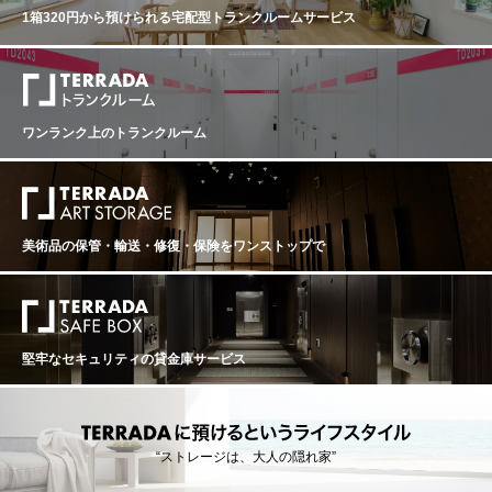
情熱と忍耐は、偉大なアロマの強さを持つシャンパンを
1箱320円から預けられる
宅配型トランクルームサービス
生み出し、その特徴であるフレッシュさを失うことな
く、優雅に時を超えることを可能にする。 ヴィンテージ
2013は、グラン・クリュとプルミエ・クリュのピノ・ノ
ワールとシャルドネのみを精密にブレンドした結果生ま
れた。シャンパーニュを代表するこの2品種のブレンド
は、ピノ・ノワールの果実味、骨格、力強さと、シャル
ワンランク上のトランクルーム
ドネのエレガントさとミネラル感の完璧なバランスを実
現している。 「メゾンの偉大なヴィンテージの精神に忠
実に、ル・ヴィンテージ2013は、このワインが生まれた
大陸性気候の影響を完璧に表現した、彫りの深い、キビ
キビしたワインを提供している。」エルヴェ・ダンタ
ン、セラーマスター ■テイスティング・ノート■ シルバー
美術品の保管・輸送・修復・保険を
ワンストップで
の輝きを持つクリスタルのようなゴールド。果樹園のフ
ルーツ、プラリネ、火打ち石、アカシアのハチミツのア
ロマ。その後、オレンジの花、レモン、ピスタチオの繊
細なノートが続く。繊細なアロマと濃厚で凝縮した緊張
感のある味わい。力強さ、複雑さ、ハーモニーの見事な
バランスは、ミネラルとピリッとしたフレッシュさで締
堅牢なセキュリティの貸金庫サービス
めくくられる。 ■2013年ヴィンテージ情報■ 2013年は天
候が遅れた年だった。寒くて雨の多い冬と春でブドウの
木の開花が遅れたが、夏の日差しのおかげで収穫まで非
常によく熟した。収穫は9月24日に太陽の下で行われ、
過去30年間で最も遅い収穫となった。収穫されたブドウ
“ストレージは、大人の隠れ家”
は、彫りの深いエレガントなワインを生み出し、際立っ