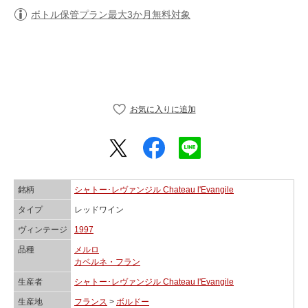
ボトル保管プラン最大3か月無料対象
銘柄
シャトー･レヴァンジル Chateau l'Evangile
タイプ
レッドワイン
ヴィンテージ
1997
品種
メルロ
カベルネ・フラン
生産者
シャトー･レヴァンジル Chateau l'Evangile
生産地
フランス
>
ボルドー