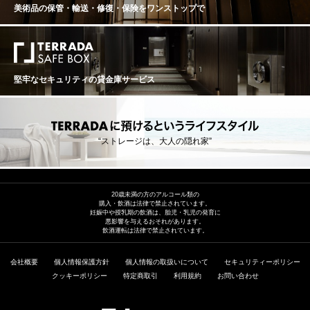
美術品の保管・輸送・修復・保険を
ワンストップで
堅牢なセキュリティの貸金庫サービス
“ストレージは、大人の隠れ家”
20歳未満の方のアルコール類の
購入・飲酒は法律で禁止されています。
妊娠中や授乳期の飲酒は、胎児・乳児の発育に
悪影響を与えるおそれがあります。
飲酒運転は法律で禁止されています。
会社概要
個人情報保護方針
個人情報の取扱いについて
セキュリティーポリシー
クッキーポリシー
特定商取引
利用規約
お問い合わせ