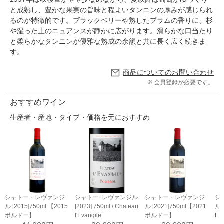
と成熟し、豊かな果実の旨味と程よいタンニンの厚みが感じられ
るのが特徴的です。ブラックベリーや熟したプラムの香りに、杉
や湿った土のニュアンスが静かに広がります。滑らかな口当たり
と柔らかなタンニンが優雅な熟成の余韻と共に長く広く続きま
す。
商品についてのお問い合わせ
会員登録が必要です。
おすすめワイン
生産者・産地・タイプ・価格を元におすすめ
シャトー・レヴァンジ
シャトー･レヴァンジル
シャトー・レヴァンジ
シ
ル [2015]750ml 【2015
[2023] 750ml / Chateau
ル [2021]750ml【2021
ル 
ボルドー】
l'Evangile
ボルドー】
L 