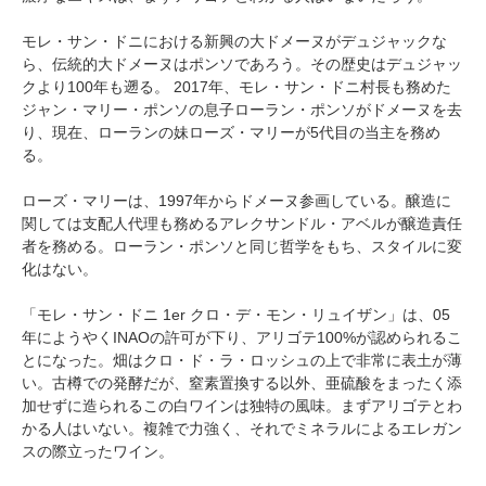
モレ・サン・ドニにおける新興の大ドメーヌがデュジャックな
ら、伝統的大ドメーヌはポンソであろう。その歴史はデュジャッ
クより100年も遡る。 2017年、モレ・サン・ドニ村長も務めた
ジャン・マリー・ポンソの息子ローラン・ポンソがドメーヌを去
り、現在、ローランの妹ローズ・マリーが5代目の当主を務め
る。
ローズ・マリーは、1997年からドメーヌ参画している。醸造に
関しては支配人代理も務めるアレクサンドル・アベルが醸造責任
者を務める。ローラン・ポンソと同じ哲学をもち、スタイルに変
化はない。
「モレ・サン・ドニ 1er クロ・デ・モン・リュイザン」は、05
年にようやくINAOの許可が下り、アリゴテ100%が認められるこ
とになった。畑はクロ・ド・ラ・ロッシュの上で非常に表土が薄
い。古樽での発酵だが、窒素置換する以外、亜硫酸をまったく添
加せずに造られるこの白ワインは独特の風味。まずアリゴテとわ
かる人はいない。複雑で力強く、それでミネラルによるエレガン
スの際立ったワイン。