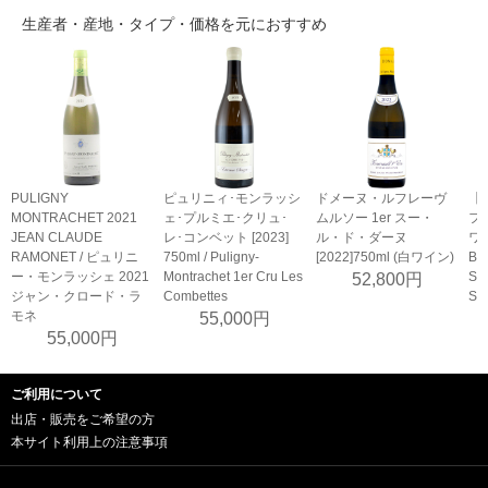
生産者・産地・タイプ・価格を元におすすめ
PULIGNY
ピュリニィ･モンラッシ
ドメーヌ・ルフレーヴ
【
MONTRACHET 2021
ェ･プルミエ･クリュ･
ムルソー 1er スー・
フ
JEAN CLAUDE
レ･コンベット [2023]
ル・ド・ダーヌ
ワ
RAMONET / ピュリニ
750ml / Puligny-
[2022]750ml (白ワイン)
BO
ー・モンラッシェ 2021
Montrachet 1er Cru Les
SE
52,800円
ジャン・クロード・ラ
Combettes
SE
モネ
55,000円
55,000円
ご利用について
出店・販売をご希望の方
本サイト利用上の注意事項