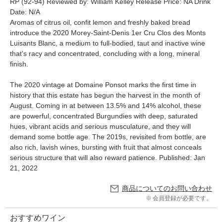
RP (92-94) Reviewed by: William Kelley Release Price: NA Drink
Date: N/A
Aromas of citrus oil, confit lemon and freshly baked bread
introduce the 2020 Morey-Saint-Denis 1er Cru Clos des Monts
Luisants Blanc, a medium to full-bodied, taut and inactive wine
that's racy and concentrated, concluding with a long, mineral
finish.
The 2020 vintage at Domaine Ponsot marks the first time in
history that this estate has begun the harvest in the month of
August. Coming in at between 13.5% and 14% alcohol, these
are powerful, concentrated Burgundies with deep, saturated
hues, vibrant acids and serious musculature, and they will
demand some bottle age. The 2019s, revisited from bottle, are
also rich, lavish wines, bursting with fruit that almost conceals
serious structure that will also reward patience. Published: Jan
21, 2022
商品についてのお問い合わせ
会員登録が必要です。
おすすめワイン