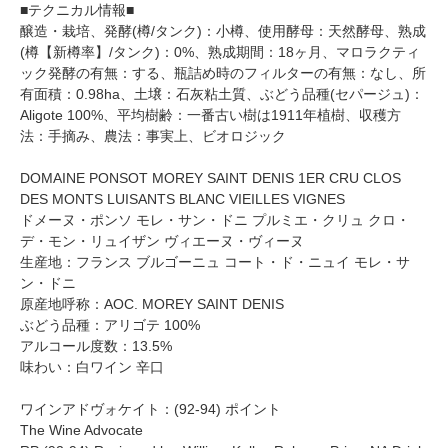
■テクニカル情報■
醸造・栽培、発酵(樽/タンク)：小樽、使用酵母：天然酵母、熟成
(樽【新樽率】/タンク)：0%、熟成期間：18ヶ月、マロラクティ
ック発酵の有無：する、瓶詰め時のフィルターの有無：なし、所
有面積：0.98ha、土壌：石灰粘土質、ぶどう品種(セパージュ)：
Aligote 100%、平均樹齢：一番古い樹は1911年植樹、収穫方
法：手摘み、農法：事実上、ビオロジック
DOMAINE PONSOT MOREY SAINT DENIS 1ER CRU CLOS
DES MONTS LUISANTS BLANC VIEILLES VIGNES
ドメーヌ・ポンソ モレ・サン・ドニ プルミエ・クリュ クロ・
デ・モン・リュイザン ヴィエーヌ・ヴィーヌ
生産地：フランス ブルゴーニュ コート・ド・ニュイ モレ・サ
ン・ドニ
原産地呼称：AOC. MOREY SAINT DENIS
ぶどう品種：アリゴテ 100%
アルコール度数：13.5%
味わい：白ワイン 辛口
ワインアドヴォケイト：(92-94) ポイント
The Wine Advocate