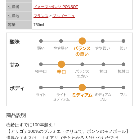
生産者
ドメーヌ･ポンソ PONSOT
生産地
フランス
>
ブルゴーニュ
容量
750ml
酸味
甘み
ボディ
商品説明
樹齢はすでに100年超え！
【アリゴテ100%のプルミエ・クリュで、ポンソのモノポール】
濃厚なエキスは、まずアリゴテとわかる人はいないだろう。