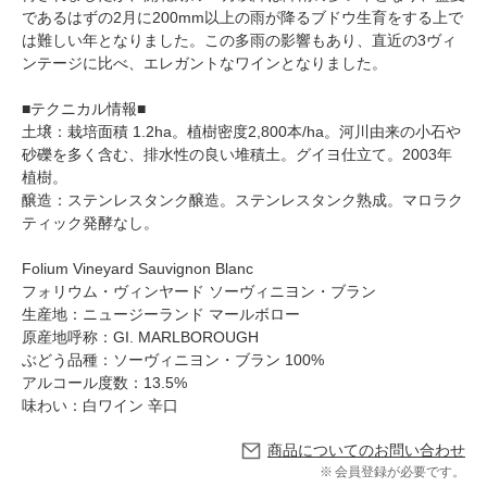
であるはずの2月に200mm以上の雨が降るブドウ生育をする上で
は難しい年となりました。この多雨の影響もあり、直近の3ヴィ
ンテージに比べ、エレガントなワインとなりました。
■テクニカル情報■
土壌：栽培面積 1.2ha。植樹密度2,800本/ha。河川由来の小石や
砂礫を多く含む、排水性の良い堆積土。グイヨ仕立て。2003年
植樹。
醸造：ステンレスタンク醸造。ステンレスタンク熟成。マロラク
ティック発酵なし。
Folium Vineyard Sauvignon Blanc
フォリウム・ヴィンヤード ソーヴィニヨン・ブラン
生産地：ニュージーランド マールボロー
原産地呼称：GI. MARLBOROUGH
ぶどう品種：ソーヴィニヨン・ブラン 100%
アルコール度数：13.5%
味わい：白ワイン 辛口
商品についてのお問い合わせ
会員登録が必要です。