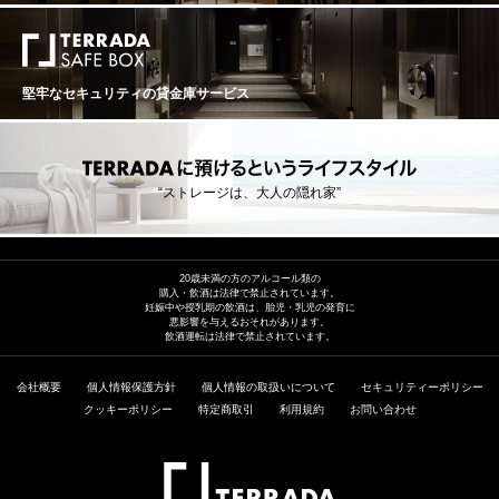
堅牢なセキュリティの貸金庫サービス
“ストレージは、大人の隠れ家”
20歳未満の方のアルコール類の
購入・飲酒は法律で禁止されています。
妊娠中や授乳期の飲酒は、胎児・乳児の発育に
悪影響を与えるおそれがあります。
飲酒運転は法律で禁止されています。
会社概要
個人情報保護方針
個人情報の取扱いについて
セキュリティーポリシー
クッキーポリシー
特定商取引
利用規約
お問い合わせ