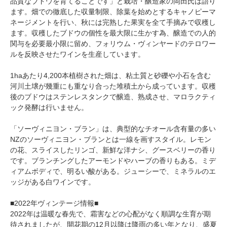
品質なブドウを育てることです」と栽培・醸造家の岡田氏は語り
ます。畑での徹底した収量制限、除葉を始めとするキャノピーマ
ネージメントを行い、秋には完熟した果実を全て手摘みで収穫し
ます。収穫したブドウの個性を最大限に生かす為、醸造での人的
関与を必要最小限に留め、フォリウム・ヴィンヤードのテロワー
ルを反映させたワインを生産しています。
1haあたり4,200本植樹された畑は、粘土質と砂礫や小石を含む
河川土壌が幾重にも重なり合った堆積土から成っています。収穫
後のブドウはステンレスタンクで醸造、熟成させ、マロラクティ
ック発酵は行いません。
「ソーヴィニヨン・ブラン」は、典型的なチオール含有量の多い
NZのソーヴィニヨン・ブランとは一線を画すスタイル。レモン
の花、スライスしたリンゴ、新鮮な洋ナシ、グースベリーの香り
です。ブランチングしたアーモンドやハーブの香りもある。ミデ
ィアムボディで、明るい酸がある。ジューシーで、ミネラルのエ
ッジがある白ワインです。
■2022年ヴィンテージ情報■
2022年は温暖な春先で、霜害などの心配がなく順調な生育が期
待されましたが、開花期の12月以降は降雨の多い年となり、盛夏