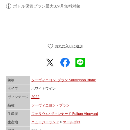
ボトル保管プラン最大3か月無料対象
銘柄
ソーヴィニヨン･ブラン Sauvignon Blanc
タイプ
ホワイトワイン
ヴィンテージ
2022
品種
ソーヴィニヨン・ブラン
生産者
フォリウム･ヴィンヤード Folium Vineyard
生産地
ニュージーランド
>
マールボロ