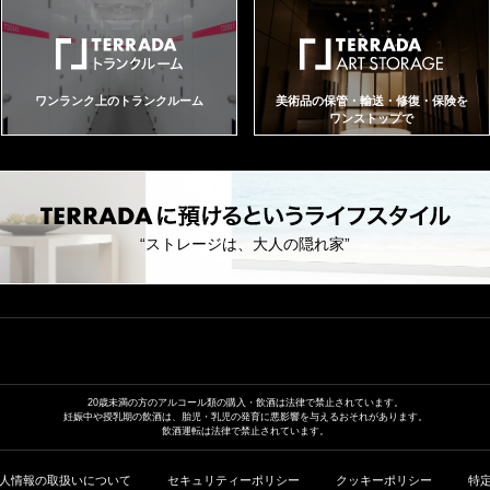
ワンランク上のトランクルーム
美術品の保管・輸送・修復・保険を
ワンストップで
“ストレージは、大人の隠れ家”
20歳未満の方のアルコール類の
購入・飲酒は法律で禁止されています。
妊娠中や授乳期の飲酒は、胎児・乳児の発育に
悪影響を与えるおそれがあります。
飲酒運転は法律で禁止されています。
人情報の取扱いについて
セキュリティーポリシー
クッキーポリシー
特