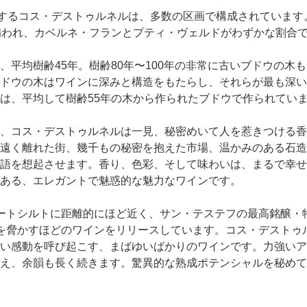
有するコス・デストゥルネルは、多数の区画で構成されていま
補われ、カベルネ・フランとプティ・ヴェルドがわずかな割合
、平均樹齢45年。樹齢80年〜100年の非常に古いブドウの木
ドウの木はワインに深みと構造をもたらし、それらが最も深い
は、平均して樹齢55年の木から作られたブドウで作られてい
、コス・デストゥルネルは一見、秘密めいて人を惹きつける香
遠く離れた街、幾千もの秘密を抱えた市場、温かみのある石造
語を想起させます。香り、色彩、そして味わいは、まるで幸せ
ある、エレガントで魅惑的な魅力なワインです。
ートシルトに距離的にほど近く、サン・テステフの最高銘醸・
を脅かすほどのワインをリリースしています。コス・デストゥル
い感動を呼び起こす、まばゆいばかりのワインです。力強いア
え、余韻も長く続きます。驚異的な熟成ポテンシャルを秘めて