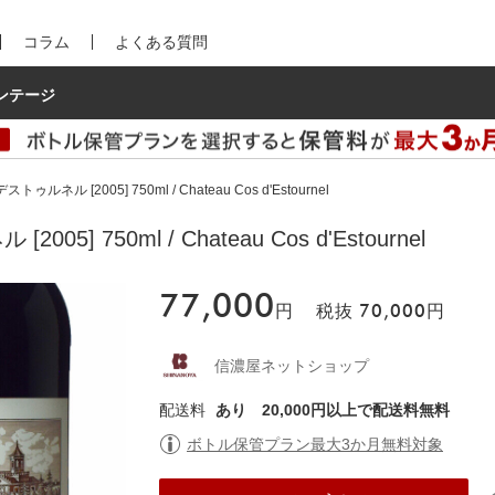
コラム
よくある質問
ンテージ
ルネル [2005] 750ml / Chateau Cos d'Estournel
] 750ml / Chateau Cos d'Estournel
77,000
円
税抜
70,000
円
信濃屋ネットショップ
配送料
あり
20,000円以上で配送料無料
ボトル保管プラン最大3か月無料対象