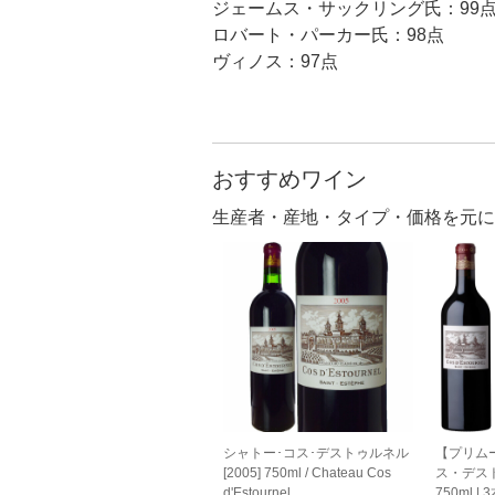
ジェームス・サックリング氏：99
ロバート・パーカー氏：98点
ヴィノス：97点
おすすめワイン
生産者・産地・タイプ・価格を元に
シャトー･コス･デストゥルネル
【プリム
[2005] 750ml / Chateau Cos
ス・デスト
d'Estournel
750ml 