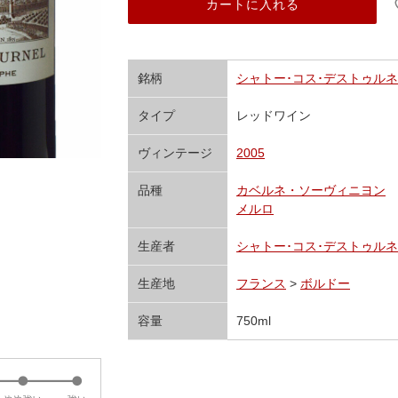
カートに入れる
銘柄
シャトー･コス･デストゥルネル Cha
タイプ
レッドワイン
ヴィンテージ
2005
品種
カベルネ・ソーヴィニヨン
メルロ
生産者
シャトー･コス･デストゥルネル Cha
生産地
フランス
>
ボルドー
容量
750ml