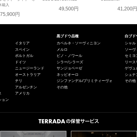
木箱入
49,500円
41,200
75,900円
黒ブドウ品種
白ブド
イタリア
カベルネ・ソーヴィニヨン
シャル
スペイン
メルロ
ソーヴ
ポルトガル
ピノ・ノワール
セミヨ
ドイツ
シラー/シラーズ
リース
ニュージーランド
サンジョベーゼ
ゲヴュ
オーストラリア
ネッビオーロ
シュナ
チリ
ジンファンデル/プリミティーヴォ
その他
アルゼンチン
その他
ス
アメリカ
ション