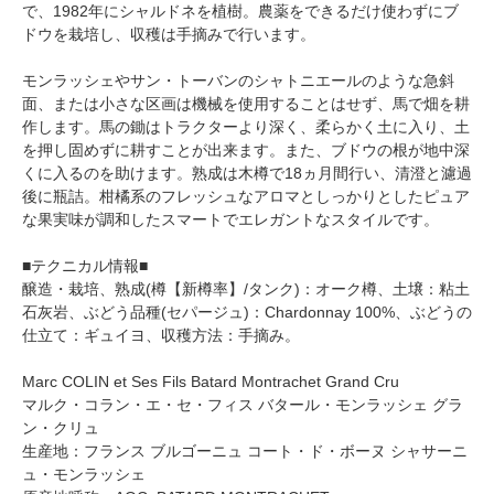
で、1982年にシャルドネを植樹。農薬をできるだけ使わずにブ
ドウを栽培し、収穫は手摘みで行います。
モンラッシェやサン・トーバンのシャトニエールのような急斜
面、または小さな区画は機械を使用することはせず、馬で畑を耕
作します。馬の鋤はトラクターより深く、柔らかく土に入り、土
を押し固めずに耕すことが出来ます。また、ブドウの根が地中深
くに入るのを助けます。熟成は木樽で18ヵ月間行い、清澄と濾過
後に瓶詰。柑橘系のフレッシュなアロマとしっかりとしたピュア
な果実味が調和したスマートでエレガントなスタイルです。
■テクニカル情報■
醸造・栽培、熟成(樽【新樽率】/タンク)：オーク樽、土壌：粘土
石灰岩、ぶどう品種(セパージュ)：Chardonnay 100%、ぶどうの
仕立て：ギュイヨ、収穫方法：手摘み。
Marc COLIN et Ses Fils Batard Montrachet Grand Cru
マルク・コラン・エ・セ・フィス バタール・モンラッシェ グラ
ン・クリュ
生産地：フランス ブルゴーニュ コート・ド・ボーヌ シャサーニ
ュ・モンラッシェ