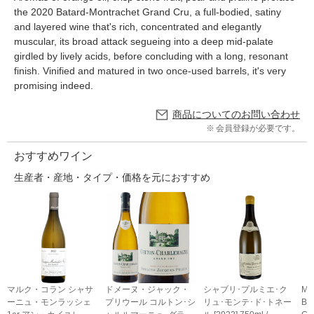
the 2020 Batard-Montrachet Grand Cru, a full-bodied, satiny
and layered wine that's rich, concentrated and elegantly
muscular, its broad attack segueing into a deep mid-palate
girdled by lively acids, before concluding with a long, resonant
finish. Vinified and matured in two once-used barrels, it's very
promising indeed.
商品についてのお問い合わせ
会員登録が必要です。
おすすめワイン
生産者・産地・タイプ・価格を元におすすめ
マルク・コラン シャサ
ドメーヌ・ジャック・
シャブリ･プルミエ･ク
ME
ーニュ・モンラッシェ
プリウール コルトン･シ
リュ･モンテ･ド･トネー
BL