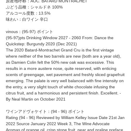
原産地呼称：AOC. BATARD MONTRACHET
ぶどう品種：シャルドネ 100%
アルコール度数：13.5%
味わい：白ワイン 辛口
vinous：(95-97) ポイント
(95-97)pts Drinking Window 2027 - 2060 From: Dance the
Quickstep: Burgundy 2020 (Dec 2021)
The 2020 Batard-Montrachet Grand Cru is the first vintage
where neither of the two barrels are new (both are a year old),
as Damien Colin felt the 50% new oak was excessive. This
results in a more austere nose, quite reserved, with enticing
scents of greengage, wet pavement and freshly sliced grapefruit
emerging. The palate is very well balanced with fine intensity on
the entry, a very slight touch of white chocolate infusing the
citrus fruit, and a harmonious and persistent finish. Excellent. -
By Neal Martin on October 2021
ワインアドヴォケイト：(94 - 96) ポイント
Rating (94 - 96) Reviewed by William Kelley Issue Date 21st Jan
2022 Source January 2022 Week 3, The Wine Advocate
Aromas of orange oil, crisp stone fruit, pear and praline preface