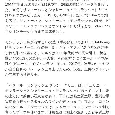
1944年生まれのマルクは1970年、26歳の時にドメーヌを創設し
た。当初はサントーバンとシャサーニュ・モンラッシェに6haの
畑をもつのみだったが、80年代から90年代にかけて19haまで畑
を広げ、サントーバン、シャサーニュ・モンラッシェのほか、ピ
ュリニー・モンラッッシェとサントネイにも畑をもち、26のアペ
ラシオンを手がけるまでに成長した。
モンラッシェを所有する16の造り手のひとりであり、10a68caの
区画はシャサーニュ側の最上部、ギィ・アミオの2つの区画に挟
まれた形で位置する。マルクは2000年代前半に完全引退。後を
継いだのは3人の息子と一人娘。その後すぐにピエール・イヴが
独立(ピエール・イヴ・コラン・モレ)。2017年、次男のジョセフ
が自分自身のドメーヌを立ち上げたため、現在、三男のダミアン
が当主であり造り手。
「バタール・モンラッシェ グラン・クリュ」は、ピュリニー・
モンラッシェとシャサーニュ・モンラッシェに跨っています。畑
の上方には茶色い石灰岩があり、下方には粘土質土壌。豊満な果
実味をも持ったスタイルのワインが造られます。マルク・コラン
のバタール・モンラッシェは、シャサーニュ・モンラッシェ側で
育ったブドウを使います。使用区画は粘土の混ざった石灰質土壌