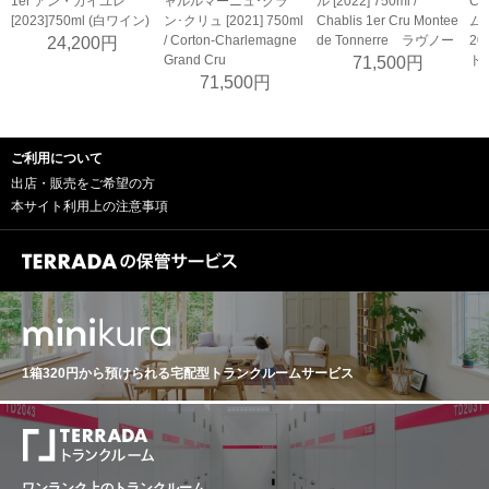
1er アン・カイユレ
ャルルマーニュ･グラ
ル [2022] 750ml /
CL
[2023]750ml (白ワイン)
ン･クリュ [2021] 750ml
Chablis 1er Cru Montee
ム
/ Corton-Charlemagne
de Tonnerre ラヴノー
2
24,200円
Grand Cru
ド
71,500円
71,500円
ご利用について
出店・販売をご希望の方
本サイト利用上の注意事項
1箱320円から預けられる
宅配型トランクルームサービス
ワンランク上のトランクルーム