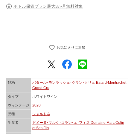
ボトル保管プラン最大3か月無料対象
銘柄
バタール･モンラッシェ･グラン･クリュ Batard-Montrachet
Grand Cru
タイプ
ホワイトワイン
ヴィンテージ
2020
品種
シャルドネ
生産者
ドメーヌ･マルク･コラン･エ･フィス Domaine Marc Colin
et Ses Fils