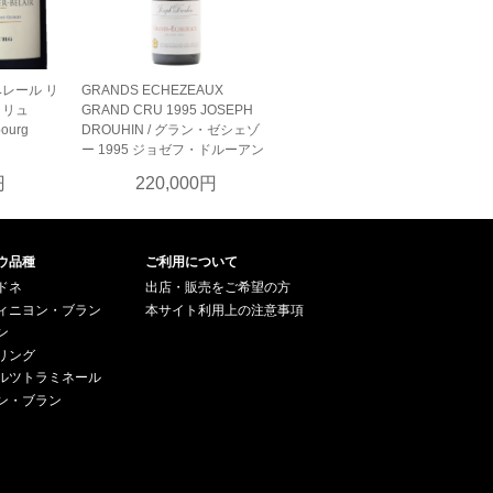
レール リ
GRANDS ECHEZEAUX
クリュ
GRAND CRU 1995 JOSEPH
bourg
DROUHIN / グラン・ゼシェゾ
ー 1995 ジョゼフ・ドルーアン
円
220,000円
ウ品種
ご利用について
ドネ
出店・販売をご希望の方
ィニヨン・ブラン
本サイト利用上の注意事項
ン
リング
ルツトラミネール
ン・ブラン