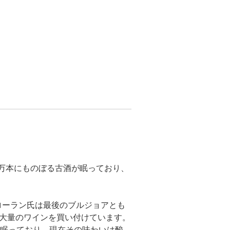
0万本にものぼる古酒が眠っており、
ローラン氏は最後のブルジョアとも
ら大量のワインを買い付けています。
眠っており、現在その味わいは酸、