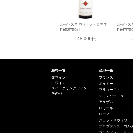
ルモワスネ ヴォーヌ・ロマネ
ルモワス
[1953]750ml
[1947]75
148,000円
種類一覧
産地一覧
赤ワイン
フランス
白ワイン
ボルドー
スパークリングワイン
ブルゴーニュ
その他
シャンパーニュ
アルザス
ロワール
ローヌ
ジュラ・サヴォワ
プロヴァンス・コル
ラングドック・ルー