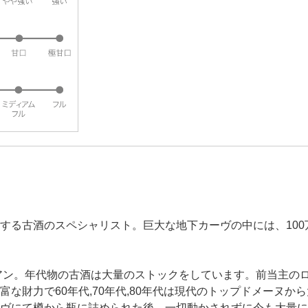
する古酒のスペシャリスト。巨大な地下カーヴの中には、10
シアン。年代物の古酒は大量のストックをしています。前当主の
な財力で60年代,70年代,80年代は現代のトップドメーヌか
ヴにて樽から瓶に詰められた後、一切動かされずに今も大量に