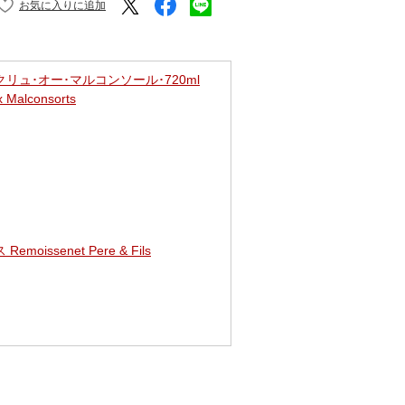
リュ･オー･マルコンソール･720ml
 Malconsorts
issenet Pere & Fils