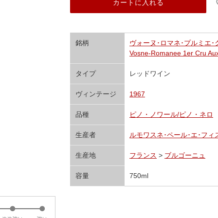
カートに入れる
銘柄
ヴォーヌ･ロマネ･プルミエ･ク
Vosne-Romanee 1er Cru Aux
タイプ
レッドワイン
ヴィンテージ
1967
品種
ピノ・ノワール/ピノ・ネロ
生産者
ルモワスネ･ペール･エ･フィス Remo
生産地
フランス
>
ブルゴーニュ
容量
750ml