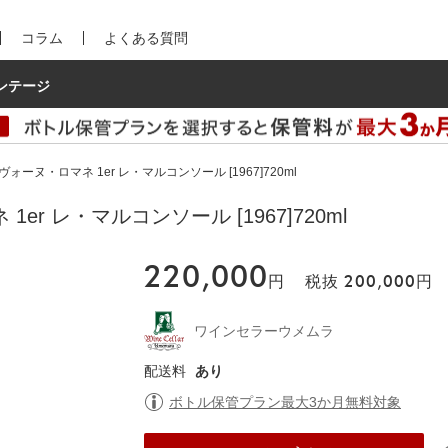
コラム
よくある質問
ンテージ
ォーヌ・ロマネ 1er レ・マルコンソール [1967]720ml
er レ・マルコンソール [1967]720ml
220,000
円
税抜
200,000
円
ワインセラーウメムラ
配送料
あり
ボトル保管プラン最大3か月無料対象