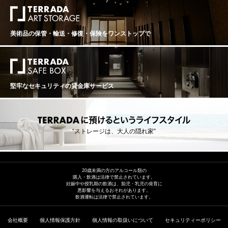
美術品の保管・輸送・修復・保険を
ワンストップで
堅牢なセキュリティの貸金庫サービス
“ストレージは、大人の隠れ家”
20歳未満の方のアルコール類の
購入・飲酒は法律で禁止されています。
妊娠中や授乳期の飲酒は、胎児・乳児の発育に
悪影響を与えるおそれがあります。
飲酒運転は法律で禁止されています。
会社概要
個人情報保護方針
個人情報の取扱いについて
セキュリティーポリシー