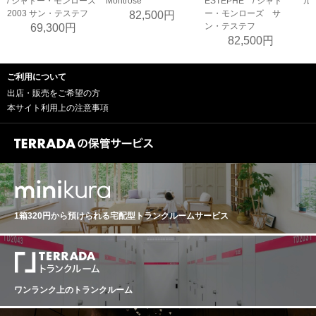
/ シャトー・モンローズ
Montrose
ESTEPHE / シャト
ル
2003 サン・テステフ
ー・モンローズ サ
82,500円
ン・テステフ
69,300円
82,500円
ご利用について
出店・販売をご希望の方
本サイト利用上の注意事項
1箱320円から預けられる
宅配型トランクルームサービス
ワンランク上のトランクルーム