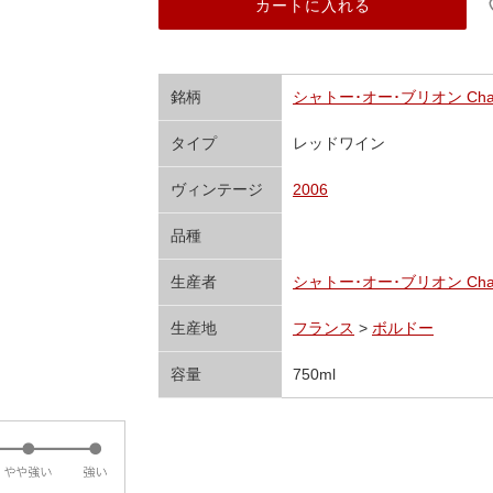
カートに入れる
銘柄
シャトー･オー･ブリオン Chatea
タイプ
レッドワイン
ヴィンテージ
2006
品種
生産者
シャトー･オー･ブリオン Chatea
生産地
フランス
>
ボルドー
容量
750ml