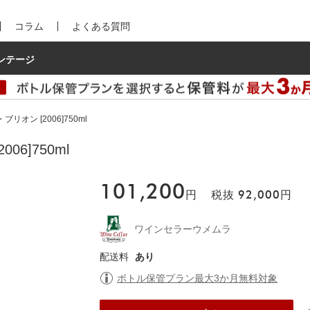
コラム
よくある質問
ンテージ
リオン [2006]750ml
6]750ml
101,200
円
税抜
92,000
円
ワインセラーウメムラ
配送料
あり
ボトル保管プラン最大3か月無料対象