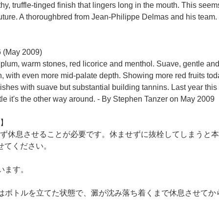
thy, truffle-tinged finish that lingers long in the mouth. This se
future. A thoroughbred from Jean-Philippe Delmas and his team.
6 (May 2009)
plum, warm stones, red licorice and menthol. Suave, gentle and e
, with even more mid-palate depth. Showing more red fruits toda
inishes with suave but substantial building tannins. Last year th
tle it's the other way around. - By Stephen Tanzer on May 2009
】
ず休息させることが必要です。休ませずに抜栓してしまうと本
せてください。
います。
はボトルを立てた状態で、澱が沈み落ち着くまで休息させてから