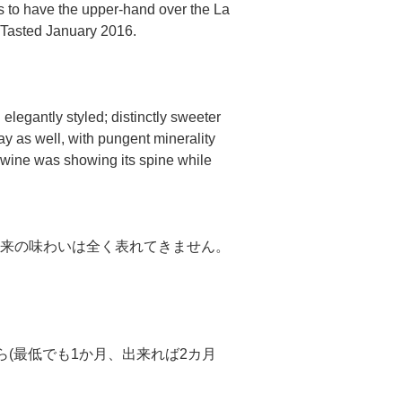
ems to have the upper-hand over the La
 Tasted January 2016.
legantly styled; distinctly sweeter
y as well, with pungent minerality
is wine was showing its spine while
来の味わいは全く表れてきません。
(最低でも1か月、出来れば2カ月