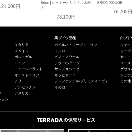
Brion | シャトーオリジナル木箱
BRION ROUGE
121,000円
入
76,703
78,100円
黒ブドウ品種
白ブド
イタリア
カベルネ・ソーヴィニヨン
シャル
スペイン
メルロ
ソーヴ
ポルトガル
ピノ・ノワール
セミヨ
ドイツ
シラー/シラーズ
リース
ニュージーランド
サンジョベーゼ
ゲヴュ
オーストラリア
ネッビオーロ
シュナ
チリ
ジンファンデル/プリミティーヴォ
その他
アルゼンチン
その他
ス
アメリカ
ション