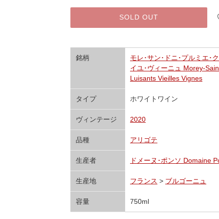
SOLD OUT
銘柄
モレ･サン･ドニ･プルミエ･
イユ･ヴィーニュ Morey-Saint-De
Luisants Vieilles Vignes
タイプ
ホワイトワイン
ヴィンテージ
2020
品種
アリゴテ
生産者
ドメーヌ･ポンソ Domaine Po
生産地
フランス
>
ブルゴーニュ
容量
750ml