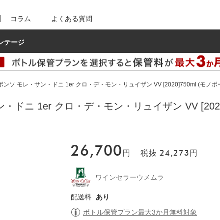
コラム
よくある質問
ンテージ
ソ モレ・サン・ドニ 1er クロ・デ・モン・リュイザン VV [2020]750ml (モノポー
ニ 1er クロ・デ・モン・リュイザン VV [2020]7
26,700
円
税抜
24,273
円
ワインセラーウメムラ
配送料
あり
ボトル保管プラン最大3か月無料対象