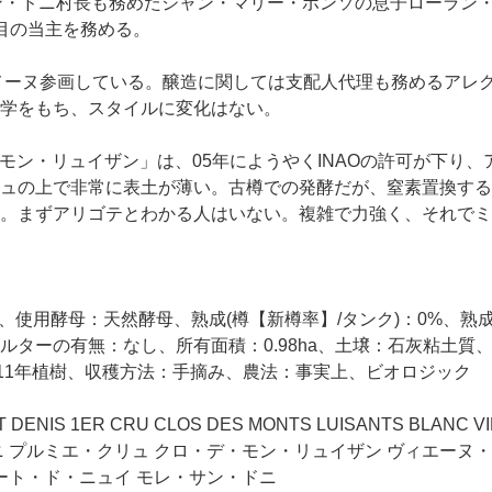
・サン・ドニ村長も務めたジャン・マリー・ポンソの息子ローラ
目の当主を務める。
ドメーヌ参画している。醸造に関しては支配人代理も務めるアレ
学をもち、スタイルに変化はない。
デ・モン・リュイザン」は、05年にようやくINAOの許可が下り、
ュの上で非常に表土が薄い。古樽での発酵だが、窒素置換する
。まずアリゴテとわかる人はいない。複雑で力強く、それでミ
樽、使用酵母：天然酵母、熟成(樽【新樽率】/タンク)：0%、熟
ーの有無：なし、所有面積：0.98ha、土壌：石灰粘土質、ぶどう
911年植樹、収穫方法：手摘み、農法：事実上、ビオロジック
 DENIS 1ER CRU CLOS DES MONTS LUISANTS BLANC VI
 プルミエ・クリュ クロ・デ・モン・リュイザン ヴィエーヌ
ート・ド・ニュイ モレ・サン・ドニ