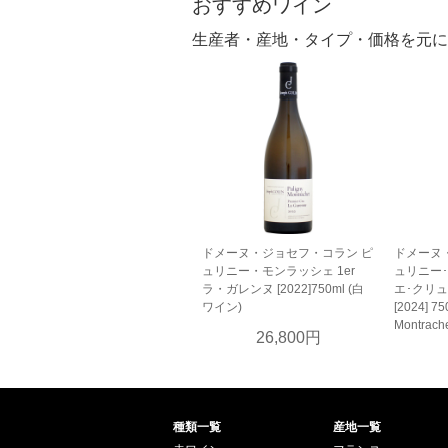
おすすめワイン
生産者・産地・タイプ・価格を元に
ドメーヌ・ジョセフ・コラン ピ
ドメーヌ
ュリニー・モンラッシェ 1er
ュリニー
ラ・ガレンヌ [2022]750ml (白
エ･クリ
ワイン)
[2024] 75
Montrache
26,800円
種類一覧
産地一覧