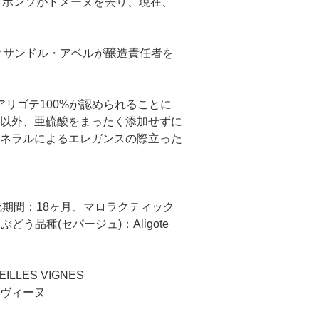
ン・ポンソがドメーヌを去り、現在、
クサンドル・アベルが醸造責任者を
アリゴテ100%が認められることに
以外、亜硫酸をまったく添加せずに
ネラルによるエレガンスの際立った
成期間：18ヶ月、マロラクティック
品種(セパージュ)：Aligote
EILLES VIGNES
・ヴィーヌ