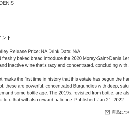
DENIS
ポイント
lley Release Price: NA Drink Date: N/A
and freshly baked bread introduce the 2020 Morey-Saint-Denis 1e
and inactive wine that's racy and concentrated, concluding with a
arks the first time in history that this estate has begun the h
, these are powerful, concentrated Burgundies with deep, satur
emand some bottle age. The 2019s, revisited from bottle, are also
ructure that will also reward patience. Published: Jan 21, 2022
商品につ