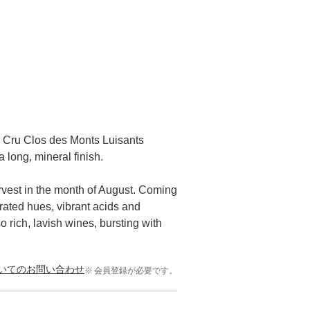
r Cru Clos des Monts Luisants
 long, mineral finish.
arvest in the month of August. Coming
ated hues, vibrant acids and
 rich, lavish wines, bursting with
いてのお問い合わせ
会員登録が必要です。