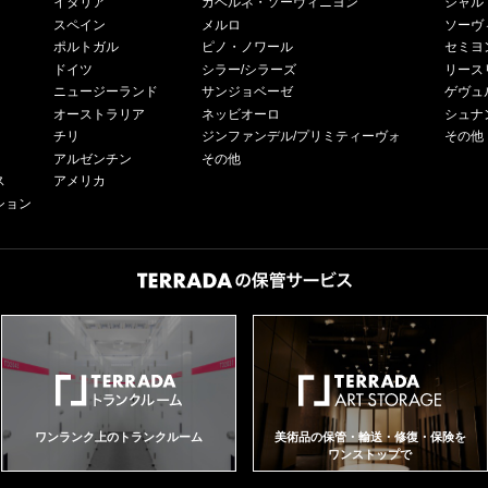
イタリア
カベルネ・ソーヴィニヨン
シャル
スペイン
メルロ
ソーヴ
ポルトガル
ピノ・ノワール
セミヨ
ドイツ
シラー/シラーズ
リース
ニュージーランド
サンジョベーゼ
ゲヴュ
オーストラリア
ネッビオーロ
シュナ
チリ
ジンファンデル/プリミティーヴォ
その他
アルゼンチン
その他
ス
アメリカ
ション
ワンランク上のトランクルーム
美術品の保管・輸送・修復・保険を
ワンストップで