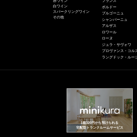
赤ワイン
フランス
白ワイン
ボルドー
スパークリングワイン
ブルゴーニュ
その他
シャンパーニュ
アルザス
ロワール
ローヌ
ジュラ・サヴォワ
プロヴァンス・コル
ラングドック・ルー
1箱320円から預けられる
宅配型トランクルームサービス