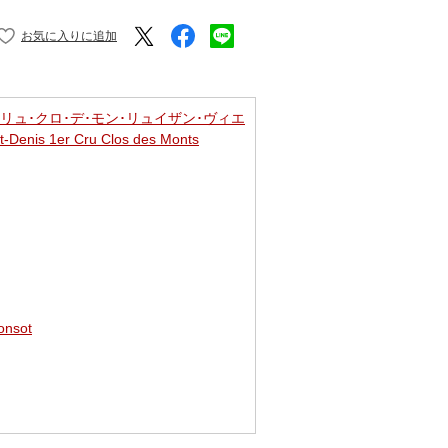
クリュ･クロ･デ･モン･リュイザン･ヴィエ
nis 1er Cru Clos des Monts
nsot