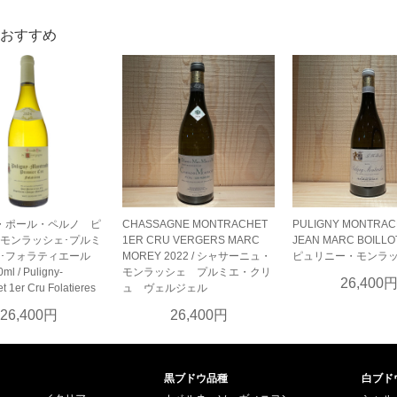
おすすめ
・ポール・ペルノ ピ
CHASSAGNE MONTRACHET
PULIGNY MONTRAC
･モンラッシェ･プルミ
1ER CRU VERGERS MARC
JEAN MARC BOILLO
ュ･フォラティエール
MOREY 2022 / シャサーニュ・
ピュリニー・モンラ
0ml / Puligny-
モンラッシェ プルミエ・クリ
26,400
t 1er Cru Folatieres
ュ ヴェルジェル
26,400円
26,400円
黒ブドウ品種
白ブド