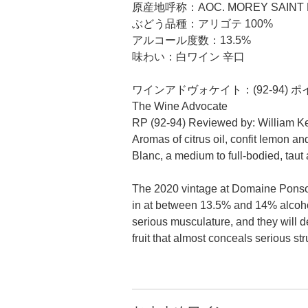
原産地呼称：AOC. MOREY SAINT 
ぶどう品種：アリゴテ 100%
アルコール度数：13.5%
味わい：白ワイン 辛口
ワインアドヴォケイト：(92-94) 
The Wine Advocate
RP (92-94) Reviewed by: William Ke
Aromas of citrus oil, confit lemon 
Blanc, a medium to full-bodied, taut 
The 2020 vintage at Domaine Ponsot m
in at between 13.5% and 14% alcohol
serious musculature, and they will d
fruit that almost conceals serious st