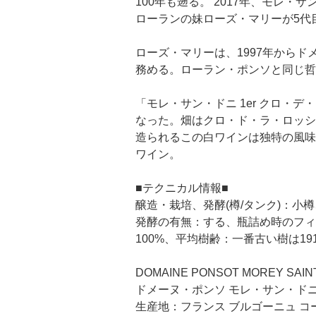
100年も遡る。 2017年、モレ
ローランの妹ローズ・マリーが5代
ローズ・マリーは、1997年から
務める。ローラン・ポンソと同じ哲
「モレ・サン・ドニ 1er クロ・
なった。畑はクロ・ド・ラ・ロッシ
造られるこの白ワインは独特の風味
ワイン。
■テクニカル情報■
醸造・栽培、発酵(樽/タンク)：小
発酵の有無：する、瓶詰め時のフィルタ
100%、平均樹齢：一番古い樹は1
DOMAINE PONSOT MOREY SAINT
ドメーヌ・ポンソ モレ・サン・ドニ
生産地：フランス ブルゴーニュ コ