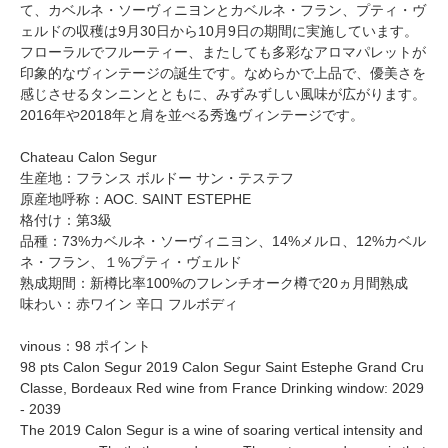
て、カベルネ・ソーヴィニヨンとカベルネ・フラン、プティ・ヴ
ェルドの収穫は9月30日から10月9日の期間に実施しています。
フローラルでフルーティー、またしても多彩なアロマパレットが
印象的なヴィンテージの誕生です。なめらかで上品で、優美さを
感じさせるタンニンとともに、みずみずしい風味が広がります。
2016年や2018年と肩を並べる秀逸ヴィンテージです。
Chateau Calon Segur
生産地：フランス ボルドー サン・テステフ
原産地呼称：AOC. SAINT ESTEPHE
格付け：第3級
品種：73%カベルネ・ソーヴィニヨン、14%メルロ、12%カベル
ネ・フラン、１%プティ・ヴェルド
熟成期間：新樽比率100%のフレンチオーク樽で20ヵ月間熟成
味わい：赤ワイン 辛口 フルボディ
vinous：98 ポイント
98 pts Calon Segur 2019 Calon Segur Saint Estephe Grand Cru
Classe, Bordeaux Red wine from France Drinking window: 2029
- 2039
The 2019 Calon Segur is a wine of soaring vertical intensity and