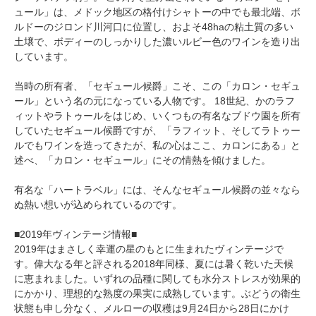
ュール」は、メドック地区の格付けシャトーの中でも最北端、ボ
ルドーのジロンド川河口に位置し、およそ48haの粘土質の多い
土壌で、ボディーのしっかりした濃いルビー色のワインを造り出
しています。
当時の所有者、「セギュール候爵」こそ、この「カロン・セギュ
ール」という名の元になっている人物です。 18世紀、かのラフ
ィットやラトゥールをはじめ、いくつもの有名なブドウ園を所有
していたセギュール候爵ですが、「ラフィット、そしてラトゥー
ルでもワインを造ってきたが、私の心はここ、カロンにある」と
述べ、「カロン・セギュール」にその情熱を傾けました。
有名な「ハートラベル」には、そんなセギュール候爵の並々なら
ぬ熱い想いが込められているのです。
■2019年ヴィンテージ情報■
2019年はまさしく幸運の星のもとに生まれたヴィンテージで
す。偉大なる年と評される2018年同様、夏には暑く乾いた天候
に恵まれました。いずれの品種に関しても水分ストレスが効果的
にかかり、理想的な熟度の果実に成熟しています。ぶどうの衛生
状態も申し分なく、メルローの収穫は9月24日から28日にかけ