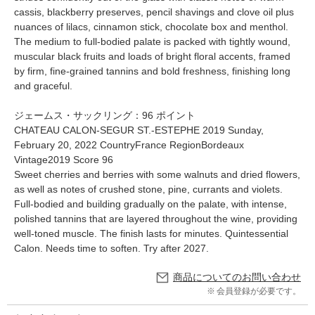
cassis, blackberry preserves, pencil shavings and clove oil plus
nuances of lilacs, cinnamon stick, chocolate box and menthol.
The medium to full-bodied palate is packed with tightly wound,
muscular black fruits and loads of bright floral accents, framed
by firm, fine-grained tannins and bold freshness, finishing long
and graceful.
ジェームス・サックリング：96 ポイント
CHATEAU CALON-SEGUR ST.-ESTEPHE 2019 Sunday,
February 20, 2022 CountryFrance RegionBordeaux
Vintage2019 Score 96
Sweet cherries and berries with some walnuts and dried flowers,
as well as notes of crushed stone, pine, currants and violets.
Full-bodied and building gradually on the palate, with intense,
polished tannins that are layered throughout the wine, providing
well-toned muscle. The finish lasts for minutes. Quintessential
Calon. Needs time to soften. Try after 2027.
商品についてのお問い合わせ
会員登録が必要です。