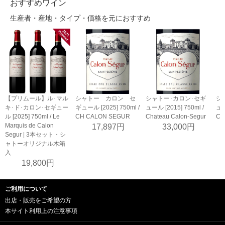
おすすめワイン
生産者・産地・タイプ・価格を元におすすめ
【プリムール】ル･マル
シャトー カロン セ
シャトー･カロン･セギ
シ
キ･ド･カロン･セギュー
ギュール [2025] 750ml /
ュール [2015] 750ml /
ュー
ル [2025] 750ml / Le
CH CALON SEGUR
Chateau Calon-Segur
Ch
Marquis de Calon
17,897円
33,000円
Segur | 3本セット・シ
ャトーオリジナル木箱
入
19,800円
ご利用について
出店・販売をご希望の方
本サイト利用上の注意事項