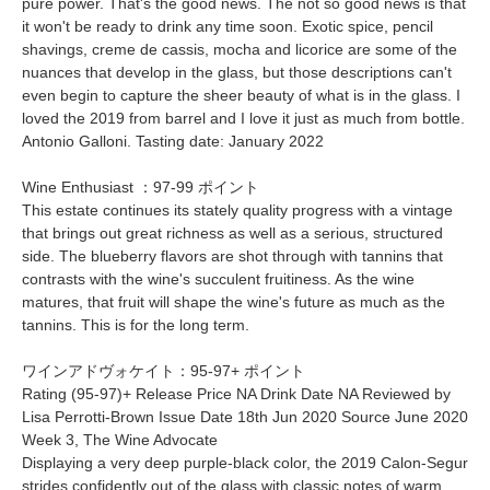
pure power. That's the good news. The not so good news is that
it won't be ready to drink any time soon. Exotic spice, pencil
shavings, creme de cassis, mocha and licorice are some of the
nuances that develop in the glass, but those descriptions can't
even begin to capture the sheer beauty of what is in the glass. I
loved the 2019 from barrel and I love it just as much from bottle.
Antonio Galloni. Tasting date: January 2022
Wine Enthusiast ：97-99 ポイント
This estate continues its stately quality progress with a vintage
that brings out great richness as well as a serious, structured
side. The blueberry flavors are shot through with tannins that
contrasts with the wine's succulent fruitiness. As the wine
matures, that fruit will shape the wine's future as much as the
tannins. This is for the long term.
ワインアドヴォケイト：95-97+ ポイント
Rating (95-97)+ Release Price NA Drink Date NA Reviewed by
Lisa Perrotti-Brown Issue Date 18th Jun 2020 Source June 2020
Week 3, The Wine Advocate
Displaying a very deep purple-black color, the 2019 Calon-Segur
strides confidently out of the glass with classic notes of warm