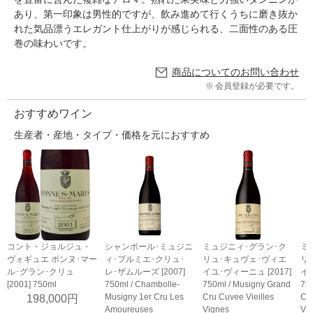
あり、第一印象は男性的ですが、飲み進めて行くうちに磨き抜か
れた気品漂うエレガント仕上がりが感じられる、二面性のある圧
巻の味わいです。
商品についてのお問い合わせ
会員登録が必要です。
おすすめワイン
生産者・産地・タイプ・価格を元におすすめ
コント・ジョルジュ・
シャンボール･ミュジニ
ミュジニィ･グラン･ク
ミ
ヴォギュエ ボンヌ･マー
ィ･プルミエ･クリュ･
リュ･キュヴェ･ヴィエ
リ
ル･グラン･クリュ
レ･ザムルーズ [2007]
イユ･ヴィーニュ [2017]
イユ
[2001] 750ml
750ml / Chambolle-
750ml / Musigny Grand
750
Musigny 1er Cru Les
Cru Cuvee Vieilles
Cru
198,000円
Amoureuses
Vignes
Vi