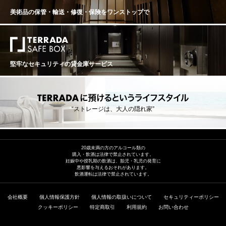
美術品の保管・輸送・修復・保険を
ワンストップで
堅牢なセキュリティの貸金庫サービス
“ストレージは、大人の隠れ家”
20歳未満の方のアルコール類の
購入・飲酒は法律で禁止されています。
妊娠中や授乳期の飲酒は、胎児・乳児の発育に
悪影響を与えるおそれがあります。
飲酒運転は法律で禁止されています。
会社概要
個人情報保護方針
個人情報の取扱いについて
セキュリティーポリシー
クッキーポリシー
特定商取引
利用規約
お問い合わせ