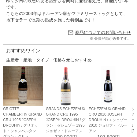
ゆく夕日の哀愁のある温かさを同時に兼ね備えた、官能的な1本
です。
こちらの2003年はドルーアン家がファミリーストックとして、
地下セラーで長期の熟成を施した特別品です！
商品についてのお問い合わせ
会員登録が必要です。
おすすめワイン
生産者・産地・タイプ・価格を元におすすめ
GRIOTTE
GRANDS ECHEZEAUX
ECHEZEAUX GRAND
ジ
CHAMBERTIN GRAND
GRAND CRU 1995
CRU 2010 JOSEPH
ク
CRU 1995 JOSEPH
JOSEPH DROUHIN / グ
DROUHIN / エシェゾー
ー
DROUHIN / グリオッ
ラン・ゼシェゾー 1995
2010 ジョゼフ・ドルー
レ
ト・シャンベルタン
ジョゼフ・ドルーアン
アン
[2
グラン・クリュ