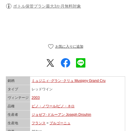
ボトル保管プラン最大3か月無料対象
銘柄
ミュジニィ･グラン･クリュ Musigny Grand Cru
タイプ
レッドワイン
ヴィンテージ
2003
品種
ピノ・ノワール/ピノ・ネロ
生産者
ジョゼフ･ドルーアン Joseph Drouhin
生産地
フランス
>
ブルゴーニュ