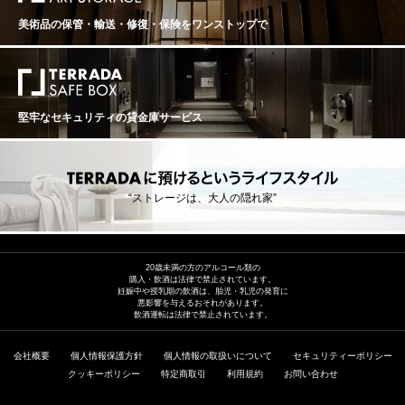
美術品の保管・輸送・修復・保険を
ワンストップで
堅牢なセキュリティの貸金庫サービス
“ストレージは、大人の隠れ家”
20歳未満の方のアルコール類の
購入・飲酒は法律で禁止されています。
妊娠中や授乳期の飲酒は、胎児・乳児の発育に
悪影響を与えるおそれがあります。
飲酒運転は法律で禁止されています。
会社概要
個人情報保護方針
個人情報の取扱いについて
セキュリティーポリシー
クッキーポリシー
特定商取引
利用規約
お問い合わせ