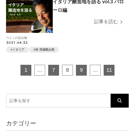
イタリア醸造地を語る vol.3 バロ
ーロ編
記事を読む
ワインの読み物
2021.08.23
イタリア
林 茂連載企画
1
…
7
8
9
…
11
検
索:
カテゴリー