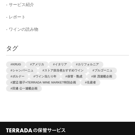
サービス紹介
レポート
ワインの読み物
タグ
KRUG
アメリカ
イタリア
カリフォルニア
シャンパーニュ
ストア担当者おすすめワイン
ブルゴーニュ
ボルドー
ワイン当たり年
保管・熟成
林 茂連載企画
渡辺 順子×TERRADA WINE MARKET特別企画
生産者
田邊 公一連載企画