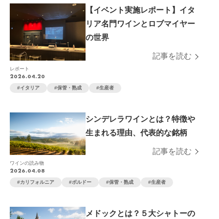
【イベント実施レポート】イタ
リア名門ワインとロブマイヤー
の世界
記事を読む
レポート
2026.04.20
イタリア
保管・熟成
生産者
シンデレラワインとは？特徴や
生まれる理由、代表的な銘柄
記事を読む
ワインの読み物
2026.04.08
カリフォルニア
ボルドー
保管・熟成
生産者
メドックとは？５大シャトーの