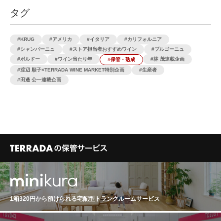
タグ
KRUG
アメリカ
イタリア
カリフォルニア
シャンパーニュ
ストア担当者おすすめワイン
ブルゴーニュ
ボルドー
ワイン当たり年
林 茂連載企画
保管・熟成
渡辺 順子×TERRADA WINE MARKET特別企画
生産者
田邊 公一連載企画
1箱320円から預けられる
宅配型トランクルームサービス