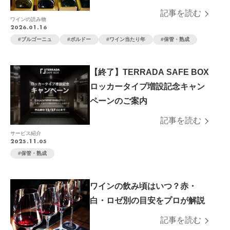
記事を読む
ワインの読み物
2026.01.16
ブルゴーニュ
ボルドー
ワイン当たり年
保管・熟成
【終了】TERRADA SAFE BOX
ロッカータイプ増設記念キャン
ペーンのご案内
記事を読む
サービス紹介
2025.11.05
保管・熟成
ワインの飲み頃はいつ？赤・
白・ロゼ別の目安をプロが解説
記事を読む