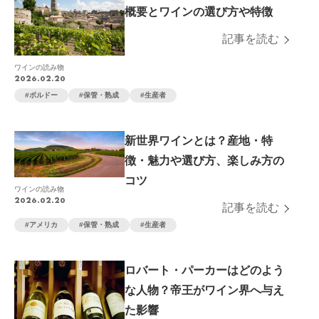
概要とワインの選び方や特徴
記事を読む
ワインの読み物
2026.02.20
ボルドー
保管・熟成
生産者
新世界ワインとは？産地・特
徴・魅力や選び方、楽しみ方の
コツ
ワインの読み物
2026.02.20
記事を読む
アメリカ
保管・熟成
生産者
ロバート・パーカーはどのよう
な人物？帝王がワイン界へ与え
た影響