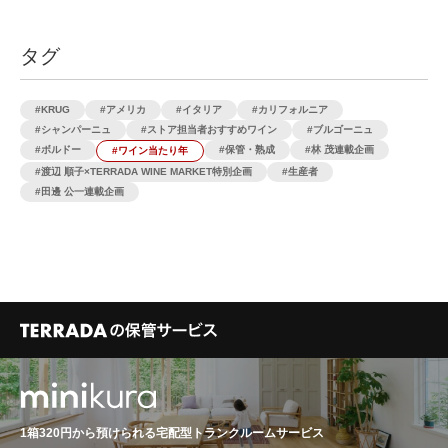
タグ
KRUG
アメリカ
イタリア
カリフォルニア
シャンパーニュ
ストア担当者おすすめワイン
ブルゴーニュ
ボルドー
保管・熟成
林 茂連載企画
ワイン当たり年
渡辺 順子×TERRADA WINE MARKET特別企画
生産者
田邊 公一連載企画
1箱320円から預けられる
宅配型トランクルームサービス