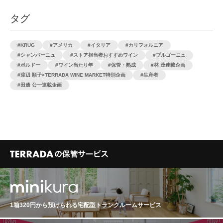
タグ
KRUG
アメリカ
イタリア
カリフォルニア
シャンパーニュ
ストア担当者おすすめワイン
ブルゴーニュ
ボルドー
ワイン当たり年
保管・熟成
林 茂連載企画
渡辺 順子×TERRADA WINE MARKET特別企画
生産者
田邊 公一連載企画
1箱320円から預けられる
宅配型トランクルームサービス