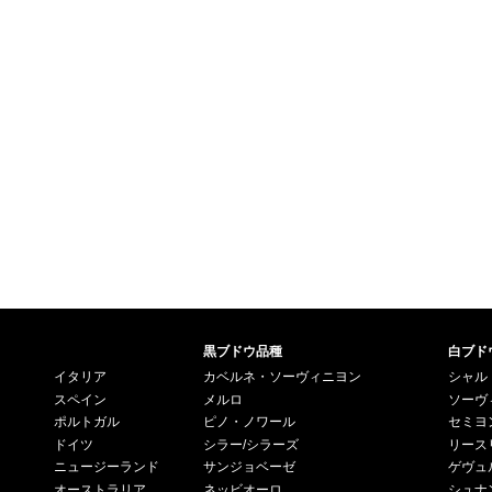
黒ブドウ品種
白ブド
イタリア
カベルネ・ソーヴィニヨン
シャル
スペイン
メルロ
ソーヴ
ポルトガル
ピノ・ノワール
セミヨ
ドイツ
シラー/シラーズ
リース
ニュージーランド
サンジョベーゼ
ゲヴュ
オーストラリア
ネッビオーロ
シュナ