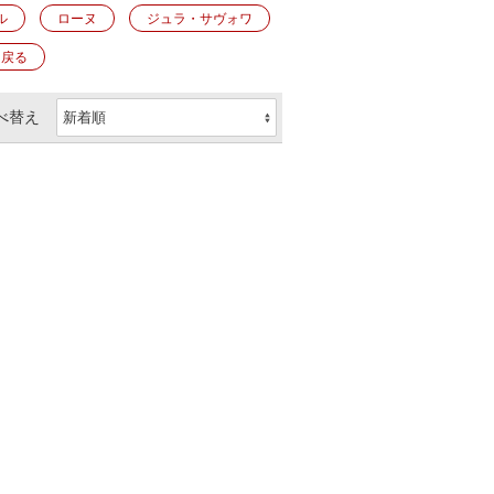
ル
ローヌ
ジュラ・サヴォワ
に戻る
べ替え