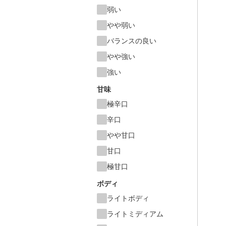
弱い
やや弱い
バランスの良い
やや強い
強い
甘味
極辛口
辛口
やや甘口
甘口
極甘口
ボディ
ライトボディ
ライトミディアム