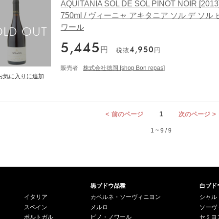
AQUITANIA SOL DE SOL PINOT NOIR [2013
750ml / ヴィーニャ アキタニア ソル デ ソル
ワール
5,445
円
4,950
税抜
円
販売者
株式会社徳岡 [shop Bon repas]
< 前のページ
1
次のページ >
1 ~ 9 / 9
黒ブドウ品種
白ブド
イタリア
カベルネ・ソーヴィニヨン
シャル
スペイン
メルロ
ソーヴ
ポルトガル
ピノ・ノワール
セミヨ