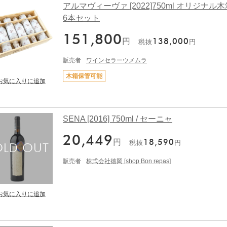
アルマヴィーヴァ [2022]750ml オリジナル
6本セット
151,800
円
138,000
税抜
円
販売者
ワインセラーウメムラ
木箱保管可能
SENA [2016] 750ml / セーニャ
20,449
円
18,590
税抜
円
販売者
株式会社徳岡 [shop Bon repas]