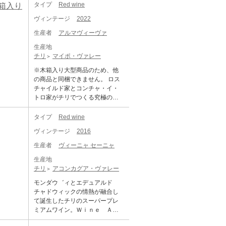
ニンが丸みを帯び、上質に感じ
酸としっかりした骨格は、プエ
タイプ
Red wine
木箱入り
ます。ワインズ・オブ・チリの
アンデス山脈に挟まれて南北に
させ、非常に持続的な後味を与
ンテ・アルトの素晴らしいテロ
サステナブル認証の取得をはじ
細長く広がっています。北に砂
ヴィンテージ
2022
えます。 ジェームス・サックリ
ワールを表現。濃厚で甘美、染
めとし、2021年には、審査が極
漠、南に南極という自然環境が
ング氏：91点 【ドン・マキシミ
み込むようなリッチな味わいを
めて難しいとされる「Bコーポレ
生産者
アルマヴィーヴァ
害虫の侵入を防ぎ、長く乾燥す
アーノ ファウンダーズ リザ
持つ2022年ヴィンテージ！ メド
ーション」(環境、および社会的
る夏、寒い冬、そしてブドウ生
ーヴ [2009]】 2009年 世界に衝
生産地
ック格付け第1級に君臨するボル
パフォーマンスの高い基準を満
育期の昼夜の大きな温度差は、
撃を与えた2004年のベルリンテ
チリ
マイポ・ヴァレー
ドーワイン頂点の一つ、シャト
たす企業を認定する制度)をチリ
ブドウの生育に理想的な環境で
イスティングやプレミアムチリ
ー・ムートン・ロスチャイルド
の上場企業で初めて取得をする
※木箱入り大型商品のため、他
す。そのような恵まれた風土の
ワインヘの品質を探求した2000
を所有するバロン・フィリッ
など、世界のワイン業界を牽引
の商品と同梱できません。 ロス
中でワイン造りを行うコンチ
年代を体現した2009年 セパージ
プ・ド・ロスチャイルド社と、7
する企業となっています。 「グ
チャイルド家とコンチャ・イ・
ャ・イ・トロは、ワインそのも
ュ：80％カベルネソーヴィニヨ
000haを超えるという面積の畑を
ラバス・デル・マイポ カベル
トロ家がチリでつくる究極のス
のだけではなく、自然環境、地
ン、10％カルメネール、5％プチ
所有する、名実ともにチリ最大
ネ・ソーヴィニヨン」は、雄大
ーパープレミアム チリワイン
域社会、人々にも着目をしてい
ヴェルド、5％カベルネフラン ア
のワイナリー、コンチャ・イ・
なアンデス山脈へ捧げる、「フ
「アルマヴィヴァ 新ヴィンテー
タイプ
Red wine
ます。ワインズ・オブ・チリの
ルコール： 14.5％ / pH： 3.38 /
トロ社とのジョイント・ベンチ
ィネス」と「エレガンス」を追
ジ2022年」 バランスの取れた酸
サステナブル認証の取得をはじ
総酸性度：5.97 g / l（酒石酸) / 残
ャーにより1998年に誕生。 ワイ
ヴィンテージ
2016
及したシリーズで、ワインメー
としっかりした骨格は、プエン
めとし、2021年には、審査が極
留糖分：2.82 g / l ルビーのきら
ン・アドヴォケイトではリリー
カーは、ドン・メルチョーのア
テ・アルトの素晴らしいテロワ
めて難しいとされる「Bコーポレ
生産者
ヴィーニャ セーニャ
めきのある美しい紫赤色のドン
ス以来、90点を下回る評価を受
シスタントワインメーカーを務
ールを表現。濃厚で甘美、染み
ーション」(環境、および社会的
マキシミアーノ2009は、ブラッ
けたことはなく、ジェームス・
めていたイザベル・ミタラキス
生産地
込むようなリッチな味わいを持
パフォーマンスの高い基準を満
クベリーやブルーベリーなどの
サックリング氏が選ぶ「トップ1
です。『グラバス』とは、古代
チリ
アコンカグア・ヴァレー
つ2022年ヴィンテージ！ メドッ
たす企業を認定する制度)をチリ
黒い果実でいっぱいで、スグリ
00ワイン2017」では、2015年ヴ
よりマイポ川流域で浸食・移動
ク格付け第1級に君臨するボルド
の上場企業で初めて取得をする
モンダウ゛ィとエデュアルド
とリコリスが添えられており、
ィンテージが100点を獲得し、
を繰り返し、静かに形成された
ーワイン頂点の一つ、シャト
など、世界のワイン業界を牽引
チャドウィックの情熱が融合し
すべてナッツと杉の微妙なノー
堂々の1位に。世界のトップワイ
土壌の下層に存在する小石のこ
ー・ムートン・ロスチャイルド
する企業となっています。 「グ
て誕生したチリのスーパープレ
トで 囲まれています。口の中で
ンの序列に大きな影響を与え
とを指しています。 深みのある
を所有するバロン・フィリッ
ラバス・デル・マイポ シラー」
ミアムワイン。Ｗｉｎｅ Ａｄ
それは素晴らしい個性で寛大で
た、偉大なワインです。 「アル
チェリーレッド。赤い果実とス
プ・ド・ロスチャイルド社と、7
は、雄大なアンデス山脈へ捧げ
ｖｏｃａｔｅ 97、Ｊａｍｅ
官能的なプロフィールを示しま
マヴィーヴァ」は、オーパス・
パイスの芳醇な香り。なめらか
000haを超えるという面積の畑を