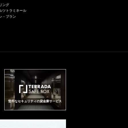
アルマヴィーヴァ 生産地：チリ
タバコとミネラルを感じます。
d palate and contained opulenc
ルタントの「フェリぺ・ド・ソ
ender, blackcurrants, graphite, ta
of the volumes produced.
リング
セントラル・ヴァレー マイポ・
口に含むと良質の酸味があり、
e. It has some creamy notes, con
ルミニアック氏」の3名です。ワ
penade and hints of sweet tobac
ルツトラミネール
ヴァレー 原産地呼称：DO. PUE
フレンチオークとフルーツ、ミ
centration and power-at 14.8% a
イナリーは標高675m〜720mの
co. So complex and sophisticate
NTE ALTO ぶどう品種：カベル
ン・ブラン
ネラル香の余韻があります。
lcohol-with black rather than red
山脈の麓に位置しており、日中
d. Medium- to full-bodied with ta
ネ・ソーヴィニヨン72%、カル
fruit. 18,000 bottles produced. It
の気温は30〜33℃ほどになりま
nnins that have an incredible fin
メネール23%、カベルネ・フラ
was bottled in October 2018.
すが、夜間の気温は山脈からく
esse and length. It goes on for mi
ン4%、プティ・ヴェルド1% ア
る冷涼な風の影響により10〜1
nutes. It’s all about elegance and
ルコール度数：15% 味わい：赤
2℃まで下がります。この独特な
class. There’s harmony and fres
ワイン 辛口 フルボディ ジェーム
気象条件により非常に凝縮した
hness for a dry year. Seductive a
ス・サックリング：99ポイント
果実を生み出すことができるの
nd so long. 72% cabernet sauvig
Score 99pts Almaviva Puente Alt
です。 チリ最南端のマジェコ・
non, 23% carmenere, 4% cabern
o 2022 Tuesday, Feb 20, 2024 C
ヴァレー、標高700メートルに位
et franc and 1% petit verdot. Drin
olor Red Country Chile Region V
置する冷涼なテロワールを反映
kable now, but one for the cellar.
alle Central Vintage 2022 What f
した美しい酸味を湛えた味わい
Drink from 2028. ワインアドヴォ
abulous perfumed aromas of lav
に仕上がる。
ケイト：96ポイント RP 96 Revi
ender, blackcurrants, graphite, ta
ewed by: Matthew Luczy Drink D
penade and hints of sweet tobac
ate: 2026 - 2037 The 2022 Alma
co. So complex and sophisticate
viva leads with a brooding, wood
d. Medium- to full-bodied with ta
y nose with savory, roasted pepp
nnins that have an incredible fin
er aromas and pleasing top note
堅牢なセキュリティの貸金庫サービス
esse and length. It goes on for mi
s of lavender and dried herbs. Th
nutes. It’s all about elegance and
e palate is dense, luscious and s
class. There’s harmony and fres
taining, with considerable conce
hness for a dry year. Seductive a
ntration and opulence. The finish
nd so long. 72% cabernet sauvig
continues this lush, layered opul