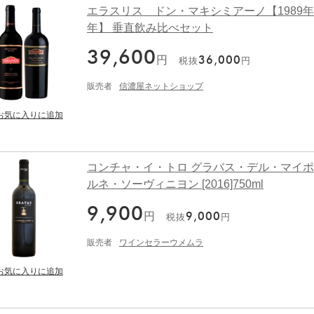
エラスリス ドン・マキシミアーノ【1989年/2
年】 垂直飲み比べセット
39,600
円
36,000
税抜
円
販売者
信濃屋ネットショップ
コンチャ・イ・トロ グラバス・デル・マイポ
ルネ・ソーヴィニヨン [2016]750ml
9,900
円
9,000
税抜
円
販売者
ワインセラーウメムラ