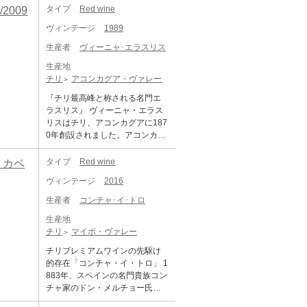
タイプ
Red wine
009
ヴィンテージ
1989
生産者
ヴィーニャ･エラスリス
生産地
チリ
アコンカグア・ヴァレー
『チリ最高峰と称される名門エ
ラスリス』 ヴィーニャ・エラス
リスはチリ、アコンカグアに187
0年創設されました。アコンカグ
アは世界屈指のテロワールを持
った、チリで最も高品質なワイ
タイプ
Red wine
 カベ
ンの多くが生まれる場所。その
ヴィンテージ
2016
場所でフランスの初めて植えま
したのがヴィーニャ・エラスリ
生産者
コンチャ･イ･トロ
ス。初代当主ドン・マキシミア
生産地
ーノ・エラスリスはイニシアテ
チリ
マイポ・ヴァレー
ィブと創造力は、後の世代にも
受け継がれ1世紀以上経った今日
チリプレミアムワインの先駆け
も家族経営を守りエラスリスを
的存在「コンチャ・イ・トロ」 1
世界中で最も注目されるワイン
883年、スペインの名門貴族コン
に成長させるまでに至りまし
チャ家のドン・メルチョー氏
た。 【進化するチリワイン】 20
が、ボルドーからブドウの苗を