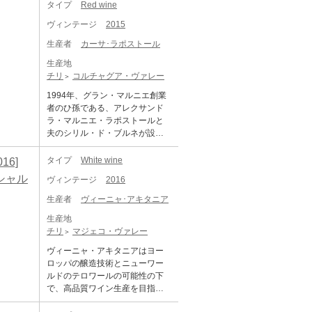
る、「フィネス」と「エレガン
ｓ Ｓｕｃｋｌｉｎｇ 98
す。 黒い果物といくつかのタル
タイプ
Red wine
ワンに続く豪華コラボレーショ
な口当たりでバランスが良く、
所有する、名実ともにチリ最大
ス」を追及したシリーズで、ワ
トチェリーとクローブとトリュ
ンによって生み出された、高品
しっかりとしたボディと優雅な
のワイナリー、コンチャ・イ・
ヴィンテージ
2015
インメーカーは、ドン・メルチ
フの柔らかいノートが豊富で
質チリワインを代表する偉大な
タンニンが特長です。ドン・メ
トロ社とのジョイント・ベンチ
ョーのアシスタントワインメー
す。 非常に優れた酸味と、構造
ワインです。ボルドー最高峰の
生産者
カーサ･ラポストール
ルチョーと同じ畑から生まれ
ャーにより1998年に誕生。 ワイ
カーを務めていたイザベル・ミ
と特徴を提供するタンニンが存
技術とチリ最高のテロワールの
る、セカンドとも呼べるワイン
ン・アドヴォケイトではリリー
タラキスです。『グラバス』と
生産地
在することで、 非常に活気のあ
融合によって生み出されるワイ
です。 Concha y Toro Gravas de
ス以来、90点を下回る評価を受
は、古代よりマイポ川流域で浸
チリ
コルチャグア・ヴァレー
るワインであり、非常に長持ち
ンは、パワフルさに加えて、エ
l Maipo Cabernet Sauvignon コ
けたことはなく、ジェームス・
食・移動を繰り返し、静かに形
し、瓶の中で年を重ねるごとに
レガンスも感じる味わいで、熟
1994年、グラン・マルニエ創業
ンチャ・イ・トロ グラバス・デ
サックリング氏が選ぶ「トップ1
成された土壌の下層に存在する
複雑さが増します。 ジェーム
成のポテンシャルにも秀でた珠
者のひ孫である、アレクサンド
ル・マイポ カベルネ・ソーヴィ
00ワイン2017」では、2015年ヴ
小石のことを指しています。 チ
ス・サックリング氏：95点
玉の1本です。 ■2022年ヴィンテ
ラ・マルニエ・ラポストールと
ニヨン 生産地：チリ セントラ
ィンテージが100点を獲得し、
リ産シラーワインの最高峰。ド
ージ情報■ 例年より乾燥していた
夫のシリル・ド・ブルネが設立
ル・ヴァレー マイポ・ヴァレー
堂々の1位に。世界のトップワイ
ン・メルチョーはマイポ川の北
が、全てのボルドー品種にとっ
したワイナリー。 使用品種…カ
プエンテ・アルト 原産地呼称：
ンの序列に大きな影響を与え
側の畑から造られますが、この
て素晴らしい年となった。スト
ルメネール、カベルネ・ソーヴ
DO. PUENTE ALTO ぶどう品
タイプ
White wine
16]
た、偉大なワインです。 「アル
シラーは対岸に位置する南側の
ラクチャーと酸味の間で、フレ
ィニヨン、メルロー、カベル
種：カベルネ・ソーヴィニヨン 9
マヴィーヴァ」は、オーパス・
畑のブドウを使用しています。
 シャル
ヴィンテージ
2016
ッシュさを欠くことなく、例年
ネ・フラン ジェームス・サック
9%、プティ・ヴェルド 1% アル
ワンに続く豪華コラボレーショ
非常に丸みがあり複雑でエレガ
よりリッチ。バランスの取れた
リング100点の評価。
コール度数：14.0% 味わい：赤
ンによって生み出された、高品
生産者
ヴィーニャ･アキタニア
ントな味わいが特長です。 Conc
酸としっかりした骨格の味わい
ワイン 辛口 フルボディ ワインア
質チリワインを代表する偉大な
ha y Toro Gravas del Maipo Syra
は、プエンテ・アルトの素晴ら
生産地
ドヴォケイト：92 ポイント Rati
ワインです。ボルドー最高峰の
h コンチャ・イ・トロ グラバ
しいテロワールを表現してい
チリ
マジェコ・ヴァレー
ng 92 Release Price $50 Drink D
技術とチリ最高のテロワールの
ス・デル・マイポ シラー 生産
る。長期熟成のポテンシャルを
ate 2018 - 2023 Reviewed by Lu
融合によって生み出されるワイ
ヴィーニャ・アキタニアはヨー
地：チリ セントラル・ヴァレー
秘めた素晴らしい仕上がり。 ■2
is Gutierrez Issue Date 1st Nov 2
ンは、パワフルさに加えて、エ
ロッパの醸造技術とニューワー
マイポ・ヴァレー ブイン 原産地
022年テイスティングコメント■
018 Source 239, The Wine Advo
レガンスも感じる味わいで、熟
ルドのテロワールの可能性の下
呼称：DO. Buin ぶどう品種：シ
濃いルビーレッド色。熟したカ
cate There is always a little Cabe
成のポテンシャルにも秀でた珠
で、高品質ワイン生産を目指す
ラー 100% アルコール度数：15.
シス、野イチゴ、ブラックベリ
rnet Franc in the 2016 Gravas R
玉の1本です。 ■2022年ヴィンテ
ために設立されました。ワイン
0% 味わい：赤ワイン 辛口 フル
ーの魅力的でフレッシュな香
ojas, a very classical and round,
ージ情報■ 例年より乾燥していた