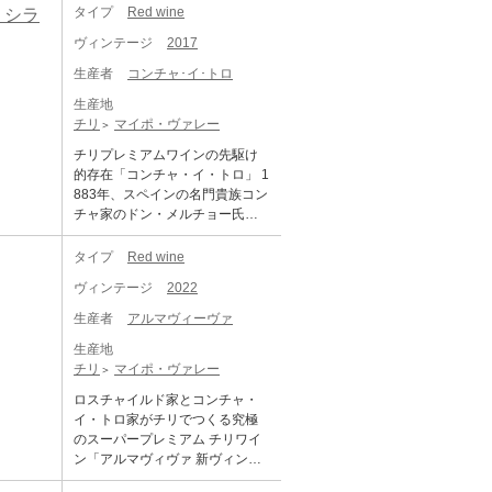
04年1月、リッツ・カールトン・
チリへ持ち込み、ブドウ栽培に
タイプ
Red wine
 シラ
ベルリンでジャーナリスト、ソ
最適な気候を持つマイポ・ヴァ
ムリエなど36名が ブラインド・
ヴィンテージ
2017
レーにブドウ畑を開拓したの
テイスティング。マルゴー、ラ
が、コンチャ・イ・トロの始ま
生産者
コンチャ･イ･トロ
トゥール、ラフィットを抜いて
りです。家族経営から始まった
ナンバー1に輝いたのは ビニェー
生産地
同社は、急速な成長を遂げ、現
ド・チャドウィック2000年。 エ
チリ
マイポ・ヴァレー
在、チリ、アルゼンチン、アメ
ラスリスのカベルネの秀逸性を
リカに約11,300ヘクタールの自
チリプレミアムワインの先駆け
世界に証明しました。 セット内
社畑を所有しています。その所
的存在「コンチャ・イ・トロ」 1
容 【ドン・マキシミアーノ フ
有面積は南米1位の規模を誇り、
883年、スペインの名門貴族コン
ァウンダーズ リザーヴ [198
毎年安定した高い品質のワイン
チャ家のドン・メルチョー氏
9]】 1989年 ワイン醸造革命の
造りが可能となっています。 チ
が、ボルドーからブドウの苗を
始まりと技術の向上を迎え始め
リの国土は、西は太平洋、東は
チリへ持ち込み、ブドウ栽培に
タイプ
Red wine
た1989年 セパージュ：カベル
アンデス山脈に挟まれて南北に
最適な気候を持つマイポ・ヴァ
ネ・ソーヴィニョン 100% アル
細長く広がっています。北に砂
ヴィンテージ
2022
レーにブドウ畑を開拓したの
コール： 12.0％ / pH： 3.44 / 総
漠、南に南極という自然環境が
が、コンチャ・イ・トロの始ま
酸性度： 6.3 g / l（酒石酸) / 残留
生産者
アルマヴィーヴァ
害虫の侵入を防ぎ、長く乾燥す
りです。家族経営から始まった
糖分： 2.12 g / L 透明な赤レンガ
る夏、寒い冬、そしてブドウ生
生産地
同社は、急速な成長を遂げ、現
色でチェリーのハイライトであ
育期の昼夜の大きな温度差は、
チリ
マイポ・ヴァレー
在、チリ、アルゼンチン、アメ
り、フレッシュフルーツのノー
ブドウの生育に理想的な環境で
リカに約11,300ヘクタールの自
ト、よりバルサミコのタッチ、
ロスチャイルド家とコンチャ・
す。そのような恵まれた風土の
社畑を所有しています。その所
やや土っぽいノートのある複雑
イ・トロ家がチリでつくる究極
中でワイン造りを行うコンチ
有面積は南米1位の規模を誇り、
で深いノーズを持つワインで
のスーパープレミアム チリワイ
ャ・イ・トロは、ワインそのも
毎年安定した高い品質のワイン
す。口に含むと深くエレガント
ン「アルマヴィヴァ 新ヴィンテ
のだけではなく、自然環境、地
造りが可能となっています。 チ
で、 熟成されよく磨かれたタン
ージ2022年」 バランスの取れた
域社会、人々にも着目をしてい
リの国土は、西は太平洋、東は