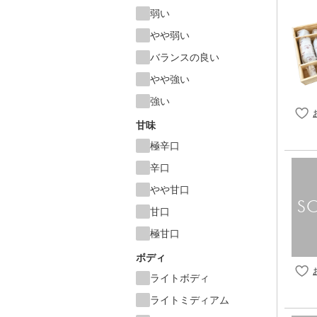
弱い
やや弱い
バランスの良い
やや強い
強い
甘味
極辛口
辛口
やや甘口
甘口
極甘口
ボディ
ライトボディ
ライトミディアム