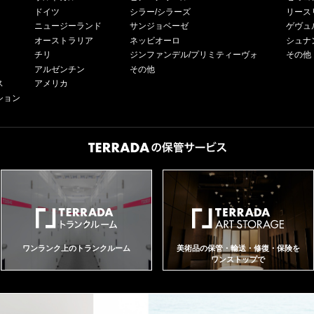
ドイツ
シラー/シラーズ
リース
ニュージーランド
サンジョベーゼ
ゲヴュ
オーストラリア
ネッビオーロ
シュナ
チリ
ジンファンデル/プリミティーヴォ
その他
アルゼンチン
その他
ス
アメリカ
ション
ワンランク上のトランクルーム
美術品の保管・輸送・修復・保険を
ワンストップで