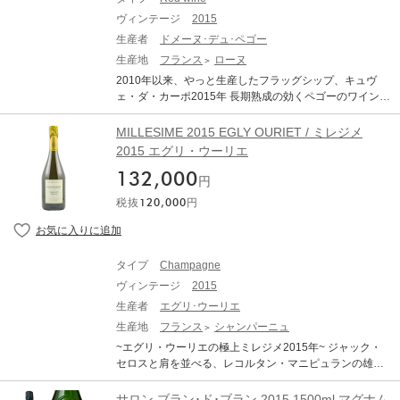
ルナッシュ・ノワールの真髄を表しています。「数週間
インアドヴォケイト98ポイントと素晴らしい評価が与え
ある力強い味わいで、果実にしっかり溶け込んだタンニ
前、'89VTを父と飲みましたが、30年の熟成を経てやっ
ヴィンテージ
2015
られました。樹齢100年の古樹から生まれるこのワイン
ンが余韻の長い後味を生む。瓶詰の翌年から20～50年間
と今飲み頃に差し掛かっていました。本当に驚くほどの
は、まさに『奇跡のワイン』と言えるでしょう。 ■テク
生産者
ドメーヌ･デュ･ペゴー
が飲み頃。リブアイ・ステーキやグリル肉、ジビエ、チ
長期熟成型のワインであることを再認識できました」
ニカル情報■ 産地：ローヌヴァレー南部AOCシャトーヌ
生産地
フランス
ローヌ
ョコレートベースの料理と最高の相性。 ワインアドヴォ
と、2019年に来日した際ファブリスは話していました。
フ・デュ・パプ 品種：グルナッシュ70％、シラー
ケイト：98点RobertParker #238 2018年9月1日 （飲み
2010年以来、やっと生産したフラッグシップ、キュヴ
「彼のシャトーヌフ・デュ・パプは、通常は出荷された
7％、ムールヴェードル3％、他合わせて20％（サンソ
頃：2020～2040年） 昨年も報告した通り、2015年のキ
ェ・ダ・カーポ2015年 長期熟成の効くペゴーのワインは
時から飲めるが、10～15年は熟成できる。キュヴェ・サ
ー、ヴァッカレーズ、テレ、クノワーズ、ピクプール、
ュヴェ・ダ・カーポは、実に印象的なワイン。キュヴ
セラーにいくら揃えても、決して後悔することはない。
ントネールは、1989年、1990年、1995年、1998年、20
クレレット、ブールブーラン、ルーサンヌ、ミュスカル
ェ・レゼルヴほどに華やかな香りではないが、より力強
パーカー氏も「もし見つけたら、必ず手に入れておくべ
00年、2001年、2003年に造られており、並外れた豪華
MILLESIME 2015 EGLY OURIET / ミレジメ
ダン、ピカルダン） アルコール：15.5％ 平均樹齢：1
く凝縮感のある濃厚さを湛えている。実に芳醇なフルボ
き」と語るドメーヌ・デュペゴーの最高峰「キュヴェ・
さと豊かさを持つワインであるが、若いうちも飲みやす
2015 エグリ・ウーリエ
00年かそれ以上 土壌：砂質/石の多い土壌/赤色粘土質
ディで、ラズベリーの濃厚な果実味にシルキーなタンニ
ダ・カポ」。 Da Capoは演奏記号ダ・カーポからとった
く、20年あるいはそれ以上持ちこたえる能力がある。ア
醸造：葡萄は除梗せず、破砕してセメントの発酵槽に入
ンを湛え、余韻の長い豊かな後味がどこまでも続く。美
132,000
もの。Da Capoに使われる葡萄は、樹齢約100年の砂質
ンドレ・ブリュネルはシャトーヌフ＝デュ＝パープの輝
円
れ、天然酵母で温度調節せず10日かけて自然発酵。必要
しく柔らかな果実味がしっとりと優しく口内を満たし、
土壌からは長い余韻を、樹齢80年の石ころのある土壌か
かしい希望の光のひとりである。」 ロバート・パーカ
最小限の酒石酸とSO2を添加。圧搾した後、オークの大
税抜
120,000
円
ロースト肉、ラヴェンダーの花、タイムのニュアンスが
らは複雑さを引き出し、それぞれ、配合比率は約8：2。
ー Jr.「ワールド・グレイテスト・ワイン・エステイ
樽で2年間熟成。サーブの適温：16～19℃ ■コメント■
複雑味を添える。 ワインスペクテーター：96点 WineSp
良年のみ作られます。1998、2000、2003、2007年、20
ト」（河出書房新社版より） ■2015年ヴィンテージ情報
暗く深みのある重厚な紫色。プラムやブラックベリーを
ectator 2018年8月31日 （飲み頃：2020～2040年） ジュ
10年、そして今回5年ぶりにリリースされた2015年もワ
■ シャトーヌフ・デュ・パプの2015年ヴィンテージは、
思わせる熟れた黒果実のアロマに、リコリスや黒胡椒の
ーシーでスッキリと焦点の定まった味わいで、重厚なチ
インアドヴォケイト98ポイントと素晴らしい評価が与え
数回の猛暑と時節柄の嵐に見舞われ、すでにあらゆる意
風味が香る。すっきりと焦点の定まった直線的で深みの
タイプ
Champagne
ェリー・ペースト、キルシュ、プラムジャムの風味を爽
られました。樹齢100年の古樹から生まれるこのワイン
味で寛大と表現することができます。色、構造、成熟度
ある力強い味わいで、果実にしっかり溶け込んだタンニ
やかな酸と生彩のある快活なタンニンが引き締める。後
ヴィンテージ
2015
は、まさに『奇跡のワイン』と言えるでしょう。 ■テク
において寛大です。しかし、低収量で知られるこのアペ
ンが余韻の長い後味を生む。瓶詰の翌年から20～50年間
味には、ローリエの葉やガリーグ、温かい石の香りが豊
ニカル情報■ 産地：ローヌヴァレー南部AOCシャトーヌ
生産者
エグリ･ウーリエ
ラシオンでは非常に珍しい、量的にも寛大である。 春は
が飲み頃。リブアイ・ステーキやグリル肉、ジビエ、チ
かに感じられ、溢れるような果実味が再び口内を満た
フ・デュ・パプ 品種：グルナッシュ70％、シラー
降雨量(170mm)が季節の標準の範囲内でしたが、夏は乾
生産地
フランス
シャンパーニュ
ョコレートベースの料理と最高の相性。 ワインアドヴォ
し、深みのある長い余韻を生む。生産量830ケース。
7％、ムールヴェードル3％、他合わせて20％（サンソ
燥して暑く、何度か37℃を超えることもありました。6月
ケイト：98点RobertParker #238 2018年9月1日 （飲み
~エグリ・ウーリエの極上ミレジメ2015年~ ジャック・
ー、ヴァッカレーズ、テレ、クノワーズ、ピクプール、
中旬から8月中旬にかけての累積降雨量は60mm未満でし
頃：2020～2040年） 昨年も報告した通り、2015年のキ
セロスと肩を並べる、レコルタン・マニピュランの雄エ
クレレット、ブールブーラン、ルーサンヌ、ミュスカル
たが、日射量は6ヶ月間(4月から9月まで)で1941hに達
ュヴェ・ダ・カーポは、実に印象的なワイン。キュヴ
グリ・ウーリエ。徹底した有機栽培と新樽発酵を行うそ
ダン、ピカルダン） アルコール：15.5％ 平均樹齢：1
し、日照量が非常に多かった2010年と2011年を上回りま
ェ・レゼルヴほどに華やかな香りではないが、より力強
の独特な造りで、アンボネイを中心とした黒葡萄の美点
サロン ブラン･ド･ブラン 2015 1500ml マグナム