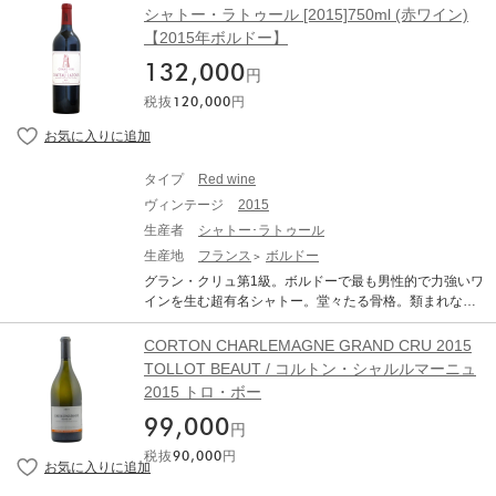
ます。今まで大切にしてきた基盤を思い起こさせてくれ
の地位を獲得した4大シャトーの1つ（現在は1973年に昇
シャトー・ラトゥール [2015]750ml (赤ワイン)
する最大の生産者です。ボンヌ・マールは、モレ・サ
るようなワイン。それはまるで、大胆な先見の明を持っ
格した『シャトー・ムートン・ロスチャイルド』を含
【2015年ボルドー】
ン・ドニ村とシャンボール・ミュジニー村にまたがる特
たエメ・サロン が、初の傑作を生み出した1905年まで、
め“5大シャトー”と呼ばれます。）。メルドー地方のガロ
級畑。シャンボール・ミュジニー北部に位置。若いうち
私たちをタイムスリップさせてくれます。 ル・メニル・
132,000
ンヌ川河口の左岸にあるマルゴー村に存在し、勿論同村
円
は固く閉じきった状態の多い特級畑ミュジニーと対極に
シュール・オジェ村の単一クリュで育つシャルドネのみ
を代表するトップシャトー。ワインのスタイルは優美・
位置する、おおらかで力強く豊満なボディを持つ、男性
税抜
120,000
円
で作られたヴィンテージワインは、最高の年にしか造ら
エレガントを信条とし、ボルドーワインで最も女性的な
的な印象のワインが造られています。 ヴォギュエの醸造
れません。当初、エメ・サロンは自分自身と友人たちの
ワインと表現されています。 「シャトー・マルゴー」
責任者であるフランソワ・ミエによれば、ミュジニーが
ためだけにこの特別なシャンパーニュを考案しました。
は、若いうちはタンニンに堅くガードされており、飲み
父、レ・ザムルーズが母、シャンボールのその他の1級畑
しかし、瞬く間に1920年代の美食家たちの羨望の的とな
頃を迎えるまでに時間を要しますが、長期熟成を経て現
が2人の子供たちで、ボンヌ・マールは伯父さん。つまり
タイプ
Red wine
ったのです。 抜栓した瞬間から、サロン2015は私たちの
れるうっとりとするような滑らかな舌触り、そして豊か
これだけ家族が違うということ。赤い果実のニュアンス
五感全てを魅了します。きらめくゴールドの色合いは グ
ヴィンテージ
2015
な味わいを持ちます。最高のテロワールで育ち、極めて
が強いシャンボールのワインの中で、これだけはブラッ
リーンとシルバーのハイライトによって引き立てられ、
厳しい選果をクリアした珠玉のブドウだけをグラン・ヴ
生産者
シャトー･ラトゥール
クベリーなど黒い果実の香りが強く、しかも若い時の色
きめ細かい泡が優雅で刺激的に炸裂すると同時に、白い
ァンに使用。 口当たりの滑らかさ、そしてしっかりした
生産地
フランス
ボルドー
調に青紫の反射を伴う。豊かで肉付きのよいワイン。ち
花、菩提樹やスイカズラなどのはっきりとしてデリケー
ボディと繊細さを備えた味わい、並外れたタンニンは、
なみにヴォギュエのボンヌ・マールは大部分がテール・
グラン・クリュ第1級。ボルドーで最も男性的で力強いワ
トなアロマが発散します。そして常に遍在する白亜質の
非常にしなやかで、柔和で優しく最後まで広がります。
ルージュ（赤土）の土壌にある。 ■テクニカル情報■ 醸
インを生む超有名シャトー。堂々たる骨格。類まれな凝
香り。雄大で生き生きとした口当たりは、塩味と爽快感
2015年はシャトー・マルゴーにとって、まさに文字通
造・栽培、除梗の割合：100%、発酵(樽/タンク)：木製
縮味。信じ難い長寿を誇る偉大なワインです。 言わずと
の完璧 なバランスをもたらし、テロワールの真髄を呼び
り、歴史的なヴィンテージです。このような結果が得ら
桶、使用酵母：天然酵母、熟成(樽【新樽率】/タンク)：2
知れた五大シャトーの一つ。その中でも最も長命である
起こします。濃厚かつエレガントな味わいは豊満さと繊
CORTON CHARLEMAGNE GRAND CRU 2015
れた一因は、ブレンド時の決断が何度も吟味されたこと
0～30%、マロラクティック発酵の有無：する、瓶詰め時
といわれる。力強く荘厳、高尚さと気高さを備えた極上
細さを同時に持ち合わせ、それは土地と時間を語り続け
TOLLOT BEAUT / コルトン・シャルルマーニュ
であるのは間違いないでしょう。グラン・ヴァン用にリ
のフィルターの有無：年による、所有面積：2.60ha、土
ワインの典型である。百年戦争の時代にはイギリス側の
ています。 ヴィンテージ情報 長くまばゆい2015年の夏
ザーブされているのは全生産のわずか35パーセントで、
2015 トロ・ボー
壌：石灰粘土質、ぶどう品種(セパージュ)：Pinot Noir 10
要塞として使われていた。ラベルの塔はその証である
穏やかで雨の多い秋の後に続いた冬は典型的で、霜が降
最高峰のヴィンテージの中では、最も厳選した年と言え
0%、ぶどうの仕立て：ギュイヨ・サンプル、コルドン・
が、現在は別の丸屋根の塔がシャトーには建っている。1
99,000
りるのも稀でした。そして雨の多い春が訪れ、シャルド
ます。例年同様、根底を成すカベルネ・ソーヴィニヨン
円
ドゥブル、収穫量：11000本/ha、収穫方法：手摘み、農
7世紀にははカロン・セギュールと同じセギュール家が所
ネは4月14日から蕾を出します。5月中旬から始まった干
がブレンドの87パーセントを占め、今年はさらに濃厚さ
法：リュット・アンテグレ COMTE GEORGES DE VOG
税抜
90,000
円
有していた。 第二次大戦後イギリスのピアソン家にわた
ばつは8月中旬まで続き、 豊富な日照量と相まって、シ
と繊細さを兼ねそろえ、活力と強さは例年以上になりま
UE BONNES MARES GRAND CRU ドメーヌ・コント・
り、1993年以降現在ではフランス屈指の実業家フランソ
ャンパーニュ地方はまばゆいばかりの気候条件を迎えま
した。メルロも、特に偉大な区画は期待を裏切ることな