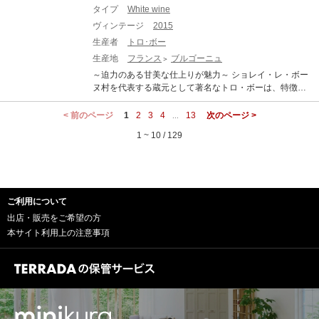
ジョルジュ・ド・ヴォギュエ ボンヌ・マール グラン・ク
ワ・ピノーが所有している。ポーイヤックの三つの一級
した。シャルドネの開花は6月11日に始まります。8月に
く、グラン・ヴァンの中でも8%を占めています。カベル
タイプ
White wine
リュ 生産地：フランス ブルゴーニュ コート・ド・ニュ
シャトーの中で最も南、最もジロンド河沿いに位置して
入ってブドウが熟し始め、数日後に続いた救いの雨 が涼
ネ・フラン(3パーセント)、プティ・ヴェルド(2パーセン
イ シャンボール・ミュジニー 原産地呼称：AOC. BONN
ヴィンテージ
2015
いる。河からわずかに離れた小高い丘という、最上の立
しい気温をもたらし、慎重かつ確実にブドウが完熟する
ト)も、選りすぐられたブレンドの中で、それぞれ重要な
ES MARES ぶどう品種：ピノ・ノワール 100% アルコー
地を誇る。メドック格付け一級の中で最もヴィンテージ
生産者
トロ･ボー
ための環境が整います。そして9月8日に収穫が始まる
割合を占めています。そして偉大なヴィンテージは全般
ル度数：13.5% 味わい：赤ワイン 辛口 ミディアムボディ
によるばらつきが小さいワインだともいわれている。
頃、ル·メニル·シュール·オジェ村には太陽が戻ってきま
生産地
フランス
ブルゴーニュ
的に、各品種の持つ真髄を表現できることを示してくれ
【古酒について、当店からのお願い】 オールドヴィンテ
「シャトー・ラトゥール」の味わいは、世界で最も凝縮
した。2015年の夏は、干ばつと日照に関しては記録的な
ました。 (2018年10月 シャトー・マルゴー オフィシャル
～迫力のある甘美な仕上りが魅力～ ショレイ・レ・ボー
ージのワインは必ず休息させることが必要です。休ませ
感があり、豊かでタニックなフルボディです。「常に最
年でした。その結果、ブドウは見事に成熟し、当時から
ホームページより) ■2015年ヴィンテージ情報■ 例年に比
ヌ村を代表する蔵元として著名なトロ・ボーは、特徴的
ずに抜栓してしまうと本来の味わいは全く表れてきませ
高級、力強く、タニックで、荘厳。」と評され、ラトゥ
すでに素晴らしいヴィンテージが約束されていたので
べてかなり気温の低い冬となり、そのため芽吹きは、時
な樽の風味とボリューム感溢れるスタイルで、近年特に
ん。商品到着後、最低でも2週間は休ませてください。 ●
ールと即座に分かる鮮烈な個性が特徴です。「最高のブ
す。
期が遅れたものの、一斉に歩調の合った状態でした。そ
高い評価を得る蔵元。熟度の高いピノ・ノワールから産
< 前のページ
古酒特有のボトル傷や汚れがございます。 ●澱がござい
1
2
3
4
13
次のページ >
...
レンド」と「最高の飲み頃」の追求によって生まれる、
して春は日差しが多く乾燥した絶好のコンディションだ
み出されるそのワインは、滑らかで甘いニュアンスと熟
ますので、商品到着後はボトルを立てた状態で、澱が沈
完璧な品質をお愉しみください。 CHATEAU LATOUR シ
1 ~ 10 / 129
ったおかげで、テンポの速い均質的な開花を迎えまし
した旨味をたっぷりと含んだ味わいが魅力です。 2015年
み落ち着くまで休息させてから(最低でも1か月、出来れ
ャトー・ラトゥール 生産地：フランス ボルドー ポイヤ
た。暑さと乾燥は6月、7月まで長引き、最も気候に敏感
の特級コルトン・シャルルマーニュは、新樽比率を20%
ば2カ月以上)抜栓してください。 ●熟成による色調の変
ック 原産地呼称：AOC. PAUILLAC 格付け：第1級 ぶど
な区画はとくに、水ストレスに見舞われることを懸念す
程度に抑え、土壌由来の豊富なミネラル感を表現した年
化（白ワインは黄金色に、赤ワインはレンガ色に）や、
う品種：カベルネ・ソーヴィニヨン 97.1%、メルロー 2.
るほどでした。幸いにも8月に、適時の程よい雨に恵ま
産3樽ほどの超稀少品。噛み応えすら感じる豊富な果実味
香り、味わいが複雑に変化している可能性があります。
6%。プティ・ヴェルド 0.3% アルコール度数：13.0% 味
れ、色付き期間が短縮し、均質化につながりました。9月
の奥から上質な酸が顔を出し、旨みを含んだミネラルが
これらは古酒の特徴です。 熟成されたワイン(古酒)です
わい：赤ワイン 辛口 フルボディ vinous： 98+ ポイント
に再び乾燥した気候に見舞われましたが、日中暑く、夜
ご利用について
じわじわと迫りくる大作。既に10年熟成していますが、
のでボトルバリエーション等ございます。それをご理解
98+pts From: 2015 Bordeaux: Every Bottle Tells a Story...
は涼しい、という組み合わせだったおかげで、豊富な糖
さらにじっくりと寝かせて、その真価が花開く時を待つ
出店・販売をご希望の方
頂いた上でのご購入をお願い致します。
(Feb 2018) A seamless, totally captivating wine, the 2015
分は美しい酸と調和がとれ、タンニンも滑らかで、複雑
のもよいポテンシャルの極めて高い仕上りです。
本サイト利用上の注意事項
Latour has no beginning and no end, it simply exists in it
性に満ちた潜在能力のあるアロマを備えたブドウを得る
s own little world of pure and total harmony. Nothing is o
ことができました。赤ワイン用ブドウの収穫は、9月18
ut of place. Instead, the 2015 captivates both the intellect
日から10月6日まで。ブドウは小粒で皮は厚みがあり、
ual and hedonistic senses with its remarkable aromatic d
タンニンは濃厚になるであろうと予感させます。 ■2015
epth and textural brilliance. Exotic in its ripeness, with tre
年スペシャルボトルについて■ シャトー・マルゴーの歴
mendous persistence and dazzling balances, the 2015 r
史上において初めての、そしてこの年だけに限定した、
eally does have it all.The 2015 is 97.1% Cabernet Sauvi
以下の3点において類い稀なきグラン・ヴァン 2015とい