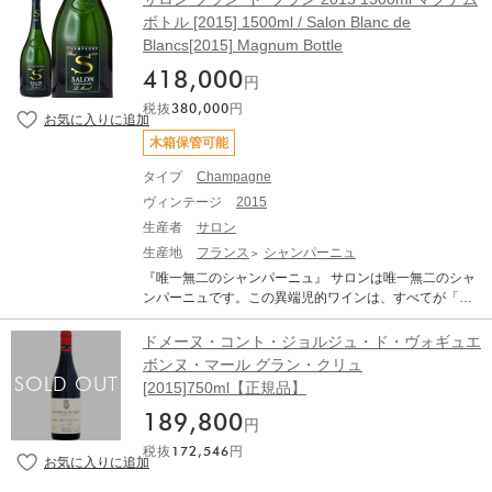
00年かそれ以上 土壌：砂質/石の多い土壌/赤色粘土質
した。 こうした好天に恵まれたことで、2015年の収穫は
く凝縮感のある濃厚さを湛えている。実に芳醇なフルボ
を見事に表現した味わいのシャンパーニュを生み出し、
ボトル [2015] 1500ml / Salon Blanc de
醸造：葡萄は除梗せず、破砕してセメントの発酵槽に入
良好な状態で成熟に至り、9月中旬の嵐も、非常に有望視
ディで、ラズベリーの濃厚な果実味にシルキーなタンニ
世界的に高い評価を受けています。特にミレジメは近年
れ、天然酵母で温度調節せず10日かけて自然発酵。必要
Blancs[2015] Magnum Bottle
されていたヴィンテージの品質に影響を与えることはあ
ンを湛え、余韻の長い豊かな後味がどこまでも続く。美
専門誌でも満点の評価を受ける注目のキュヴェ。瓶熟成
最小限の酒石酸とSO2を添加。圧搾した後、オークの大
りませんでした。実際、白ブドウの最初の房が切られた
しく柔らかな果実味がしっとりと優しく口内を満たし、
期間も非常に長く、約100カ月間行われます。 2015年は
418,000
樽で2年間熟成。サーブの適温：16～19℃ ■コメント■
円
のは8月末、最後のムールヴェードルのブドウが切られた
ロースト肉、ラヴェンダーの花、タイムのニュアンスが
キャラメリゼした洋梨やマーマレードを思わせるアロマ
暗く深みのある重厚な紫色。プラムやブラックベリーを
のは10月中旬のことでした。収穫が何週間にもわたって
複雑味を添える。 ワインスペクテーター：96点 WineSp
税抜
380,000
円
に、スパイシーなニュアンスがアクセントとなった芳醇
思わせる熟れた黒果実のアロマに、リコリスや黒胡椒の
行われたとしても、発酵については同じことは言えず、
ectator 2018年8月31日 （飲み頃：2020～2040年） ジュ
な香り。力強く鮮やかな果実の風味と後半にかけて広が
風味が香る。すっきりと焦点の定まった直線的で深みの
木箱保管可能
最初から最後まで穏やかに進み、リッチでバランスのと
ーシーでスッキリと焦点の定まった味わいで、重厚なチ
る緊張の感のある味わいのコントラストが素晴らしい、
ある力強い味わいで、果実にしっかり溶け込んだタンニ
れた、非常に複雑なワインを生み出すことができまし
ェリー・ペースト、キルシュ、プラムジャムの風味を爽
まさに極上の逸品です。
タイプ
Champagne
ンが余韻の長い後味を生む。瓶詰の翌年から20～50年間
た。 ■テクニカル情報■ 葡萄品種：グルナッシュ90%、
やかな酸と生彩のある快活なタンニンが引き締める。後
が飲み頃。リブアイ・ステーキやグリル肉、ジビエ、チ
ヴィンテージ
2015
シラー10% ブドウの樹齢：125年 収量：15hl 熟成：グル
味には、ローリエの葉やガリーグ、温かい石の香りが豊
ョコレートベースの料理と最高の相性。 ワインアドヴォ
ナッシュはタンク、他は古いバリックで18ヶ月 Andre Br
かに感じられ、溢れるような果実味が再び口内を満た
生産者
サロン
ケイト：98点RobertParker #238 2018年9月1日 （飲み
unel Chateauneuf du Pape Rouge Les Cailloux Cuvee
し、深みのある長い余韻を生む。生産量830ケース。
生産地
フランス
シャンパーニュ
頃：2020～2040年） 昨年も報告した通り、2015年のキ
Centenaire アンドレ・ブリュネル シャトーヌフ・デュ・
『唯一無二のシャンパーニュ』 サロンは唯一無二のシャ
ュヴェ・ダ・カーポは、実に印象的なワイン。キュヴ
パプ レ・カイユ キュヴェ・サントネール 生産地：フラ
ンパーニュです。この異端児的ワインは、すべてが「単
ェ・レゼルヴほどに華やかな香りではないが、より力強
ンス ローヌ 南ローヌ シャトーヌフ・デュ・パプ 原産地
一」という枠の中で誕生しました。エメ・サロンという
く凝縮感のある濃厚さを湛えている。実に芳醇なフルボ
呼称：AOC. CHATEAUNEUF DU PAPE ぶどう品種：グ
ひとりの男が夢見たシャンパーニュは、単一のテロワー
ディで、ラズベリーの濃厚な果実味にシルキーなタンニ
ドメーヌ・コント・ジョルジュ・ド・ヴォギュエ
ルナッシュ 90%、シラー 10% アルコール度数：14.5%
ル（コート・デ・ブラン地区）の単一のクリュ（メニ
ンを湛え、余韻の長い豊かな後味がどこまでも続く。美
味わい：赤ワイン 辛口 フルボディ ワインアドヴォケイ
ボンヌ・マール グラン・クリュ
ル・シュール・オジェ村）で育つ、単一ブドウ品種（シ
しく柔らかな果実味がしっとりと優しく口内を満たし、
ト：97 ポイント Rating 97 Release Price NA Drink Date
[2015]750ml【正規品】
ャルドネ）で造ったヴィンテージワインでした。シャン
ロースト肉、ラヴェンダーの花、タイムのニュアンスが
2020 - 2035 Reviewed by Joe Czerwinski Issue Date 6th
パーニュはノンヴィンテージであることが主流ですが、
複雑味を添える。 ワインスペクテーター：96点 WineSp
189,800
May 2022 Source May 2022 Week 1, The Wine Advocat
円
サロンには必ずヴィンテージが入り、その上ブドウが最
ectator 2018年8月31日 （飲み頃：2020～2040年） ジュ
e In 2015, the destemmer broke, so the 2015 Chateaune
税抜
172,546
円
高の状態で収穫された年だけに、サロンが生まれるので
ーシーでスッキリと焦点の定まった味わいで、重厚なチ
uf du Pape Cuvee Centenaire was made using whole cl
す。 【稀少性と特性】 サロンの方針によって、これまで
ェリー・ペースト、キルシュ、プラムジャムの風味を爽
usters. It still offers up hints of those green, herbal, floral