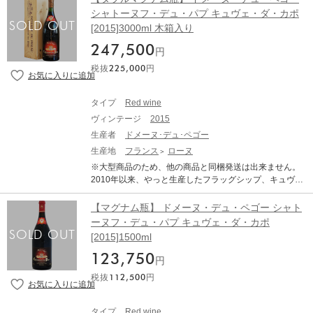
に、必ず1年は落ち着かせてから出荷したいと考えていま
パーカー氏も「もし見つけたら、必ず手に入れておくべ
シャトーヌフ・デュ・パプ キュヴェ・ダ・カポ
す。アンドレが考える南部ローヌワインの魅力は、飲み
き」と語るドメーヌ・デュペゴーの最高峰「キュヴェ・
やすく親しみやすく、食事に合わせやすい味わいである
[2015]3000ml 木箱入り
ダ・カポ」。 Da Capoは演奏記号ダ・カーポからとった
ことです。 「シャトーヌフ・デュ・パプ キュヴェ・サン
もの。Da Capoに使われる葡萄は、樹齢約100年の砂質
247,500
トネール」は、樹齢100年以上の葡萄から造られるアン
円
土壌からは長い余韻を、樹齢80年の石ころのある土壌か
ドレ・ブリュネルのスペシャル・キュヴェ、別格の豪華
税抜
225,000
円
らは複雑さを引き出し、それぞれ、配合比率は約8：2。
さや華やかさを持つ、まさに夢のようなワイン。毎年造
良年のみ作られます。1998、2000、2003、2007年、20
られるワインではなく、記録では95年、98年、00年、01
10年、そして今回5年ぶりにリリースされた2015年もワ
年、03,年、05年、06年、07年、10年、12年に生産され
タイプ
Red wine
インアドヴォケイト98ポイントと素晴らしい評価が与え
ました。 ファルゲロルの南の最も素晴らしい区画の100
ヴィンテージ
2015
られました。樹齢100年の古樹から生まれるこのワイン
周年を祝うため、1989年にこの特別なキュヴェを造った
は、まさに『奇跡のワイン』と言えるでしょう。 ■テク
生産者
ドメーヌ･デュ･ペゴー
のが始まりです。元々グルナッシュ・ノワールだけの畑
ニカル情報■ 産地：ローヌヴァレー南部AOCシャトーヌ
生産地
フランス
ローヌ
でしたが、ミストラルが強く吹く畑で、折れた樹や枯れ
フ・デュ・パプ 品種：グルナッシュ70％、シラー
た樹の代わりに、ムールヴェードルを植えています。土
※大型商品のため、他の商品と同梱発送は出来ません。
7％、ムールヴェードル3％、他合わせて20％（サンソ
壌と下層土共に、石灰岩は多くなく、青く緻密な粘土が
2010年以来、やっと生産したフラッグシップ、キュヴ
ー、ヴァッカレーズ、テレ、クノワーズ、ピクプール、
主で、ワインにミネラルを与えます。日当たりは理想的
ェ・ダ・カーポ2015年 長期熟成の効くペゴーのワインは
クレレット、ブールブーラン、ルーサンヌ、ミュスカル
で、荒々しく吹き荒れるミストラルは、果実の濃縮をも
セラーにいくら揃えても、決して後悔することはない。
【マグナム瓶】 ドメーヌ・デュ・ペゴー シャト
ダン、ピカルダン） アルコール：15.5％ 平均樹齢：1
たらします。収穫量は、15hL/ha。品種ごとに別々にタ
パーカー氏も「もし見つけたら、必ず手に入れておくべ
ーヌフ・デュ・パプ キュヴェ・ダ・カポ
00年かそれ以上 土壌：砂質/石の多い土壌/赤色粘土質
ンクで発酵させ、発酵後にサントネールにするかどうか
き」と語るドメーヌ・デュペゴーの最高峰「キュヴェ・
醸造：葡萄は除梗せず、破砕してセメントの発酵槽に入
[2015]1500ml
決めています。コンクリートタンクで3～4週間発酵後、
ダ・カポ」。 Da Capoは演奏記号ダ・カーポからとった
れ、天然酵母で温度調節せず10日かけて自然発酵。必要
グルナッシュ・ノワールはタンク熟成、ムールヴェード
もの。Da Capoに使われる葡萄は、樹齢約100年の砂質
123,750
最小限の酒石酸とSO2を添加。圧搾した後、オークの大
円
ルは古いバリックで18ヶ月熟成させます。グルナッシ
土壌からは長い余韻を、樹齢80年の石ころのある土壌か
樽で2年間熟成。サーブの適温：16～19℃ ■コメント■
ュ・ノワールは十分な糖があり、樽から甘さや集約感を
税抜
112,500
円
らは複雑さを引き出し、それぞれ、配合比率は約8：2。
暗く深みのある重厚な紫色。プラムやブラックベリーを
移す必要が無いのでタンクで熟成させます。生産量は3,0
良年のみ作られます。1998、2000、2003、2007年、20
思わせる熟れた黒果実のアロマに、リコリスや黒胡椒の
00本のみです。 傑出したVTにのみ造られるワインで、グ
10年、そして今回5年ぶりにリリースされた2015年もワ
風味が香る。すっきりと焦点の定まった直線的で深みの
タイプ
Red wine