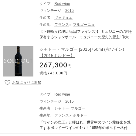
に瓶詰めされたボトルのほぼすべてのヴィンテージが、
やかな酸と生彩のある快活なタンニンが引き締める。後
notes, but they only add intrigue to the ripe cherry aroma
タイプ
Red wine
メニルのセラーで眠り続けています。これは、継承を尊
味には、ローリエの葉やガリーグ、温かい石の香りが豊
s and flavors. Full-bodied, concentrated and silky texture
ヴィンテージ
2015
重するメゾンの信念を表しています。20世紀を通して生
かに感じられ、溢れるような果実味が再び口内を満た
d, with tremendous length, this is a knockout, probably cl
産されたヴィンテージの数が、わずか37。これはワイン
し、深みのある長い余韻を生む。生産量830ケース。
生産者
ヴォギュエ
ose to its peak, although I have hopes that it will age eve
界では異例の数といえるでしょう。 1905年、ブラン・
n better than some past vintages. デキャンター：97 ポイ
生産地
フランス
ブルゴーニュ
ド・ブランが誕生します。サロンのシャンパーニュは、
ント Centenaire 2015 - Decanter - Matt Walls : 97/100 To
【正規輸入代理店商品(ファインズ)】 ミュジニーの7割を
たちまち流行最先端のスポットに登場します。ベル・エ
usPresse & GuidesActualites Decanter The only vintage
保有するシャンボール・ミュジニーの歴史的盟主! 偉大な
ポック時代に大繁盛していたレストラン「マキシム」を
not to be destemmed as the destemmer broke the day be
特級畑から造られる、長期熟成のポテンシャルを秘めた
筆頭に、多くの老舗店がハウスシャンパーニュとしてサ
fore harvest! A very transparent Chateauneuf, not darkly
１本。 ドメーヌ・コント・ジョルジュ・ド・ヴォギュエ
シャトー・マルゴー [2015]750ml (赤ワイン)
ロンを選抜しました。このシャンパーニュは、シャルド
coloured. Complex on the nose already with raspberry, c
は、シャンボール・ミュジニー最高の生産者です。1450
【2015ボルドー】
ネ種のみでつくられるという、当時にしては非常にめず
herry and almond flecks to the principal strawberry fruit a
年以来、代々のヴォギュエ一族によって受け継がれてい
らしい特性を持ち合わせていました。第一次世界大戦以
longside a smoky, lightly camphorous. Rounded, fuller in
267,300
るドメーヌは、誰もが憧れるグラン・クリュ、「ミュジ
円
前、モノセパージュのシャンパーニュを手がけるメゾン
body and richer in glycerol than the 2016. A little high in
ニー」最大の所有者です。10.85haのミュジニーのう
は皆無だったからです。こうして、エメ・サロンは、ブ
alcohol, but will be good in time A very elegant expressio
税抜
243,000
円
ち、その7割に相当する7.2ha、ボンヌ・マールもこのク
ラン・ド・ブランの先駆者となったのです。 最新の2015
n of CNDP, with fine tannins and a very true, authentic ex
リマ最大の2.7ha、1級レ・ザムルーズには0.56haの畑を
年ヴィンテージが数量限定入荷 サロンは「唯一無二」と
pression of Chateauneuf Grenache. This will be excellen
持っています。 1986年より醸造責任者を務めているフラ
いう言葉がぴったりなシャンパーニュです。コート・
t in time. Parution : 22/05/2020
ンソワ・ミレ氏の手によって、生産量を抑え、その年の
デ・ブラン地区のテロワールに位置するメニル・シュー
タイプ
Red wine
条件に合わせて造り方を変える方法を始めた結果、目を
ル・オジェ村。そこのクリュで育ったシャルドネ種しか
ヴィンテージ
2015
見張る高品質のワインを続々と誕生させ、ブルゴーニュ
使わず、各ワインに必ずヴィンテージが入るシャンパー
きっての揺るぎない品質を保つ、誰もが恋焦がれるワイ
生産者
シャトー･マルゴー
ニュサロン。その上、より優れた年にしか出荷をしない
ンを生みだしています。著名なワイン評論家のロバー
生産地
フランス
ボルドー
こだわりが、唯一無二の所以です。その年の気候が起こ
ト・パーカー氏も、彼のことを五つ星生産者として高く
す些細な出来事が、すべてを変えてしまう。そんな繊細
「ワインの女王」と呼ばれ、世界中のワイン愛好家を魅
評価しています。 「ボンヌ・マール グラン・クリュ」
な環境が、サロンの気質を作り上げるのです。 45代目に
了するボルドーワインの1つ！ 1855年のボルドー格付で
は、ヴォギュエの所有するボンヌ・マールの畑は約2.7h
あたるサロン2015は、再生や復活といった表現に同調し
「プルミエ・グラン・クリュ・クラッセ（第一特別級）
a。ボンヌ・マールのアペラシオンのうち、約2割も保有