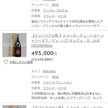
ヴィンテージ
2015
生産者
アンドレ･ブルネル
生産地
フランス
ローヌ
過去にワインアドヴォケイトで100点満点を獲得したア
ンドレ・ブリュネルの最上級キュヴェ! シャトーヌフ・デ
ュ・パプの最もエネルギッシュで、力量のある生産者の
一人です。父親の仕事であるワイン造りに参加するよう
【インペリアル瓶 】ドメーヌ・デュ・ペゴー シ
になると、めきめきとトップクラスの生産者としての頭
ャトーヌフ・デュ・パプ キュヴェ・ダ・カポ
角を現しました。今や世界的に有名になってしまったア
[2015]6000ml
ンドレ・ブルネルのワインは、私どもも何とか僅かでも
量を増やしていただこうと、毎年の買い付けには必ず訪
495,000
円
問するほどです。オリジナリティに溢れる造り手によっ
税抜
450,000
円
て生み出されるワインは、シャトーヌフ・デュ・パプ
レ・カイユをはじめ単なるコート・デュ・ローヌでさ
え、並の生産者のシャトーヌフ・デュ・パプの品質を上
タイプ
Red wine
回ります。 ローヌのトップ・エノログのフィリップ・カ
ヴィンテージ
2015
ンビがコンサルタントとして参加し、丸いタンニン、豊
富な果実味といった、時代のニーズに合ったワインとな
生産者
ドメーヌ･デュ･ペゴー
りました。また、2015年から醸造担当としてロマンが参
生産地
フランス
ローヌ
加。アンドレは、これまで以上に畑作業の時間を増やし
※大型商品のため、他の商品と同梱発送は出来ません。
ています。スタンダードクラスのワインでさえ、長めの
2010年以来、やっと生産したフラッグシップ、キュヴ
マセラシオンを行い、エレガントでバランスの取れたワ
ェ・ダ・カーポ2015年 長期熟成の効くペゴーのワインは
インにしています。また、V.D.P.などでも、市場に出す前
セラーにいくら揃えても、決して後悔することはない。
【ダブルマグナム瓶】 ドメーヌ・デュ・ペゴー