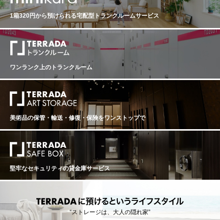
gnon, 2.6% Merlot and 0.3% Petit Verdot. Don't miss it. -
うスペシャルボトルを作りました。この類い稀なきヴィ
By Antonio Galloni on December 2017 ワインアドヴォケ
ンテージのクオリティーは2005年、2009年、2010年と
1箱320円から預けられる
宅配型トランクルームサービス
イト： 98 ポイント RP 98 Reviewed by: Lisa Perrotti-Br
いった素晴らしい年のように完璧な気候条件から恩恵を
own Drink Date: 2024 - 2050 Blended of 97.1% Caberne
受けています。 また、2世紀に亘る歴史的に重要なシャ
t Sauvignon, 2.6% Merlot and 0.3% Petit Verdot, the dee
トーの建築を祝うと共に、ノーマン・フォスター卿によ
p garnet-purple colored 2015 Latour is exquisitely perfu
ってデザインされた新しいワイン醸造所が完成されまし
med, displaying fragrant notes of crushed black cherries,
た。 そして最後に、これが支配人ポール・ポンタリエの
raspberry preserves, cassis and black plums with nuanc
ワンランク上のトランクルーム
携わった最期のヴィンテージとなり、彼に敬意を表する
es of roses, dark chocolate, garrigue, menthol and a waft
事が我々の望みでした。したがって今回シャトー・マル
of sandalwood. The medium-bodied palate beautifully str
ゴー 2015のボトルには、本来のラベルの位置に特別にこ
uts its taut, toned, muscular fruit with a frame of very firm,
のヴィンテージのために描かれた豪華なシルクスクリー
smooth, rounded tannins and compelling freshness, finis
ンのプリントが施されました。不滅であるように気持ち
hing with alluring earth and mineral layers. At once intell
を込めたこのユニークなボトルが、2015年のヴィンテー
美術品の保管・輸送・修復・保険を
ワンストップで
ectual and sexy, this truly evocative vintage brings to min
ジが永遠に、そして私達にとって素晴らしいヴィンテー
d the Melanie Griffith line from “Working Girl," possessing
ジであり続けますように特別な思いを込めて。 CHATEA
a sultry “head for business and a bod for sin." ジェーム
U MARGAUX シャトー・マルゴー 生産地：フランス ボ
ス・サックリング：98 ポイント CHATEAU LATOUR PA
ルドー マルゴー 原産地呼称：AOC. MARGAUX 格付け：
UILLAC 2015 Thursday, December 27, 2018 CountryFra
第1級 ぶどう品種：カベルネ・ソーヴィニヨン、メル
nce RegionBordeaux Aromas of iron, oyster shell, rust a
ロ、カベルネ・フラン、プティ・ヴェルド 味わい：赤ワ
堅牢なセキュリティの貸金庫サービス
nd stones with blueberries and blackberries. Full-bodied,
イン 辛口 フルボディ ジェームスサックリング：100 ポ
yet ever so polished and refined. It rolls off the palate wit
イント Friday, February 2, 2018 This is a haunting young
h fruit and salty flavors. Tight, focused and always refine
wine that shows you a subtle and hidden strength on the
d. Pretty length. 97% cabernet sauvignon gives this brigh
nose with rose petals, currants, currant leaves, stones an
tness. Drink in 2022.
d plums. Wonderful ripeness yet brightness, too. Takes y
“ストレージは、大人の隠れ家”
our breath away with the intensity and structure. Full-bod