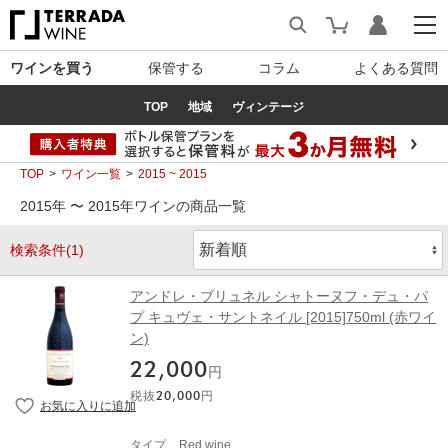
ワインを買う
保管する
コラム
よくある質問
TOP
地域
ヴィンテージ
TOP
ワイン一覧
2015 ~ 2015
2015年 〜 2015年ワインの商品一覧
検索条件(1)
アンドレ・ブリュネル シャトーヌフ・デュ・パ
プ キュヴェ・サントネイル [2015]750ml (赤ワイ
ン)
22,000
円
税抜
20,000
円
タイプ
Red wine