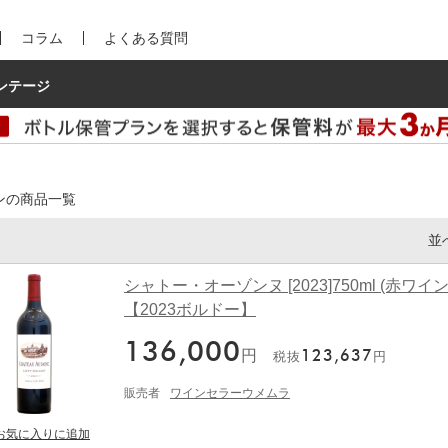
コラム
よくある質問
ンテージ
ンの商品一覧
並
シャトー・オーゾンヌ [2023]750ml (赤ワイン
【2023ボルドー】
136,000
円
123,637
税抜
円
販売者
ワインセラーウメムラ