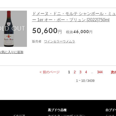
ドメーヌ・ドニ・モルテ シャンボール・ミ
ー 1er オー・ボー・ブリュン [2022]750ml
50,600
円
46,000
税抜
円
販売者
ワインセラーウメムラ
< 前のページ
1
2
3
4
344
次
...
1 ~ 10 / 3439
黒ブドウ品種
白ブド