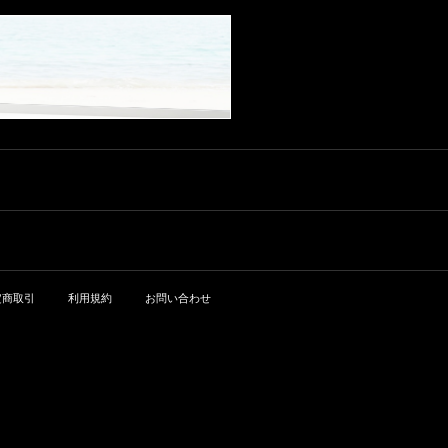
ワール 100% アルコール度数：1
キャラクターがくっきりとして
ソワ・ミエ・エ・フィス シャン
アルコール度数：14.0% 味わ
3.0% 味わい：赤ワイン 辛口 ミ
きた。 ■2022年ヴィンテージ情
ボール・ミュジニー レ・フシェ
い：白ワイン 辛口 vinous：94 ポ
ディアムボディ
報■ 残念ながらアルノー・モルテ
ール 生産地：フランス ブルゴー
イント 94 Drinking Window 202
は、ジュヴレ・シャンベルタン
ニュ コート・ド・ニュイ シャン
3 - 2033 From: 2021 Bordeaux:
の一部で雹に見舞われ収量を減
ボール・ミュジニー 原産地呼
L’Enfant Terrible (Feb 2024) The
らしたが(デュロシェと同様)、そ
称：AOC. CHAMBOLLE MUSIG
2021 Le Petit Cheval (Blanc) is f
れでも彼は品質に大変満足して
NY ぶどう品種：ピノ・ノワール
abulous. Silky and intensely aro
いる。彼は9月1日から45人のチ
100% アルコール度数：14% 味
matic, with tons of Sauvignon Bla
ームで収穫を行い、ワインの抽
わい：赤ワイン 辛口 ミディアム
nc character, the 2021 is all racin
出を減らすことが重要だと考
ボディ
ess. Pear, slate, mint, crushed ro
え、ポンプオーバーを増やし、
cks, lime and white pepper abou
パンチダウンを減らした。2021
nd, all framed by brisk acids and
年に垂直圧搾機をテストした
gorgeous saline undertones. Th
後、2022年には全シリーズに垂
e 2021 is 80% Sauvignon Blanc
直圧搾機を使用し、最大で10%
and 20% Semillon. It aged for 22
の量を失うかもしれないが、よ
months, mostly in foudres and w
りデリケートな果汁と硬いタン
定商取引
利用規約
お問い合わせ
ood uprights. What a wine! - By A
ニンを避け、品質が向上するこ
ntonio Galloni on December 202
とに価値があると感じている。
3
アルコール度数は穏やかな13～1
3.2%で、彼はキュヴェのpHに応
じて全房の使用を減らしてい
る。彼は、全房からペディセル
(主梗)を取り除く生産者の一人
で、手作業による大変な作業で