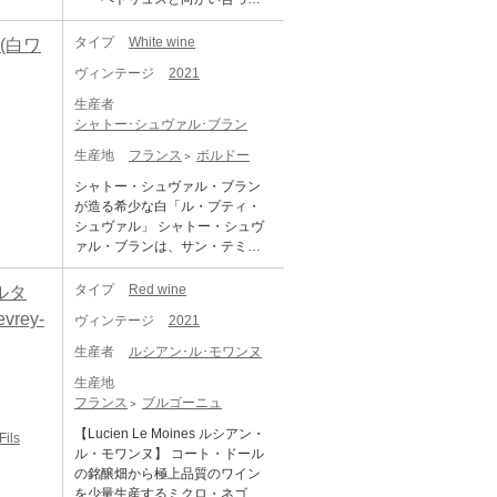
入手するのは不可能に近いレ
す。ポムロル地区で別格のトッ
いる位置にあり、とてもよく似
ア・ワインの筆頭です。 「シャ
プシャトー、「シャトー・ペト
た特徴です！ ポムロルの丘の東
タイプ
White wine
 (白ワ
トー・オーゾンヌ」は、植樹面
リュス」とほぼ同様に造られて
側、ラフルールとペトリュスの
積は7.25h。伝統的な木桶での発
います。 トロタノワの土壌は、
ヴィンテージ
2021
間（これが名前の由来）とい
酵の後、20ヶ月の樽熟成を行い
粘土と砂利が非常に密に混ざり
う、数々の最高のシャトーがあ
ます。溢れんばかりの熟したブ
生産者
合ったもので、雨上がりに乾燥
るところに位置するラ・フルー
ラックチェリーやブルーベリー
シャトー･シュヴァル･ブラン
すると固まり、まるでコンクリ
ル・ペトリュスは、最も賞賛に
の香りにスミレやチョコレー
ートのような硬さになる傾向が
生産地
フランス
ボルドー
値するポムロルのひとつ。有名
ト。凝縮した果実味の後に鉱物
あります。そのため、「trop enn
なジャン・ピエール・ムエック
的なニュアンスが広がり、引き
シャトー・シュヴァル・ブラン
uie」から来た「トロタノワ」と
ス社がここを買収したのは1952
締まった骨格と驚くほど長い余
が造る希少な白「ル・プティ・
いう名前が付けられました。こ
年。ブドウ畑は冬の凍結でほぼ
韻に驚かされるワインです。 CH
シュヴァル」 シャトー・シュヴ
れは、「あまりにも骨が折れる
壊滅状態になった1956年の後、
ATEAU AUSONE シャトー・オ
ァル・ブランは、サン・テミリ
(硬すぎて耕せない)」の意味で
全面的に植え替えされた。 ラ・
ーゾンヌ 生産地：フランス ボル
オンの格付けでトップに君臨す
す。 トロタノワのブドウ畑は西
フルール・ペトリュスのワイン
ドー サン・テミリオン 原産地呼
る、第一特別級A。2012年に、
タイプ
Red wine
ルタ
に向かって緩やかに傾斜してい
は、ペトリュス、トロタノワ、
称：AOC. SAINT EMILION ぶど
シャトー・パヴィとシャトー・
ます。日当たりの良い最高地点
vrey-
ラトゥール・ア・ポムロルとい
ヴィンテージ
2021
う品種：カベルネ・フラン 6
アンジェリュスが特別級Aに加わ
の土壌には礫が相当量含まれて
ったムエックスのほかのポムロ
0%、メルロ 40% アルコール度
りますが、それまではシュヴァ
いますが、標高が下がるにつれ
生産者
ルシアン･ル･モワンヌ
ルより、重さと舌触りが軽い
数：14.0% 味わい：赤ワイン 辛
ル・ブランとオーゾンヌの2つの
て粘土の割合が徐々に高くなり
が、鑑定家は、しなやかでなめ
口 フルボディ The Wine Indepen
生産地
シャトーだけが認められていま
ます。この粘土の下には、赤い
らかな、絹のような舌触りとエ
dent：98-100 ポイント Lisa Perr
フランス
ブルゴーニュ
した。まさに右岸シャトーの頂
礫からなる下層土と、「クラッ
レガントさゆえにこれを高く評
otti-Brown 2024年5月7日 カベル
点と言えるシュヴァル・ブラン
セ・ド・フェール（crasse de fe
【Lucien Le Moines ルシアン・
ils
価している。早く飲み頃になる
ネ・フラン60％、メルロー40％
とオーゾンヌ。 「ル・プティ・
r）」として知られる、鉄分を豊
ル・モワンヌ】 コート・ドール
のが普通で、ヴィンテージの5年
のブレンドである2023年産オー
シュヴァル ブラン」は、シャト
富に含む硬く透水性の低い土壌
の銘醸畑から極上品質のワイン
ないし6年後には飲めるようにな
ゾーヌは、pH 3.63、深みのある
ー・シュヴァル・ブランが2014
層があります。この魅力的な土
を少量生産するミクロ・ネゴシ