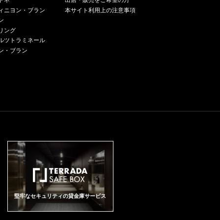
ドネ
で少し時間をおくと美しく広が
出店・販売をご希望の方
虫剤、除草剤には頼らない栽培
ES SENTIERS ルシアン・ル・モ
aing 香り高く洗練された2023年
で1日2回ルモンタージュを行
る。100％除梗、垂直プレス機に
日前に至って初めて、適度な水
たものです。2021年は気温が低
っていきます。 - アントニオ・ガ
がとられている。 アルノーの時
ィニヨン・ブラン
本サイト利用上の注意事項
ワンヌ シャンボール・ミュジニ
産のラ・フルール・ペトリュス
う。清澄のみ。 熟成：バリック
よるフリーランジュースのみを
ストレスが見られました。この
く、雨の多い天候の年に戻りま
ローニ、2026年3月 ワインアド
代になり、ワインは力強さと同
ン
ー 1er レ・センティエ 生産地：
は、バラの花びら、ダークベリ
で15ヶ月（新樽15%） Arnaud B
優しく抽出し、良質の澱と共に
ヴィンテージとしては遅い収穫
した。しかしこれがブルゴーニ
ヴォケイト：96 ポイント レビュ
時にフィネスやエレガンスを備
フランス ブルゴーニュ コート・
ー、プラム、お香の香りを放
リング
aillot Chambolle Musigny 1er Cr
古樽中心にて18-19カ月樽熟成な
は、9月10日から16日にかけて行
ュの本当の姿なのです。」アル
ー担当：Yohan Castaing 飲み
えたものとなり、口当たりはま
ド・ニュイ シャンボール・ミュ
ち、新樽の香りはほとんど感じ
ルツトラミネール
u Aux Echanges アルノー・バイ
ど醸造はヴォギュエ流に行われ
われた。「ライジング・サン」
ノー・モルテ ■テクニカル情報■
頃：2030年～2050年 メルロー1
ろやかに、喉越しはスムーズに
ジニー 原産地呼称：AOC. CHAM
られないほどに、見事に仕上が
ヨ シャンボール・ミュジニー 1e
ン・ブラン
る。多くのアペラシオンを手掛
品種においてわずかな葉摘みを
醸造・栽培、使用酵母：自生酵
00％で造られ、50％の新樽で熟
変化しているのは確か。また、
BOLLE MUSIGNY ぶどう品種：
っています。ミディアムからフ
r オー・ゼシャンジュ 生産地：フ
けているが、それぞれが1、2樽
行うことで、成熟過程が均一化
母、熟成(樽【新樽率】/タンク)：
成された2023年トロタノワは、
アルノーはマルサネやフィサン
ピノ・ノワール 100% アルコー
ルボディで、濃厚かつ深みがあ
ランス ブルゴーニュ シャンボー
程度であり、年間生産量12,000
され、ソーヴィニヨン・ブラン
オーク樽、熟成期間：18ヶ月、
見事な仕上がりを見せており、
などコート・ド・ニュイ北部の
ル度数：13.5% 味わい：赤ワイ
り、層を成した味わいです。凝
ル・ミュジニー 原産地呼称：AO
～15,000本に対して匠が手掛け
に時折見られる「青臭さ」が抑
所有面積：23a、土壌：石灰岩、
ダークベリー、バラの花びら、
アペラシオンに関心を寄せ、こ
ン 辛口 ミディアムボディ
縮された果実味を核とし、パウ
C. CHAMBOLLE MUSIGNY ぶど
るワインに全世界が注目する。
制され、花のような香り、果実
ぶどう品種(セパージュ)：Pinot
お香、鉛筆の削りかすを思わせ
の地域の畑を増やしており、そ
ダーのようなタンニンに包ま
う品種：ピノ・ノワール 100%
「シャンボール・ミュジニー
味、そしてミネラル感あふれる
Noir 100%、ぶどうの仕立て：コ
る、香り高く複雑なブーケを放
れらのワインの品質がすこぶる
れ、長く、鋭く、ミネラル感あ
アルコール度数：13.0% 味わ
レ・フシェール」は、グラン・
ワインが生まれる。 ■テクニカル
ルドン・ロワイヤとギュイヨ・
っています。ミディアムからフ
高い。ジュヴレ・シャンベルタ
ふれる余韻で締めくくられま
い：赤ワイン 辛口 ミディアムボ
クリュ ミュジニーの北西に位置
情報■ 収量：39 hL/ha、熟成期
サンプル、平均樹齢：40年、平
ルボディで、濃厚かつ深みがあ
ンに比べてその６割程度の価格
す。ブレンドはメルロー97％、
ディ
し、1級畑のレ・ボルニックに隣
間：20ヶ月 瓶詰め日：2023年5
均年間生産量(本数)：1200本、
り、構造的なタンニンに包まれ
で入手可能なマルサネやフィサ
カベルネ・フラン3％で、50％の
接する村名畑のブドウを使用。
月16日 生産本数：27,993本およ
収穫方法：手摘み DOMAINE DE
た多面的な果実味を核として構
ンは、じつにお値打ちなワイン
新樽で熟成されています。 掲載
丘の上方の陽当たりのよい場所
びマグナムボトル813本 総酸
NIS MORTET Chambolle Musign
成されていますが、そのテクス
である。 「シャンボール・ミュ
日：2026年4月10日
にある。村名のフレッシュ感と1
度：4.09g/L、pH：3.13 アルコ
y 1er Cru Aux Beaux Bruns ドメ
チャーは驚くほど官能的でベル
ジニー 1er オー・ボー・ブリュ
級畑のような温かさ、両方の良
ール度数：13.71度 / ラベル表示
ーヌ・ドニ・モルテ シャンボー
ベットのような滑らかさを保っ
ン」は、村の下のほうに位置す
いところを持ち合わせる。タン
14度 Le Petit Cheval Blanc シャ
ル・ミュジニー 1er オー・ボ
ています。セラーで数年熟成さ
る1級畑だが、小石が多く、石灰
ニンが極めてきめ細かく、高い
トー・シュヴァル・ブラン ル・
ー・ブリュン 生産地：フランス
せると、さらに驚くような味わ
質が強いため水はけは良好。赤
凝縮度があり、非常に余韻が長
プティ・シュヴァル 生産地：フ
ブルゴーニュ コート・ド・ニュ
いを披露してくれることでしょ
い果実の香りが華やかで、しな
い。なんとも言えないフィネス
ランス ボルドー サン・テミリオ
イ シャンボール・ミュジニー 原
う。 公開日：2026年4月10日
やかでシルキーなテクスチャー
堅牢なセキュリティの貸金庫サービス
を感じるワイン。 FRANCOIS MI
ン 原産地呼称：AOC. SAINT EMI
産地呼称：AOC. CHAMBOLLE
をもつワイン。アルノーが造る
LLET&FILS CHAMBOLLE MUSI
LION ブドウ品種：ソーヴィニヨ
MUSIGNY ぶどう品種：ピノ・ノ
ようになり、よりテロワールの
GNY LES FOUCHERES フラン
ン・ブラン 83%、セミヨン 17%