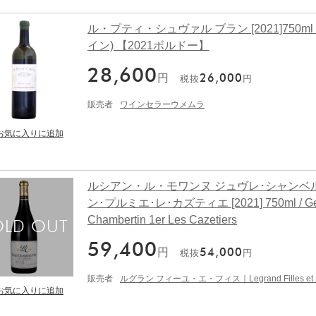
ル・プティ・シュヴァル ブラン [2021]750ml
イン) 【2021ボルドー】
28,600
円
26,000
税抜
円
販売者
ワインセラーウメムラ
ルシアン・ル・モワンヌ ジュヴレ･シャンベ
ン･プルミエ･レ･カズティエ [2021] 750ml / Ge
Chambertin 1er Les Cazetiers
59,400
円
54,000
税抜
円
販売者
ルグラン フィーユ・エ・フィス｜Legrand Filles et F