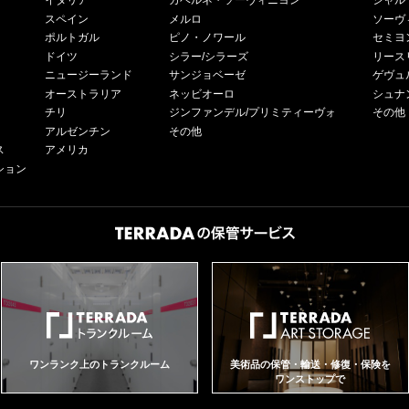
イタリア
カベルネ・ソーヴィニヨン
シャル
スペイン
メルロ
ソーヴ
ポルトガル
ピノ・ノワール
セミヨ
ドイツ
シラー/シラーズ
リース
ニュージーランド
サンジョベーゼ
ゲヴュ
オーストラリア
ネッビオーロ
シュナ
チリ
ジンファンデル/プリミティーヴォ
その他
アルゼンチン
その他
ス
アメリカ
ション
ワンランク上のトランクルーム
美術品の保管・輸送・修復・保険を
ワンストップで