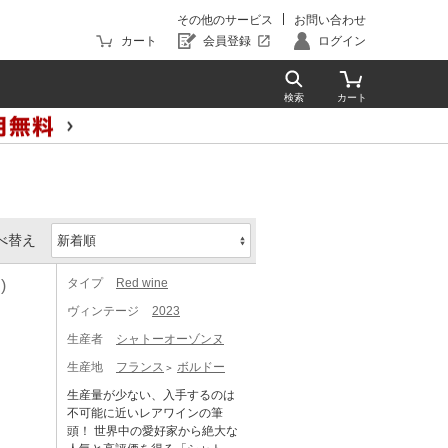
その他のサービス
お問い合わせ
カート
会員登録
ログイン
べ替え
タイプ
Red wine
)
ヴィンテージ
2023
生産者
シャトーオーゾンヌ
生産地
フランス
ボルドー
生産量が少ない、入手するのは
不可能に近いレアワインの筆
頭！ 世界中の愛好家から絶大な