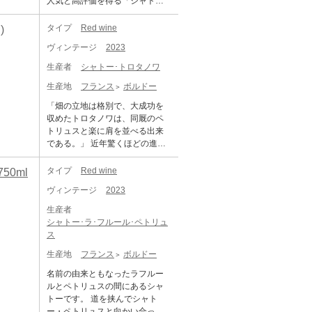
人気と高評価を得る「シャト
ー・オーゾンヌ」 2022年9月の
格付け更新まで、サン・テミリ
タイプ
Red wine
)
オンの格付けでトップに君臨す
ヴィンテージ
2023
る、第一特別級Aのシャトーとし
て君臨。2012年に、シャトー・
生産者
シャトー･トロタノワ
パヴィとシャトー・アンジェリ
生産地
フランス
ボルドー
ュスが特別級Aに加わりますが、
それまではシュヴァル・ブラン
「畑の立地は格別で、大成功を
とオーゾンヌの2つのシャトーだ
収めたトロタノワは、同厩のペ
けが認められていました。 2022
トリュスと楽に肩を並べる出来
年9月のサン・テミリオン格付け
である。」 近年驚くほどの進化
の更新時に、格付けから撤退。
を遂げ、高い評価を得ているシ
この背景には、サン・テミリオ
ャトー・トロタノワ。ポムロル
タイプ
Red wine
50ml
ンの格付けが過去15年間のワイ
地区で別格のトップシャトー、
ンを評価対象としているのに対
ヴィンテージ
2023
「シャトー・ペトリュス」と同
し、オーゾンヌとしては、正当
様ムエックス社の所有で、ほぼ
生産者
な評価を受けるためには、より
ペトリュスと同様に造られてい
シャトー･ラ･フルール･ペトリュ
長い期間での評価が必要だと考
ます。 1953年にジャン＝ピエー
ス
えているため、とも言われてい
ル・ムエックスによって買収さ
ます。 ワインを造るための投資
生産地
フランス
ボルドー
れたシャトー・トロタノワは、1
は惜しまず、その結果品質が高
8世紀末以来、ポムロールのプル
名前の由来ともなったラフルー
く安定しています。そのため評
ミエ・クリュの一つと見なされ
ルとペトリュスの間にあるシャ
価誌からは高得点を獲得。 オー
てきました。近年驚くほどの進
トーです。 道を挟んでシャト
ゾンヌは生産量が少ないため、
化を遂げ、高い評価を得ていま
ー・ペトリュスと向かい合って