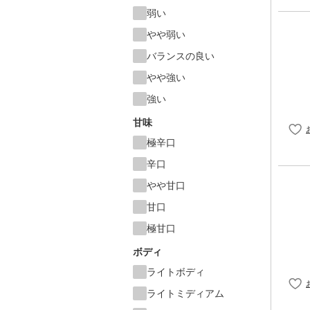
弱い
やや弱い
バランスの良い
やや強い
強い
甘味
極辛口
辛口
やや甘口
甘口
極甘口
ボディ
ライトボディ
ライトミディアム