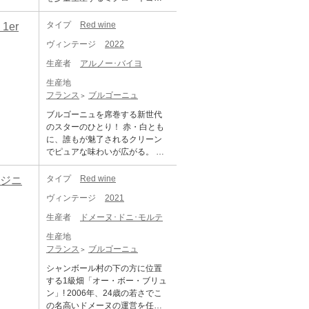
る。以前ル・ゲが所有していた
ガーネット・パープル色を呈し
ヴィンテージから造る限定生産
壌の多様性が、ワインに力強
アン。現オーナーのムニール・
老木の小区画をムエックス社が
ている。最初は非常に控えめ
の白ワインです。シャトー・シ
さ、深み、そして複雑さをもた
サウマ氏は元シトー派の修道僧
タイプ
Red wine
er
ラ・フルール・ペトリュスのた
で、その個性を現そうとしない
ュヴァル・ブランでは、10年以
らしています。トロタノワは小
で、フランス各地やカリフォル
めに購入したのと、その名前と
ため、よく振ったり、懇願した
上に亘り、サンテミリオン・グ
ヴィンテージ
2022
さなコンクリートタンクで醸造
ニアでワイン造りを学び、1999
品質と少ない生産量のために、
りしてようやく、一連の濃厚な
ラン・クリュの区画で実は白ブ
され、熟成はオーク樽で行われ
年に妻のロテム夫人とともにル
今後高価になる傾向がある。
生産者
アルノー･バイヨ
香りを引き出す必要がある。フ
ドウを手掛けています。 2006年
ます。 「シャトー・トロタノ
シアン・ル・モワンヌを設立し
「ラ・フルール・ペトリュス」
レッシュなブラックベリー、ス
にラ・トゥール・パン・フィジ
ワ」は、生まれながらにして深
生産地
ました。夫妻はブルゴーニュに
は、畑は鉄分を多く含んだ層を
ミレ、リコリス、鉛筆の削りか
ャックから取得した畑にソーヴ
みと複雑さ、豊かな濃縮感を備
フランス
ブルゴーニュ
居を構え、長年にわたりワイン
ベースとした、砂利の混じる深
す、タールの香りが広がり、そ
ィニヨン・ブランのクローン3種
え、卓越した熟成ポテンシャル
造りの修練を重ねながら、優良
い粘土質土壌で構成され、平均
ブルゴーニュを席巻する新世代
の奥底には花椒と肥沃なローム
を植えて、実験的に生産してき
を持つワインです。深い色調と
なブドウ栽培家や生産者たちと
樹齢35年のブドウを植えていま
のスターのひとり！ 赤・白とも
土のニュアンスが潜んでいる。
ました。6.5ヘクタールの畑で
濃厚で力強い香りを持ち、口に
信頼関係を築いてきました。そ
す。ブドウを手摘みで収穫した
に、誰もが魅了されるクリーン
ミディアムボディの口当たりは
は、ソーヴィニヨン・ブラン8
含むと、クリーミーなダークチ
の結果コート・ドールの中でも
後、手と光学式選果機によって
でピュアな味わいが広がる。 将
素晴らしい緊張感があり、信じ
0%、セミヨン20%の割合で栽培
ョコレートのニュアンスが加わ
特に品質の高い少量の区画から
選果。除梗・破砕後、コンクリ
来、必ずブルゴーニュを席巻す
られないほど引き締まってお
しています。粘土質など構成要
り、非常に樹齢の高いブドウの
厳選して買い付けることが可能
ートタンクとステンレスタンク
るであろう、未来を駆ける新世
り、ミネラルとフローラルなニ
タイプ
Red wine
ュジニ
素の異なる6.6haの畑を、13区画
木に由来する独特の濃縮感が味
となっています。手がけるワイ
で穏やかにマセラシオンと発酵
代のスター生産者。赤・白とも
ュアンスが際立つフレッシュな
に分けてブレンド。圧搾が終わ
わいに現れます。 熟した果実味
ンは、グラン・エシェゾー、リ
ヴィンテージ
2021
を行います。熟成は新樽比率約5
に、誰もが魅了されるクリーン
ブラックベリーの風味が層を成
ると、軽く沈殿させたブドウ果
と滑らかでありながら存在感の
シュブール、ロマネ・サン・ヴ
0%のフレンチオーク樽で16～18
でピュアな味わいが広がる。今
して垣間見えます。驚くほど熟
汁は、デミ・ミュイ(600L)、フ
生産者
ドメーヌ･ドニ･モルテ
強いタンニンが感じられるリッ
ィヴァン、モンラッシェなど数
ヵ月間実施。清澄・濾過を経て
後、トップ生産者として入手困
したきめ細やかなタンニンが口
ーダー(15hL)、および木製タン
チなスタイルの赤ワインです。
多くの銘醸畑に及びます。ま
瓶詰めします。 花開きつつある
生産地
難になることは揺るぎない絶対
当たりを形作り、ミネラルのき
ク(15、20、25、30hL)で発酵さ
しばらく低迷していたが、近年
た、通常ブルゴーニュでは10～1
華やかなアロマが特徴。レッド
フランス
ブルゴーニュ
にチェックしておくべきワイナ
らめきを帯びた非常に長い余韻
せます。醸造終了後、撹拌の頻
見事な復活を遂げ、連続して上
8カ月の熟成が一般的な中、ルシ
チェリーやラズベリー、カシス
リー。 オーナー兼ワインメーカ
をもたらします。 ジェームス・
度は当初は毎日行われていまし
シャンボール村の下の方に位置
質なワインを生み出し続けてい
アン・ル・モワンヌでは約25カ
などの果実にフレッシュミント
ーのArnaud Baillot氏は、2013年
サックリング：99 ポイント シャ
たが、チームの試飲結果に基づ
する1級畑「オー・ボー・ブリュ
る。畑の立地は格別で、大成功
月、最長で36カ月にも及ぶ長期
や濡れた石を思わせるミネラル
にモンペリエ大学院のワインビ
トー・オーゾンヌ サンテミリオ
き徐々に減らしていきます。2月
ン」! 2006年、24歳の若さでこ
を収めたトロタノワは、同厩の
熟成を実施。その間、酸化を防
香が重なります。口に含むと、
ジネスで修士号を取得したの
ン 2023 2025年12月11日（木）
にブレンドされたワインは、そ
の名高いドメーヌの運営を任さ
ペトリュスと楽に肩を並べる出
ぐため澱引きは一切行わず、低