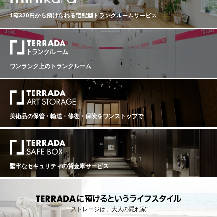
state. The fruit veers toward darker nuances with plum, d
y persistent at the end. Give this time to open and show it
ラ・モッラを代表する畑の1つでカンティーナの真下に広
ark cherry and dried blackberry. The mouthfeel is rounde
s outstanding quality. Drink after 2023. vinous：95 ポイ
1箱320円から預けられる
宅配型トランクルームサービス
がる畑。砂質が非常に強いので最もラ・モッラらしい畑
r and fuller, fleshed out considerably in all the nooks and
ント Vinous 95 pts Ceretto 2016 Barolo Brunate La Morr
とも言われる。悲運なのは雹の通り道になっているので
crannies, with the bigger impact of sheer Nebbiolo perso
a, Piedmont Red wine from Italy Drinking window: 2024 -
雹害が多い事。アルターレでは雹対策でネットを張り、
nality. This is your proverbial red-meat Barolo. This site is
2041 The 2016 Barolo Brunate balances delicacy and fr
雹害から葡萄を守っている。4～5日のマセラシオン。熟
one of the last to ripen, awarding the grapes ample time t
eshness. Cinammon, blood orange, mint and licorice are
成はバリックで24ヶ月(30%新樽)。 ガーネット反射のあ
o reach maturity at a slow and careful pace. vinous：95
some of the notes that grace the 2016 Barolo Brunate. W
る非常に濃いルビーレッドの色合い。フレッシュなバラ
ポイント Ceretto 2016 Barolo Prapo Serralunga D'alba,
ワンランク上のトランクルーム
onderfully layered and supple, the 2016 has so much to
の花びら、花、空気のような、軽く甘い香り。味わい
Piedmont Red wine from Italy Drinking window: 2024 - 2
offer. Like all of these 2016s, it very nicely combines eleg
は、温かくエレガント、滑らかでありながら強烈なタン
041 The 2016 Barolo Prapo is the most closed and inwar
ance with power. The Brunate is all about texture and vol
ニン。 ■ラ・モッラについて■ お椀形に形成されているた
d of the wines in this range, as it so often is. Iron, savory
ume; it is less open aromatically than some of the other
め、ミクロクリマが生まれやすく、ぶどうの生長・熟成
herbs, menthol, licorice, lavender, macerated dark cherr
wines in this range but very, very good nonetheless. It fini
に好影響を与えてくれる。土壌は砂質で、そのため、ワ
y, dried flowers and sinewy Serralunga tannins give the
shes with real breadth. Antonio Galloni. Tasting date: No
インは豊かな果実香。そしてエレガントな酸を与えてく
美術品の保管・輸送・修復・保険を
ワンストップで
2016 its distinctive personality. Aeration brings out that b
vember 2019
れる。LA MORRA村の特徴をよく表してくれる畑のひと
eguiling mix of floral, savory and earhty overtones that is
つである。 ■2021年ヴィンテージ情報■ 2021年は全ライ
such a signature of Prapo Barolos. The 2016 is an infant,
ンナップを通じて一貫して優雅さを保っています。どの
but I doubt readers will be drinking this wine any time so
ワインも非常に個性的で、葡萄畑の特徴を正確に表現し
on. Antonio Galloni. Tasting date: November 2019 ジェ
ています。単一畑の個性が輝くヴィンテージと言えるで
ームス・サックリング：94 ポイント Country France Re
しょう。アルボリーナとカンヌビは豊かで丸みを帯びた
堅牢なセキュリティの貸金庫サービス
gion France Vintage 2016 Score 94 Really floral on the n
味わい。一方、バローロ・クラシコはカスティリオー
ose and palate with sweet rose petals, dried strawberries
ネ・ファッレット/ペルナンノ、バローロ/サルマッサ、ロ
and light citrus, as well as white truffle. It’s full-bodied, yet
ッディ/ブリッコ・アンブロージョ、セッラルンガ/ソラー
fine and chewy. Intense finish. Better after 2023.
ノという伝統的な葡萄畑のブレンドが持つ力強さとエネ
ルギーを備えています。ウノ・ペル・ウノは、厳選され
“ストレージは、大人の隠れ家”