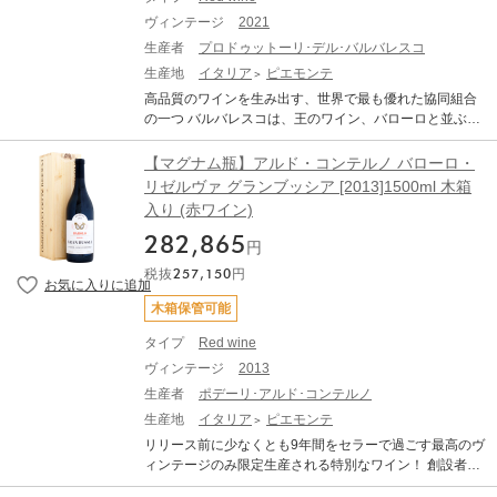
ヴィンテージ
2021
生産者
プロドゥットーリ･デル･バルバレスコ
生産地
イタリア
ピエモンテ
高品質のワインを生み出す、世界で最も優れた協同組合
の一つ バルバレスコは、王のワイン、バローロと並ぶ
「女王のワイン」として知られていますが、19世紀末ま
でバローロ程の知名度はなく、バルバレスコで収穫され
【マグナム瓶】アルド・コンテルノ バローロ・
たネッビオーロからバローロのワインが作られることも
リゼルヴァ グランブッシア [2013]1500ml 木箱
よくありました。バローロとバルバレスコの違いを初め
入り (赤ワイン)
てラベルで明確に区別したのが1894年に9つのブドウ農
家を結集し、バルバレスコ初の生産者組合カンティー
282,865
円
ネ・ソシアーリを創設したドミツィオ・カヴァッツァで
税抜
257,150
円
した。同組合は1930年に解散しましたが、1958年、小さ
なブドウ農家を存続させるため、教会の司祭の下で19軒
木箱保管可能
の農家が結集し、プロドゥットーリ・デル・バルバレス
コが誕生しました。ワイン・アドヴォケート1990年2月
タイプ
Red wine
号でロバート・パーカーに「世界のどの協同組合よりも
ヴィンテージ
2013
高水準のワイン作りを継承している」と言わしめ、トッ
生産者
ポデーリ･アルド･コンテルノ
プ生産者の地位を確立し、今や54の農家が加盟。畑の総
面積は110haに及びます。 ～Barbaresco Riserva～ 多様
生産地
イタリア
ピエモンテ
なテロワールが生み出す多彩な味わい イタリアで最も権
リリース前に少なくとも9年間をセラーで過ごす最高のヴ
威あるワイン誌の一つ『ガンベロ・ロッソ』で最高評価
ィンテージのみ限定生産される特別なワイン！ 創設者の
のトレ・ビッキエーリを獲得したプロドゥットーリ・デ
アルド・コンテルノは、18世紀からの歴史を誇るジャコ