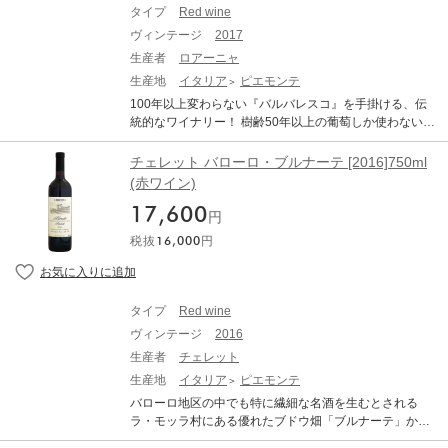
がらも独自の哲学に基づきその情熱をワイン造りに注ぎ
頃まで時間が必要だ。ピュアで実に官能的。≪飲み頃：2
タイプ
Red wine
込んでいます。近年、トノー(500ml)の中樽を中心に熟成
027-2041年｜2025/10 掲載≫ ワイン・スペクテーター：
ヴィンテージ
2017
のスタイルを変えたことで、よりエレガントで華やかな
97 ポイント ラズベリーやブラックチェリー、スミレ、ミ
仕上がりとなっています。 “Vigin(ヴィジン)”の名前はフ
生産者
ロアーニャ
ネラルの風味を湛え、しなやかさで瑞々しい。若い果実
ァミリーネームの“Viglino(ヴィリーノ)”を読みやすいよう
味のボリューム感と上質なタンニンが見事に調和し、長
生産地
イタリア
ピエモンテ
に、"l"と"o"を省いたもの。 日本語を全く知らないダヴィ
期熟成を期待させる。バランスが良く、長い余韻に野生
100年以上変わらない『バルバレスコ』を手掛ける、伝
デが絶妙な意味を持つことを知ったのはワイナリー設立8
のハーブが香る。≪飲み頃：2029-2047年｜2026/3/25
統的なワイナリー！ 樹齢50年以上の葡萄しか使わない。
年後です。
掲載≫ ジェームス・サックリング：96 ポイント スコア
ヴェッキエ・ヴィーニュは樹齢80年以上。ロアーニャで
96 平均価格（税別）$ 103 プロドゥットーリ・デル・バ
しか味わえない芯のあるワイン。アタックではなく中間
チェレット バローロ・ブルナーテ [2016]750ml
ルバレスコ バルバレスコ・アシリ・リゼルヴァ 2021 20
からアフターを楽しんで欲しい。 「ロアーニャ」は、15
(赤ワイン)
25年11月18日（火） 色 赤 国 イタリア 産地 ピエモンテ
0年以上に亘ってバルバレスコを造り続ける、伝統的なワ
ヴィンテージ 2021 アジーリ畑の優雅な気品がここには
17,600
イナリーです。高い品質にも関わらず近年までイタリア
円
っきりと表れており、野イチゴ、レッドカラント、生花
国内でもほとんど名を知られていない造り手でしたが、2
とドライフラワー、スイカ、そして控えめな深みを感じ
税抜
16,000
円
009年イタリアを代表するワインガイドのひとつ『エス
させる。フルボディで、濃厚かつ力強い。非常に噛み応
プレッソ』誌において、「バルバレスコ クリケット パイ
えがあり活気に満ち、緊張感と引き締まりがあり、長く
エ」1999ヴィンテージが、数千本の中から2本のみとい
滑らかな余韻ときめ細やかなタンニンが特徴。2026年3
う、その年最高のワイン(20点満点獲得。もう一本はあ
タイプ
Red wine
月発売。今すぐ飲んでも、熟成させてもよい。アルド・
の、ジャコモ コンテルノのバローロ リゼルヴァ モンフ
フィオルデッリ シニアエディター
ヴィンテージ
2016
ォルティーノ)に選ばれたことで一躍有名になりました。
「バローロ ピラ」は、カスティリオーネ・ファレットに
生産者
チェレット
位置する。3方向を森と崖に囲まれた孤立した畑で砂質が
生産地
イタリア
ピエモンテ
主体（石灰質、青色粘土質、トゥーフォ）というバロー
バローロ地区の中でも特に繊細な名酒を生むとされる
ロでは珍しい土壌。1989年に購入したロアーニャのモノ
ラ・モッラ村にある優れたブドウ畑「ブルナーテ」から
ポール。この畑のネッビオーロはマルゴッタでオリジナ
造られる、バラやスミレの香りが漂う、エレガントな赤
ルのクローンを残していて、ほぼ全てが自根。4.88haで