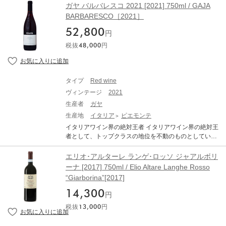
ル・バルバレスコが手掛けるバルバレスコの9つのリゼル
モ・コンテルノの5代目ですが、跡継ぎとなったのは兄の
ガヤ バルバレスコ 2021 [2021] 750ml / GAJA
ヴァは、偉大な年にのみ作られ、収穫年から5年の歳月を
ジョヴァンニで、アルドは1969年に独立し、バローロの
BARBARESCO［2021］
経てリリースされます。各々の畑の個性を最も純粋かつ
代表的な産地であるモンフォルテ・ダルバ村のブッシア
最高の形で味わえるよう、全て同じ醸造方法で仕込まれ
52,800
地区に自らのワイナリーを設立しました。 ピエモンテの
円
ます。 9つの単一畑のワインを最も軽快な味わいのもの
伝統的なスタイルを大切に受け継いできたアルド・コン
から最も力強く骨格のしっかりしたものの順に並べると
税抜
48,000
円
テルノが作り出すバローロは、極めて熟成力が高く、そ
以下の通り。 BARBARESCO RISERVA PORA (ポーラ)
の出来栄えは本家をも凌ぎ、国内外で確固たる地位と人
BARBARESCO RISERVA PAJE (パイエ) BARBARESCO
気を不動のものにしています。 「バローロ リゼルヴァ・
RISERVA OVELLO (オヴェロ) BARBARESCO RISERVA
グランブッシア」は、ロミラスコ、チカラ、コロネッロ
タイプ
Red wine
RIO SORDO (リオ・ソルド) BARBARESCO RISERVA A
の畑で育つ最も樹齢の古い古樹から丹念に手摘みで選定
SILI (アジリ) BARBARESCO RISERVA RABAJA (ラバヤ)
ヴィンテージ
2021
し、ロミラスコ70%、チカラ15%、コロネッロ15%の割
BARBARESCO RISERVA MUNCAGOTA (ムンカゴタ) B
合で発酵前にブレンド。リリース前に少なくとも9年間を
生産者
ガヤ
ARBARESCO RISERVA MONTEFICO (モンテフィコ) BA
セラーで過ごす最高のヴィンテージのみ限定生産される
生産地
イタリア
ピエモンテ
RBARESCO RISERVA MONTESTEFANO (モンテステフ
特別なワインです。 外観は、濃いルビー色。湿った葉、
イタリアワイン界の絶対王者 イタリアワイン界の絶対王
ァーノ) 「バルバレスコ・リゼルヴァ アジリ」は、石灰
林床、新鮮なキノコを思わせる深みのあるアロマがあ
者として、トップクラスの地位を不動のものとしている
質の強い土壌のため、バルバレスコのワインの中で最も
り、空気に触れるとプラムやブロンドのタバコのニュア
ガヤ。4代目当主アンジェロ氏は、ピエモンテの伝統を守
洗練されたエレガントなスタイルで人気が高く、複雑味
ンスが表れ複雑さを増していく。味わいは、フルボディ
りながら、革新的な設備や技術を導入します。その徹底
のある濃厚な味わいを持ち、赤果実のアロマが豊かに香
エリオ･アルターレ ランゲ･ロッソ ジャアルボリ
で生き生きとした果実味とエネルギーを湛えながらも、
した品質主義により、ガンベロ・ロッソにて最も多くの
ります。 ※畑の傾斜：南・南西向き、面積：2.28ha、標
ーナ [2017] 750ml / Elio Altare Langhe Rosso
エレガントさも感じられる。後味にセージやダークチョ
最高評価（トレ・ビッキエリ）を獲得。世界中から認め
高：230-290m、土壌：石灰・石灰岩・粘土・砂質、生産
コレートの風味が広がり、長い余韻がどこまでも続く。
“Giarborina”[2017]
られる存在となっています。 現在は、後継者である3人
量：13,333ボトル ■2021年ヴィンテージ情報■ この年の
少なくとも20年先まで楽しめる秀逸なワイン。 ■2013年
の子供たちもワイン造りに参画。新たな世代の参入につ
冬は比較的温暖で、雨や雪が多く、十分な水分量が確保
14,300
ヴィンテージ情報■ 2013年は、収穫作業が10月末まで及
円
れて、スタイルも変化しています。 ワイン・アドヴォケ
されました。春は涼しかったものの、開花や結実は順調
んだクラシックなヴィンテージとして記憶されていま
税抜
13,000
円
イトでは「過去に見られたような派手さは、今日では繊
に進みました。夏は乾燥した気候が続き、極端な高温に
す。冬の終りは寒冷湿潤で、生育期の開始を大幅に遅ら
細なネッビオーロのニュアンスとフィネスに取って代わ
見舞われることもありませんでした。しかし、8月上旬に
せました。ネッビオーロの新芽が芽吹いたのは4月12日