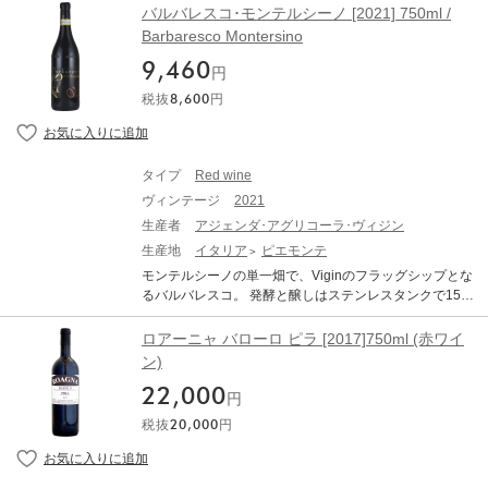
ーなスタイル。甘いタンニンが緻密に溶け込んでおり、
ラシオン、完全にマロラクティック醗酵。 大樽で36ヶ月
ト。ミント香から始まる優美で広がりのあるアロマが特
う価値がある。味わいは、まだ堅牢で、表情が硬いが、
バルバレスコ･モンテルシーノ [2021] 750ml /
ことを実践しています。 当時としては短期間マセラシオ
優雅に伸びる余韻が感じられます。 ワイン・アドヴォケ
熟成させた後、最低9ヶ月瓶内熟成。アルコール：14.5%
徴的。力強さがありながら、きめ細かなタンニンと、エ
オーク由来のスパイスのニュアンスが感じられ、ゆっく
Barbaresco Montersino
ンやバリックの導入は衝撃的でした。しかし、同時にエ
イトにて「ネッビオーロの純粋さを示しており、彫りが
相性料理：生卵を使ったパスタ、リゾット、白身肉、赤
レガントな酸味と若干残る上品な苦味が絶妙なバランス
りと時間をかけて花開いていく。とはいえ、複雑かつ洗
リオは農民のワインである事（自然な醸造）を重要視し
深くエレガント」とコメントされる仕上がりです。
身肉、ジビエ、鹿肉 熟成力：収穫年から20年 【品種】バ
9,460
を作り上げます。
練されたスタイルと長い余韻を備えたこのワインは、今
円
ていました。 『例えば酵母。自然派生産者も培養酵母を
ルバレスコ地区で栽培されたネッビオーロ100%。13世
後素晴らしく発展していく可能性を秘めている。 ≪飲み
使用していることが多いが、エリオは自然酵母のみ』発
税抜
8,600
円
紀からピエモンテで栽培されているこの品種は、奥深く
頃：2024-2047 年｜2022/12/31 掲載≫
酵をスムーズに始める為に早めに収穫したブドウの果皮
魅惑的な風味を持ち、熟成に時間がかかり、畑の土質や
に付着した自然酵母を培養し、各キュヴェ 発酵のスター
天候から影響を受けやすいため、テロワールの個性がワ
ターに使用しています。酸化防止剤もビオロジックの規
インの香りや味わいに色濃く反映されます。 【気候】暑
定より圧倒的に少ないのが特徴的です。 『ほとんど全て
タイプ
Red wine
い夏と穏やかで暖かい春と秋、雪の降る寒い冬の気候が
【バローロ アルボリーナ】と同じ』 アルボリーナのネッ
ヴィンテージ
2021
特徴的で、年間の気温は-10℃～35℃。日照時間がブドウ
ビオーロのみを使用するが、2012年からランゲ・ロッソ
の品質を大きく左右するため、プロドゥットーリ・デ
生産者
アジェンダ･アグリコーラ･ヴィジン
は畑名を名乗れなくなったので「ジャ・アルボリーナ
ル・バルバレスコのネッビオーロは、主に南向き、南西
生産地
イタリア
ピエモンテ
（既にアルボリーナだった）」と皮肉を込めた名称に変
向き、南東向きの日当たりの良い斜面に植樹されていま
更。収穫時期等全てバローロ・アルボリーナと同じで、
モンテルシーノの単一畑で、Viginのフラッグシップとな
す。 PRODUTTORI DEL BARBARESCO BARBARESCO
違いはバリック比率と熟成期間のみ。バローロ・アルボ
るバルバレスコ。 発酵と醸しはステンレスタンクで15～
RISERVA ASILI プロドゥットーリ・デル・バルバレスコ
リーナは新バリッック30％で24ヶ月熟成。ランゲ・ロッ
18日間行い、トノー(500L)で20ヶ月間熟成させていま
バルバレスコ・リゼルヴァ アジリ 生産地：イタリア ピ
ソ・ジャルボリーナは100％新樽のバリックで18ヶ月間
す。トノーでの熟成により、エレガントでタンニンも非
ロアーニャ バローロ ピラ [2017]750ml (赤ワイ
エモンテ州 バルバレスコ 原産地呼称：DOCG. BARBAR
熟成。
常に丸く仕上がっています。華やかなプラムやざくろ、
ESCO 品種：ネッビオーロ 100% 味わい：赤ワイン 辛口
ン)
バラの香り、そしてカカオ、鉄などの複雑な香りが広が
フルボディ vinous：98 ポイント 畑の個性とヴィンテー
22,000
ります。 生産者 ヴィジン 伝統と革新を超越した、ニュ
ジ由来のストラクチャーが見事に融合した魅力的な一
円
ーエイジ バルバレスコの新進気鋭の若手生産者。現在、
本。フローラルなアロマを纏った生き生きとしたアジリ
税抜
20,000
円
ワインガイド各誌で高い評価を受けています。 2002年に
は、エネルギーに満ち溢れ、スター的な存在感を放つ。
弱冠22歳でワイナリー“Vigin(ヴィジン)”を創設。 トレイ
ブラッドオレンジやキルシュ、赤系果実、シダー、ミン
ゾ近隣に5ヘクタールの小規模な畑を持ち、伝統を守りな
ト、スパイスの香りがグラスから一気に立ち上る。飲み