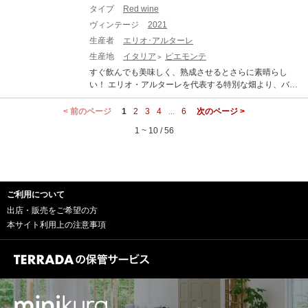
分】 アルコール含有用はかなり高いものの、平均値を逸
ワインであるバローロ、それと並び賞されるバルバレス
ロ 100% 味わい：赤ワイン 辛口 フルボディ ワインアド
タイプ
Red wine
脱していません。それは最も暑い時期に葡萄の代謝プロ
コの最高の造り手のひとつとして、確固たる地位を確立
ヴォケイト：97 ポイント Rating 97 Release Price $165
セスがストップしたためと考えられます。葡萄樹は35℃
ヴィンテージ
2021
しています。また、ワインのみならずピエモンテの食文
Drink Date 2024 - 2050 Reviewed by Monica Larner Issu
以上の猛暑が続くと代謝プロセスが止まるため、アルコ
化を世界に発信しているワイナリーです。 「バローロ・
生産者
エリオ･アルターレ
e Date 24th Jul 2020 Source July 2020 Week 3, The Win
ール分は正常値を保つのです。更に、良好なPHレベルが
プラポ」 は、バローロ地区の中でも特に力強い名酒を生
生産地
イタリア
ピエモンテ
e Advocate I wasn't sure how to order my tasting flight of
記録されており、総酸度が低いのはリンゴ酸の量が少な
むとされるセッラルンガ ダルバ村にある優れたブドウ
Ceretto's four single-vineyard Baroli (from Castiglione Fa
すぐ飲んでも美味しく、熟成させるとさらに素晴らし
いことが原因であり、葡萄が優れた熟成度を証明してい
畑。マンガンや鉄分を多く含む大地に由来する、複雑
lletto, Monforte d'Alba and Serralunga d'Alba), so I decid
い！ エリオ・アルターレを代表する特別な畑より、バロ
ます。 VINOUS：93 ポイント 93pts Drinking Window 20
で、骨格のしっかりした長熟型のバローロ。バローロに
ed to start with this wine from Brunate in La Morra, at the
ーロのトップ・キュヴェ。 かつては「王のワイン」と称
25 - 2037 From: Focus on Barbaresco - A Close Look at
特徴的な枯れたバラのアロマと土っぽさや青い香りのニ
heart of the appellation. The 2016 Barolo Brunate shows
されたバローロですが農民と仲買人のシステムも悪く、
< 前のページ
2019 & 2020 (Oct 2022) The 2017 Barolo Pira is a power
1
2
3
4
6
次のページ >
...
ュアンスがバランスよくまとまっています。力強く、か
a dark core of fruit, and you are immediately aware of the
ブドウが安価で買いたたかれる時代でした。そうして廃
ful, intensely savory wine. Dark cherry, herbs, leather inc
つ上質なきめ細かいタンニンと酸を持つワイン。 ■テク
1 ~ 10 / 56
depth and profound nature of this wine. The bouquet is lif
れていたランゲの復興を成し遂げたのがエリオでした。
ense and licorice all add to an impression. The Pira Baro
ニカル情報■ ステンレスタンクで発酵、300Lのフレンチ
ted by cassis, wild cherry and plum. The ferrous quality t
エリオの名刺にはVITICOLTORE(農民)と記されていま
lo is one of the most reticent wines in this entire collectio
オーク樽で9ヶ月、オーストリア製の大樽で18ヶ月熟
hat we saw in some of the other wines is softer here, and
す。モダンというイメージのエリオですが、1979年より
n. It is hard to read today, despite its obvious weight and
成。瓶熟12ヶ月。平均樹齢は約40年、所有面積は2.4h
I would describe Brunate as the most fruit-forward (at this
除草剤や殺虫剤、化学肥料は一切使用しません。摘芯も
character. - By Antonio Galloni on November 2022
a。ファーストヴィンテージは1972年。 CERETTO BAR
young stage) with elegant tannins and impactful fruit wei
カッターではなくハサミで切るなど、様々な工夫を行い
OLO PRAPO チェレット バローロ・プラポ 生産地：イタ
ght on the finish. All of these wines are aged in new oak
ご利用について
ました。当時としては短期間マセラシオンやバリックの
リア ピエモンテ バローロ 原産地呼称：DOCG. BAROLO
(just 10% of the total) and used oak barrel (90%) for the fi
導入は衝撃的でした。同時にエリオが重要視していたの
出店・販売をご希望の方
ぶどう品種：ネッビオーロ 100% 味わい：赤ワイン 辛口
rst 12 months. After that, the wine is racked into Austrian
は農民のワイン(自然な醸造)である事でした。 エリオの
本サイト利用上の注意事項
フルボディ ワインアドヴォケイト：97 ポイント Rating
oak casks for an additional two years before going into b
大きな特徴は、4日間という超短期間のマセラシオンで
97 Release Price $165 Drink Date 2025 - 2050 Reviewe
ottle for one more year. ジェームス・サックリング：95
す。早く回転させれば強い抽出が可能ですが、あえてゆ
d by Monica Larner Issue Date 24th Jul 2020 Source Jul
ポイント CERETTO BAROLO BRUNATE 2016 Tuesday,
っくり回転させ、果帽が常時ワインに浸かっている状態
y 2020 Week 3, The Wine Advocate The Ceretto 2016 B
August 4, 2020 Country Italy Region Piedmont Vintage 2
にすることで、質の高いタンニンだけを取り出すことが
arolo Prapo draws its fruit from Serralunga d'Alba and is,
016 Score 95 The purity of fruit here is so beautiful with s
できるのです。短期間マセラシオンでも、アルコールが
as expected, the most powerful and structured of the vari
liced strawberries, violets and hints of black truffle. It’s full
スムーズに生成されれば色素は安定し、色合いも十分な
ous single-vineyard wines presented by this ambitious e
-bodied, yet balanced and chewy with lots of tannins. Ver
ワインが生まれます。 「バローロ アルボリーナ」は、