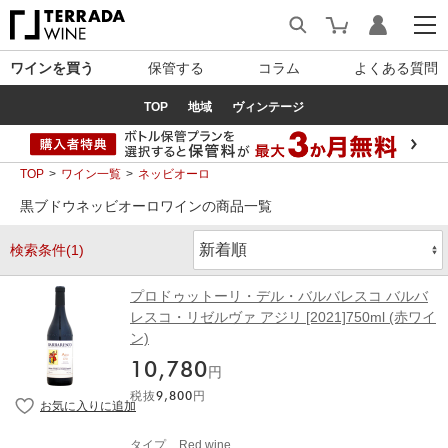
ワインを買う
保管する
コラム
よくある質問
TOP
地域
ヴィンテージ
TOP
ワイン一覧
ネッビオーロ
黒ブドウネッビオーロワインの商品一覧
検索条件(1)
プロドゥットーリ・デル・バルバレスコ バルバ
レスコ・リゼルヴァ アジリ [2021]750ml (赤ワイ
ン)
10,780
円
税抜
9,800
円
タイプ
Red wine