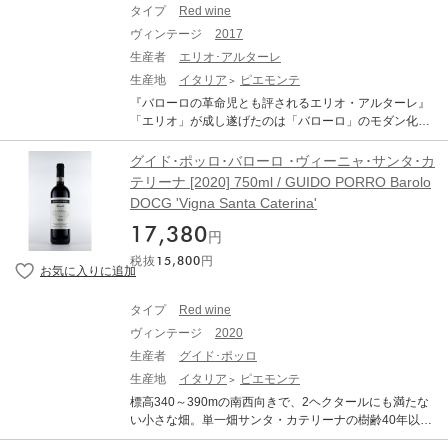
られている」（2021年6月）と紹介。 そのエレガントな
激しい豪雨があり、一部の地域では雹の被害も見られま
で、例年よりおよそ2週間遅い発芽となりました。4月か
タイプ
Red wine
スタイルによって、世界で最も称賛されるワインブラン
したが、影響は限定的でした。その後は気温が上昇した
ら5月にかけて、寒く湿気の高い日が続き、3週間で降水
ヴィンテージ
2017
ド2025にて2位に選ばれるなど、「妥協のない品質を追
ものの、9月後半になると夜間は涼しく、ネッビオーロの
量8インチもの豪雨に見舞われ、生育期の始まりと共にう
求する」という信念を継承しつつ、渾身のワインをリリ
成熟に理想的な条件が整いました。収穫は10月6日～18
生産者
エリオ･アルターレ
どん粉病が蔓延しやすい条件が揃ったため、作り手の手
ースする比類なき存在です。 また、本拠地のピエモンテ
日にかけて実施。収量は2020年比で約10％減少しました
生産地
イタリア
ピエモンテ
腕が試される年となりました。6月には天候が回復し、開
だけではなく、トスカーナ州に二つ、シチリアに一つの
が、前年より粒が小さく、ポリフェノールに富んだ高品
花、結実ともに順調に進みました。9月後半から10月に
『バローロの革命児とも評されるエリオ・アルターレ』
計四つのワイナリーを運営。イタリア北部から南部にか
質なブドウが得られました。その結果、複雑なアロマを
かけて夜は涼しく、日中は日照量の多い暖かい日が続
「エリオ」が成し遂げたのは「バローロ」のモダン化で
けての複数の産地から、世界的な高評価を受けるワイン
湛えた素晴らしいバルバレスコが生まれました。 ≪ワイ
き、葡萄はフェノール成分を豊かに蓄えました。収穫は1
はなく、廃れていたランゲの復興でした。 転換点は1976
を数多く造り出しています。 ◆ネッビオーロの美しさと
ン・スペクテーター / 2026年2月26日掲載記事より抜粋
0月10日から2週間続きました。2013年は、濃厚でスパイ
年のブルゴーニュ視察。ブドウの質を高め、ボトリング
グイド･ポッロ･バローロ ･ヴィーニャ･サンタ･カ
絶対王者の品格を体現した「真のバルバレスコ」◆ ワイ
記者：ブルース・サンダーソン≫ プロドゥットーリ・デ
シーな果実味に、タイトに引き締まった力強いタンニ
まで行うことで仲買人によるブドウ買取りシステムから
テリーナ [2020] 750ml / GUIDO PORRO Barolo
ン専門誌、ガンベロ・ロッソにて数多あるワイナリーの
ル・バルバレスコが近年リリースしてきたシングルヴィ
ン、余韻の長い後味を特徴とするミディアムボディのヴ
脱却できることを学びます。 『当時は誰も導入していな
中で一番多くの最高評価(トレ・ビッキエリ)を獲得し、ト
ンヤード・リゼルヴァの中でも、2021年ヴィンテージは
DOCG 'Vigna Santa Caterina'
ィンテージとなりました。 ■テクニカル情報■ 産地：イタ
かったグリーンハーヴェストや摘芯を導入したのもエリ
ップクラスの地位を不動のものとしているガヤ。全ての
最高傑作と言えるだろう。2011年ヴィンテージから始ま
リア/ピエモンテ州クーネオ県バローロ東南部モンフォル
オ』 収量を一般的な造り手の半分以下まで落とすことで
17,380
ラインナップにおいて「妥協のない品質を追求する」と
り、2013年、2014年、2015年、2016年、2017年、201
円
テ・ダルバ(DOCG バローロ) 畑：ロミラスコ、チカラ、
ブドウの品質を高めていきました。当時、他の造り手に
いう信念のもと、渾身のワインをリリースする比類なき
9年、そして2020年と続く、コレクター垂涎のネッビオ
コロネッロ 醸造：30日間、マセラシオンを施しながらア
税抜
15,800
円
はブドウを切り落とす行為は受入れ難いもので、反対す
存在です。こちらは、バルバレスコにある14もの畑のな
ーロ・リゼルヴァの傑作群の集大成となる。 「2021年は
ルコール発酵。発酵時の最高温度は32℃。澱引きし、ス
る父親の前で大樽をチェンソーで切り刻み、バリックを
かから優良な畑を厳選し、そのブドウを緻密にブレンド
最高傑作です」と、昨年11月、マネージング・ディレク
ラボニア産オークキャスクで熟成。 ALDO CONTERNO
導入した逸話があります。 エリオは清潔でなかった大樽
しています。そのワインはアンジェロ氏曰く「伝統的で
ターのアルド・ヴァッカ氏は興奮気味に語った。「複雑
タイプ
Red wine
BAROLO GRANBUSSIA RISERVA アルド・コンテルノ
を捨て、酸素コンタクトによってリリース当初から美味
もなく、モダンでもない、完全なるガヤスタイル」。華
で表情豊か、そして熟した果実味が格別です。ジューシ
バローロ・リゼルヴァ グランブッシア 生産地：イタリア
ヴィンテージ
2020
しいバローロを造りたいという強い信念がありました。
やかな香りに引き締まった酸が魅力です。 美しく輝くル
ーでありながら、飲みやすいというわけではありませ
ピエモンテ州 モンフォルテ・ダルバ 原産地呼称：DOC
【Elio Altare =VITICOLTORE(農民)】 エリオの名刺には
生産者
グイド･ポッロ
ビーの色調。グラスからは、熟したチェリー、ストロベ
ん。しっかりとした骨格を感じます。9月は夜は冷え込
G. BAROLO ぶどう品種：ネッビオーロ 100% アルコー
VITICOLTORE（農民）と記されています。モダンという
生産地
イタリア
ピエモンテ
リー、ラズベリーの果実のアロマに、バラやモカ、ポプ
み、昼は暖かく、素晴らしいシーズンの締めくくりとな
ル度数：14.5% 味わい：赤ワイン 辛口 フルボディ ワイ
イメージですが、1979年より除草剤や殺虫剤、化学肥料
リ、タバコ、ミント、黒鉛、オレンジの皮、ピンクペッ
りました。」 ■テクニカル情報■ 産地：イタリア北部ピエ
標高340～390mの南西向きで、2ヘクタールにも満たな
ン・スペクテーター：97 ポイント チェリーのコンポート
は使っていません。『摘芯もカッターではなくハサミで
パーなどの繊細な香りが漂います。口当たりは柔らか
モンテ州クーネオ県 / D.O.C.G.バルバレスコ地区 醸造：
い小さな畑。単一畑サンタ・カテリーナの樹齢40年以上
やプラム、メントール、革、リコリス、ブラックペッパ
切る。手で切ることで切り口が広がらない。切り口から
く、華やかな果実味と引き締まった酸により、ジューシ
ステンレスタンクで30℃の温度に保ちながら32日間マセ
のブドウを大樽で熟成。色はオレンジがかったガーネッ
ー、ミネラルのアロマを伴う導入部だけでも価格に見合
病気になるので最小であるべき。昔、農民が知っていた