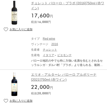
ワインです。 1939年、リッカルド・チェレットがピエモ
チェレット バローロ・プラポ [2016]750ml (赤ワ
他の畑と面していないので独自のテロワールが残されて
ンテ州アルバにワイナリーの基礎を築き、彼の息子であ
イン)
いる。 Roagna Barolo Pira ロアーニャ バローロ ピラ 生
り、70歳を超えた現在も会社の経営に携わるブルーノ・
産地：イタリア ピエモンテ バローロ 原産地呼称：DOC
17,600
チェレットとマルチェロ・チェレットの兄弟が1960年代
円
G. BARBARESCO ぶどう品種：ネッビオーロ 100% アル
にワイナリーを引継ぎました。「最上の畑で最上の酒を
コール度数：14.0% 味わい：赤ワイン 辛口 フルボディ ■
税抜
16,000
円
つくる」というポリシーを実現するため、バローロやバ
2017年ヴィンテージ情報■ 「他の早熟年と全く違う２０
ルバレスコの畑を購入し、醸造所も建設しました。 現在
１７」ロアーニャの2017ヴィンテージは、ネッビオーロ
では、3世代目が祖父の時代から続くワイナリーを継承
の陽気な側面を亨楽的な楽しさを表現しています。発酵
し、イタリア最高の赤ワインであるバローロ、それと並
時に全房を5%-8%を使用することによって、味わいを和
タイプ
Red wine
び賞されるバルバレスコの最高の造り手のひとつとし
らげ、飲み心地の良いワインに仕上げました。2017の特
ヴィンテージ
2016
て、確固たる地位を確立しています。また、ワインのみ
徴は暑い気候と降雨量の少なさであり、早熟なヴィンテ
ならずピエモンテの食文化を世界に発信しているワイナ
生産者
チェレット
ージと言えます。しかし2017は他の早熟ヴィンテージと
リーです。 「バローロ・ブルナーテ」 は、バローロ地区
生産地
イタリア
ピエモンテ
は多くの違いが見られるんです。 【ポリフェノール】 猛
の中でも特に繊細な名酒を生むとされるラ・モッラ村に
暑の夏が過ぎ、8月末から9月上旬にかけて待望の降雨と
バローロ地区の中でも特に力強い名酒を生むとされるセ
ある優れたブドウ畑。優れた年だけ造る特醸品です。標
気温の大幅な低下がありました。昼夜の温度差が重要な
ッラルンガ・ダルバ村「プラポ」より造られる、複雑
高が高いラ モッラ村のブルナーテ畑のブドウを使用。非
時期に理想的な気候に近づきました。この恩恵を受けた
で、骨格のしっかりした長熟型のバローロ。 1939年、リ
常に滑らかで、バラやスミレの香りが楽しめます。高い
のはネッビオーロやバルベーラの中程度の成長サイクル
ッカルド・チェレットがピエモンテ州アルバにワイナリ
エリオ・アルターレ バローロ アルボリーナ
凝縮感と豊かなアロマ香りを持つ、エレガントで優雅な
を持つ黒葡萄のポリフェノールで、他の暑い年とは異な
ーの基礎を築き、彼の息子であり、70歳を超えた現在も
[2021]750ml (赤ワイン)
バローロ。 ■テクニカル情報■ 平均樹齢約35年、所有面
る値を記録しました。また、ワインの熟成に不可欠な要
会社の経営に携わるブルーノ・チェレットとマルチェ
積は5.6haを所有。ステンレスタンクで発酵。300Lのフ
素、アントシアニンとタンニン量も優れています。 【成
22,000
ロ・チェレットの兄弟が1960年代にワイナリーを引継ぎ
円
レンチオーク樽で約9ヶ月、オーストリア製の大樽で約1
長サイクル】 2017は出芽から成熟までの期間が例年より
ました。「最上の畑で最上の酒をつくる」というポリシ
8ヶ月熟成。瓶熟12ヶ月。ファーストヴィンテージは197
税抜
20,000
円
も早かったにもかかわらず平均185日（同じような暑い
ーを実現するため、バローロやバルバレスコの畑を購入
8年。 CERETTO BAROLO BRUNATE チェレット バロー
年は170日程、晩熟は200日程）で、葡萄樹は完全な成長
し、醸造所も建設しました。 現在では、3世代目が祖父
ロ・ブルナーテ 生産地：イタリア ピエモンテ バローロ
サイクルを楽しむことができたのです。 【ワインの主成
の時代から続くワイナリーを継承し、イタリア最高の赤
原産地呼称：DOCG. BAROLO ぶどう品種：ネッビオー