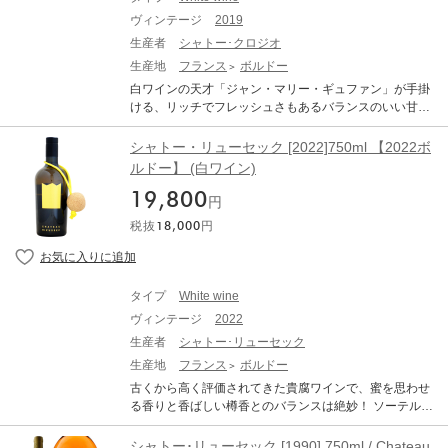
ヴィンテージ
2019
生産者
シャトー･クロジオ
生産地
フランス
ボルドー
白ワインの天才「ジャン・マリー・ギュファン」が手掛
ける、リッチでフレッシュさもあるバランスのいい甘口
ボルドー！ 白ワインの魔術師と称さされる「ギュファ
ン・エナン」。マコンで最高評価を得た後は自身のネゴ
シャトー・リューセック [2022]750ml 【2022ボ
シアンブランド「ヴェルジェ」を設立。遅積み、長期完
ルドー】 (白ワイン)
全発酵の「ギュファン・エナン」に対して「ヴェルジ
19,800
ェ」は少し還元的でフレッシュでストレートな古典的ブ
円
ルゴーニュ。もうブルゴーニュのお手本みたいなワイン
税抜
18,000
円
です。更には南仏トゥーレットで低価格ながら超コスト
パフォーマンスの高い自社畑ドメーヌ「ギュファン・
オ・シュッド」を設立して、これまた大成功。そのジャ
ン・マリーが次に始めたのは、なんとボルドーワイン！
タイプ
White wine
1976年に初めてソーテルヌを訪れて以来、素晴らしい甘
ヴィンテージ
2022
口ワインに情熱を注いできました。そして、シャトー・
ディケムのいくつかの古いヴィンテージに魅了されてか
生産者
シャトー･リューセック
ら、ソーテルヌの熱狂的なファンとなりました。そんな
生産地
フランス
ボルドー
彼がボルドーで白ワインの醸造に手を付けずにいること
古くから高く評価されてきた貴腐ワインで、蜜を思わせ
は不可能でした。40年以上が経ち、偶然にもバルサック
る香りと香ばしい樽香とのバランスは絶妙！ ソーテルヌ
で小さな売り物件を見つけ、ついに2017年にバルサック
の伝統的なデザインを打ち破るポップなパッケージ！ 抽
地区にある小さなエステイト、シャトークロジオを購
象的な黄色の王冠をシルクスクリーンのラベルであしら
シャトー･リューセック [1990] 750ml / Chateau