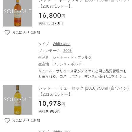
シャトー・ド・ファルグ [2007]750ml (白ワイン)
ていて、表土に砂利を含んだ薄い砂質の層と、その下が
ances. Drink from 2025-2065. About Jeff Leve, The Wine
第一級の名門です。 「ラフィット・ロートシルト」の系
giness right from the off. The poise in this Yquem rivets y
【2007ボルドー】
粘土で形成されています。 栽培品種はセミヨンとソーヴ
Cellar Insider Wine Enthusiast：97 ポイント The floral w
列であるこのシャトーは、ソーテルヌ地区のソーテルヌ
ou to the spot. Compared to recent vintages, this keeps e
ィニヨン・ブラン、ミュスカデルの3品種。シャトー・デ
ine has great intensity, dominated at this stage by the co
16,800
村とファルグ村にまたがった丘の上部にあるのですが、
verything buttoned down and tightly controlled until the fi
円
ィケムのような2種品種で造られる貴腐ワインに比べて、
ncentrated botrytis. It is powerful, rich, balancing acidity a
このワインの品質が、常に素晴らしいレベルに保たれて
nish, whereupon it fans out with nascent swagger. Stem
深みのある花の香りが特徴です。厳しい選別によって造
税抜
15,273
円
nd sweetness. This of course is a great wine that will ag
いるのも、ひとえにラフィット家による惜しみない投資
ginger, caramelized pear and orange rind notes are deliv
られた貴腐ワインはソーテルヌの中でも、ディケムと並
e, but it is almost ready now. Drink from 2027 and for ma
によるもの…と言っても過言ではないでしょう。 面積90
ered with excellent delineation. This animated and opule
びトップクラスの品質を誇っています。 ■新パッケージ
ny years. ― Roger Voss VINOUS：97 ポイント 97pts Dri
haの広さを持つブドウ畑は、石灰混じりの砂利質土壌に
nt Yquem is destined to age gracefully over the coming d
について■ サスキアはフォアグラと一緒に飲む甘口ワイ
nking Window 2040 - 2100 From: Cellar Favorite: 2020
平均樹齢25年の木が植えられ、東側はかの「シャトー・
ecades. - By Neal Martin on June 2023 ワインレポー
ンというソーテルヌの既成概念を打破したいと考えた。
タイプ
White wine
Chateau d’Yquem (Jun 2023) The 2020 Yquem, a blend
ディケム」と隣接しています。 厳しい選別によって造ら
ト：95 ポイント レモン・ゴールド、清涼感を秘めて、フ
「セレモニーをすべて取り払い、もっとシンプルに、も
of 75% Semillon and 25% Sauvignon Blanc, cropped at
ヴィンテージ
2007
れた貴腐ワインはソーテルヌの中でも、ディケムと並び
ローラルで、パッションフルーツ、マンダリン・オレン
っと楽しく、もっと汎用性が高いと感じさせたい」と考
a measly 10hl/ha, has a very sensual bouquet. It’s pretty
トップクラスの品質を誇っています。 CHATEAU RIEUS
生産者
シャトー・ド・ファルグ
ジ、パイナップル、ハーモニアスでエレガント、透明感
えたという。古めかしい字体で黄金の王冠をの従来のラ
mercurial as it unfolds in the glass, with scents of freshly
SEC シャトー・リューセック 生産地：フランス ボルド
に包まれている。フレッシュ感と濃密度のバランスがと
生産地
フランス
ボルドー
ベルから大変身。スイスのデザイン会社Big Gameに、パ
sliced white peaches, almonds and pineapple. The oak i
ー ソーテルヌ 原産地呼称：AOC. SAUTERNES 格付け：
れた味わい、ほのかな潮の飛沫、ジンジャーブレッド、
ッケージの全面的な見直しを依頼した。リューセックの
リュール・サリュース家がディケムと同じ品質管理のも
s beautifully integrated, and allowing it further time, there
ソーテルヌ 1級 ぶどう品種：セミヨン ソーヴィニヨン・
エキゾチックで、果てしないフィニッシュ。セミヨン7
透明なガラスでは不可能なリサクル素材を使用したボト
と造られる、コストパフォーマンスが優れた1本！ シャ
are additional scents of Vervain tea, pressed white flower
ブラン アルコール度数：14.5% 味わい：白ワイン 貴腐ワ
5%、ソーヴィニヨン・ブラン25%。残糖は135g/L。9月
ルや、交換可能な球形コルクは、サステイナブルである
トー・ド・ファルグは、ソーテルヌ第一級に格付けされ
s and saffron. The palate makes an immediate impact wit
イン 極甘口 【古酒について、当店からのお願い】 オー
14日から10月29日まで、5回にわたり16日間で収穫し
一方で、歴史ある貴腐ワインのイメージを刷新するイン
ているシャトー。シャトー・ディケムを長年守り続けて
h a mineral-rich, surprisingly saline entry that lends it ed
シャトー・リューセック [2016]750ml (白ワイン)
ルドヴィンテージのワインは必ず休息させることが必要
た。早くから楽しめるアプローチャブルなヴィンテー
パクトを持っている。球形コルクはボトルを開けた後に
きたリュール・サリュース家が、「クオリティとエレガ
giness right from the off. The poise in this Yquem rivets y
【2016ボルドー】
です。休ませずに抜栓してしまうと本来の味わいは全く
ジ。 2020と2010と両者を比較して、2020の親しみやす
栓をして、アペリテイフで楽しむためのセカンドコルク
ンスのために、常に妥協なく追及する」という哲学のも
ou to the spot. Compared to recent vintages, this keeps e
表れてきません。商品到着後、最低でも2週間は休ませて
さに驚かされた。確かにこれなら、アペリティフにして
だ。また、ソーテルヌは多くの愛好家が大量に飲めない
10,978
と、ディケムと目と鼻の先の場所で、同じ品質管理を実
verything buttoned down and tightly controlled until the fi
円
ください。 ●古酒特有のボトル傷や汚れがございます。 ●
ゆっくりと飲むのも新たな楽しみ方となる。
が、新しいパッケージは冷蔵庫で保存して、少量ずつ飲
施。 その品質管理は大変厳しく、実際1972年、1974
nish, whereupon it fans out with nascent swagger. Stem
澱がございますので、商品到着後はボトルを立てた状態
税抜
9,980
円
むのを容易にしている。(2021/10/20 ワインレポートよ
年、1992年、2012年は満足のいくブドウが収穫できなか
ginger, caramelized pear and orange rind notes are deliv
で、澱が沈み落ち着くまで休息させてから(最低でも1か
り) CHATEAU RIEUSSEC シャトー・リューセック 生産
ったためにソーテルヌを造っておりません。しかもセカ
ered with excellent delineation. This animated and opule
月、出来れば2カ月以上)抜栓してください。 ●熟成によ
地：フランス ボルドー ソーテルヌ 原産地呼称：AOC. S
ンドワインすら造らないという徹底ぶり。これだけのこ
nt Yquem is destined to age gracefully over the coming d
る色調の変化（白ワインは黄金色に、赤ワインはレンガ
AUTERNES 格付け：ソーテルヌ 1級 ぶどう品種：セミ
だわりを持ちながら、価格はディケムの半分以下と非常
ecades. - By Neal Martin on June 2023 ワインレポー
色に）や、香り、味わいが複雑に変化している可能性が