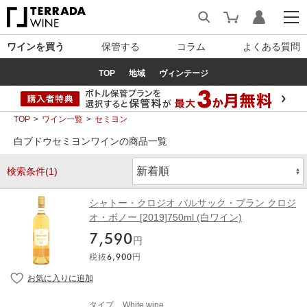
ワインを買う
保管する
コラム
よくある質問
TOP
地域
ヴィンテージ
TOP
ワイン一覧
セミヨン
白ブドウセミヨンワインの商品一覧
検索条件(1)
シャトー・クロジオ バルサック・ブラン クロジ
オ・ボノー [2019]750ml (白ワイン)
7,590
円
税抜
6,900
円
タイプ
White wine