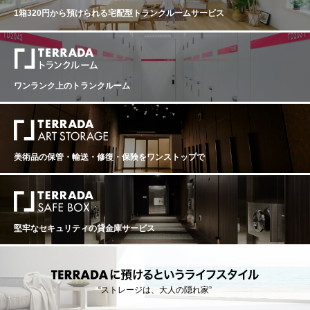
Drink Date 2021 - 2050 Reviewed by Lisa Perrotti-Brown
ているという。 ライター 山本 昭彦レビュー投稿日2022/
k Date NA Reviewed by Neal Martin Issue Date 28th Jun
1箱320円から預けられる
宅配型トランクルームサービス
Issue Date 30th Mar 2019 Source End of March 2019, Th
04/14
2013 Source 207, The Wine Advocate The de Fargues 2
e Wine Advocate Pale lemon colored, the 2016 Rieusse
007 delivers 13.9% alcohol and 134 grams of residual s
c comes sashaying out of the glass with a beautiful floral
ugar. Picking commenced on September 11, with slow b
and citrus perfume of orange blossom, pink grapefruit, yu
otrytis formation and recommenced October 2-24, the pic
zu, lime leaves, lemongrass and fallen leaves with hints
king ale to be conducted at a relatively leisurely pace. It
of nutmeg and candied ginger. Having shed a lot of the p
has a very typical de Fargues nose that has lost its tongu
ワンランク上のトランクルーム
uppy fat from when I last tasted this from barrel, the palat
e at first, but it opens up to reveal a slightly spirituous bo
e reveals loads of elegant, tightly wound layers and sea
uquet with clear honey, pressed flowers, almond and a di
mless freshness, finishing long and fragrant.
stant scent of the sea. The palate is medium-bodied with
very fine tannins and outstanding delineation. It is utterly
harmonious with a thrilling, edgy finish that expresses th
美術品の保管・輸送・修復・保険を
ワンストップで
e terroir with great clarity. There is an effervescent quality
that really takes the 2007 to another level, while the mar
malade and white pepper finish is powerful and leaves a
lasting impression. This is a fabulous 2007, one of the wi
nes of the vintage. Tasted April 2013. vinous：94 ポイン
ト 94 Drinking Window 2022 - 2045 From: Looking Back:
堅牢なセキュリティの貸金庫サービス
2007 Sauternes (Oct 2022) The 2007 Chateau de Fargu
es has a floral bouquet with clear honey, quince and saffr
on scents, initially timid yet blossoming with aeration. Th
e palate is very well balanced, quite viscous and lightly s
piced with decent acidity and hints of stem ginger toward
“ストレージは、大人の隠れ家”
s the finish. Superb. Tasted at the 2007 horizontal in Saut
ernes. - By Neal Martin on April 2022 【古酒について、