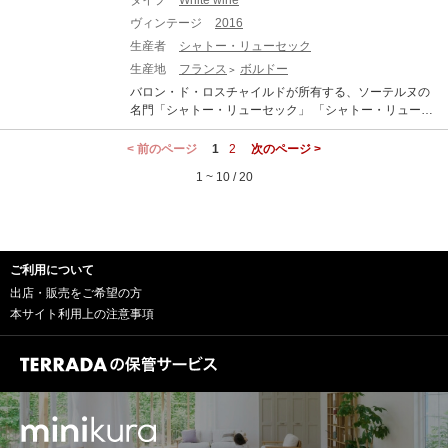
タイプ
White wine
ヨン89%、ソーヴィニヨン・ブラン9%、ミュスカデル
にお買い得で、まさにソーテルヌの狙い目シャトーと言
ト：95 ポイント レモン・ゴールド、清涼感を秘めて、フ
あります。これらは古酒の特徴です。 熟成されたワイン
2% アルコール度数：14% 味わい：白ワイン 貴腐ワイン
ヴィンテージ
2016
うべき生産者です。 「シャトー・ド・ファルグ」は、か
ローラルで、パッションフルーツ、マンダリン・オレン
(古酒)ですのでボトルバリエーション等ございます。それ
極甘口 ワインアドヴォケイト：(94 - 96) ポイント Rating
のディケムのオーナーであるリュール・サリュース家に
生産者
シャトー・リューセック
ジ、パイナップル、ハーモニアスでエレガント、透明感
をご理解頂いた上でのご購入をお願い致します。
(94 - 96) Drink Date 2025 - 2055 Reviewed by Lisa Perr
よって、500年以上もの長いあいだに渡って所有され続
に包まれている。フレッシュ感と濃密度のバランスがと
生産地
フランス
ボルドー
otti-Brown Issue Date 1st Oct 2020 Source End of Septe
けているボルドーでも珍しいシャトーです。ディケムと
れた味わい、ほのかな潮の飛沫、ジンジャーブレッド、
バロン・ド・ロスチャイルドが所有する、ソーテルヌの
mber 2020, The Wine Advocate Pale lemon-gold in colo
同じく、収穫時期には何度も畑に行き、貴腐菌によって
エキゾチックで、果てしないフィニッシュ。セミヨン7
名門「シャトー・リューセック」 「シャトー・リューセ
r, the 2019 Rieussec flaunts a delicately scented nose of
干しブドウのようにエキスが凝縮した粒のみをピンセッ
5%、ソーヴィニヨン・ブラン25%。残糖は135g/L。9月
ック」は、ソーテルヌ地区「最大」かつ「最良」のシャ
fresh grapefruit, lemon curd, lime leaves and clover hone
トで収穫。徹底的に品質管理されて造りだされたその味
14日から10月29日まで、5回にわたり16日間で収穫し
トーの一つとして同地区の一角をなす、グラン・クリュ
< 前のページ
y with wafts of jasmine, white truffles and nutmeg. The pa
1
2
次のページ >
わいは、ディケムに通ずるスタイルです。 唯一ディケム
た。早くから楽しめるアプローチャブルなヴィンテー
第一級の名門です。 「ラフィット・ロートシルト」の系
late slowly builds, revealing layers of apple and citrus fru
との大きな違いは長熟性。ディケムの熟成のポテンシャ
ジ。 2020と2010と両者を比較して、2020の親しみやす
1 ~ 10 / 20
列であるこのシャトーは、ソーテルヌ地区のソーテルヌ
its with loads of savory accents, framed by refreshing aci
ルと比較すると、シャトー・ド・ファルグは早くから楽
さに驚かされた。確かにこれなら、アペリティフにして
村とファルグ村にまたがった丘の上部にあるのですが、
dity and a seductively oily texture, finishing on a lingerin
しむことができます。 畑もディケムの東に位置してお
ゆっくりと飲むのも新たな楽しみ方となる。
このワインの品質が、常に素晴らしいレベルに保たれて
g honey-nut note. ワインレポート：94 ポイント セミヨ
り、パーカー氏曰く、「ド・ファルグが気味が悪いほど
いるのも、ひとえにラフィット家による惜しみない投資
ン89%、ソーヴィニヨン・ブラン9%、ミュスカデル
ディケムに似ていることと、ディケムのボトル1本の値段
によるもの…と言っても過言ではないでしょう。 面積90
2%。9月の雨で貴腐菌が広がり、収穫は10月8日から15
のおよそ3分の1で買えることから、これは明らかにお値
ご利用について
haの広さを持つブドウ畑は、石灰混じりの砂利質土壌に
日まで3回にわたり行われた。レモンコンフィ、蜂蜜漬け
打ち品である。ところが残念ながら、ファルグはごくわ
平均樹齢25年の木が植えられ、東側はかの「シャトー・
出店・販売をご希望の方
のアプリコット、オレンジの皮、フレッシュで、滑るよ
ずかしか生産されておらず、多くのワイン愛好家がこの
ディケム」と隣接しています。 厳しい選別によって造ら
うなテクスチャー。粘性は中程度で、チャーミング。さ
本サイト利用上の注意事項
ワインを味わう機会も当然少ない（ちなみに、ファルグ
れた貴腐ワインはソーテルヌの中でも、ディケムと並び
わやかな酸が残って、重すぎず、ほろ苦い余韻。グラス
は冗談に「ディケム・ジュニア」と呼ばれることもあ
トップクラスの品質を誇っています。 CHATEAU RIEUS
が止まらない。残糖は120g/L。残糖はかつての150g/Lよ
る）。」と言われています。 CHATEAU DE FARGUES
SEC シャトー・リューセック 生産地：フランス ボルド
り少なく、バランスがとれて、アプローチャブルになっ
シャトー・ド・ファルグ 生産地：フランス ボルドー ソ
ー ソーテルヌ 原産地呼称：AOC. SAUTERNES 格付け：
た。これなら、食後にわずかに飲んだり、エスニック料
ーテルヌ & バルサック 原産地呼称：AOC. SAUTERNES
ソーテルヌ 1級 ぶどう品種：セミヨン ソーヴィニヨン・
理に1杯だけという飲み方も気軽にできそうだ。サスキア
ぶどう品種：セミヨン、ソーヴィニヨン・ブラン アルコ
ブラン 味わい：白ワイン 貴腐ワイン 極甘口 ワインアド
は「アペリティフとして飲む時は、氷を1、2個入れて」
ール度数：14.0% 味わい：白ワイン 極甘口 ワインアドヴ
ヴォケイト：96+ ポイント Rating 96+ Release Price NA
蜂蜜のようなトロピカルなノートにフレッシュ感を加え
ォケイト：97 ポイント Rating 97 Release Price NA Drin