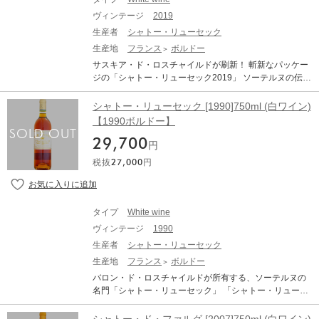
ty, leading to a long, fruity and ethereal finish. Fermented
計り知れないものがあります。 砂糖漬けのレモンや洋ナ
p everything off. It is cut, and defined, with length, purity, l
in new barrels for the Sémillon and in one-year barrels fo
ヴィンテージ
2019
シ、オレンジマーマレードのようなアロマに加え、スズ
ift, and ample acidities giving lift, length, and vibrancy, as
r the Sauvignon Blanc, this beauty was matured for 18 m
ランやフランジパンなどの香りも広がります。味わいに
生産者
シャトー・リューセック
well as richness, balance, and complexity. I love this styl
onths in the same barrels. Published: Jan 17, 2025
は蜜蝋、キャラメル、そして花梨ペーストのニュアンス
生産地
フランス
ボルドー
e of d'Yquem because it works as a sweet wine that can
も広がり、塩味や心地よいほろ苦さがアフターまで続き
be enjoyed either on its own or with a myriad of savory c
サスキア・ド・ロスチャイルドが刷新！ 斬新なパッケー
ます。まさにディケムらしいビターオレンジの余韻を引
ourses. So, if you cannot keep your hands off it, enjoy it o
ジの「シャトー・リューセック2019」 ソーテルヌの伝統
き立たせます。 CHATEAU D'YQUEM シャトー・ディケ
n the young side for all its luscious, sweet, ripe, overripe,
的なデザインを打ち破るポップなパッケージ！ 2019年は
ム 生産地：フランス ボルドー ソーテルヌ&バルサック 原
racy fruits, or age it for decades as it gains secondary nu
オリーブグリーン色で、100%リサイクルガラスのボト
シャトー・リューセック [1990]750ml (白ワイン)
産地呼称：AOC. SAUTERNES 格付：ソーテルヌ プルミ
ances. Drink from 2025-2065. About Jeff Leve, The Wine
ル。抽象的な黄色の王冠をシルクスクリーンのラベルで
【1990ボルドー】
エ グラン・クリュ・クラッセ (ソーテルヌ特級・第1級格
Cellar Insider Wine Enthusiast：97 ポイント The floral w
あしらい、球形のコルク栓をセカンドコルクが付いた新
付) ぶどう品種：セミヨン 75%、ソーヴィニヨン・ブラ
ine has great intensity, dominated at this stage by the co
29,700
リューセック！ ソーテルヌの代表とも言える存在、シャ
円
ン 25% アルコール度数：14.0% 味わい：白ワイン 甘口
ncentrated botrytis. It is powerful, rich, balancing acidity a
トー・ディケムの東側に位置するのがソーテルヌ地区の
貴腐ワイン The Wine Cellar Insider：98 ポイント Taste
税抜
27,000
円
nd sweetness. This of course is a great wine that will ag
格付け第一級のシャトー・リューセック。所有者が度々
d: Mar 2023 On the fresh, bright vibrant, racy side of the s
e, but it is almost ready now. Drink from 2027 and for ma
変わりながらも常に高い評価を得てきましたが、1971年
tyle range with a focus on its complex core of honeysuckl
ny years. ― Roger Voss VINOUS：97 ポイント 97pts Dri
にアルベール・ヴェイエール氏がオーナーになり、ワイ
e, dried oranges, apricots, lemon curd, saffron, marzipan,
nking Window 2040 - 2100 From: Cellar Favorite: 2020
ンの品質が大幅に改善されました。さらに、1984年には
pineapple, vanilla, and just the right drizzle of honey to to
タイプ
White wine
Chateau d’Yquem (Jun 2023) The 2020 Yquem, a blend
シャトー・ラフィット・ロートシルトを擁する、ドメー
p everything off. It is cut, and defined, with length, purity, l
of 75% Semillon and 25% Sauvignon Blanc, cropped at
ヴィンテージ
1990
ヌ・バロン・ド・ロートシルトがシャトー・リューセッ
ift, and ample acidities giving lift, length, and vibrancy, as
a measly 10hl/ha, has a very sensual bouquet. It’s pretty
クを保有。一切の妥協を許さない最高のワイン作りを目
生産者
シャトー・リューセック
well as richness, balance, and complexity. I love this styl
mercurial as it unfolds in the glass, with scents of freshly
指して、より厳格な取組みがなされています。 「シャト
生産地
フランス
ボルドー
e of d'Yquem because it works as a sweet wine that can
sliced white peaches, almonds and pineapple. The oak i
ー・リューセック」 は、シャトー・ディケムから続く小
be enjoyed either on its own or with a myriad of savory c
バロン・ド・ロスチャイルドが所有する、ソーテルヌの
s beautifully integrated, and allowing it further time, there
丘にブドウ畑を所有しており、ソーテルヌの中でもトッ
ourses. So, if you cannot keep your hands off it, enjoy it o
名門「シャトー・リューセック」 「シャトー・リューセ
are additional scents of Vervain tea, pressed white flower
プクラスの場所。現在所有する92haもの大きなブドウ畑
n the young side for all its luscious, sweet, ripe, overripe,
ック」は、ソーテルヌ地区「最大」かつ「最良」のシャ
s and saffron. The palate makes an immediate impact wit
は、土壌の構成も隣接するシャトー・ディケムとよく似
racy fruits, or age it for decades as it gains secondary nu
トーの一つとして同地区の一角をなす、グラン・クリュ
h a mineral-rich, surprisingly saline entry that lends it ed