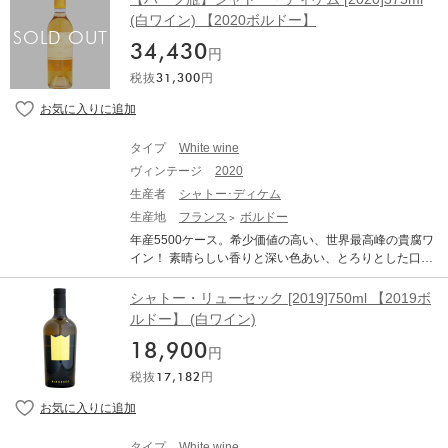
にランクされている「シャトー・ディケム」。 優れたテ
っと楽しく、もっと汎用性が高いと感じさせたい」と考
(白ワイン) 【2020ボルドー】
ロワールが生む上質なブドウを厳しく選果し、一切の妥
えたという。古めかしい字体で黄金の王冠をの従来のラ
34,430
協を許さず究極とも言える手間暇をかけて仕立てられる
ベルから大変身。スイスのデザイン会社Big Gameに、パ
円
ワインは、まさにソーテルヌの頂点にふさわしい極上の
ッケージの全面的な見直しを依頼した。リューセックの
税抜
31,300
円
味わい。 間違いなく貴腐ワインの最高峰であるディケ
透明なガラスでは不可能なリサクル素材を使用したボト
ム。このワインはその長命さでも愛好家を驚かせてきま
ルや、交換可能な球形コルクは、サステイナブルである
した。ワイン評論家ロバート・パーカー氏によると飲み
一方で、歴史ある貴腐ワインのイメージを刷新するイン
頃は10～100年も続くとされ、その熟成ポテンシャルは
パクトを持っている。球形コルクはボトルを開けた後に
タイプ
White wine
計り知れないものがあります。 砂糖漬けのレモンや洋ナ
栓をして、アペリテイフで楽しむためのセカンドコルク
ヴィンテージ
2020
シ、オレンジマーマレードのようなアロマに加え、スズ
だ。また、ソーテルヌは多くの愛好家が大量に飲めない
ランやフランジパンなどの香りも広がります。味わいに
生産者
シャトー･ディケム
が、新しいパッケージは冷蔵庫で保存して、少量ずつ飲
は蜜蝋、キャラメル、そして花梨ペーストのニュアンス
むのを容易にしている。(2021/10/20 ワインレポートよ
生産地
フランス
ボルドー
も広がり、塩味や心地よいほろ苦さがアフターまで続き
り) CHATEAU RIEUSSEC シャトー・リューセック 生産
年産5500ケース。希少価値の高い、世界最高峰の貴腐ワ
ます。まさにディケムらしいビターオレンジの余韻を引
地：フランス ボルドー ソーテルヌ 原産地呼称：AOC. S
イン！ 素晴らしい香りと深い色あい、とろりとした口当
き立たせます。 CHATEAU D'YQUEM シャトー・ディケ
AUTERNES 格付け：ソーテルヌ 1級 ぶどう品種：セミ
りは絶品。 ソーテルヌの格付けにおいてただひとつだ
ム 生産地：フランス ボルドー ソーテルヌ&バルサック 原
ヨン91%、ソーヴィニヨン・ブラン9% アルコール度
け、格付け最高峰のプルミエ・クリュ・シュペリュール
シャトー・リューセック [2019]750ml 【2019ボ
産地呼称：AOC. SAUTERNES 格付：ソーテルヌ プルミ
数：14.0% 味わい：白ワイン 貴腐ワイン 甘口 ワインア
にランクされている「シャトー・ディケム」。 優れたテ
ルドー】 (白ワイン)
エ グラン・クリュ・クラッセ (ソーテルヌ特級・第1級格
ドヴォケイト：95+ ポイント The Wine Advocate RP 95
ロワールが生む上質なブドウを厳しく選果し、一切の妥
付) ぶどう品種：セミヨン 75%、ソーヴィニヨン・ブラ
+ Reviewed by: Yohan Castaing Drink Date: 2034 - 2054
18,900
協を許さず究極とも言える手間暇をかけて仕立てられる
円
ン 25% アルコール度数：14.0% 味わい：白ワイン 甘口
With 139 grams per liter of residual sugar, the 2022 Rieu
ワインは、まさにソーテルヌの頂点にふさわしい極上の
貴腐ワイン The Wine Cellar Insider：98 ポイント Taste
ssec is one of the wines of the vintage. It reveals a compl
税抜
17,182
円
味わい。 間違いなく貴腐ワインの最高峰であるディケ
d: Mar 2023 On the fresh, bright vibrant, racy side of the s
ex, deep bouquet of exotic fruits, mangoes, dried apricot
ム。このワインはその長命さでも愛好家を驚かせてきま
tyle range with a focus on its complex core of honeysuckl
s and spices. Full-bodied, dense and harmonious, it has
した。ワイン評論家ロバート・パーカー氏によると飲み
e, dried oranges, apricots, lemon curd, saffron, marzipan,
a fleshy core of fruit, bright acids and lively, delicate acidi
頃は10～100年も続くとされ、その熟成ポテンシャルは
pineapple, vanilla, and just the right drizzle of honey to to
タイプ
White wine