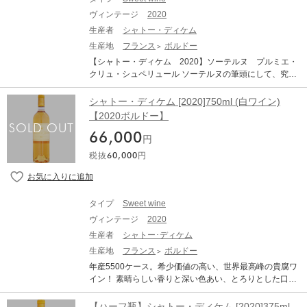
2019 Bonneau is richer and fleshier than the 2018, exhib
の取り組みに貢献しています。 造り手は、シャトー・ラ
爽やかさが見事に調和しています。エキゾチックな果実
iting aromas of ripe stone fruits, papaya and green mang
ヴィンテージ
2020
フィットやデュアール・ミロンなど、超一流ワインを産
のニュアンスとスパイシーな香りが融合し、複雑な味わ
o mingled with beeswax, apricots, candied ginger and m
出する、ドメーヌ・バロン・ド・ロートシルト。 ラフィ
生産者
シャトー・ディケム
いを生み出しています。ほのかな苦味が余韻を長く引き
armalade. Full-bodied, satiny and vibrant, it's a textural, s
ットがこのシャトーを買収してから、ディケムの隣人な
生産地
フランス
ボルドー
伸ばし、長い時間その余韻に浸らせてくれます。今すぐ
ensual wine that I suspect will take on additional cut and
どと言われるほど、一気に品質が高くなりました。有名
でもお楽しみいただけますが、長期間熟成させることも
【シャトー・ディケム 2020】ソーテルヌ プルミエ・
tension as it ages. Published: Aug 12, 2022 VINOUS：9
評論家からも毎年安定して高評価を得ています。力強い
可能な、素晴らしいワインです。 ■2022年ヴィンテージ
クリュ・シュペリュール ソーテルヌの筆頭にして、究極
1 ポイント 91pts Drinking Window 2025 - 2045 From: Bo
アロマと、口に入れると、とろけるようなリッチな甘さ
情報■ 今年もまた、際立ったヴィンテージとなりまし
の貴腐ワイン。濃密で、贅沢なまでの甘美なスタイル。
rdeaux 2019: The Southwold Tasting (Feb 2023) The 20
が口の中に広がります。まるで生クリームを舐めている
た。年初は涼しい天候のため、ブドウの生育が2週間遅れ
地区を見渡す最も標高の高い丘の上に、中世の壮大な城
19 Closiot Bonneau, located just above Coutet and own
シャトー・ディケム [2020]750ml (白ワイン)
かのようなクリーミーな濃厚さもあります。 1990年とい
ました。降水量は少なかったものの、4月までは順調に見
館が建っており、その周辺に広大な地所をもっていま
ed by Jean-Marie Guffens, is conspicuously darker in col
【2020ボルドー】
う良年のソーテルヌ。甘口ワインの理想的なボリューム
えましたが、月初めの朝霜が早熟なテロワールに被害を
す。 1999年よりLVMHが、1855年の格付けで唯一のプル
or than its peers, though not worryingly so. It is well-defin
と酸味のバランスをお愉しみください。
もたらしました。幸いなことに、剪定を遅らせたおかげ
66,000
ミエ・クリュ・スペリウールの筆頭株主となり、2004年
ed aromatically, dried honey commingling with saffron, dr
円
で、最も影響を受けやすい区画ではまだ芽吹きが始まっ
からピエール・リュルトンが管理を一任されています。
ied apricot and marmalade. The palate is well-balanced
税抜
60,000
円
ていませんでした。その後、収穫期まで続く乾燥した晴
毎年シャトー・ディケムのワインになるのはまれなこと
with fine acidity, a bit oaky at the moment, although that
天に恵まれ、ブドウの木は生育の遅れを取り戻すことが
であり、意に沿わない年は収穫したすべてを捨てうるこ
will be absorbed with time. Lightly spiced, fresh and vibr
できました。病害虫管理は順調に進み、チームは損失を
ともあり得るとのこと。 【品種】 セパージュ：セミヨン
ant, there is a sense of vivacity on the finish, yet it needs
最小限に抑えるため、若いブドウの木への灌水に専念す
75%/ソーヴィニヨン・ブラン 25% 【評価】 デキャンタ
more persistence on the aftertaste. Tasted blind at the So
タイプ
Sweet wine
ることができました。白ワイン用ブドウの収穫は早め（8
ー誌：96点 / ジェームス・サックリング：96点
uthwold annual tasting. - By Neal Martin on January 202
月17日）に行われましたが、甘口ワイン用ブドウは、ボ
ヴィンテージ
2020
3
トリティス菌の発生に必要な湿気が訪れるのを待つ必要
生産者
シャトー･ディケム
があったため、収穫時期が遅くなりました。最終的に湿
生産地
フランス
ボルドー
気が到来し、不純物がほとんどない、非常に純粋な状態
年産5500ケース。希少価値の高い、世界最高峰の貴腐ワ
となりました。 ■2019年VTから変わった新パッケージに
イン！ 素晴らしい香りと深い色あい、とろりとした口当
ついて■ サスキアはフォアグラと一緒に飲む甘口ワイン
りは絶品。 ソーテルヌの格付けにおいてただひとつだ
というソーテルヌの既成概念を打破したいと考えた。
け、格付け最高峰のプルミエ・クリュ・シュペリュール
「セレモニーをすべて取り払い、もっとシンプルに、も
【ハーフ瓶】シャトー・ディケム [2020]375ml