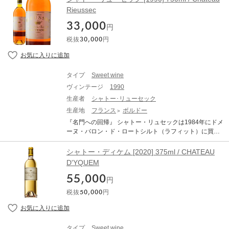
入。バルサックの地で白ワインの生産をスタートさせま
い、球形のコルク栓をセカンドコルクが付いた新リュー
Rieussec
した。 シャトー・クロシオは、バルサック台地の典型的
セック！ ソーテルヌの代表とも言える存在、シャトー・
な土壌である石灰岩に、小石が点在する赤土が広がる、
33,000
ディケムの東側に位置するのがソーテルヌ地区の格付け
円
クロ・ボノーの8ヘクタールを所有します。クリマン、ド
第一級のシャトー・リューセック。所有者が度々変わり
ワジー・ヴェドリーヌ、クーテに囲まれたクロは、ほぼ
税抜
30,000
円
ながらも常に高い評価を得てきましたが、1971年にアル
セミヨンのみが植わる4ヘクタールで、樹齢100年のブド
ベール・ヴェイエール氏がオーナーになり、ワインの品
ウが植えられています。 「バルサック・ブラン クロジ
質が大幅に改善されました。さらに、1984年にはシャト
オ・ボノー」は、セミヨン90%、ソーヴィニヨン・グリ
ー・ラフィット・ロートシルトを擁する、ドメーヌ・バ
5%、ミュスカデル5%。17世紀に「クロ・ボノー」と呼
タイプ
Sweet wine
ロン・ド・ロートシルトがシャトー・リューセックを保
ばれていたシャトーを囲む区画で栽培されるセミヨンを
ヴィンテージ
1990
有。一切の妥協を許さない最高のワイン作りを目指し
使用。数回に分けて収穫をして入念に選果。垂直プレ
て、より厳格な取組みがなされています。 「シャトー・
生産者
シャトー･リューセック
ス、木樽（新樽比率50％）で自然発酵、約１年間熟成。
リューセック」 は、ファルグとソーテルヌの境目に位置
生産地
フランス
ボルドー
美しいテンションを保つためにコンクリートタンクでさ
し、ソーテルヌの中でもトップクラスの場所にありま
らに熟成をさせる。残糖は151g/L。 オレンジやバラ、マ
『名門への回帰』 シャトー・リュセックは1984年にドメ
す。土壌は表土に砂利を含んだ薄い砂質の層と、その下
ンゴーなどエキゾチックフルーツの凝縮した果実のアロ
ーヌ・バロン・ド・ロートシルト（ラフィット）に買収
は粘土で形成されており、シャトー・ディケムの土壌と
マがあり、レモン、完熟した桃、ハチミツといったリッ
されました。当時は68haのブドウ畑を含む110haの土地
よく似た性質で、面積は85haに及びます。栽培されるブ
チな味わいが感じられます。フレッシュな酸が余韻にあ
が所有されていました。リューセックの可能性をよりよ
シャトー・ディケム [2020] 375ml / CHATEAU
ドウの品種はセミヨンとソーヴィニヨン・ブラン、ミュ
るので、非常にバランスのいい甘口です。 Chateau Clos
く表現するために、より綿密な穀物の選別や樽での発酵
D'YQUEM
スカデルの3品種です。2019年ヴィンテージまではこの3
iot Barsac Blanc “Closiot Bonneau” シャトー・クロジオ
など、厳格な措置が取られています。 【回復への道のり
品種がブレンドされていましたが、2020年ヴィンテージ
バルサック・ブラン クロジオ・ボノー 生産地：フランス
55,000
と評価】 新しいセラーが建設され、1989年のヴィンテー
円
以降はセミヨンとソーヴィニヨン・ブランのブレンドで
ボルドー 原産地呼称：AOC. BARSAC ぶどう品種：セミ
ジから樽での熟成期間が延長されました。90 年代には、
造られます。 2022年は、貴腐とコンフィの真髄が息づ
税抜
50,000
円
ヨン90%、ソーヴィニヨン・グリ5%、ミュスカデル5%
より厳格な選別により、偉大なワインの量が大幅に減少
く、豊かで複雑なソーテルヌをもたらしてくれました。
アルコール度数：13.5% 味わい：白ワイン 甘口 ワインア
しました。2000年からは、老朽化し​​たセラーの改修、発
香りは、ドライアプリコットやコンフィの果実の濃厚な
ドヴォケイト：93 ポイント The Wine Advocate RP 93 R
酵セラーの建設、レセプションとプレスルームの技術開
アロマに、アカシアやスイカズラの花の繊細な香りが調
eviewed by: William Kelley Drink Date: 2025 - 2075 The
発も行われ、1985年以来継続的に実施されてきた品質へ
和しています。口に含むと、滑らかさ、濃厚さ、そして
タイプ
Sweet wine