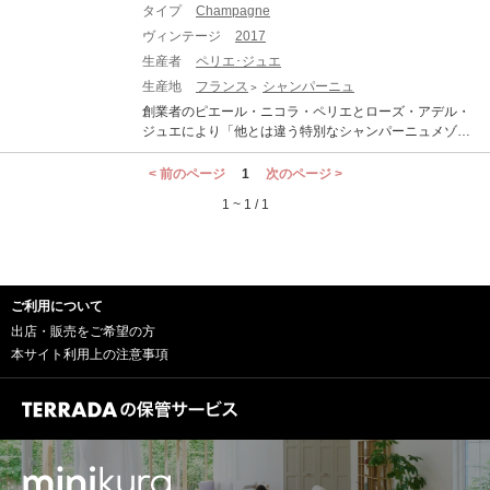
タイプ
Champagne
ヴィンテージ
2017
生産者
ペリエ･ジュエ
生産地
フランス
シャンパーニュ
創業者のピエール・ニコラ・ペリエとローズ・アデル・
ジュエにより「他とは違う特別なシャンパーニュメゾン
を作りたい」という二人の願望から、1811年に設立され
ました。 2020年10月、メゾンの第8代セラーマスターに
< 前のページ
1
次のページ >
セヴリーヌ・フレルソン女史が就任しました。メゾンの
1 ~ 1 / 1
歴史上、初の女性の役職者となり、200年以上続いた伝
統と芸術を未来へ導いています。 ペリエ・ジュエ ベル・
エポックは、1964年に登場したベル・エポックのオリジ
ナルのヴィンテージ・キュヴェです。ボトルには、1902
年にアール・ヌーヴォーの巨匠、エミール・ガレがメゾ
ご利用について
ン・ペリエ・ジュエのために描いた日本の白いアネモネ
が優美に彩られ、世界の至る所ですぐにペリエ・ジュエ
出店・販売をご希望の方
ベル・エポックとわかるデザインです。 ブラン・ド・ブ
本サイト利用上の注意事項
ランは、1993年に収穫されたワインから造られリリース
されました。ペリエ・ジュエは、創業者の厳格な理念に
基づき、完璧に近い状態の年にしかヴィンテージを明記
しません。そのため、ベル・エポックのすべてのヴィン
テージ・キュヴェは希少で、ペリエ・ジュエ ベル・エポ
ック ブラン・ド・ブランはその中でも最も希少価値の高
いものとなっています。