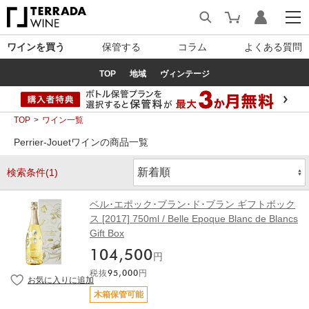
ワインを買う
保管する
コラム
よくある質問
TOP
地域
ヴィンテージ
TOP
ワイン一覧
Perrier-Jouetワインの商品一覧
検索条件(1)
ベル･エポック･ブラン･ド･ブラン ギフトボック
ス [2017] 750ml / Belle Epoque Blanc de Blancs
Gift Box
104,500
円
税抜
95,000
円
木箱保管可能