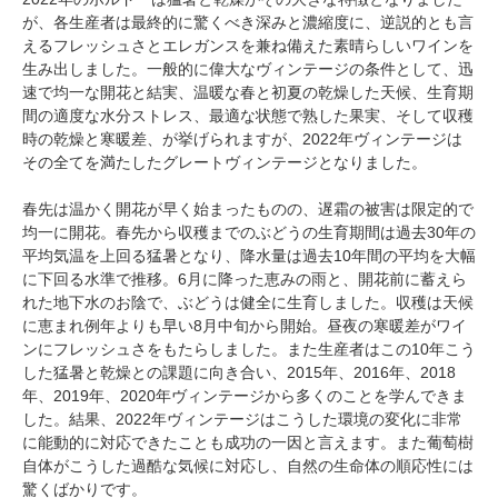
が、各生産者は最終的に驚くべき深みと濃縮度に、逆説的とも言
えるフレッシュさとエレガンスを兼ね備えた素晴らしいワインを
生み出しました。一般的に偉大なヴィンテージの条件として、迅
速で均一な開花と結実、温暖な春と初夏の乾燥した天候、生育期
間の適度な水分ストレス、最適な状態で熟した果実、そして収穫
時の乾燥と寒暖差、が挙げられますが、2022年ヴィンテージは
その全てを満たしたグレートヴィンテージとなりました。
春先は温かく開花が早く始まったものの、遅霜の被害は限定的で
均一に開花。春先から収穫までのぶどうの生育期間は過去30年の
平均気温を上回る猛暑となり、降水量は過去10年間の平均を大幅
に下回る水準で推移。6月に降った恵みの雨と、開花前に蓄えら
れた地下水のお陰で、ぶどうは健全に生育しました。収穫は天候
に恵まれ例年よりも早い8月中旬から開始。昼夜の寒暖差がワイ
ンにフレッシュさをもたらしました。また生産者はこの10年こう
した猛暑と乾燥との課題に向き合い、2015年、2016年、2018
年、2019年、2020年ヴィンテージから多くのことを学んできま
した。結果、2022年ヴィンテージはこうした環境の変化に非常
に能動的に対応できたことも成功の一因と言えます。また葡萄樹
自体がこうした過酷な気候に対応し、自然の生命体の順応性には
驚くばかりです。