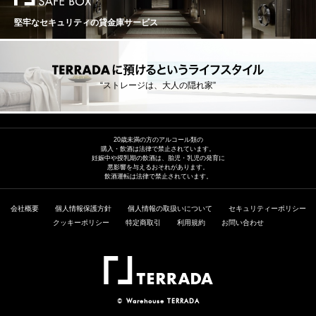
堅牢なセキュリティの貸金庫サービス
“ストレージは、大人の隠れ家”
20歳未満の方のアルコール類の
購入・飲酒は法律で禁止されています。
妊娠中や授乳期の飲酒は、胎児・乳児の発育に
悪影響を与えるおそれがあります。
飲酒運転は法律で禁止されています。
会社概要
個人情報保護方針
個人情報の取扱いについて
セキュリティーポリシー
クッキーポリシー
特定商取引
利用規約
お問い合わせ
©
Warehouse TERRADA