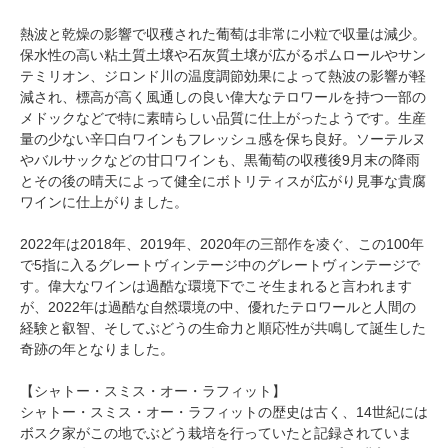
熱波と乾燥の影響で収穫された葡萄は非常に小粒で収量は減少。
保水性の高い粘土質土壌や石灰質土壌が広がるポムロールやサン
テミリオン、ジロンド川の温度調節効果によって熱波の影響が軽
減され、標高が高く風通しの良い偉大なテロワールを持つ一部の
メドックなどで特に素晴らしい品質に仕上がったようです。生産
量の少ない辛口白ワインもフレッシュ感を保ち良好。ソーテルヌ
やバルサックなどの甘口ワインも、黒葡萄の収穫後9月末の降雨
とその後の晴天によって健全にボトリティスが広がり見事な貴腐
ワインに仕上がりました。
2022年は2018年、2019年、2020年の三部作を凌ぐ、この100年
で5指に入るグレートヴィンテージ中のグレートヴィンテージで
す。偉大なワインは過酷な環境下でこそ生まれると言われます
が、2022年は過酷な自然環境の中、優れたテロワールと人間の
経験と叡智、そしてぶどうの生命力と順応性が共鳴して誕生した
奇跡の年となりました。
【シャトー・スミス・オー・ラフィット】
シャトー・スミス・オー・ラフィットの歴史は古く、14世紀には
ボスク家がこの地でぶどう栽培を行っていたと記録されていま