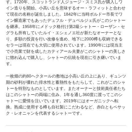
す。1720年、スコットランド人ジョージ・スミス氏が購入しワ
イン造りを開始。小高い丘を意味するオー・ラフィットと合わせ
て現在の名称が誕生しました。1842年に当時ボルドー市長でワ
イン醸造家でもあったデュフル・デュベルジェ氏がこのシャトー
を継承。1958年にメドック格付け第2級シャトー・ローザン・セ
グラも所有していたルイ・エシェノエ社が新たなオーナーとな
り、多額の投資を行い改修を進め、地下に2000樽も収納できる
セラーは現在でも大切に使用されています。1990年には現当主
で小売業で財を成したカティアール夫妻がこのシャトーの美しさ
に惚れ込んで購入し、シャトーの伝統を現在に引き継いでいま
す。
一枚畑の約80ヘクタールの敷地は小高い丘の上にあり、ギュンツ
期の砂利が優れた排水性と蓄熱性をもたらして、これがこのシャ
トーを特別なものとしています。またオーナーと技術責任者たち
はこのシャトーの両端に住み、1年を通し360度に渡ってこのシ
ャトーに愛情を注いでいます。2019年にはオーガニックへ転
換。熟成に使用する樽も自社製にこだわるなど、赤白ともペサッ
ク・レオニャンを代表するシャトーです。