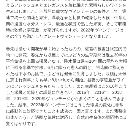
えるフレッシュさとエレガンスを兼ね備えた素晴らしいワインを
生み出しました。一般的に偉大なヴィンテージの条件として、迅
速で均一な開花と結実、温暖な春と初夏の乾燥した天候、生育期
間の適度な水分ストレス、最適な状態で熟した果実、そして収穫
時の乾燥と寒暖差、が挙げられますが、2022年ヴィンテージは
その全てを満たしたグレートヴィンテージとなりました。
春先は温かく開花が早く始まったものの、遅霜の被害は限定的で
均一に開花。春先から収穫までのぶどうの生育期間は過去30年の
平均気温を上回る猛暑となり、降水量は過去10年間の平均を大幅
に下回る水準で推移。6月に降った恵みの雨と、開花前に蓄えら
れた地下水のお陰で、ぶどうは健全に生育しました。収穫は天候
に恵まれ例年よりも早い8月中旬から開始。昼夜の寒暖差がワイ
ンにフレッシュさをもたらしました。また生産者はこの10年こう
した猛暑と乾燥との課題に向き合い、2015年、2016年、2018
年、2019年、2020年ヴィンテージから多くのことを学んできま
した。結果、2022年ヴィンテージはこうした環境の変化に非常
に能動的に対応できたことも成功の一因と言えます。また葡萄樹
自体がこうした過酷な気候に対応し、自然の生命体の順応性には
驚くばかりです。