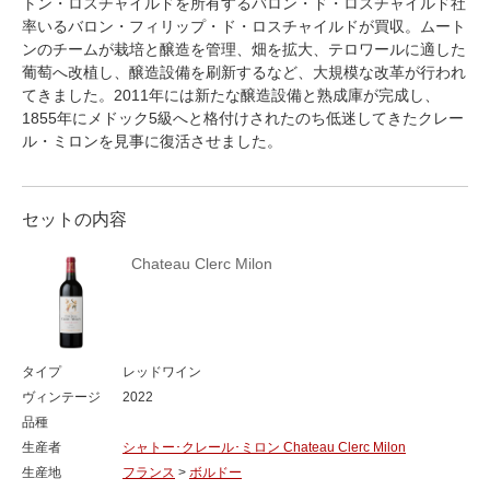
トン・ロスチャイルドを所有するバロン・ド・ロスチャイルド社
率いるバロン・フィリップ・ド・ロスチャイルドが買収。ムート
ンのチームが栽培と醸造を管理、畑を拡大、テロワールに適した
葡萄へ改植し、醸造設備を刷新するなど、大規模な改革が行われ
てきました。2011年には新たな醸造設備と熟成庫が完成し、
1855年にメドック5級へと格付けされたのち低迷してきたクレー
ル・ミロンを見事に復活させました。
セットの内容
Chateau Clerc Milon
タイプ
レッドワイン
ヴィンテージ
2022
品種
生産者
シャトー･クレール･ミロン Chateau Clerc Milon
生産地
フランス
>
ボルドー