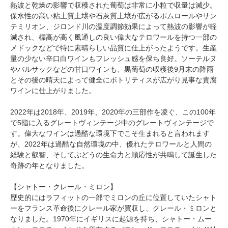
熱波と乾燥の影響で収穫された葡萄は非常に小粒で収量は減少。
保水性の高い粘土質土壌や石灰質土壌が広がるポムロールやサン
テミリオン、ジロンド川の温度調節効果によって熱波の影響が軽
減され、標高が高く風通しの良い偉大なテロワールを持つ一部の
メドックなどで特に素晴らしい品質に仕上がったようです。生産
量の少ない辛口白ワインもフレッシュ感を保ち良好。ソーテルヌ
やバルサックなどの甘口ワインも、黒葡萄の収穫後9月末の降雨
とその後の晴天によって健全にボトリティスが広がり見事な貴腐
ワインに仕上がりました。
2022年は2018年、2019年、2020年の三部作を凌ぐ、この100年
で5指に入るグレートヴィンテージ中のグレートヴィンテージで
す。偉大なワインは過酷な環境下でこそ生まれると言われます
が、2022年は過酷な自然環境の中、優れたテロワールと人間の
経験と叡智、そしてぶどうの生命力と順応性が共鳴して誕生した
奇跡の年となりました。
【シャトー・クレール・ミロン】
歴史的にはラフィットの一部でミロンの丘に位置していたシャト
ーをフランス革命後にクレール家が買収し、クレール・ミロンと
なりました。1970年にイギリスに起源を持ち、シャトー・ムー