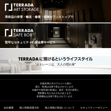
美術品の保管・輸送・修復・保険を
ワンストップで
堅牢なセキュリティの貸金庫サービス
“ストレージは、大人の隠れ家”
20歳未満の方のアルコール類の
購入・飲酒は法律で禁止されています。
妊娠中や授乳期の飲酒は、胎児・乳児の発育に
悪影響を与えるおそれがあります。
飲酒運転は法律で禁止されています。
会社概要
個人情報保護方針
個人情報の取扱いについて
セキュリティーポリシー