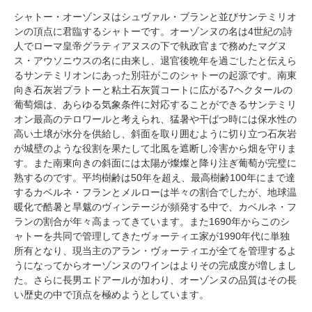
シャトー・オーゾンヌはシュヴァル・ブランと並びサンテミリオ
ンの頂点に君臨するシャトーです。オーゾンヌの名は4世紀の詩
人でローマ皇帝グラティアヌスの下で執政官まで務めたマグヌ
ス・アウソニウスの名に由来し、退官後晩年を過ごしたと伝えら
るサンテミリオンにあった別荘がこのシャトーの起源です。南東
向き石灰岩プラトーと粘土石灰質コートに広がる7ヘクタールの
葡萄畑は、あらゆる気象条件に対応することができるサンテミリ
オン最高のテロワールと考えられ、猛暑や干ばつ時には保水性の
高い土壌が水分を供給し、斜面を取り囲むように切り立つ石灰岩
が城壁のような役割を果たして北風を遮断し冷害から畑を守りま
す。また南東向きの斜面には太陽が燦燦と降り注ぎ葡萄が完璧に
熟するのです。平均樹齢は50年を超え、最高樹齢100年にまで達
するカベルネ・フランとメルローは半々の割合でしたが、地球温
暖化で酷暑と旱魃のヴィンテージが頻発する中で、カベルネ・フ
ランの割合が年々高まってきています。また1690年からこのシ
ャトーを共同で管理してきたヴォーティエ家が1990年代に単独
所有となり、現当主のアラン・ヴォーティエが全てを管理するよ
うになってからオーゾンヌのワインはよりその完成度が増しまし
た。さらに長男エドアールが加わり、オーゾンヌの品質はその長
い歴史の中で頂点を極めようとしています。