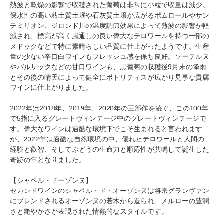
熱波と乾燥の影響で収穫された葡萄は非常に小粒で収量は減少。
保水性の高い粘土質土壌や石灰質土壌が広がるポムロールやサン
テミリオン、ジロンド川の温度調節効果によって熱波の影響が軽
減され、標高が高く風通しの良い偉大なテロワールを持つ一部の
メドックなどで特に素晴らしい品質に仕上がったようです。生産
量の少ない辛口白ワインもフレッシュ感を保ち良好。ソーテルヌ
やバルサックなどの甘口ワインも、黒葡萄の収穫後9月末の降雨
とその後の晴天によって健全にボトリティスが広がり見事な貴腐
ワインに仕上がりました。
2022年は2018年、2019年、2020年の三部作を凌ぐ、この100年
で5指に入るグレートヴィンテージ中のグレートヴィンテージで
す。偉大なワインは過酷な環境下でこそ生まれると言われます
が、2022年は過酷な自然環境の中、優れたテロワールと人間の
経験と叡智、そしてぶどうの生命力と順応性が共鳴して誕生した
奇跡の年となりました。
【シャペル・ドーゾンヌ】
セカンドワインのシャペル・ド・オーゾンヌは将来グランヴァン
にブレンドされるオーゾンヌの若木から造られ、メルローの豊潤
さと艶やかさが表現された情熱的なスタイルです。