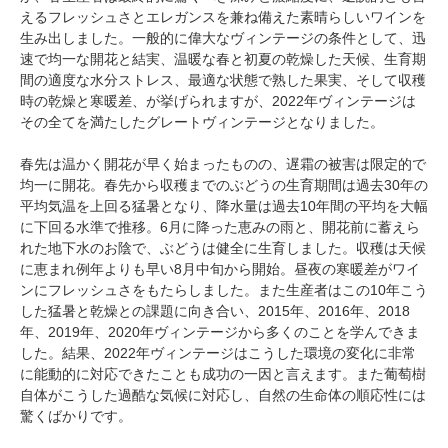
えるフレッシュさとエレガンスを兼ね備えた素晴らしいワインを
生み出しました。一般的に偉大なヴィンテージの条件として、迅
速で均一な開花と結実、温暖な春と初夏の乾燥した天候、生育期
間の適度な水分ストレス、最適な状態で熟した果実、そして収穫
時の乾燥と寒暖差、が挙げられますが、2022年ヴィンテージは
その全てを満たしたグレートヴィンテージとなりました。
春先は温かく開花が早く始まったものの、遅霜の被害は限定的で
均一に開花。春先から収穫までのぶどうの生育期間は過去30年の
平均気温を上回る猛暑となり、降水量は過去10年間の平均を大幅
に下回る水準で推移。6月に降った恵みの雨と、開花前に蓄えら
れた地下水のお陰で、ぶどうは健全に生育しました。収穫は天候
に恵まれ例年よりも早い8月中旬から開始。昼夜の寒暖差がワイ
ンにフレッシュさをもたらしました。また生産者はこの10年こう
した猛暑と乾燥との課題に向き合い、2015年、2016年、2018
年、2019年、2020年ヴィンテージから多くのことを学んできま
した。結果、2022年ヴィンテージはこうした環境の変化に非常
に能動的に対応できたことも成功の一因と言えます。また葡萄樹
自体がこうした過酷な気候に対応し、自然の生命体の順応性には
驚くばかりです。