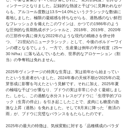
ィンテージとなりました。記録的な熱波と干ばつに見舞われなが
らも、アルコール度数は13.5〜14.0%というクラシックな数値に
着地しました。極限の凝縮感を持ちながらも、過熟感のない鮮烈
なフレッシュさを備えたこのワインは、かつての1986年のよう
な圧倒的な長期熟成ポテンシャルと、2018年、2019年、2020年
の三部作や真に偉大な2022年のような現代の精緻さを併せ持
つ、「21世紀のニュークラシック」として、今後のボルドーワイ
ンの礎となるでしょう。一方で、生産量は例年の半分程度（25〜
30 hl/ha）に落ち込んでいるため、世界的なアロケーション（割
当）の争奪戦は免れません。
2025年ヴィンテージの特異な生育は、実は前年から始まってい
たという生産者がいました。2024年春の天候不順が2025年の花
芽形成に影響を与えたという見解です。それに加え、2025年夏
の極端な干ばつが重なり、ブドウの実は非常に小さく凝縮しまし
た。しかし、この過酷な水分ストレスがブドウに「生理学的ブロ
ック（生育の停止)」を引き起こしたことで、皮肉にも糖度の急
激な上昇（過熟）を免れました。そして8月末に降った「救済の
雨」が、ブドウに完璧なバランスをもたらしたのです。
2025年の最大の特徴は、気候変動に対する「品種構成のパラダ