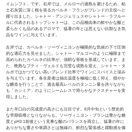
イムシフト」です。右岸では、メルローの過熟を避けるため、粘
土石灰質に深く根を張るカベルネ・フランがブレンドの主役へと
躍り出ました。シャトー・アンジェリュスやシャトー・ラフルー
ルに代表されるトップシャトーは、この品種由来の鮮やかな酸と
柔らかくも品のあるアロマで、猛暑の年とは思えない比類なき気
品をワインに与えています。
左岸では、カベルネ・ソーヴィニヨンが極限的な気候の下で圧倒
的な適応力を見せました。シャトー・マルゴーのように極限まで
高められたカベルネの比率が、強靭な骨格を形成しています。ま
た、晩熟なプティ・ヴェルドも完璧な成熟を迎え、シャトー・タ
ルボではかつてない高いブレンド比率でワインにスパイスと深み
を与えています。各生産者は抽出温度を極端に低く抑え、穏やか
な醸造を行うことで、過去最高レベルのタンニン量を誇りながら
も「カシミア」のようにシームレスで滑らかなテクスチャーを実
現しました。
また辛口白の完成度の高さにも注目です。8月中旬という歴史的
な早期収穫となりながらも、ソーヴィニヨン・ブランは豊かな糖
度とpH3.1前後という見事な酸のバランスを両立し、猛暑の年に
ありがちな重さや単調さとは無縁の、鮮烈な緊張感と躍動感を備