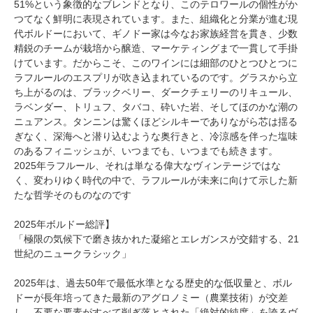
51%という象徴的なブレンドとなり、このテロワールの個性がか
つてなく鮮明に表現されています。また、組織化と分業が進む現
代ボルドーにおいて、ギノドー家は今なお家族経営を貫き、少数
精鋭のチームが栽培から醸造、マーケティングまで一貫して手掛
けています。だからこそ、このワインには細部のひとつひとつに
ラフルールのエスプリが吹き込まれているのです。グラスから立
ち上がるのは、ブラックベリー、ダークチェリーのリキュール、
ラベンダー、トリュフ、タバコ、砕いた岩、そしてほのかな潮の
ニュアンス。タンニンは驚くほどシルキーでありながら芯は揺る
ぎなく、深海へと潜り込むような奥行きと、冷涼感を伴った塩味
のあるフィニッシュが、いつまでも、いつまでも続きます。
2025年ラフルール、それは単なる偉大なヴィンテージではな
く、変わりゆく時代の中で、ラフルールが未来に向けて示した新
たな哲学そのものなのです
2025年ボルドー総評】
「極限の気候下で磨き抜かれた凝縮とエレガンスが交錯する、21
世紀のニュークラシック」
2025年は、過去50年で最低水準となる歴史的な低収量と、ボル
ドーが長年培ってきた最新のアグロノミー（農業技術）が交差
し、不要な要素がすべて削ぎ落とされた「絶対的純度」を誇るヴ