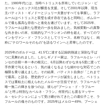
た。1980年代には、当時ペトリュスを所有していたジャン・ピ
エール・ムエックス社が醸造を支援。そして2001年以降、現当
主バティスト・ギノドーとジュリー夫妻がすべてを掌握し、ラフ
ルールはペトリュスと双璧を成す存在であると同時に、ポムロー
ルで最も孤高な存在へと進化を遂げています。そして2025年、
ラフルールは新たな歴史の一歩を刻みました。気候変動への真摯
な向き合いの末、伝統的なアペラシオンの枠を超え、すべてのワ
インをヴァン・ド・フランスとしてリリース。名称ではなく、純
粋に“テロワールそのもの”を語るワインへと昇華したのです。
2025年のボルドーは、41.5℃に達する記録的熱波と深刻な干ば
つに見舞われました。しかしギノドー家は、ラフルールとレ・パ
ンセの古樹一本一本の根元に、6月以降わずかな水を5度に渡って
手作業で与えるという、気の遠くなるような細やかな対応でこの
極限を乗り越えました。その結果、バティスト自身が「これまで
で最高」と語る、歴史的ヴィンテージが誕生しました。ペトリュ
スでは重粘土に植えられたメルローが主役ですが、ラフルールで
唯一無二の輝きを放つのは、彼らが“ブーシェ・ド・ラフルー
ル”と呼ぶ特別なカベルネ・フラン。何世代にも渡るマッサー
ル・セレクションによって受け継がれてきたこの遺伝子こそ、ラ
フルールの魂そのものです。2025年はメルロー49%、ブーシェ