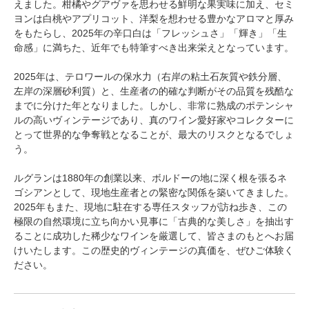
えました。柑橘やグアヴァを思わせる鮮明な果実味に加え、セミ
ヨンは白桃やアプリコット、洋梨を想わせる豊かなアロマと厚み
をもたらし、2025年の辛口白は「フレッシュさ」「輝き」「生
命感」に満ちた、近年でも特筆すべき出来栄えとなっています。
2025年は、テロワールの保水力（右岸の粘土石灰質や鉄分層、
左岸の深層砂利質）と、生産者の的確な判断がその品質を残酷な
までに分けた年となりました。しかし、非常に熟成のポテンシャ
ルの高いヴィンテージであり、真のワイン愛好家やコレクターに
とって世界的な争奪戦となることが、最大のリスクとなるでしょ
う。
ルグランは1880年の創業以来、ボルドーの地に深く根を張るネ
ゴシアンとして、現地生産者との緊密な関係を築いてきました。
2025年もまた、現地に駐在する専任スタッフが訪ね歩き、この
極限の自然環境に立ち向かい見事に「古典的な美しさ」を抽出す
ることに成功した稀少なワインを厳選して、皆さまのもとへお届
けいたします。この歴史的ヴィンテージの真価を、ぜひご体験く
ださい。