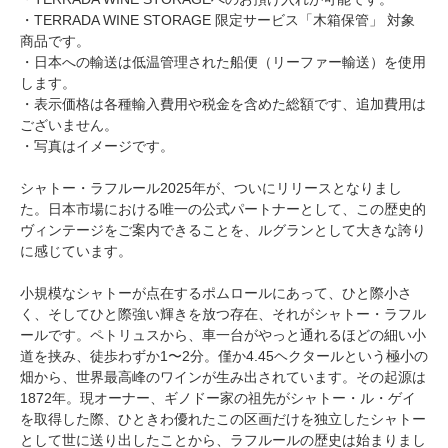
・TERRADA WINE STORAGE 限定サービス「木箱保管」 対象
商品です。
・日本への輸送は低温管理された船便（リーファー輸送）を使用
します。
・表示価格は各種輸入費用や税金を含めた総額です、追加費用は
ございません。
・写真はイメージです。
シャトー・ラフルール2025年が、ついにリリースとなりまし
た。日本市場における唯一の公式パートナーとして、この歴史的
ヴィンテージをご案内できることを、ルグランとして大きな誇り
に感じています。
小規模なシャトーが点在するポムロールにあって、ひと際小さ
く、そしてひと際強い輝きを放つ存在、それがシャトー・ラフル
ールです。ペトリュスから、車一台がやっと通れるほどの細い小
道を挟み、徒歩わずか1〜2分。僅か4.45ヘクタールという極小の
畑から、世界最高峰のワインが生み出されています。その起源は
1872年。現オーナー、ギノドー家の祖先がシャトー・ル・ゲイ
を取得した際、ひときわ優れたこの区画だけを独立したシャトー
として世に送り出したことから、ラフルールの歴史は始まりまし