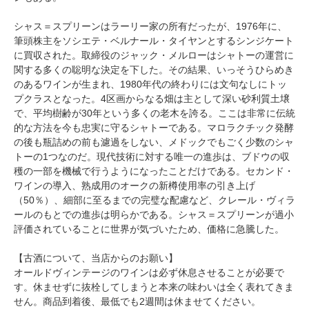
シャス＝スプリーンはラーリー家の所有だったが、1976年に、
筆頭株主をソシエテ・ベルナール・タイヤンとするシンジケート
に買収された。取締役のジャック・メルローはシャトーの運営に
関する多くの聡明な決定を下した。その結果、いっそうひらめき
のあるワインが生まれ、1980年代の終わりには文句なしにトッ
プクラスとなった。4区画からなる畑は主として深い砂利質土壌
で、平均樹齢が30年という多くの老木を誇る。ここは非常に伝統
的な方法を今も忠実に守るシャトーである。マロラクチック発酵
の後も瓶詰めの前も濾過をしない、メドックでもごく少数のシャ
トーの1つなのだ。現代技術に対する唯一の進歩は、ブドウの収
穫の一部を機械で行うようになったことだけである。セカンド・
ワインの導入、熟成用のオークの新樽使用率の引き上げ
（50％）、細部に至るまでの完璧な配慮など、クレール・ヴィラ
ールのもとでの進歩は明らかである。シャス＝スプリーンが過小
評価されていることに世界が気づいたため、価格に急騰した。
【古酒について、当店からのお願い】
オールドヴィンテージのワインは必ず休息させることが必要で
す。休ませずに抜栓してしまうと本来の味わいは全く表れてきま
せん。商品到着後、最低でも2週間は休ませてください。