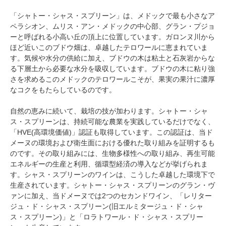
「シャトー・シャス・スプリーン」は、メドックで最も小さなア
ペラシオン、ムリス・アン・メドックの中心部、グラン・プジョ
ーと呼ばれる小高い丘の頂上に位置しています。ガロンヌ川から
ほど近いこのブドウ畑は、卓越したテロワールに恵まれていま
す。気候や水分の供給に加え、ブドウの木は粘土と石灰岩からな
る下層土から必要な水分を吸収しています。ブドウの木に粘り強
さを求めるこのメドックのテロワールこそが、果実の果汁に濃厚
なコクをもたらしているのです。
自然の恵みに続いて、栽培の技が加わります。シャトー・シャ
ス・スプリーンは、持続可能な農業を実践しているだけでなく、
「HVE(高環境価値)」認証も取得しています。この認証は、当ド
メーヌの環境および衛生面における優れた取り組みを証明するも
のです。その取り組みには、生物多様性への取り組み、再生可能
エネルギーの生産と利用、循環型経済の導入などが挙げられま
す。シャス・スプリーンのワインは、こうした卓越した環境下で
生産されています。シャトー・シャス・スプリーンのグラン・ヴ
ァンに加え、当ドメーヌでは2つのセカンドワイン、「レリター
ジュ・ド・シャス・スプリーン(旧エルミタージュ・ド・シャ
ス・スプリーン)」と「ロラトワール・ド・シャス・スプリー