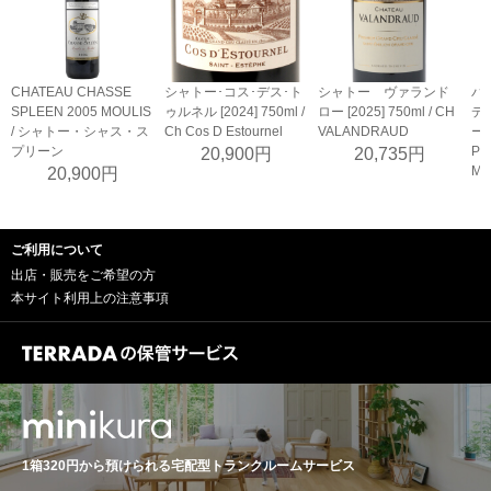
CHATEAU CHASSE
シャトー･コス･デス･ト
シャトー ヴァランド
パ
SPLEEN 2005 MOULIS
ゥルネル [2024] 750ml /
ロー [2025] 750ml / CH
デ
/ シャトー・シャス・ス
Ch Cos D Estournel
VALANDRAUD
ー [
プリーン
Pa
20,900円
20,735円
Ma
20,900円
ご利用について
出店・販売をご希望の方
本サイト利用上の注意事項
1箱320円から預けられる
宅配型トランクルームサービス