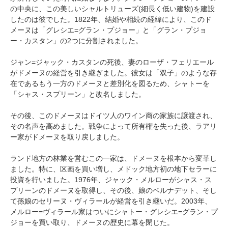
の中央に、この美しいシャルトリューズ(細長く低い建物)を建設
したのは彼でした。1822年、結婚や相続の経緯により、このド
メーヌは「グレシエ=グラン・プジョー」と「グラン・プジョ
ー・カスタン」の2つに分割されました。
ジャン=ジャック・カスタンの死後、妻のローザ・フェリエール
がドメーヌの経営を引き継ぎました。彼女は「双子」のような存
在であるもう一方のドメーヌと差別化を図るため、シャトーを
「シャス・スプリーン」と改名しました。
その後、このドメーヌはドイツ人のワイン商の家族に譲渡され、
その名声を高めました。戦争によって所有権を失った後、ラアリ
ー家がドメーヌを取り戻しました。
ランド地方の林業を営むこの一家は、ドメーヌを根本から変革し
ました。特に、区画を買い増し、メドック地方初の地下セラーに
投資を行いました。1976年、ジャック・メルローがシャス・ス
プリーンのドメーヌを取得し、その後、娘のベルナデット、そし
て孫娘のセリーヌ・ヴィラールが経営を引き継いだ。2003年、
メルロー=ヴィラール家はついにシャトー・グレシエ=グラン・プ
ジョーを買い取り、ドメーヌの歴史に幕を閉じた。