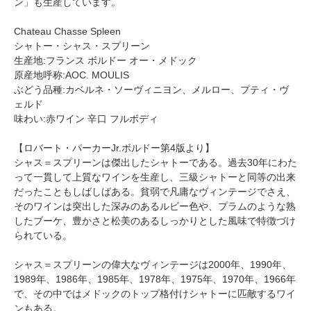
ン」も生産しています。
Chateau Chasse Spleen
シャトー・シャス・スプリーン
生産地:フランス ボルドー オー・メドック
原産地呼称:AOC. MOULIS
ぶどう品種:カベルネ・ソーヴィニヨン、メルロー、プティ・ヴ
ェルド
味わい:赤ワイン 辛口 フルボディ
【ロバート・パーカーJr.ボルドー第4版より】
シャス＝スプリーンは傑出したシャトーである。過去30年にわた
って一貫して上質なワインを生産し、三級シャトーと同等の出来
だったこともしばしばある。貧弱で凡庸なヴィンテージでさえ、
そのワインは突出した深みのあるルビー色や、プラムのような熟
したブーケ、豊かさと松美のあるしっかりとした風味で特徴づけ
られている。
シャス＝スプリーンの偉大なヴィンテージは2000年、1990年、
1989年、1986年、1985年、1978年、1975年、1970年、1966年
で、その中ではメドックのトップ格付けシャトーに匹敵するワイ
ンもある。