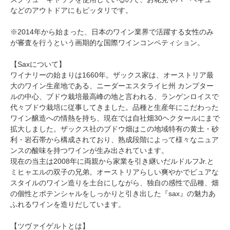
などのアウトドアにもピッタリです。
※2014年から始まった、日本のワイン業界で活躍する女性のみ
が審査を行うという画期的な国際ワインコンペティション。
【Saxについて】
ワイナリーの始まりは1660年。ザックス家は、オーストリア最
大のワイン生産地である、ニーダーエスタライヒ州 カンプター
ルの中心、ブドウ栽培最高峰の地と言われる、ランゲンロイスで
代々ブドウ栽培に従事してきました。品種と生産年にこだわった
ワイン醸造への情熱を持ち、現在では自社畑30ヘクタールにまで
拡大しました。ザックス社のブドウ畑はこの地域特有の黄土・砂
利・岩石帯から構成されており、熟成段階によって様々なニュア
ンスの酸味を持つワインが生み出されています。
現在の当主は2008年に両親から家業を引き継いだルドルフJr.と
ミヒャエルの双子の兄弟。オーストリアらしい爽やかでピュアな
スタイルのワイン造りを土台にしながら、独自の感性で品種、畑
の個性とポテンシャルをしっかりと引き出した『sax』の魅力あ
ふれるワインを造りだしています。
【ツヴァイゲルトとは】