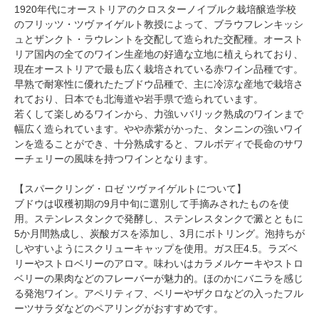
1920年代にオーストリアのクロスターノイブルク栽培醸造学校
のフリッツ・ツヴァイゲルト教授によって、ブラウフレンキッシ
ュとザンクト・ラウレントを交配して造られた交配種。オースト
リア国内の全てのワイン生産地の好適な立地に植えられており、
現在オーストリアで最も広く栽培されている赤ワイン品種です。
早熟で耐寒性に優れたたブドウ品種で、主に冷涼な産地で栽培さ
れており、日本でも北海道や岩手県で造られています。
若くして楽しめるワインから、力強いバリック熟成のワインまで
幅広く造られています。やや赤紫がかった、タンニンの強いワイ
ンを造ることができ、十分熟成すると、フルボディで長命のサワ
ーチェリーの風味を持つワインとなります。
【スパークリング・ロゼ ツヴァイゲルトについて】
ブドウは収穫初期の9月中旬に選別して手摘みされたものを使
用。ステンレスタンクで発酵し、ステンレスタンクで澱とともに
5か月間熟成し、炭酸ガスを添加し、3月にボトリング。泡持ちが
しやすいようにスクリューキャップを使用。ガス圧4.5。ラズベ
リーやストロベリーのアロマ。味わいはカラメルケーキやストロ
ベリーの果肉などのフレーバーが魅力的。ほのかにバニラを感じ
る発泡ワイン。アペリティフ、ベリーやザクロなどの入ったフル
ーツサラダなどのペアリングがおすすめです。