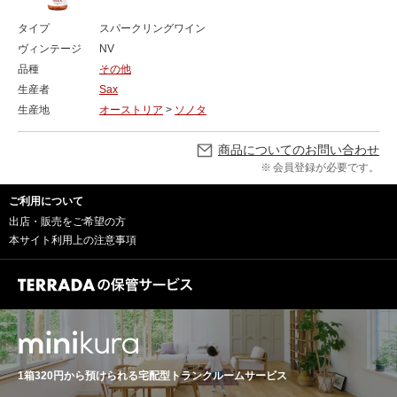
タイプ
スパークリングワイン
ヴィンテージ
NV
品種
その他
生産者
Sax
生産地
オーストリア
>
ソノタ
商品についてのお問い合わせ
会員登録が必要です。
ご利用について
出店・販売をご希望の方
本サイト利用上の注意事項
1箱320円から預けられる
宅配型トランクルームサービス