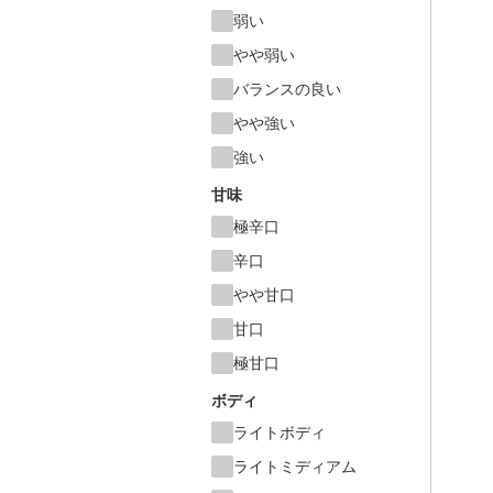
弱い
やや弱い
バランスの良い
やや強い
強い
甘味
極辛口
辛口
やや甘口
甘口
極甘口
ボディ
ライトボディ
ライトミディアム