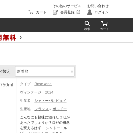
その他のサービス
お問い合わせ
カート
会員登録
ログイン
べ替え
タイプ
Rose wine
50ml
ヴィンテージ
2024
生産者
シャトー･ル･ピュイ
生産地
フランス
ボルドー
こんなにも旨味に溢れたロゼが
あったでしょうか？ロゼの概念
を変えるはず！ シャトー・ル・