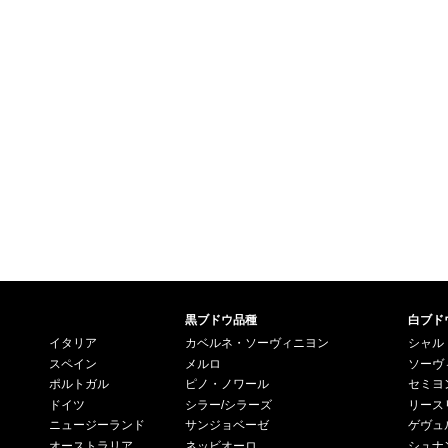
黒ブドウ品種
白ブド
イタリア
カベルネ・ソーヴィニヨン
シャル
スペイン
メルロ
ソーヴ
ポルトガル
ピノ・ノワール
セミヨ
ドイツ
シラー/シラーズ
リース
ニュージーランド
サンジョベーゼ
ゲヴュ
オーストラリア
ネッビオーロ
シュナ