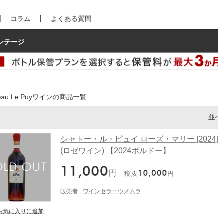
コラム
よくある質問
ンテージ
teau Le Puyワインの商品一覧
並
シャトー・ル・ピュイ ローズ・マリー [2024]7
(ロゼワイン) 【2024ボルドー】
11,000
円
10,000
税抜
円
販売者
ワインセラーウメムラ