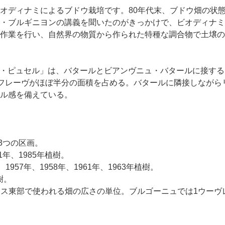
オディナミによるブドウ栽培です。80年代末、ブドウ畑の状
・ブルギニヨンの講義を聞いたのがきっかけで、ビオディナミ
作業を行い、自然界の物質から作られた特種な調合物で土壌の
r レ・ピュセル」は、バタールとビアンヴニュ・バタールに接す
うちルフレーヴがほぼ半分の面積を占める。バタールに隣接しなが
ル感を備えている。
の3つの区画。
981年、1985年植樹。
4年、1957年、1958年、1961年、1963年植樹。
植樹。
ランス東部で使われる畑の広さの単位。ブルゴーニュでは1ウーヴレ