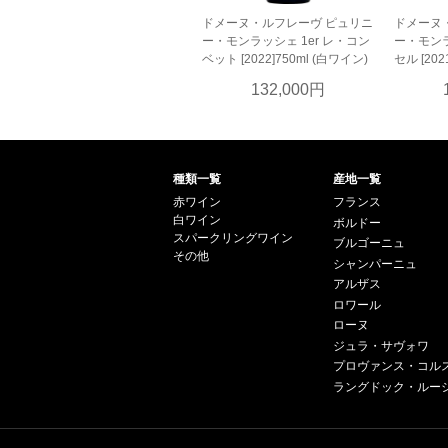
ドメーヌ・ルフレーヴ ピュリニ
ドメーヌ
ー・モンラッシェ 1er レ・コン
ー・モンラ
ベット [2022]750ml (白ワイン)
セル [202
132,000円
種類一覧
産地一覧
赤ワイン
フランス
白ワイン
ボルドー
スパークリングワイン
ブルゴーニュ
その他
シャンパーニュ
アルザス
ロワール
ローヌ
ジュラ・サヴォワ
プロヴァンス・コル
ラングドック・ルー