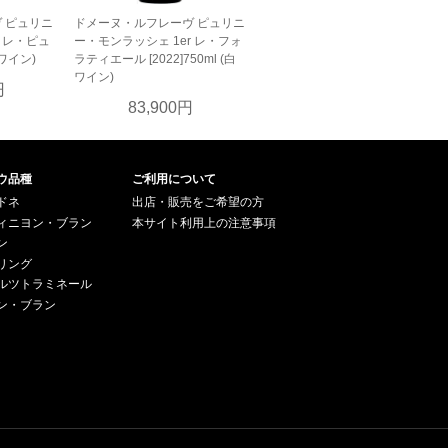
 ピュリニ
ドメーヌ・ルフレーヴ ピュリニ
r レ・ピュ
ー・モンラッシェ 1er レ・フォ
白ワイン)
ラティエール [2022]750ml (白
ワイン)
円
83,900円
ウ品種
ご利用について
ドネ
出店・販売をご希望の方
ィニヨン・ブラン
本サイト利用上の注意事項
ン
リング
ルツトラミネール
ン・ブラン