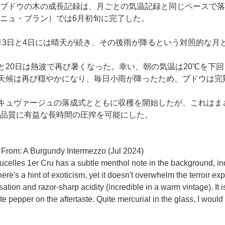
ブドウの木の成長記録は、月ごとの気温記録と同じペースで落
ニュ・ブラン）では6月初旬に完了した。
6月3日と4日には晴天が続き、その後雨が降るという対照的な月
と20日は熱波で再び暑くなった。幸い、朝の気温は20℃を下回
、天候は再び穏やかになり、毎日小雨が降ったため、ブドウは完
いキュヴァージュの落成式とともに収穫を開始したが、これは
品質に有益な長時間の圧搾を可能にした。
From: A Burgundy Intermezzo (Jul 2024)
elles 1er Cru has a subtle menthol note in the background, ind
e's a hint of exoticism, yet it doesn't overwhelm the terroir exp
tion and razor-sharp acidity (incredible in a warm vintage). It 
e pepper on the aftertaste. Quite mercurial in the glass, I would g