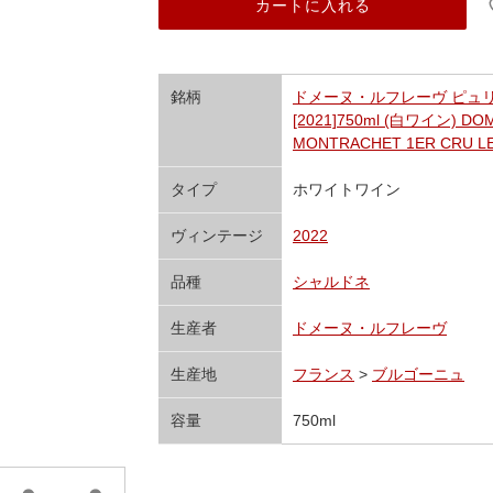
カートに入れる
銘柄
ドメーヌ・ルフレーヴ ピュリ
[2021]750ml (白ワイン) DOM
MONTRACHET 1ER CRU L
タイプ
ホワイトワイン
ヴィンテージ
2022
品種
シャルドネ
生産者
ドメーヌ・ルフレーヴ
生産地
フランス
>
ブルゴーニュ
容量
750ml