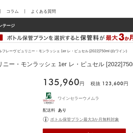
コラム
よくある質問
ンテージ
フレーヴ ピュリニー・モンラッシェ 1er レ・ピュセル [2022]750ml (白ワイン)
・モンラッシェ 1er レ・ピュセル [2022]750m
135,960
円
税抜
123,600
円
ワインセラーウメムラ
配送料
あり
ボトル保管プラン最大3か月無料対象