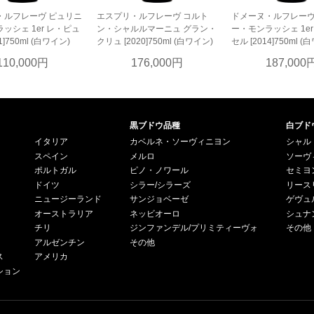
・ルフレーヴ ピュリニ
エスプリ・ルフレーヴ コルト
ドメーヌ・ルフレーヴ
ッシェ 1er レ・ピュ
ン・シャルルマーニュ グラン・
ー・モンラッシェ 1e
1]750ml (白ワイン)
クリュ [2020]750ml (白ワイン)
セル [2014]750ml (
110,000円
176,000円
187,000
黒ブドウ品種
白ブド
イタリア
カベルネ・ソーヴィニヨン
シャル
スペイン
メルロ
ソーヴ
ポルトガル
ピノ・ノワール
セミヨ
ドイツ
シラー/シラーズ
リース
ニュージーランド
サンジョベーゼ
ゲヴュ
オーストラリア
ネッビオーロ
シュナ
チリ
ジンファンデル/プリミティーヴォ
その他
アルゼンチン
その他
ス
アメリカ
ション