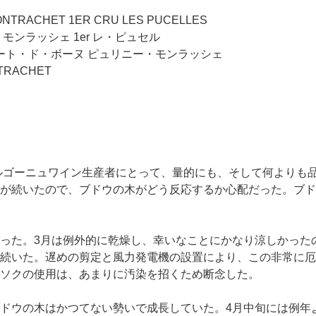
ONTRACHET 1ER CRU LES PUCELLES
ンラッシェ 1er レ・ピュセル
ート・ド・ボーヌ ピュリニー・モンラッシェ
TRACHET
ブルゴーニュワイン生産者にとって、量的にも、そして何よりも
が続いたので、ブドウの木がどう反応するか心配だった。ブド
った。3月は例外的に乾燥し、幸いなことにかなり涼しかった
続いた。遅めの剪定と風力発電機の設置により、この非常に厄
ソクの使用は、あまりに汚染を招くため断念した。
ドウの木はかつてない勢いで成長していた。4月中旬には例年