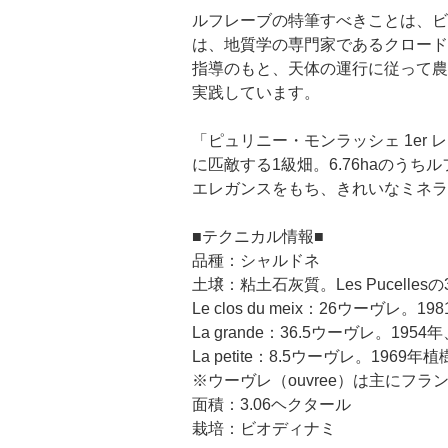
ルフレーブの特筆すべきことは、ビ
は、地質学の専門家であるクロード
指導のもと、天体の運行に従って農
実践しています。
「ピュリニー・モンラッシェ 1e
に匹敵する1級畑。6.76haの
エレガンスをもち、きれいなミネラ
■テクニカル情報■
品種：シャルドネ
土壌：粘土石灰質。Les Pucelles
Le clos du meix：26ウーヴレ。1
La grande：36.5ウーヴレ。195
La petite：8.5ウーヴレ。1969年
※ウーヴレ（ouvree）は主にフ
面積：3.06ヘクタール
栽培：ビオディナミ