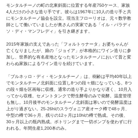
モンタルチーノの町の北東斜面に位置する年産750ケース、家族
4人だけの小さな造り手です。彼らは1967年に10人の造り手と共
にモンタルチーノ協会を設立。現当主フローリオは、元々数学教
師として働いていましたが奥さんの実家である「イル・パラディ
ソ・ディ・マンフレディ」を引き継ぎます。
2015年家族の支えであった「フォルトゥナータ」お婆ちゃんが
亡くなりましたが、娘の「ジョイア」が本格的にワイン造りに参
加し、世界的な有名産地となったモンタルチーノにおいて昔と変
わらぬ家族によるワイン造りを続けています。
「ブルネッロ・ディ・モンタルチーノ」は、樹齢は平均40年以上
でモンタルチーノ北斜面に位置し8つの段々畑になっている。8つ
の段々畑を区画毎に収穫。通常の造り手よりかなり遅く、10月入
ってから収穫。セメントタンクで野生酵母のみで発酵。温度管理
も無し。10月後半のモンタルチーノ北斜面は寒いので発酵温度は
上がり過ぎない。25-26hlのスラヴォニア産オーク樽で48ヶ月、
中型の樽で36ヶ月、残りの12ヶ月は10hlの樽で熟成。その後、
30ヶ月以上の瓶内熟成。ボトリングまで一切ポンプを使わずに行
われる。年間生産1,200本のみ。