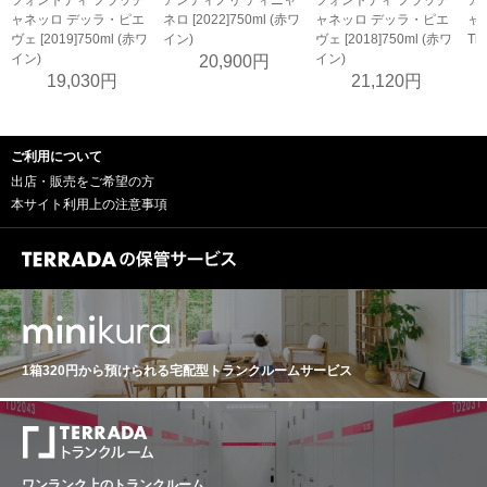
フォントディ フラッチ
アンティノリ ティニャ
フォントディ フラッチ
ア
ャネッロ デッラ・ピエ
ネロ [2022]750ml (赤ワ
ャネッロ デッラ・ピエ
ャネ
ヴェ [2019]750ml (赤ワ
イン)
ヴェ [2018]750ml (赤ワ
Tig
イン)
イン)
20,900円
19,030円
21,120円
ご利用について
出店・販売をご希望の方
本サイト利用上の注意事項
1箱320円から預けられる
宅配型トランクルームサービス
ワンランク上のトランクルーム