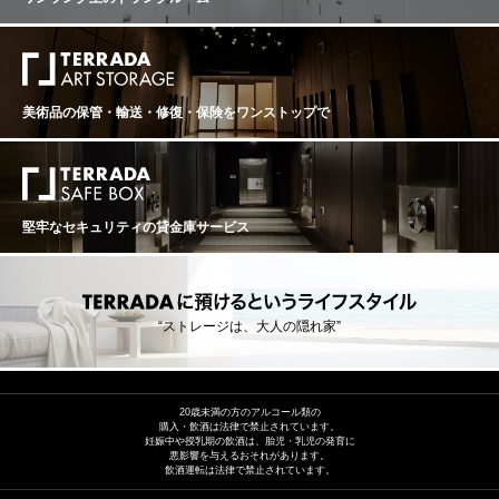
美術品の保管・輸送・修復・保険を
ワンストップで
堅牢なセキュリティの貸金庫サービス
“ストレージは、大人の隠れ家”
20歳未満の方のアルコール類の
購入・飲酒は法律で禁止されています。
妊娠中や授乳期の飲酒は、胎児・乳児の発育に
悪影響を与えるおそれがあります。
飲酒運転は法律で禁止されています。