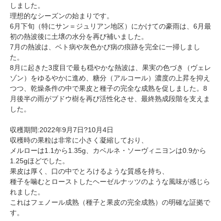
しました。
理想的なシーズンの始まりです。
6月下旬（特にサン＝ジュリアン地区）にかけての豪雨は、6月最
初の熱波後に土壌の水分を再び補いました。
7月の熱波は、ベト病や灰色かび病の痕跡を完全に一掃しまし
た。
8月に起きた3度目で最も穏やかな熱波は、果実の色づき（ヴェレ
ゾン）をゆるやかに進め、糖分（アルコール）濃度の上昇を抑え
つつ、乾燥条件の中で果皮と種子の完全な成熟を促しました。8
月後半の雨がブドウ樹を再び活性化させ、最終熟成段階を支えま
した。
収穫期間:2022年9月7日?10月4日
収穫時の果粒は非常に小さく凝縮しており、
メルローは1.1から1.35g、カベルネ・ソーヴィニヨンは0.9から
1.25gほどでした。
果皮は厚く、口の中でとろけるような質感を持ち、
種子を噛むとローストしたヘーゼルナッツのような風味が感じら
れました。
これはフェノール成熟（種子と果皮の完全成熟）の明確な証拠で
す。