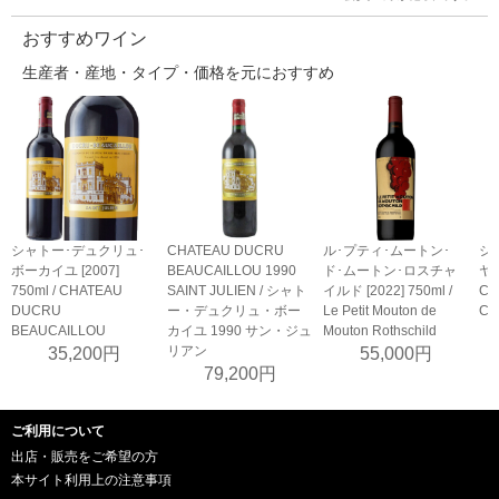
おすすめワイン
生産者・産地・タイプ・価格を元におすすめ
シャトー･デュクリュ･
CHATEAU DUCRU
ル･プティ･ムートン･
シ
ボーカイユ [2007]
BEAUCAILLOU 1990
ド･ムートン･ロスチャ
ヤン
750ml / CHATEAU
SAINT JULIEN / シャト
イルド [2022] 750ml /
Ch
DUCRU
ー・デュクリュ・ボー
Le Petit Mouton de
Con
BEAUCAILLOU
カイユ 1990 サン・ジュ
Mouton Rothschild
リアン
35,200円
55,000円
79,200円
ご利用について
出店・販売をご希望の方
本サイト利用上の注意事項