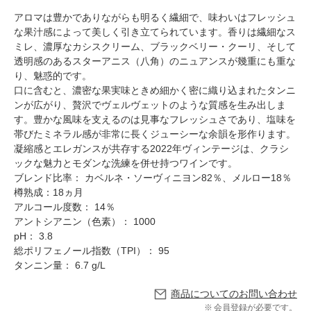
アロマは豊かでありながらも明るく繊細で、味わいはフレッシュ
な果汁感によって美しく引き立てられています。香りは繊細なス
ミレ、濃厚なカシスクリーム、ブラックベリー・クーリ、そして
透明感のあるスターアニス（八角）のニュアンスが幾重にも重な
り、魅惑的です。
口に含むと、濃密な果実味ときめ細かく密に織り込まれたタンニ
ンが広がり、贅沢でヴェルヴェットのような質感を生み出しま
す。豊かな風味を支えるのは見事なフレッシュさであり、塩味を
帯びたミネラル感が非常に長くジューシーな余韻を形作ります。
凝縮感とエレガンスが共存する2022年ヴィンテージは、クラシ
ックな魅力とモダンな洗練を併せ持つワインです。
ブレンド比率： カベルネ・ソーヴィニヨン82％、メルロー18％
樽熟成：18ヵ月
アルコール度数： 14％
アントシアニン（色素）： 1000
pH： 3.8
総ポリフェノール指数（TPI）： 95
タンニン量： 6.7 g/L
商品についてのお問い合わせ
会員登録が必要です。