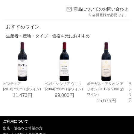
商品についてのお問い合わせ
会員登録が必要です。
おすすめワイン
生産者・産地・タイプ・価格を元におすすめ
ピンティア
ベガ・シシリア ウニコ
ボデガス・アリオン ア
デ
[2018]750ml (赤ワイン)
[2004]750ml (赤ワイン)
リオン [2019]750ml (赤
デ
ワイン)
ラ
11,473円
99,000円
[2
15,675円
ご利用について
出店・販売をご希望の方