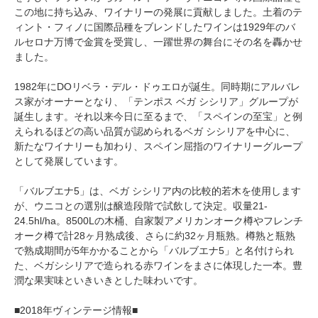
この地に持ち込み、ワイナリーの発展に貢献しました。土着のテ
ィント・フィノに国際品種をブレンドしたワインは1929年のバ
ルセロナ万博で金賞を受賞し、一躍世界の舞台にその名を轟かせ
ました。
1982年にDOリベラ・デル・ドゥエロが誕生。同時期にアルバレ
ス家がオーナーとなり、「テンポス ベガ シシリア」グループが
誕生します。それ以来今日に至るまで、「スペインの至宝」と例
えられるほどの高い品質が認められるベガ シシリアを中心に、
新たなワイナリーも加わり、スペイン屈指のワイナリーグループ
として発展しています。
「バルブエナ5」は、ベガ シシリア内の比較的若木を使用します
が、ウニコとの選別は醸造段階で試飲して決定。収量21-
24.5hl/ha。8500Lの木桶、自家製アメリカンオーク樽やフレンチ
オーク樽で計28ヶ月熟成後、さらに約32ヶ月瓶熟。樽熟と瓶熟
で熟成期間が5年かかることから「バルブエナ5」と名付けられ
た、ベガシシリアで造られる赤ワインをまさに体現した一本。豊
潤な果実味といきいきとした味わいです。
■2018年ヴィンテージ情報■