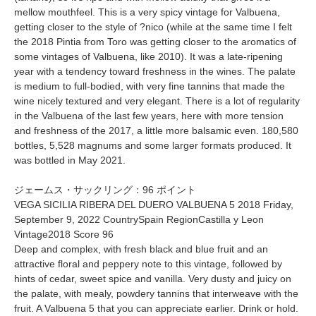
mellow mouthfeel. This is a very spicy vintage for Valbuena,
getting closer to the style of ?nico (while at the same time I felt
the 2018 Pintia from Toro was getting closer to the aromatics of
some vintages of Valbuena, like 2010). It was a late-ripening
year with a tendency toward freshness in the wines. The palate
is medium to full-bodied, with very fine tannins that made the
wine nicely textured and very elegant. There is a lot of regularity
in the Valbuena of the last few years, here with more tension
and freshness of the 2017, a little more balsamic even. 180,580
bottles, 5,528 magnums and some larger formats produced. It
was bottled in May 2021.
ジェームス・サックリング：96 ポイント
VEGA SICILIA RIBERA DEL DUERO VALBUENA 5 2018 Friday,
September 9, 2022 CountrySpain RegionCastilla y Leon
Vintage2018 Score 96
Deep and complex, with fresh black and blue fruit and an
attractive floral and peppery note to this vintage, followed by
hints of cedar, sweet spice and vanilla. Very dusty and juicy on
the palate, with mealy, powdery tannins that interweave with the
fruit. A Valbuena 5 that you can appreciate earlier. Drink or hold.