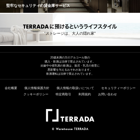
堅牢なセキュリティの貸金庫サービス
“ストレージは、大人の隠れ家”
20歳未満の方のアルコール類の
購入・飲酒は法律で禁止されています。
妊娠中や授乳期の飲酒は、胎児・乳児の発育に
悪影響を与えるおそれがあります。
飲酒運転は法律で禁止されています。
会社概要
個人情報保護方針
個人情報の取扱いについて
セキュリティーポリシー
クッキーポリシー
特定商取引
利用規約
お問い合わせ
©
Warehouse TERRADA