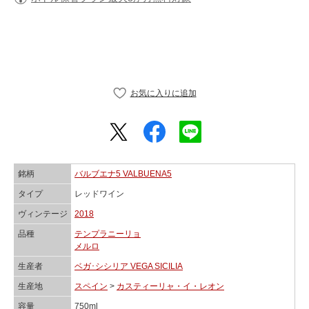
銘柄
バルブエナ5 VALBUENA5
タイプ
レッドワイン
ヴィンテージ
2018
品種
テンプラニーリョ
メルロ
生産者
ベガ･シシリア VEGA SICILIA
生産地
スペイン
>
カスティーリャ・イ・レオン
容量
750ml