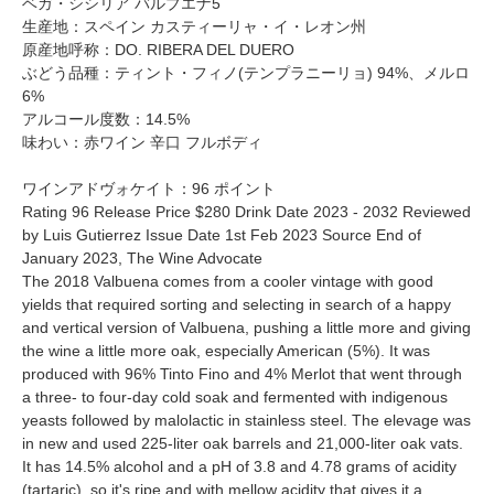
ベガ・シシリア バルブエナ5
生産地：スペイン カスティーリャ・イ・レオン州
原産地呼称：DO. RIBERA DEL DUERO
ぶどう品種：ティント・フィノ(テンプラニーリョ) 94%、メルロ
6%
アルコール度数：14.5%
味わい：赤ワイン 辛口 フルボディ
ワインアドヴォケイト：96 ポイント
Rating 96 Release Price $280 Drink Date 2023 - 2032 Reviewed
by Luis Gutierrez Issue Date 1st Feb 2023 Source End of
January 2023, The Wine Advocate
The 2018 Valbuena comes from a cooler vintage with good
yields that required sorting and selecting in search of a happy
and vertical version of Valbuena, pushing a little more and giving
the wine a little more oak, especially American (5%). It was
produced with 96% Tinto Fino and 4% Merlot that went through
a three- to four-day cold soak and fermented with indigenous
yeasts followed by malolactic in stainless steel. The elevage was
in new and used 225-liter oak barrels and 21,000-liter oak vats.
It has 14.5% alcohol and a pH of 3.8 and 4.78 grams of acidity
(tartaric), so it's ripe and with mellow acidity that gives it a