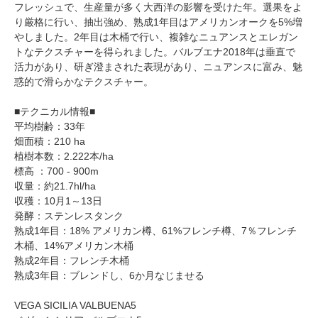
フレッシュで、生産量が多く大西洋の影響を受けた年。選果をよ
り厳格に行い、抽出強め、熟成1年目はアメリカンオークを5%増
やしました。2年目は木桶で行い、複雑なニュアンスとエレガン
トなテクスチャーを得られました。バルブエナ2018年は垂直で
活力があり、研ぎ澄まされた表現があり、ニュアンスに富み、魅
惑的で滑らかなテクスチャー。
■テクニカル情報■
平均樹齢：33年
畑面積：210 ha
植樹本数：2.222本/ha
標高 ：700 - 900m
収量：約21.7hl/ha
収穫：10月1～13日
発酵：ステンレスタンク
熟成1年目：18% アメリカン樽、61%フレンチ樽、7％フレンチ
木桶、14%アメリカン木桶
熟成2年目：フレンチ木桶
熟成3年目：ブレンドし、6か月なじませる
VEGA SICILIA VALBUENA5